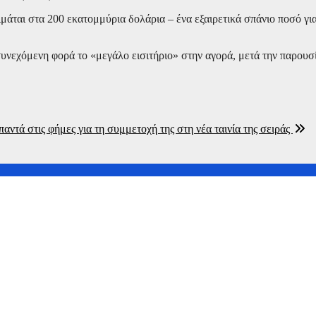
ιμάται στα 200 εκατομμύρια δολάρια – ένα εξαιρετικά σπάνιο ποσό γι
 συνεχόμενη φορά το «μεγάλο εισιτήριο» στην αγορά, μετά την παρουσί
αντά στις φήμες για τη συμμετοχή της στη νέα ταινία της σειράς
στη νέα ταινία της Marvel
πίτι του στο Πόρτο Γερμενό