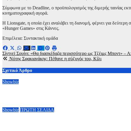
Σύμφωνα με το Deadline, ο προϋπολογισμός της διμερής ταινίας εκτ
κινηματογραφική αγορά.
Η Lionsgate, η οποία έχει αναλάβει τη διανομή, φέρνει για δεύτερη
«Hunger Games» στις Κάννες.
Επιμέλεια: Συντακτική ομάδα
Πλοήγηση
Σίντνεϊ Σουίνι: «Θα διασκέδαζα περισσότερο ως Τζέιμς Μποντ» – Απ
Νότης Σφακιανάκης: Πέθανε η σύζυγός του, Κίλι
άρθρων
Σχετικό Άρθρο
Showbiz
Ράιαν Γκόσλινγκ: Πήρε το χρίσμα για τον ρόλο του Ghost Rider 
5 Αυγούστου, 2026 09:00
Showbiz
ΠΡΩΤΗ ΣΕΛΙΔΑ
Τάσος Χαλκιάς: Τα συγκλονιστικά πλάνα μέσα από το καμένο σ