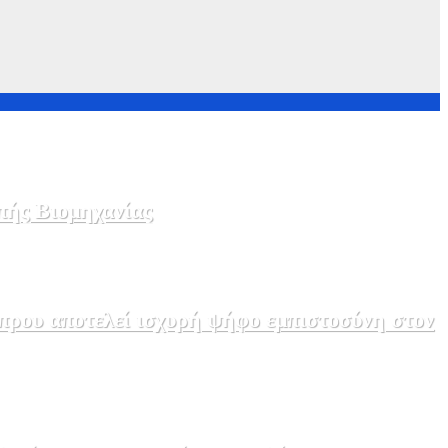
πής Βιομηχανίας
πρου αποτελεί ισχυρή ψήφο εμπιστοσύνη στον