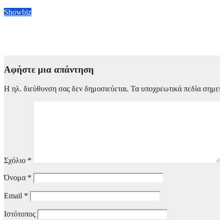
4 Αυγούστου, 2026 11:28
Showbiz
Morrissey προς Πέδρο Σάντσεθ: Έκκληση για άμεση απαγόρευσ
4 Αυγούστου, 2026 09:00
Αφήστε μια απάντηση
Η ηλ. διεύθυνση σας δεν δημοσιεύεται.
Τα υποχρεωτικά πεδία σημε
Σχόλιο
*
Όνομα
*
Email
*
Ιστότοπος