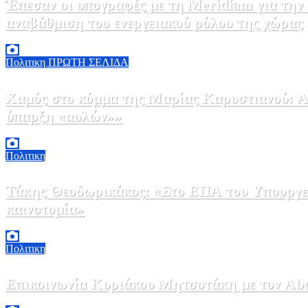
Έπεσαν οι υπογραφές με τη Meridiam για την
αναβάθμιση του ενεργειακού ρόλου της χώρας
5 Αυγούστου, 2026 18:00
2
Πολιτικη
ΠΡΩΤΗ ΣΕΛΙΔΑ
Χαμός στο κόμμα της Μαρίας Καρυστιανού: Αν
ύπαρξη «αυλών»»
5 Αυγούστου, 2026 17:00
0
Πολιτικη
Τάκης Θεοδωρικάκος: «Στο ΕΠΑ του Υπουργεί
καινοτομία»
5 Αυγούστου, 2026 16:30
1
Πολιτικη
Επικοινωνία Κυριάκου Μητσοτάκη με τον Abdel
5 Αυγούστου, 2026 15:58
1