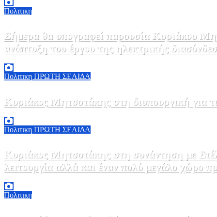
Πολιτικη
Σήμερα θα υπογραφεί παρουσία Κυριάκου Μητ
ανάπτυξη του έργου της ηλεκτρικής διασύνδ
5 Αυγούστου, 2026 15:00
1
Πολιτικη
ΠΡΩΤΗ ΣΕΛΙΔΑ
Κυριάκος Μητσοτάκης στη διυπουργική για τ
5 Αυγούστου, 2026 14:32
2
Πολιτικη
ΠΡΩΤΗ ΣΕΛΙΔΑ
Κυριάκος Μητσοτάκης στη συνάντηση με Στέλιο Αγγελούδη: «Θα έχουμε μια καινούργια ΔΕΘ το 2030 κρατώντας βέβαια την υφιστάμενη σε
λειτουργία αλλά και έναν πολύ μεγάλο χώρο π
5 Αυγούστου, 2026 13:24
0
Πολιτικη