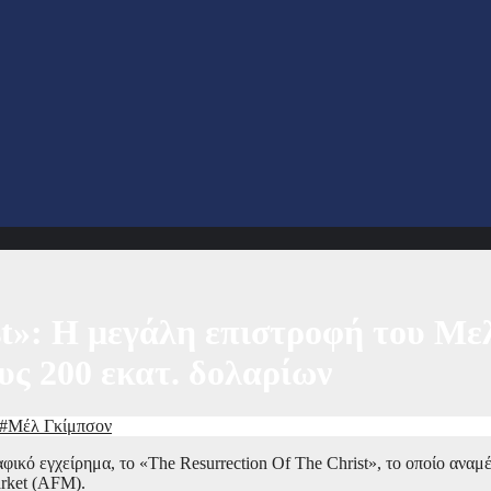
st»: Η μεγάλη επιστροφή του Με
ς 200 εκατ. δολαρίων
#Μέλ Γκίμπσον
κό εγχείρημα, το «The Resurrection Of The Christ», το οποίο αναμέν
arket (AFM).