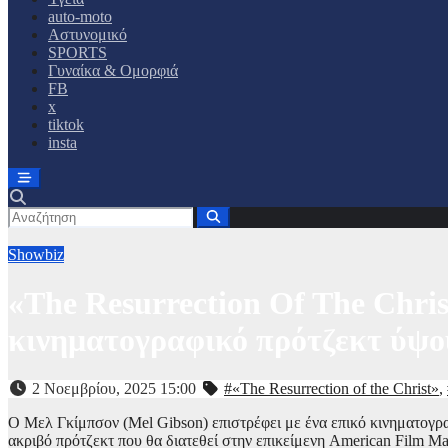
auto-moto
Αστυνομικό
SPORTS
Γυναίκα & Ομορφιά
FB
x
tiktok
insta
Showbiz
«The Resurrection Of The Chri
κινηματογραφικό πρότζεκτ ύψου
2 Νοεμβρίου, 2025 15:00
#«The Resurrection of the Christ»
,
Ο Μελ Γκίμπσον (Mel Gibson) επιστρέφει με ένα επικό κινηματογραφι
ακριβό πρότζεκτ που θα διατεθεί στην επικείμενη American Film M