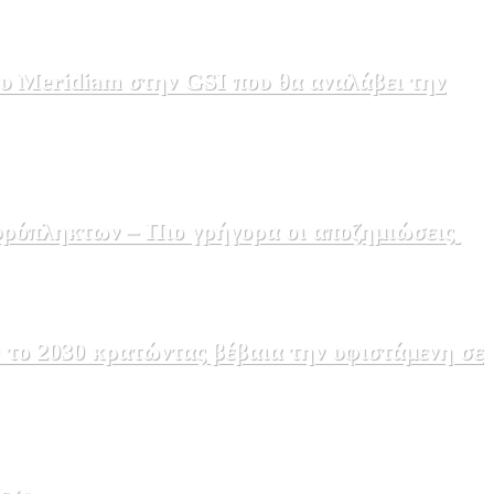
υ Meridiam στην GSI που θα αναλάβει την
υρόπληκτων – Πιο γρήγορα οι αποζημιώσεις