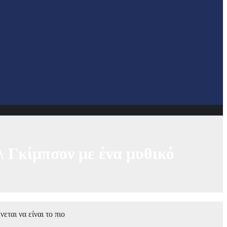
λ Γκίμπσον με ένα μυθικό
εται να είναι το πιο