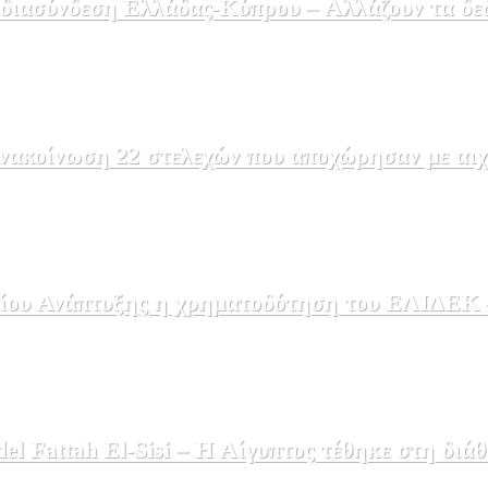
 διασύνδεση Ελλάδας-Κύπρου – Αλλάζουν τα δε
ακοίνωση 22 στελεχών που αποχώρησαν με αιχμέ
ου Ανάπτυξης η χρηματοδότηση του ΕΛΙΔΕΚ – 
 Fattah El-Sisi – Η Αίγυπτος τέθηκε στη διάθ