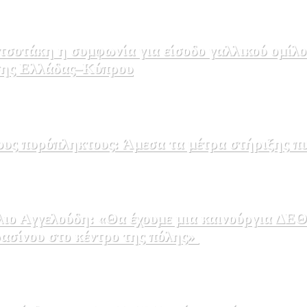
σοτάκη η συμφωνία για είσοδο γαλλικού ομίλο
εσης Ελλάδας–Κύπρου
ους πυρόπληκτους: Άμεσα τα μέτρα στήριξης π
ρασίνου στο κέντρο της πόλης»