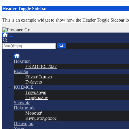
Μετάβαση
Header Toggle Sidebar
στο
περιεχόμενο
This is an example widget to show how the Header Toggle Sidebar lo
Πολιτικη
ΕΚΛΟΓΕΣ 2027
Ελλάδα
Εθνική Άμυνα
Ενέργεια
ΚΟΣΜΟΣ
Τεχνολογια
Περιβάλλον
Showbiz
Πολιτισμός
Μουσική
Κινηματογράφος
Οικονομια
Υγεια