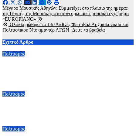
Πλοήγηση
Μέγαρο Μουσικής Αθηνών: Συμμετέχει στο πλαίσιο της ημέρας
της Γιορτής της Μουσικής στο πανευρωπαϊκό μουσικό εγχείρημα
άρθρων
«EUROPIANO»
Ολοκληρώθηκε το 13ο Διεθνές Φεστιβάλ Αρχαιολογικού και
Πολιτιστικού Ντοκιμαντέρ ΑΓΩΝ | Δείτε τα βραβεία
Σχετικό Άρθρο
Πολιτισμός
Μια έκθεση με άρωμα Κίνας στην Αίγινα: Έντεκα Κινέζοι
καλλιτέχνες παρουσιάζουν έργα τους στο Διαχρονικό Μουσείο
από 8/8
6 Αυγούστου, 2026 23:00
Πολιτισμός
Πέθανε ο συγγραφέας Γιάννης Γρηγοράκης – Έφυγε από τη
ζωή στα 76 του
6 Αυγούστου, 2026 21:00
Πολιτισμός