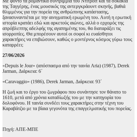
Με φόντο τα ρομαντικά συντρίμμια του Ντιτρόιτ και τα σοκάκια
της Ταγγέρης, ένας μουσικός της αντεργκράουντ σκηνής, βαθιά
θλιμμένος για την πορεία της ανθρώπινης κατάστασης,
ξανασυναντιέται με την αινιγματική ερωμένη του. Αυτή η ερωτική
ιστορία κρατάει εδώ και αρκετούς αιώνες, αλλά ο ερχομός της
απρόβλεπτης αδελφής της αγαπημένης του, θα διαταράξει τις
ισορροπίες. Θα μπορέσουν αυτοί οι σοφοί κι ευαίσθητοι
χαρακτήρες να επιβιώσουν, καθώς ο μοντέρνος κόσμος γύρω τους
καταρρέει;
27/06/2026
«Depuis le Jour» (απόσπασμα από την ταινία Aria) (1987), Derek
Jarman, Διάρκεια: 6΄
«Caravaggio» (1986), Derek Jarman, Διάρκεια: 93΄
Η ζωή και το έργο του ζωγράφου που συνάντησε τον θάνατο το
1610, μετά από χρόνια καταδίωξής του με την κατηγορία του
δολοφόνου. Η ταινία συνδέει τους χαρακτήρες στην τέχνη του
Καραβάτζιο με τα βίαια γεγονότα της επαγγελματικής του πορείας.
Πηγή: ΑΠΕ-ΜΠΕ