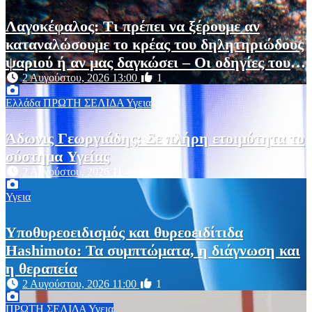
Λαγοκέφαλος: Τι πρέπει να ξέρουμε αν
καταναλώσουμε το κρέας του δηλητηριώδους
ψαριού ή αν μας δαγκώσει – Οι οδηγίες του
ΕΟΔΥ
2 Αυγούστου, 2026 13:00
1
Ελλάδα
ΠΡΩΤΗ ΣΕΛΙΔΑ
Υγεια
Άδωνις Γεωργιάδης: Σε πλήρη ετοιμότητα το
σύστημα Υγείας
2 Αυγούστου, 2026 11:49
1
Υγεια
Υποθυρεοειδισμός και θυρεοειδίτιδα
Hashimoto: Τα συμπτώματα, η διάγνωση και
η θεραπεία
2 Αυγούστου, 2026 11:00
1
ΠΡΩΤΗ ΣΕΛΙΔΑ
Υγεια