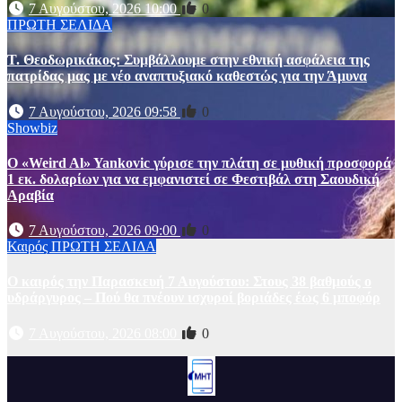
7 Αυγούστου, 2026 10:00
0
ΠΡΩΤΗ ΣΕΛΙΔΑ
Τ. Θεοδωρικάκος: Συμβάλλουμε στην εθνική ασφάλεια της
πατρίδας μας με νέο αναπτυξιακό καθεστώς για την Άμυνα
7 Αυγούστου, 2026 09:58
0
Showbiz
Ο «Weird Al» Yankovic γύρισε την πλάτη σε μυθική προσφορά
1 εκ. δολαρίων για να εμφανιστεί σε Φεστιβάλ στη Σαουδική
Αραβία
7 Αυγούστου, 2026 09:00
0
Καιρός
ΠΡΩΤΗ ΣΕΛΙΔΑ
Ο καιρός την Παρασκευή 7 Αυγούστου: Στους 38 βαθμούς ο
υδράργυρος – Πού θα πνέουν ισχυροί βοριάδες έως 6 μποφόρ
7 Αυγούστου, 2026 08:00
0