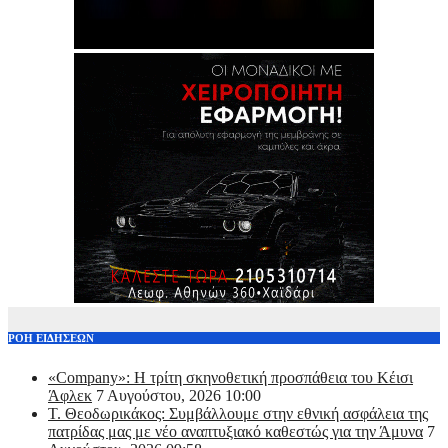
ΡΟΗ ΕΙΔΗΣΕΩΝ
«Company»: Η τρίτη σκηνοθετική προσπάθεια του Κέισι
Άφλεκ
7 Αυγούστου, 2026 10:00
Τ. Θεοδωρικάκος: Συμβάλλουμε στην εθνική ασφάλεια της
πατρίδας μας με νέο αναπτυξιακό καθεστώς για την Άμυνα
7