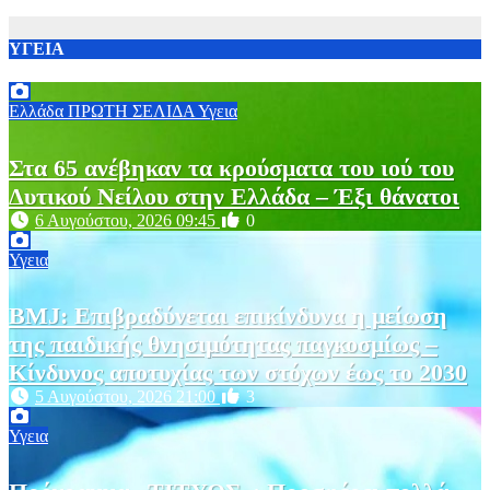
ΥΓΕΙΑ
Ελλάδα
ΠΡΩΤΗ ΣΕΛΙΔΑ
Υγεια
Στα 65 ανέβηκαν τα κρούσματα του ιού του
Δυτικού Νείλου στην Ελλάδα – Έξι θάνατοι
6 Αυγούστου, 2026 09:45
0
Υγεια
BMJ: Επιβραδύνεται επικίνδυνα η μείωση
της παιδικής θνησιμότητας παγκοσμίως –
Κίνδυνος αποτυχίας των στόχων έως το 2030
5 Αυγούστου, 2026 21:00
3
Υγεια