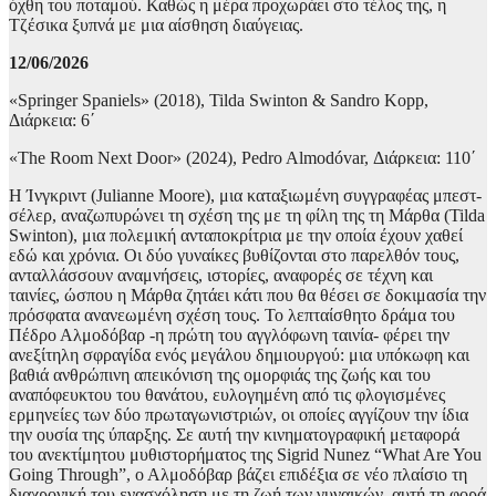
όχθη του ποταμού. Καθώς η μέρα προχωράει στο τέλος της, η
Τζέσικα ξυπνά με μια αίσθηση διαύγειας.
12/06/2026
«Springer Spaniels» (2018), Tilda Swinton & Sandro Kopp,
Διάρκεια: 6΄
«The Room Next Door» (2024), Pedro Almodóvar, Διάρκεια: 110΄
Η Ίνγκριντ (Julianne Moore), μια καταξιωμένη συγγραφέας μπεστ-
σέλερ, αναζωπυρώνει τη σχέση της με τη φίλη της τη Μάρθα (Tilda
Swinton), μια πολεμική ανταποκρίτρια με την οποία έχουν χαθεί
εδώ και χρόνια. Οι δύο γυναίκες βυθίζονται στο παρελθόν τους,
ανταλλάσσουν αναμνήσεις, ιστορίες, αναφορές σε τέχνη και
ταινίες, ώσπου η Μάρθα ζητάει κάτι που θα θέσει σε δοκιμασία την
πρόσφατα ανανεωμένη σχέση τους. Το λεπταίσθητο δράμα του
Πέδρο Αλμοδόβαρ -η πρώτη του αγγλόφωνη ταινία- φέρει την
ανεξίτηλη σφραγίδα ενός μεγάλου δημιουργού: μια υπόκωφη και
βαθιά ανθρώπινη απεικόνιση της ομορφιάς της ζωής και του
αναπόφευκτου του θανάτου, ευλογημένη από τις φλογισμένες
ερμηνείες των δύο πρωταγωνιστριών, οι οποίες αγγίζουν την ίδια
την ουσία της ύπαρξης. Σε αυτή την κινηματογραφική μεταφορά
του ανεκτίμητου μυθιστορήματος της Sigrid Nunez “What Are You
Going Through”, ο Αλμοδόβαρ βάζει επιδέξια σε νέο πλαίσιο τη
διαχρονική του ενασχόληση με τη ζωή των γυναικών, αυτή τη φορά