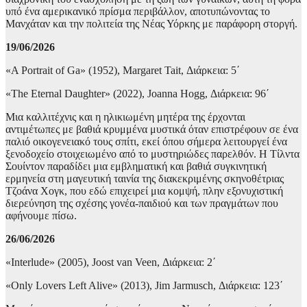
υπό ένα αμερικανικό πρίσμα περιβάλλον, αποτυπώνοντας το
Μανχάταν και την πολιτεία της Νέας Υόρκης με παράφορη στοργή.
19/06/2026
«A Portrait of Ga» (1952), Margaret Tait, Διάρκεια: 5΄
«The Eternal Daughter» (2022), Joanna Hogg, Διάρκεια: 96΄
Μια καλλιτέχνις και η ηλικιωμένη μητέρα της έρχονται
αντιμέτωπες με βαθιά κρυμμένα μυστικά όταν επιστρέφουν σε ένα
παλιό οικογενειακό τους σπίτι, εκεί όπου σήμερα λειτουργεί ένα
ξενοδοχείο στοιχειωμένο από το μυστηριώδες παρελθόν. Η Τίλντα
Σουίντον παραδίδει μια εμβληματική και βαθιά συγκινητική
ερμηνεία στη μαγευτική ταινία της διακεκριμένης σκηνοθέτριας
Τζοάνα Χογκ, που εδώ επιχειρεί μια κομψή, πλην εξονυχιστική
διερεύνηση της σχέσης γονέα-παιδιού και των πραγμάτων που
αφήνουμε πίσω.
26/06/2026
«Interlude» (2005), Joost van Veen, Διάρκεια: 2΄
«Only Lovers Left Alive» (2013), Jim Jarmusch, Διάρκεια: 123΄