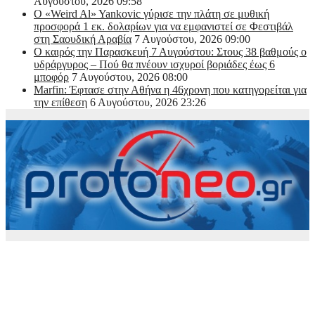
Αυγούστου, 2026 09:58
Ο «Weird Al» Yankovic γύρισε την πλάτη σε μυθική
προσφορά 1 εκ. δολαρίων για να εμφανιστεί σε Φεστιβάλ
στη Σαουδική Αραβία
7 Αυγούστου, 2026 09:00
Ο καιρός την Παρασκευή 7 Αυγούστου: Στους 38 βαθμούς ο
υδράργυρος – Πού θα πνέουν ισχυροί βοριάδες έως 6
μποφόρ
7 Αυγούστου, 2026 08:00
Marfin: Έφτασε στην Αθήνα η 46χρονη που κατηγορείται για
την επίθεση
6 Αυγούστου, 2026 23:26