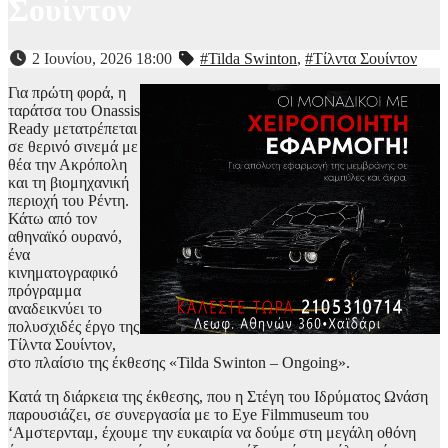
Σουίντον
2 Ιουνίου, 2026 18:00
#Tilda Swinton
,
#Τίλντα Σουίντον
Για πρώτη φορά, η
ταράτσα του Onassis
Ready μετατρέπεται
σε θερινό σινεμά με
θέα την Ακρόπολη
και τη βιομηχανική
περιοχή του Ρέντη.
Κάτω από τον
αθηναϊκό ουρανό,
ένα
κινηματογραφικό
πρόγραμμα
αναδεικνύει το
πολυσχιδές έργο της
Τίλντα Σουίντον,
στο πλαίσιο της έκθεσης «Tilda Swinton – Ongoing».
Κατά τη διάρκεια της έκθεσης, που η Στέγη του Ιδρύματος Ωνάση
παρουσιάζει, σε συνεργασία με το Eye Filmmuseum του
‘Αμστερνταμ, έχουμε την ευκαιρία να δούμε στη μεγάλη οθόνη