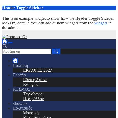
Μετάβαση
Header Toggle Sidebar
στο
περιεχόμενο
This is an example widget to show how the Header Toggle Sidebar
looks by default. You can add custom widgets from the
widgets
in
the admin.
Πολιτικη
ΕΚΛΟΓΕΣ 2027
Ελλάδα
Εθνική Άμυνα
Ενέργεια
ΚΟΣΜΟΣ
Τεχνολογια
Περιβάλλον
Showbiz
Πολιτισμός
Μουσική
Κινηματογράφος