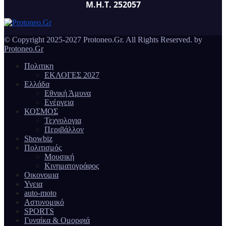
Μ.Η.Τ. 252057
© Copyright 2025-2027 Protoneo.Gr. All Rights Reserved. by
Protoneo.Gr
Πολιτικη
ΕΚΛΟΓΕΣ 2027
Ελλάδα
Εθνική Άμυνα
Ενέργεια
ΚΟΣΜΟΣ
Τεχνολογια
Περιβάλλον
Showbiz
Πολιτισμός
Μουσική
Κινηματογράφος
Οικονομια
Υγεια
auto-moto
Αστυνομικό
SPORTS
Γυναίκα & Ομορφιά