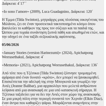
Διάρκεια: 4΄17΄΄
«Io sono l’amore» (2009), Luca Guadagnino, Διάρκεια: 120΄
Η Έμμα (Tilda Swinton), μητριάρχις μιας πλούσιας οικογένειας του
Μιλάνου, ζει σε έναν προσεκτικά τακτοποιημένο κόσμο όπου
βασιλεύει το καθήκον της προς τον σύζυγο και τα παιδιά της.
Ώσπου μια τυχαία συνάντηση ξυπνά πάθη και απωθημένα ετών, και
την οδηγεί σε ένα ταξίδι σεξουαλικής αφύπνισης.
05/06/2026
«January Stories (version Harinezumi)» (2024), Apichatpong
Weerasethakul, Διάρκεια: 4΄
«Memoria» (2021), Apichatpong Weerasethakul, Διάρκεια: 136΄
Από τότε που η Τζέσικα (Tilda Swinton) ξύπνησε τρομαγμένη
αχάραγα από έναν δυνατό «κρότο», δεν μπορεί να ξανακοιμηθεί.
Επισκέπτεται την αδελφή της στην Μπογκοτά και γνωρίζει την
Ανιές (Jeanne Balibar), μια αρχαιολόγο που μελετά ανθρώπινα
λείψανα από μια ανασκαφή σε μια υπό κατασκευή σήραγγα. Η
Τζέσικα ταξιδεύει για να δει την Ανιές στον χώρο της ανασκαφής.
Σε μια μικρή πόλη στην περιοχή συναντά τον Χερνάν (Elkin Diaz),
έναν άντρα που καθαρίζει ψάρια. Μοιράζονται αναμνήσεις στην