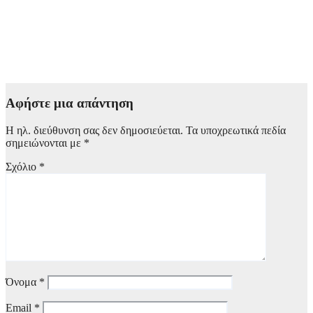
«Απο-τύπωμα τέχνης: H καλλιτεχνική τυπογραφία»: Η
ξεχωριστή έκθεση που θα παρουσιαστεί στο Τελλόγλειου
Ίδρυμα Τεχνών στη Θεσσαλονίκη σε συνεργασία με το Ίδρυμα
Ωνάση
4 Αυγούστου, 2026 22:00
Αφήστε μια απάντηση
Η ηλ. διεύθυνση σας δεν δημοσιεύεται.
Τα υποχρεωτικά πεδία
σημειώνονται με
*
Σχόλιο
*
Όνομα
*
Email
*