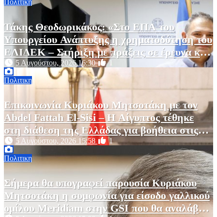
Πολιτικη
Τάκης Θεοδωρικάκος: «Στο ΕΠΑ του
Υπουργείου Ανάπτυξης η χρηματοδότηση του
ΕΛΙΔΕΚ – Στήριξη με πράξεις σε έρευνα και
καινοτομία»
5 Αυγούστου, 2026 16:30
1
Πολιτικη
Επικοινωνία Κυριάκου Μητσοτάκη με τον
Abdel Fattah El-Sisi – Η Αίγυπτος τέθηκε
στη διάθεση της Ελλάδας για βοήθεια στις
φωτιές
5 Αυγούστου, 2026 15:58
1
Πολιτικη
Σήμερα θα υπογραφεί παρουσία Κυριάκου
Μητσοτάκη η συμφωνία για είσοδο γαλλικού
ομίλου Meridiam στην GSI που θα αναλάβει