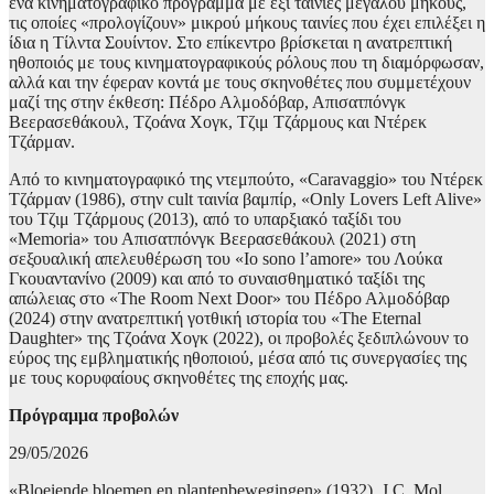
ένα κινηματογραφικό πρόγραμμα με έξι ταινίες μεγάλου μήκους,
τις οποίες «προλογίζουν» μικρού μήκους ταινίες που έχει επιλέξει η
ίδια η Τίλντα Σουίντον. Στο επίκεντρο βρίσκεται η ανατρεπτική
ηθοποιός με τους κινηματογραφικούς ρόλους που τη διαμόρφωσαν,
αλλά και την έφεραν κοντά με τους σκηνοθέτες που συμμετέχουν
μαζί της στην έκθεση: Πέδρο Αλμοδόβαρ, Απισατπόνγκ
Βεερασεθάκουλ, Τζοάνα Χογκ, Τζιμ Τζάρμους και Ντέρεκ
Τζάρμαν.
Από το κινηματογραφικό της ντεμπούτο, «Caravaggio» του Ντέρεκ
Τζάρμαν (1986), στην cult ταινία βαμπίρ, «Only Lovers Left Alive»
του Τζιμ Τζάρμους (2013), από το υπαρξιακό ταξίδι του
«Memoria» του Απισατπόνγκ Βεερασεθάκουλ (2021) στη
σεξουαλική απελευθέρωση του «Io sono l’amore» του Λούκα
Γκουαντανίνο (2009) και από τo συναισθηματικό ταξίδι της
απώλειας στο «The Room Next Door» του Πέδρο Αλμοδόβαρ
(2024) στην ανατρεπτική γοτθική ιστορία του «The Eternal
Daughter» της Τζοάνα Χογκ (2022), οι προβολές ξεδιπλώνουν το
εύρος της εμβληματικής ηθοποιού, μέσα από τις συνεργασίες της
με τους κορυφαίους σκηνοθέτες της εποχής μας.
Πρόγραμμα προβολών
29/05/2026
«Bloeiende bloemen en plantenbewegingen» (1932), J.C. Mol,