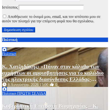
Ιστότοπος
Αποθήκευσε το όνομά μου, email, και τον ιστότοπο μου σε
αυτόν τον πλοηγό για την επόμενη φορά που θα σχολιάσω.
Πολιτική
Πολιτικη
Κ. Χατζηδάκης: «Πήγαν στον κάλαθο των
αχρήστων οι αμφισβητήσεις για το καλώδιο
της ηλεκτρικής διασύνδεσης Ελλάδας-
Κύπρου μετά τη συμφωνία ΑΔΜΗΕ με την
6 Αυγούστου, 2026 15:00
0
Meridiam»
Πολιτικη
ΠΡΩΤΗ ΣΕΛΙΔΑ
Κυβερνητική Επιτροπή Βιομηχανίας – Κ.