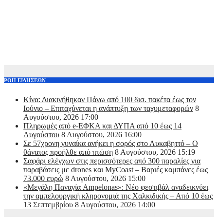
ΡΟΗ ΕΙΔΗΣΕΩΝ
Κίνα: Διακινήθηκαν Πάνω από 100 δισ. πακέτα έως τον
Ιούνιο – Επιταχύνεται η ανάπτυξη των ταχυμεταφορών
8
Αυγούστου, 2026 17:00
Πληρωμές από e-ΕΦΚΑ και ΔΥΠΑ από 10 έως 14
Αυγούστου
8 Αυγούστου, 2026 16:00
Σε 57χρονη γυναίκα ανήκει η σορός στο Λυκαβηττό – Ο
θάνατος προήλθε από πτώση
8 Αυγούστου, 2026 15:19
Σαφάρι ελέγχων στις περισσότερες από 300 παραλίες για
παραβάσεις με drones και MyCoast – Βαριές καμπάνες έως
73.000 ευρώ
8 Αυγούστου, 2026 15:00
«Μεγάλη Παναγία Ampelonas»: Νέο φεστιβάλ αναδεικνύει
την αμπελουργική κληρονομιά της Χαλκιδικής – Από 10 έως
13 Σεπτεμβρίου
8 Αυγούστου, 2026 14:00