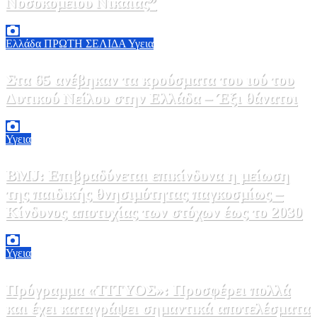
Νοσοκομείου Νικαίας”
7 Αυγούστου, 2026 11:30
0
Ελλάδα
ΠΡΩΤΗ ΣΕΛΙΔΑ
Υγεια
Στα 65 ανέβηκαν τα κρούσματα του ιού του
Δυτικού Νείλου στην Ελλάδα – Έξι θάνατοι
6 Αυγούστου, 2026 09:45
0
Υγεια
BMJ: Επιβραδύνεται επικίνδυνα η μείωση
της παιδικής θνησιμότητας παγκοσμίως –
Κίνδυνος αποτυχίας των στόχων έως το 2030
5 Αυγούστου, 2026 21:00
3
Υγεια
Πρόγραμμα «ΤΙΤΥΟΣ»: Προσφέρει πολλά
και έχει καταγράψει σημαντικά αποτελέσματα