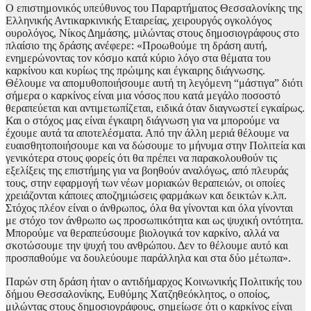
Ο επιστημονικός υπεύθυνος του Παραρτήματος Θεσσαλονίκης της
Ελληνικής Αντικαρκινικής Εταιρείας, χειρουργός ογκολόγος
ουρολόγος, Νίκος Δημάσης, μιλώντας στους δημοσιογράφους στο
πλαίσιο της δράσης ανέφερε: «Προωθούμε τη δράση αυτή,
ενημερώνοντας τον κόσμο κατά κύριο λόγο στα θέματα του
καρκίνου και κυρίως της πρώιμης και έγκαιρης διάγνωσης.
Θέλουμε να απομυθοποιήσουμε αυτή τη λεγόμενη “μάστιγα” διότι
σήμερα ο καρκίνος είναι μια νόσος που κατά μεγάλο ποσοστό
θεραπεύεται και αντιμετωπίζεται, ειδικά όταν διαγνωστεί εγκαίρως.
Και ο στόχος μας είναι έγκαιρη διάγνωση για να μπορούμε να
έχουμε αυτά τα αποτελέσματα. Από την άλλη μεριά θέλουμε να
ευαισθητοποιήσουμε και να δώσουμε το μήνυμα στην Πολιτεία και
γενικότερα στους φορείς ότι θα πρέπει να παρακολουθούν τις
εξελίξεις της επιστήμης για να βοηθούν αναλόγως, από πλευράς
τους, στην εφαρμογή των νέων μοριακών θεραπειών, οι οποίες
χρειάζονται κάποιες αποζημιώσεις φαρμάκων και δεικτών κ.λπ.
Στόχος πλέον είναι ο άνθρωπος, όλα θα γίνονται και όλα γίνονται
με στόχο τον άνθρωπο ως προσωπικότητα και ως ψυχική οντότητα.
Μπορούμε να θεραπεύσουμε βιολογικά τον καρκίνο, αλλά να
σκοτώσουμε την ψυχή του ανθρώπου. Δεν το θέλουμε αυτό και
προσπαθούμε να δουλεύουμε παράλληλα και στα δύο μέτωπα».
Παρών στη δράση ήταν ο αντιδήμαρχος Κοινωνικής Πολιτικής του
δήμου Θεσσαλονίκης, Ευθύμης Χατζηθεόκλητος, ο οποίος,
μιλώντας στους δημοσιογράφους, σημείωσε ότι ο καρκίνος είναι