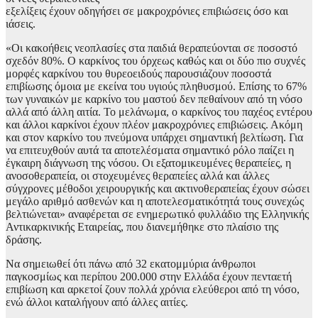
εξελίξεις έχουν οδηγήσει σε μακροχρόνιες επιβιώσεις όσο και
ιάσεις.
«Οι κακοήθεις νεοπλασίες στα παιδιά θεραπεύονται σε ποσοστό
σχεδόν 80%. Ο καρκίνος του όρχεως καθώς και οι δύο πιο συχνές
μορφές καρκίνου του θυρεοειδούς παρουσιάζουν ποσοστά
επιβίωσης όμοια με εκείνα του υγιούς πληθυσμού. Επίσης το 67%
των γυναικών με καρκίνο του μαστού δεν πεθαίνουν από τη νόσο
αλλά από άλλη αιτία. Το μελάνωμα, ο καρκίνος του παχέος εντέρου
και άλλοι καρκίνοι έχουν πλέον μακροχρόνιες επιβιώσεις. Ακόμη
και στον καρκίνο του πνεύμονα υπάρχει σημαντική βελτίωση. Για
να επιτευχθούν αυτά τα αποτελέσματα σημαντικό ρόλο παίζει η
έγκαιρη διάγνωση της νόσου. Οι εξατομικευμένες θεραπείες, η
ανοσοθεραπεία, οι στοχευμένες θεραπείες αλλά και άλλες
σύγχρονες μέθοδοι χειρουργικής και ακτινοθεραπείας έχουν σώσει
μεγάλο αριθμό ασθενών και η αποτελεσματικότητά τους συνεχώς
βελτιώνεται» αναφέρεται σε ενημερωτικό φυλλάδιο της Ελληνικής
Αντικαρκινικής Εταιρείας, που διανεμήθηκε στο πλαίσιο της
δράσης.
Να σημειωθεί ότι πάνω από 32 εκατομμύρια άνθρωποι
παγκοσμίως και περίπου 200.000 στην Ελλάδα έχουν πενταετή
επιβίωση και αρκετοί ζουν πολλά χρόνια ελεύθεροι από τη νόσο,
ενώ άλλοι καταλήγουν από άλλες αιτίες.