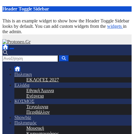
Μετάβαση
Header Toggle Sidebar
στο
περιεχόμενο
This is an example widget to show how the Header Toggle Sidebar
looks by default. You can add custom widgets from the
widgets
in
the admin.
Πολιτικη
ΕΚΛΟΓΕΣ 2027
Ελλάδα
Εθνική Άμυνα
Ενέργεια
ΚΟΣΜΟΣ
Τεχνολογια
Περιβάλλον
Showbiz
Πολιτισμός
Μουσική
Κινηματογράφος