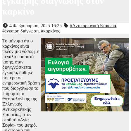
έγκαιρης διάγνωσης στον
καρκίνο
4 Φεβρουαρίου, 2025 16:25
#Αντικαρκινική Εταιρεία
,
#έγκαιρη διάγνωση
,
#καρκίνος
Το μήνυμα ότι ο
καρκίνος είναι
πλέον μια νόσος με
μεγάλο ποσοστό
ίασης, όταν
διαγιγνώσκεται
έγκαιρα, δόθηκε
σήμερα σε
ενημερωτική δράση
που διοργάνωσε το
Παράρτημα
Θεσσαλονίκης της
Ελληνικής
Αντικαρκινικής
Εταιρείας, στον
σταθμό «Αγία
Σοφία» του μετρό,
με αφορμή την