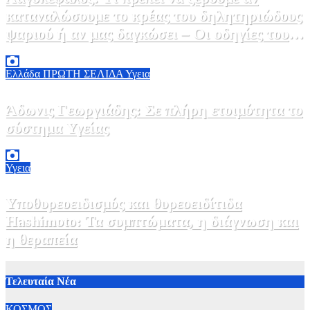
καταναλώσουμε το κρέας του δηλητηριώδους
ψαριού ή αν μας δαγκώσει – Οι οδηγίες του
ΕΟΔΥ
2 Αυγούστου, 2026 13:00
1
Ελλάδα
ΠΡΩΤΗ ΣΕΛΙΔΑ
Υγεια
Άδωνις Γεωργιάδης: Σε πλήρη ετοιμότητα το
σύστημα Υγείας
2 Αυγούστου, 2026 11:49
1
Υγεια
Υποθυρεοειδισμός και θυρεοειδίτιδα
Hashimoto: Τα συμπτώματα, η διάγνωση και
η θεραπεία
2 Αυγούστου, 2026 11:00
1
Τελευταία Νέα
ΚΟΣΜΟΣ