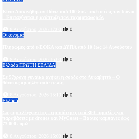
Κίνα: Διακινήθηκαν Πάνω από 100 δισ. πακέτα έως τον Ιούνιο
– Επιταχύνεται η ανάπτυξη των ταχυμεταφορών
8 Αυγούστου, 2026 17:00
0
Οικονομια
Πληρωμές από e-ΕΦΚΑ και ΔΥΠΑ από 10 έως 14 Αυγούστου
8 Αυγούστου, 2026 16:00
0
Ελλάδα
ΠΡΩΤΗ ΣΕΛΙΔΑ
Σε 57χρονη γυναίκα ανήκει η σορός στο Λυκαβηττό – Ο
θάνατος προήλθε από πτώση
8 Αυγούστου, 2026 15:19
0
Ελλάδα
Σαφάρι ελέγχων στις περισσότερες από 300 παραλίες για
παραβάσεις με drones και MyCoast – Βαριές καμπάνες έως
73.000 ευρώ
8 Αυγούστου, 2026 15:00
0