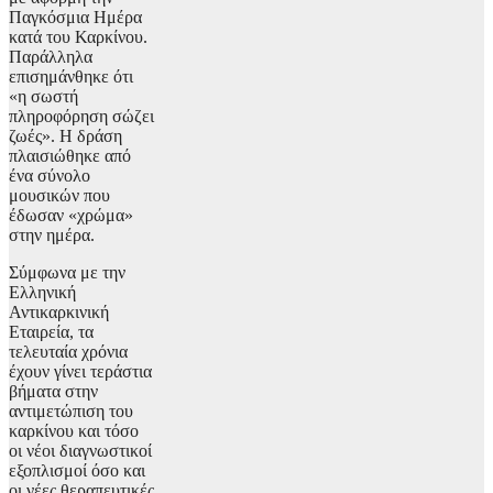
Παγκόσμια Ημέρα
κατά του Καρκίνου.
Παράλληλα
επισημάνθηκε ότι
«η σωστή
πληροφόρηση σώζει
ζωές». Η δράση
πλαισιώθηκε από
ένα σύνολο
μουσικών που
έδωσαν «χρώμα»
στην ημέρα.
Σύμφωνα με την
Ελληνική
Αντικαρκινική
Εταιρεία, τα
τελευταία χρόνια
έχουν γίνει τεράστια
βήματα στην
αντιμετώπιση του
καρκίνου και τόσο
οι νέοι διαγνωστικοί
εξοπλισμοί όσο και
οι νέες θεραπευτικές