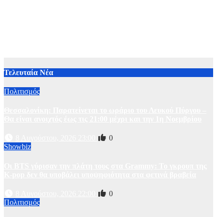
Τελευταία Νέα
Πολιτισμός
Θεσσαλονίκη: Παρατείνεται το ωράριο του Λευκού Πύργου –
Θα είναι ανοιχτός έως τις 21:00 μέχρι και την 1η Νοεμβρίου
8 Αυγούστου, 2026 23:00
0
Showbiz
Οι BTS γύρισαν την πλάτη τους στα Grammy: Το γκρουπ της
K-pop δεν θα υποβάλει υποψηφιότητα στα φετινά βραβεία
8 Αυγούστου, 2026 22:00
0
Πολιτισμός