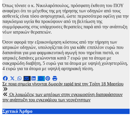
Όπως τόνισε ο κ. Νικολαρόπουλος, πρόσφατη έκθεση του ΠΟΥ
αναφέρει ότι το μέγεθος της μη τήρησης των οδηγιών από τους
ασθενείς είναι τόσο ανησυχητικό, ώστε περισσότερα οφέλη για την
παγκόσμια υγεία θα προκύψουν από τη βελτίωση της
συμμόρφωσης στις υπάρχουσες θεραπείες παρά από την ανάπτυξη
νέων ιατρικών θεραπειών.
Όσον αφορά την εξοικονόμηση κόστους από την τήρηση των
ιατρικών οδηγιών, υπολογίζεται ότι για κάθε επιπλέον ευρώ που
δαπανάται για μια φαρμακευτική αγωγή που τηρείται πιστά, οι
ιατρικές δαπάνες μειώνονται κατά 7 ευρώ για τα άτομα με
σακχαρώδη διαβήτη, 5 ευρώ για τα άτομα με υψηλή χοληστερόλη,
4 ευρώ για τα άτομα με υψηλή αρτηριακή πίεση.
Πλοήγηση
Σε ποια σημεία γίνονται δωρεάν rapid test την Τρίτη 18 Μαρτίου
άρθρων
Οι λοιμώξεις των μητέρων στην εγκυμοσύνη διαταράσσουν
την ανάπτυξη του εγκεφάλου των νεογέννητων
Σχετικό Άρθρο