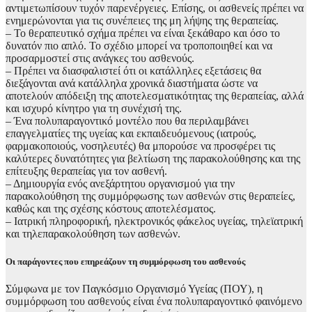
αντιμετωπίσουν τυχόν παρενέργειες. Επίσης, οι ασθενείς πρέπει να
ενημερώνονται για τις συνέπειες της μη λήψης της θεραπείας.
– Το θεραπευτικό σχήμα πρέπει να είναι ξεκάθαρο και όσο το
δυνατόν πιο απλό. Το σχέδιο μπορεί να τροποποιηθεί και να
προσαρμοστεί στις ανάγκες του ασθενούς.
– Πρέπει να διασφαλιστεί ότι οι κατάλληλες εξετάσεις θα
διεξάγονται ανά κατάλληλα χρονικά διαστήματα ώστε να
αποτελούν απόδειξη της αποτελεσματικότητας της θεραπείας, αλλά
και ισχυρό κίνητρο για τη συνέχισή της.
– Ένα πολυπαραγοντικό μοντέλο που θα περιλαμβάνει
επαγγελματίες της υγείας και εκπαιδευόμενους (ιατρούς,
φαρμακοποιούς, νοσηλευτές) θα μπορούσε να προσφέρει τις
καλύτερες δυνατότητες για βελτίωση της παρακολούθησης και της
επίτευξης θεραπείας για τον ασθενή.
– Δημιουργία ενός ανεξάρτητου οργανισμού για την
παρακολούθηση της συμμόρφωσης των ασθενών στις θεραπείες,
καθώς και της σχέσης κόστους αποτελέσματος.
– Ιατρική πληροφορική, ηλεκτρονικός φάκελος υγείας, τηλεϊατρική
και τηλεπαρακολούθηση των ασθενών.
Οι παράγοντες που επηρεάζουν τη συμμόρφωση του ασθενούς
Σύμφωνα με τον Παγκόσμιο Οργανισμό Υγείας (ΠΟΥ), η
συμμόρφωση του ασθενούς είναι ένα πολυπαραγοντικό φαινόμενο