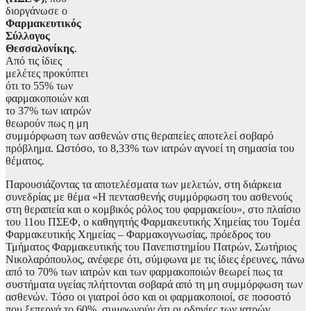
διοργάνωσε ο
Φαρμακευτικός
Σύλλογος
Θεσσαλονίκης
.
Από τις ίδιες
μελέτες προκύπτει
ότι το 55% των
φαρμακοποιών και
το 37% των ιατρών
θεωρούν πως η μη
συμμόρφωση των ασθενών στις θεραπείες αποτελεί σοβαρό
πρόβλημα. Ωστόσο, το 8,33% των ιατρών αγνοεί τη σημασία του
θέματος.
Παρουσιάζοντας τα αποτελέσματα των μελετών, στη διάρκεια
συνεδρίας με θέμα «Η πεντασθενής συμμόρφωση του ασθενούς
στη θεραπεία και ο κομβικός ρόλος του φαρμακείου», στο πλαίσιο
του 11ου ΠΣΕΦ, ο καθηγητής Φαρμακευτικής Χημείας του Τομέα
Φαρμακευτικής Χημείας – Φαρμακογνωσίας, πρόεδρος του
Τμήματος Φαρμακευτικής του Πανεπιστημίου Πατρών, Σωτήριος
Νικολαρόπουλος, ανέφερε ότι, σύμφωνα με τις ίδιες έρευνες, πάνω
από το 70% των ιατρών και των φαρμακοποιών θεωρεί πως τα
συστήματα υγείας πλήττονται σοβαρά από τη μη συμμόρφωση των
ασθενών. Τόσο οι γιατροί όσο και οι φαρμακοποιοί, σε ποσοστό
που ξεπερνά το 60%, συμφωνούν ότι οι οδηγίες των ιατρών