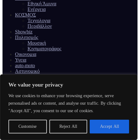
Εθνική Άμυνα
Ενέργεια
ΚΟΣΜΟΣ
Τεχνολογια
Περιβάλλον
Showbiz
Πολιτισμός
Μουσική
Κινηματογράφος
Οικονομια
Υγεια
auto-moto
Αστυνομικό
SPORTS
Γυναίκα & Ομορφιά
We value your privacy
FB
x
We use cookies to enhance your browsing experience, serve
tiktok
personalised ads or content, and analyse our traffic. By clicking
insta
"Accept All", you consent to our use of cookies.
Customise
Reject All
Accept All