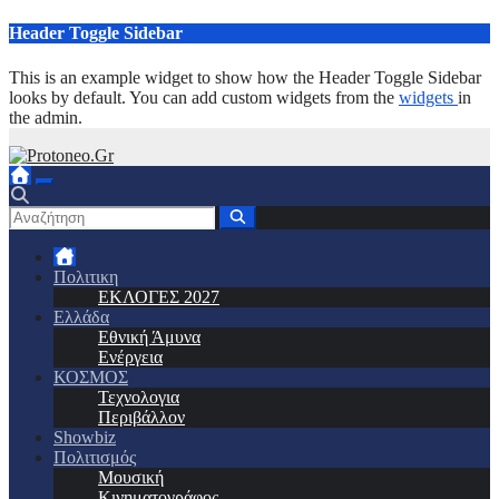
Μετάβαση
Header Toggle Sidebar
στο
περιεχόμενο
This is an example widget to show how the Header Toggle Sidebar
looks by default. You can add custom widgets from the
widgets
in
the admin.
Πολιτικη
ΕΚΛΟΓΕΣ 2027
Ελλάδα
Εθνική Άμυνα
Ενέργεια
ΚΟΣΜΟΣ
Τεχνολογια
Περιβάλλον
Showbiz
Πολιτισμός
Μουσική
Κινηματογράφος