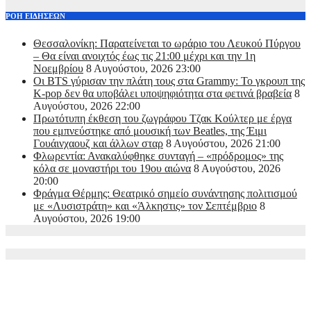
ΡΟΗ ΕΙΔΗΣΕΩΝ
Θεσσαλονίκη: Παρατείνεται το ωράριο του Λευκού Πύργου
– Θα είναι ανοιχτός έως τις 21:00 μέχρι και την 1η
Νοεμβρίου
8 Αυγούστου, 2026 23:00
Οι BTS γύρισαν την πλάτη τους στα Grammy: Το γκρουπ της
K-pop δεν θα υποβάλει υποψηφιότητα στα φετινά βραβεία
8
Αυγούστου, 2026 22:00
Πρωτότυπη έκθεση του ζωγράφου Τζακ Κούλτερ με έργα
που εμπνεύστηκε από μουσική των Beatles, της Έιμι
Γουάινχαουζ και άλλων σταρ
8 Αυγούστου, 2026 21:00
Φλωρεντία: Ανακαλύφθηκε συνταγή – «πρόδρομος» της
κόλα σε μοναστήρι του 19ου αιώνα
8 Αυγούστου, 2026
20:00
Φράγμα Θέρμης: Θεατρικό σημείο συνάντησης πολιτισμού
με «Λυσιστράτη» και «Άλκηστις» τον Σεπτέμβριο
8
Αυγούστου, 2026 19:00