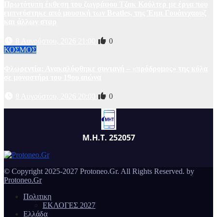
Πρωτότυπη έκθεση του ζωγράφου Τζακ Κούλτερ με έργα που
εμπνεύστηκε από μουσική των Beatles, της Έιμι Γουάινχαουζ
και άλλων σταρ
8 Αυγούστου, 2026 21:00
0
ΚΟΣΜΟΣ
Φλωρεντία: Ανακαλύφθηκε συνταγή – «πρόδρομος» της κόλα
σε μοναστήρι του 19ου αιώνα
8 Αυγούστου, 2026 20:00
0
Μ.Η.Τ. 252057
© Copyright 2025-2027 Protoneo.Gr. All Rights Reserved. by
Protoneo.Gr
Πολιτικη
ΕΚΛΟΓΕΣ 2027
Ελλάδα