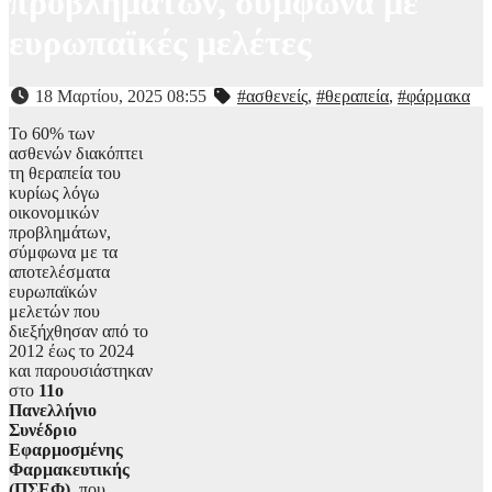
προβλημάτων, σύμφωνα με
ευρωπαϊκές μελέτες
18 Μαρτίου, 2025 08:55
#ασθενείς
,
#θεραπεία
,
#φάρμακα
Το 60% των
ασθενών διακόπτει
τη θεραπεία του
κυρίως λόγω
οικονομικών
προβλημάτων,
σύμφωνα με τα
αποτελέσματα
ευρωπαϊκών
μελετών που
διεξήχθησαν από το
2012 έως το 2024
και παρουσιάστηκαν
στο
11ο
Πανελλήνιο
Συνέδριο
Εφαρμοσμένης
Φαρμακευτικής
(ΠΣΕΦ)
, που