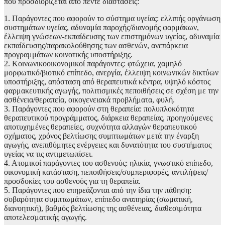
που προσδιορίζεται από πέντε διαστάσεις:
1. Παράγοντες που αφορούν το σύστημα υγείας: ελλιπής οργάνωση
συστημάτων υγείας, αδυναμία παροχής/διανομής φαρμάκων,
έλλειψη γνώσεων-εκπαίδευσης των επιστημόνων υγείας, αδυναμία
εκπαίδευσης/παρακολούθησης των ασθενών, ανεπάρκεια
προγραμμάτων κοινοτικής υποστήριξης.
2. Κοινωνικοοικονομικοί παράγοντες: φτώχεια, χαμηλό
μορφωτικό/βιοτικό επίπεδο, ανεργία, έλλειψη κοινωνικών δικτύων
υποστήριξης, απόσταση από θεραπευτικά κέντρα, υψηλό κόστος
φαρμακευτικής αγωγής, πολιτισμικές πεποιθήσεις σε σχέση με την
ασθένεια/θεραπεία, οικογενειακά προβλήματα, φυλή.
3. Παράγοντες που αφορούν στη θεραπεία: πολυπλοκότητα
θεραπευτικού προγράμματος, διάρκεια θεραπείας, προηγούμενες
αποτυχημένες θεραπείες, συχνότητα αλλαγών θεραπευτικού
σχήματος, χρόνος βελτίωσης συμπτωμάτων μετά την έναρξη
αγωγής, ανεπιθύμητες ενέργειες και δυνατότητα του συστήματος
υγείας να τις αντιμετωπίσει.
4. Ατομικοί παράγοντες του ασθενούς: ηλικία, γνωστικό επίπεδο,
οικονομική κατάσταση, πεποιθήσεις/συμπεριφορές, αντιλήψεις/
προσδοκίες του ασθενούς για τη θεραπεία.
5. Παράγοντες που επηρεάζονται από την ίδια την πάθηση:
σοβαρότητα συμπτωμάτων, επίπεδο αναπηρίας (σωματική,
διανοητική), βαθμός βελτίωσης της ασθένειας, διαθεσιμότητα
αποτελεσματικής αγωγής.