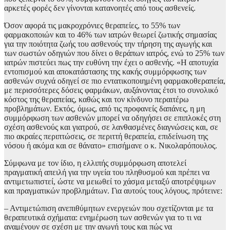
αρκετές φορές δεν γίνονται κατανοητές από τους ασθενείς.
Όσον αφορά τις μακροχρόνιες θεραπείες, το 55% των
φαρμακοποιών και το 46% των ιατρών θεωρεί ζωτικής σημασίας
για την ποιότητα ζωής του ασθενούς την τήρηση της αγωγής και
των σωστών οδηγιών που δίνει ο θεράπων ιατρός, ενώ το 25% των
ιατρών πιστεύει πως την ευθύνη την έχει ο ασθενής. «Η αποτυχία
εντοπισμού και αποκατάστασης της κακής συμμόρφωσης των
ασθενών συχνά οδηγεί σε πιο εντατικοποιημένη φαρμακοθεραπεία,
με περισσότερες δόσεις φαρμάκων, αυξάνοντας έτσι το συνολικό
κόστος της θεραπείας, καθώς και τον κίνδυνο περαιτέρω
προβλημάτων. Εκτός, όμως, από τις προφανείς δαπάνες, η μη
συμμόρφωση των ασθενών μπορεί να οδηγήσει σε επιπλοκές στη
σχέση ασθενούς και γιατρού, σε λανθασμένες διαγνώσεις και, σε
πιο ακραίες περιπτώσεις, σε περιττή θεραπεία, επιδείνωση της
νόσου ή ακόμα και σε θάνατο» επισήμανε ο κ. Νικολαρόπουλος.
Σύμφωνα με τον ίδιο, η ελλιπής συμμόρφωση αποτελεί
πραγματική απειλή για την υγεία του πληθυσμού και πρέπει να
αντιμετωπιστεί, ώστε να μειωθεί το χάσμα μεταξύ αποτρέψιμων
και πραγματικών προβλημάτων. Για αυτούς τους λόγους, πρότεινε:
– Αντιμετώπιση ανεπιθύμητων ενεργειών που σχετίζονται με τα
θεραπευτικά σχήματα: ενημέρωση των ασθενών για το τι να
αναμένουν σε σχέση με την αγωγή τους και πώς να