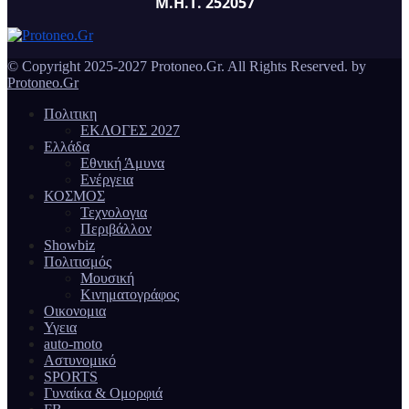
Μ.Η.Τ. 252057
© Copyright 2025-2027 Protoneo.Gr. All Rights Reserved. by
Protoneo.Gr
Πολιτικη
ΕΚΛΟΓΕΣ 2027
Ελλάδα
Εθνική Άμυνα
Ενέργεια
ΚΟΣΜΟΣ
Τεχνολογια
Περιβάλλον
Showbiz
Πολιτισμός
Μουσική
Κινηματογράφος
Οικονομια
Υγεια
auto-moto
Αστυνομικό
SPORTS
Γυναίκα & Ομορφιά