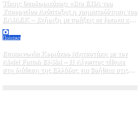
Τάκης Θεοδωρικάκος: «Στο ΕΠΑ του
Υπουργείου Ανάπτυξης η χρηματοδότηση του
ΕΛΙΔΕΚ – Στήριξη με πράξεις σε έρευνα και
καινοτομία»
5 Αυγούστου, 2026 16:30
1
Πολιτικη
Επικοινωνία Κυριάκου Μητσοτάκη με τον
Abdel Fattah El-Sisi – Η Αίγυπτος τέθηκε
στη διάθεση της Ελλάδας για βοήθεια στις
φωτιές
5 Αυγούστου, 2026 15:58
1