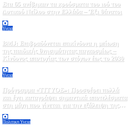
Στα 65 ανέβηκαν τα κρούσματα του ιού του
Δυτικού Νείλου στην Ελλάδα – Έξι θάνατοι
6 Αυγούστου, 2026 09:45
0
Υγεια
BMJ: Επιβραδύνεται επικίνδυνα η μείωση
της παιδικής θνησιμότητας παγκοσμίως –
Κίνδυνος αποτυχίας των στόχων έως το 2030
5 Αυγούστου, 2026 21:00
3
Υγεια
Πρόγραμμα «ΤΙΤΥΟΣ»: Προσφέρει πολλά
και έχει καταγράψει σημαντικά αποτελέσματα
στη μάχη που γίνεται για την εξάλειψη της
ηπατίτιδας C
3 Αυγούστου, 2026 12:00
1
Πολιτικη
Υγεια