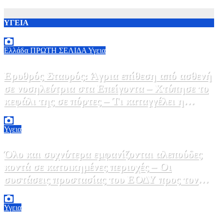
ΥΓΕΙΑ
Ελλάδα
ΠΡΩΤΗ ΣΕΛΙΔΑ
Υγεια
Ερυθρός Σταυρός: Άγρια επίθεση από ασθενή
σε νοσηλεύτρια στα Επείγοντα – Χτύπησε το
κεφάλι της σε πόρτες – Τι καταγγέλει η
ΠΟΕΔΗΝ
9 Αυγούστου, 2026 11:15
0
Υγεια
Όλο και συχνότερα εμφανίζονται αλεπούδες
κοντά σε κατοικημένες περιοχές – Οι
συστάσεις προστασίας του ΕΟΔΥ προς τον
κόσμο
9 Αυγούστου, 2026 11:00
0
Υγεια