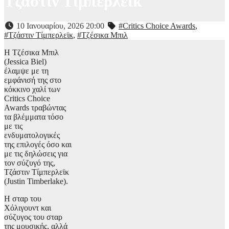
Τζάστιν Τίμπερλεϊκ
10 Ιανουαρίου, 2026 20:00
#Critics Choice Awards
,
#Τζάστιν Τίμπερλεϊκ
,
#Τζέσικα Μπιλ
Η Τζέσικα Μπιλ
(Jessica Biel)
έλαμψε με τη
εμφάνισή της στο
κόκκινο χαλί των
Critics Choice
Awards τραβώντας
τα βλέμματα τόσο
με τις
ενδυματολογικές
της επιλογές όσο και
με τις δηλώσεις για
τον σύζυγό της,
Τζάστιν Τίμπερλεϊκ
(Justin Timberlake).
Η σταρ του
Χόλιγουντ και
σύζυγος του σταρ
της μουσικής, αλλά