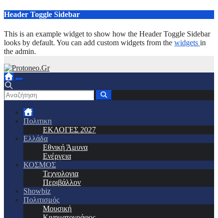
Μετάβαση
Header Toggle Sidebar
στο
περιεχόμενο
This is an example widget to show how the Header Toggle Sidebar
looks by default. You can add custom widgets from the
widgets
in
the admin.
Πολιτικη
ΕΚΛΟΓΕΣ 2027
Ελλάδα
Εθνική Άμυνα
Ενέργεια
ΚΟΣΜΟΣ
Τεχνολογια
Περιβάλλον
Showbiz
Πολιτισμός
Μουσική
Κινηματογράφος