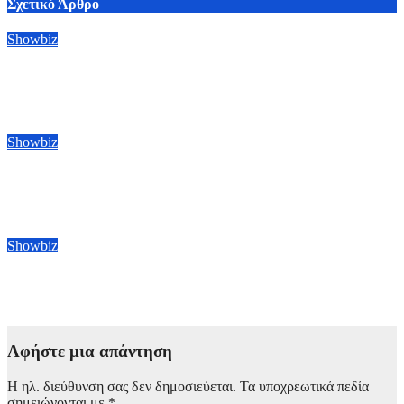
Σχετικό Άρθρο
Showbiz
Οι BTS γύρισαν την πλάτη τους στα Grammy: Το γκρουπ της
K-pop δεν θα υποβάλει υποψηφιότητα στα φετινά βραβεία
8 Αυγούστου, 2026 22:00
Showbiz
Michael 2: Η Lionsgate στοχεύει σε κυκλοφορία της ταινίας
στα τέλη του 2027 με αρχές του 2028
8 Αυγούστου, 2026 13:00
Showbiz
Amazon: Προετοιμάζει τη συνέχεια του ντοκιμαντέρ Melania
8 Αυγούστου, 2026 12:00
Αφήστε μια απάντηση
Η ηλ. διεύθυνση σας δεν δημοσιεύεται.
Τα υποχρεωτικά πεδία
σημειώνονται με
*