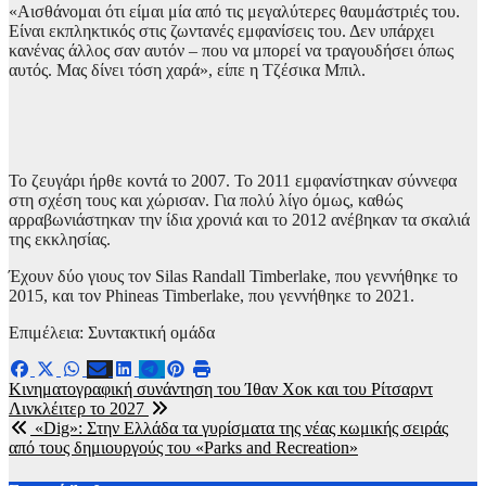
«Αισθάνομαι ότι είμαι μία από τις μεγαλύτερες θαυμάστριές του.
Είναι εκπληκτικός στις ζωντανές εμφανίσεις του. Δεν υπάρχει
κανένας άλλος σαν αυτόν – που να μπορεί να τραγουδήσει όπως
αυτός. Μας δίνει τόση χαρά», είπε η Τζέσικα Μπιλ.
Το ζευγάρι ήρθε κοντά το 2007. Το 2011 εμφανίστηκαν σύννεφα
στη σχέση τους και χώρισαν. Για πολύ λίγο όμως, καθώς
αρραβωνιάστηκαν την ίδια χρονιά και το 2012 ανέβηκαν τα σκαλιά
της εκκλησίας.
Έχουν δύο γιους τον Silas Randall Timberlake, που γεννήθηκε το
2015, και τον Phineas Timberlake, που γεννήθηκε το 2021.
Επιμέλεια: Συντακτική ομάδα
Πλοήγηση
Κινηματογραφική συνάντηση του Ίθαν Χοκ και του Ρίτσαρντ
Λινκλέιτερ το 2027
άρθρων
«Dig»: Στην Ελλάδα τα γυρίσματα της νέας κωμικής σειράς
από τους δημιουργούς του «Parks and Recreation»