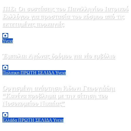
ΠΙΣ: Οι συστάσεις του Πανελληνίου Ιατρικού
Συλλόγου για προστασία του κόσμου από τις
εκτεταμένες πυρκαγιές
8 Αυγούστου, 2026 18:00
0
Υγεια
Έμπολα: Αγώνας δρόμου για νέο εμβόλιο
7 Αυγούστου, 2026 23:00
0
Πολιτικη
ΠΡΩΤΗ ΣΕΛΙΔΑ
Υγεια
Οργισμένη ανάρτηση Άδωνι Γεωργιάδη:
“Κανένα προβλημα με την σίτηση του
Νοσοκομείου Νικαίας”
7 Αυγούστου, 2026 11:30
0
Ελλάδα
ΠΡΩΤΗ ΣΕΛΙΔΑ
Υγεια