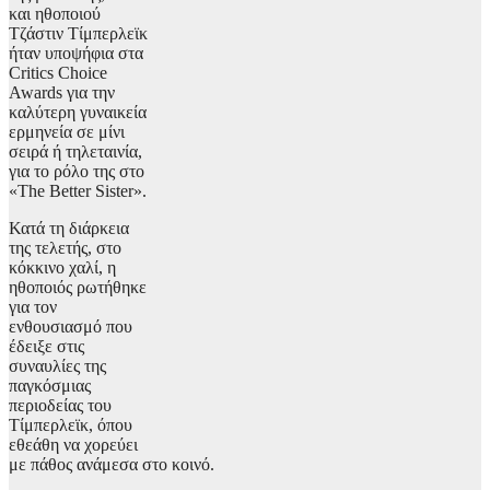
και ηθοποιού
Τζάστιν Τίμπερλεϊκ
ήταν υποψήφια στα
Critics Choice
Awards για την
καλύτερη γυναικεία
ερμηνεία σε μίνι
σειρά ή τηλεταινία,
για το ρόλο της στο
«The Better Sister».
Κατά τη διάρκεια
της τελετής, στο
κόκκινο χαλί, η
ηθοποιός ρωτήθηκε
για τον
ενθουσιασμό που
έδειξε στις
συναυλίες της
παγκόσμιας
περιοδείας του
Τίμπερλεϊκ, όπου
εθεάθη να χορεύει
με πάθος ανάμεσα στο κοινό.