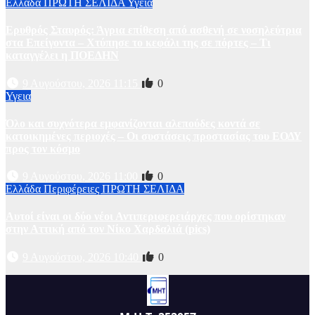
Ελλάδα
ΠΡΩΤΗ ΣΕΛΙΔΑ
Υγεια
Ερυθρός Σταυρός: Άγρια επίθεση από ασθενή σε νοσηλεύτρια
στα Επείγοντα – Χτύπησε το κεφάλι της σε πόρτες – Τι
καταγγέλει η ΠΟΕΔΗΝ
9 Αυγούστου, 2026 11:15
0
Υγεια
Όλο και συχνότερα εμφανίζονται αλεπούδες κοντά σε
κατοικημένες περιοχές – Οι συστάσεις προστασίας του ΕΟΔΥ
προς τον κόσμο
9 Αυγούστου, 2026 11:00
0
Ελλάδα
Περιφέρειες
ΠΡΩΤΗ ΣΕΛΙΔΑ
Αυτοί είναι οι δύο νέοι Αντιπεριφερειάρχες που ορίστηκαν
στην Αττική από τον Νίκο Χαρδαλιά (pics)
9 Αυγούστου, 2026 10:40
0