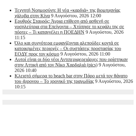
Τεχνητή Νοημοσύνη: Η νέα «καρδιά» της βιομηχανίας
χάλυβα στην Κίνα
9 Αυγούστου, 2026 12:00
Ερυθρός Σταυρός: Άγρια επίθεση από ασθενή σε
νοσηλεύτρια στα Επείγοντα – Χτύπησε το κεφάλι της σε
πόρτες – Τι καταγγέλει η ΠΟΕΔΗΝ
9 Αυγούστου, 2026
11:15
Όλο και συχνότερα εμφανίζονται αλεπούδες κοντά σε
κατοικημένες περιοχές – Οι συστάσεις προστασίας του
ΕΟΔΥ προς τον κόσμο
9 Αυγούστου, 2026 11:00
Αυτοί είναι οι δύο νέοι Αντιπεριφερειάρχες που ορίστηκαν
στην Αττική από τον Νίκο Χαρδαλιά (pics)
9 Αυγούστου,
2026 10:40
Κλειστό σήμερα το beach bar στην Πάρο μετά τον θάνατο
του 4χρονου – Το χρονικό της τραγωδίας
9 Αυγούστου, 2026
10:15