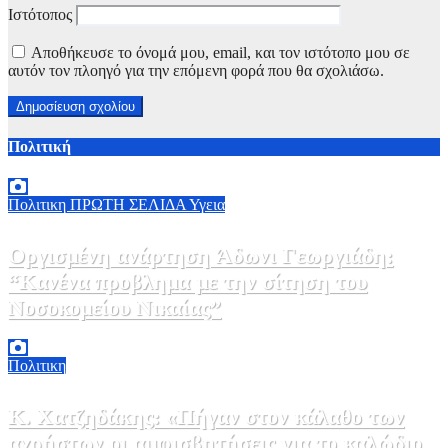
Ιστότοπος
Αποθήκευσε το όνομά μου, email, και τον ιστότοπο μου σε
αυτόν τον πλοηγό για την επόμενη φορά που θα σχολιάσω.
Πολιτική
Πολιτικη
ΠΡΩΤΗ ΣΕΛΙΔΑ
Υγεια
Οργισμένη ανάρτηση Άδωνι Γεωργιάδη:
“Κανένα προβλημα με την σίτηση του
Νοσοκομείου Νικαίας”
7 Αυγούστου, 2026 11:30
0
Πολιτικη
Κ. Χατζηδάκης: «Πήγαν στον κάλαθο των
αχρήστων οι αμφισβητήσεις για το καλώδιο