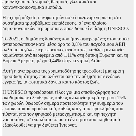
εμποδίζεται από νομικά, θεσμικά, γλωσσικά και
κοινωνικοοικονομικά εμπόδια.
Η ισχυρή αύξηση των φοιτητών ασκεί αυξανόμενη πίεση στα
συστήματα τριτοβάθμιας εκπαίδευσης, σ’ ένα πλαίσιο
δημοσιονομικών περιορισμών, προειδοποιεί επίσης η UNESCO.
Το 2022, οι δημόσιες δαπάνες που ήταν αφιερωμένες στον τομέα
αντιπροσώπευαν κατά μέσο όρο το 0,8% του παγκόσμιου ΑΕΠ,
αλλά με μεγάλες περιφερειακές ανισότητες, καθώς η αναλογία
κυμαίνεται ανά περιφέρεια από 1,11% στη δυτική Ευρώπη και τη
Βόρεια Αμερική, μέχρι 0,44% στην κεντρική Ασία.
Αυτή η ανεπάρκεια της χρηματοδότησης τροφοδοτεί μια κρίση
προσβασιμότητας, που οξύνεται από την αύξηση των εξόδων
εγγραφής, τα φοιτητικά δάνεια και το κόστος ζωής.
Η UNESCO προειδοποιεί τέλος για μια οπισθοχώρηση των
ακαδημαϊκών ελευθεριών, καθώς αναλογία μικρότερη του 15%
των χωρών θεωρούν σήμερα προτεραιότητα την ευημερία του
εκπαιδευτικού προσωπικού, καθώς και για τις προκλήσεις που
τίθενται από τον ψηφιακό μετασχηματισμό και την τεχνητή
νοημοσύνη, σ’ ένα κόσμο όπου το ένα τρίτο που πληθυσμού
εξακολουθεί να μην διαθέτει Ίντερνετ.