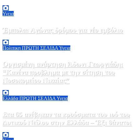
8 Αυγούστου, 2026 18:00
0
Υγεια
Έμπολα: Αγώνας δρόμου για νέο εμβόλιο
7 Αυγούστου, 2026 23:00
0
Πολιτικη
ΠΡΩΤΗ ΣΕΛΙΔΑ
Υγεια
Οργισμένη ανάρτηση Άδωνι Γεωργιάδη:
“Κανένα προβλημα με την σίτηση του
Νοσοκομείου Νικαίας”
7 Αυγούστου, 2026 11:30
0
Ελλάδα
ΠΡΩΤΗ ΣΕΛΙΔΑ
Υγεια
Στα 65 ανέβηκαν τα κρούσματα του ιού του
Δυτικού Νείλου στην Ελλάδα – Έξι θάνατοι
6 Αυγούστου, 2026 09:45
0