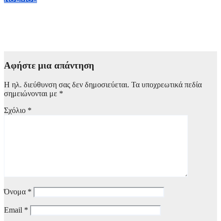
Κίνα: Διακινήθηκαν Πάνω από 100 δισ. πακέτα έως τον Ιούνιο
– Επιταχύνεται η ανάπτυξη των ταχυμεταφορών
8 Αυγούστου, 2026 17:00
Αφήστε μια απάντηση
Η ηλ. διεύθυνση σας δεν δημοσιεύεται.
Τα υποχρεωτικά πεδία
σημειώνονται με
*
Σχόλιο
*
Όνομα
*
Email
*