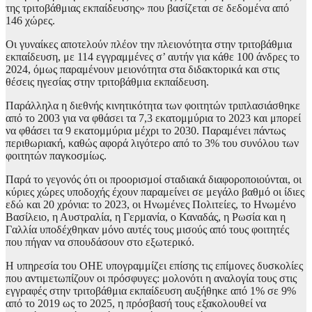
της τριτοβάθμιας εκπαίδευσης» που βασίζεται σε δεδομένα από
146 χώρες.
Οι γυναίκες αποτελούν πλέον την πλειονότητα στην τριτοβάθμια
εκπαίδευση, με 114 εγγραμμένες σ’ αυτήν για κάθε 100 άνδρες το
2024, όμως παραμένουν μειονότητα στα διδακτορικά και στις
θέσεις ηγεσίας στην τριτοβάθμια εκπαίδευση.
Παράλληλα η διεθνής κινητικότητα των φοιτητών τριπλασιάσθηκε
από το 2003 για να φθάσει τα 7,3 εκατομμύρια το 2023 και μπορεί
να φθάσει τα 9 εκατομμύρια μέχρι το 2030. Παραμένει πάντως
περιθωριακή, καθώς αφορά λιγότερο από το 3% του συνόλου των
φοιτητών παγκοσμίως.
Παρά το γεγονός ότι οι προορισμοί σταδιακά διαφοροποιούνται, οι
κύριες χώρες υποδοχής έχουν παραμείνει σε μεγάλο βαθμό οι ίδιες
εδώ και 20 χρόνια: το 2023, οι Ηνωμένες Πολιτείες, το Ηνωμένο
Βασίλειο, η Αυστραλία, η Γερμανία, ο Καναδάς, η Ρωσία και η
Γαλλία υποδέχθηκαν μόνο αυτές τους μισούς από τους φοιτητές
που πήγαν να σπουδάσουν στο εξωτερικό.
Η υπηρεσία του ΟΗΕ υπογραμμίζει επίσης τις επίμονες δυσκολίες
που αντιμετωπίζουν οι πρόσφυγες: μολονότι η αναλογία τους στις
εγγραφές στην τριτοβάθμια εκπαίδευση αυξήθηκε από 1% σε 9%
από το 2019 ως το 2025, η πρόσβασή τους εξακολουθεί να