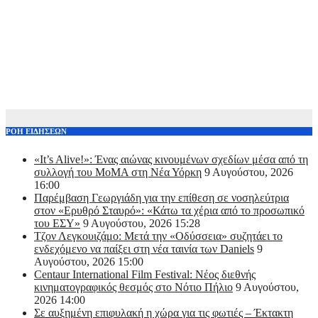
ΡΟΗ ΕΙΔΗΣΕΩΝ
«It’s Alive!»: Ένας αιώνας κινουμένων σχεδίων μέσα από τη
συλλογή του MoMA στη Νέα Υόρκη
9 Αυγούστου, 2026
16:00
Παρέμβαση Γεωργιάδη για την επίθεση σε νοσηλεύτρια
στον «Ερυθρό Σταυρό»: «Κάτω τα χέρια από το προσωπικό
του ΕΣΥ»
9 Αυγούστου, 2026 15:28
Τζον Λεγκουιζάμο: Μετά την «Οδύσσεια» συζητάει το
ενδεχόμενο να παίξει στη νέα ταινία των Daniels
9
Αυγούστου, 2026 15:00
Centaur International Film Festival: Νέος διεθνής
κινηματογραφικός θεσμός στο Νότιο Πήλιο
9 Αυγούστου,
2026 14:00
Σε αυξημένη επιφυλακή η χώρα για τις φωτιές – Έκτακτη