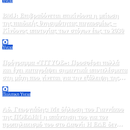
Υγεια
BMJ: Επιβραδύνεται επικίνδυνα η μείωση
της παιδικής θνησιμότητας παγκοσμίως –
Κίνδυνος αποτυχίας των στόχων έως το 2030
5 Αυγούστου, 2026 21:00
3
Υγεια
Πρόγραμμα «ΤΙΤΥΟΣ»: Προσφέρει πολλά
και έχει καταγράψει σημαντικά αποτελέσματα
στη μάχη που γίνεται για την εξάλειψη της
ηπατίτιδας C
3 Αυγούστου, 2026 12:00
1
Πολιτικη
Υγεια
Αδ. Γεωργιάδης: Με δήλωση του Γιαννάκου
της ΠΟΕΔΗΝ η απάντηση του για τον
προπηλακισμό του στο Δαφνί: Η ΕΔΕ δεν