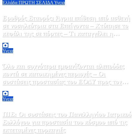
Ελλάδα
ΠΡΩΤΗ ΣΕΛΙΔΑ
Υγεια
Ερυθρός Σταυρός: Άγρια επίθεση από ασθενή
σε νοσηλεύτρια στα Επείγοντα – Χτύπησε το
κεφάλι της σε πόρτες – Τι καταγγέλει η
ΠΟΕΔΗΝ
9 Αυγούστου, 2026 11:15
0
Υγεια
Όλο και συχνότερα εμφανίζονται αλεπούδες
κοντά σε κατοικημένες περιοχές – Οι
συστάσεις προστασίας του ΕΟΔΥ προς τον
κόσμο
9 Αυγούστου, 2026 11:00
0
Υγεια
ΠΙΣ: Οι συστάσεις του Πανελληνίου Ιατρικού
Συλλόγου για προστασία του κόσμου από τις
εκτεταμένες πυρκαγιές