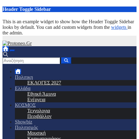
Μετάβαση
Header Toggle Sidebar
στο
περιεχόμενο
This is an example widget to show how the Header Toggle Sidebar
looks by default. You can add custom widgets from the
widgets
in
the admin.
Πολιτικη
ΕΚΛΟΓΕΣ 2027
Ελλάδα
Εθνική Άμυνα
Ενέργεια
ΚΟΣΜΟΣ
Τεχνολογια
Περιβάλλον
Showbiz
Πολιτισμός
Μουσική
Κινηματογράφος