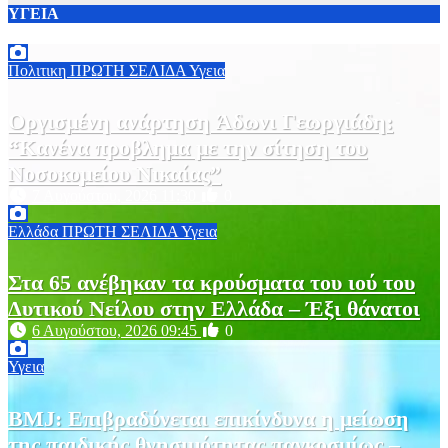
ΥΓΕΙΑ
Πολιτικη
ΠΡΩΤΗ ΣΕΛΙΔΑ
Υγεια
Οργισμένη ανάρτηση Άδωνι Γεωργιάδη:
“Κανένα προβλημα με την σίτηση του
Νοσοκομείου Νικαίας”
7 Αυγούστου, 2026 11:30
0
Ελλάδα
ΠΡΩΤΗ ΣΕΛΙΔΑ
Υγεια
Στα 65 ανέβηκαν τα κρούσματα του ιού του
Δυτικού Νείλου στην Ελλάδα – Έξι θάνατοι
6 Αυγούστου, 2026 09:45
0
Υγεια
BMJ: Επιβραδύνεται επικίνδυνα η μείωση
της παιδικής θνησιμότητας παγκοσμίως –