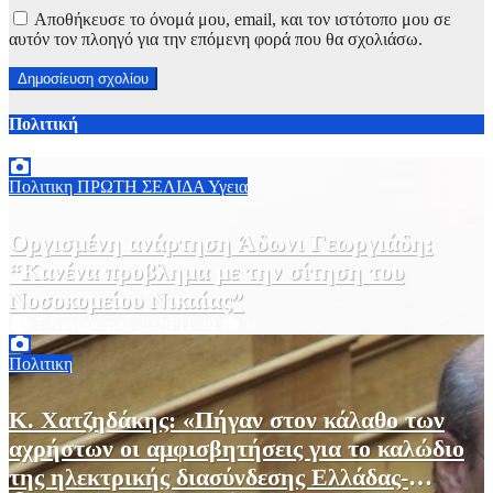
Αποθήκευσε το όνομά μου, email, και τον ιστότοπο μου σε
αυτόν τον πλοηγό για την επόμενη φορά που θα σχολιάσω.
Πολιτική
Πολιτικη
ΠΡΩΤΗ ΣΕΛΙΔΑ
Υγεια
Οργισμένη ανάρτηση Άδωνι Γεωργιάδη:
“Κανένα προβλημα με την σίτηση του
Νοσοκομείου Νικαίας”
7 Αυγούστου, 2026 11:30
0
Πολιτικη
Κ. Χατζηδάκης: «Πήγαν στον κάλαθο των
αχρήστων οι αμφισβητήσεις για το καλώδιο
της ηλεκτρικής διασύνδεσης Ελλάδας-