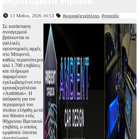
συμπτώματα νοροϊού
13 Μαΐου, 2026 16:53
#κρουαζιερόπλοιο
,
#νοροϊός
Σε κατάσταση
συναγερμού
βρίσκονται οι
γαλλικές
υγειονομικές αρχές
στο Μπορντό,
καθώς περισσότεροι
από 1.700 επιβάτες
και πλήρωμα
παραμένουν
εγκλωβισμένοι στο
κρουαζιερόπλοιο
«Ambition». Η
απόφαση για τον
περιορισμό του
πλοίου ελήφθη μετά
τον θάνατο ενός
90χρονου Βρετανού
επιβάτη, ο οποίος
εμφάνισε ύποπτα
συμπτώματα