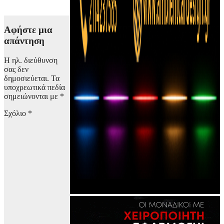
7 Αυγούστου,
2026 08:00
Αφήστε μια
απάντηση
Η ηλ. διεύθυνση
σας δεν
δημοσιεύεται.
Τα
υποχρεωτικά πεδία
σημειώνονται με
*
Σχόλιο
*