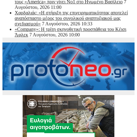
τους «America» πριν γίνει Νο1 στο Ηνωμένο Βασίλειο
7
Αυγούστου, 2026 11:00
Χαρδαλιάς: «Η στήριξη της επιχειρηματικότητας αποτελεί
αναπόσπαστο μέρος του συνολικού αναπτυξιακού μας
σχεδιασμού»
7 Αυγούστου, 2026 10:33
«Company»: Η τρίτη σκηνοθετική προσπάθεια του Κέισι
Άφλεκ
7 Αυγούστου, 2026 10:00