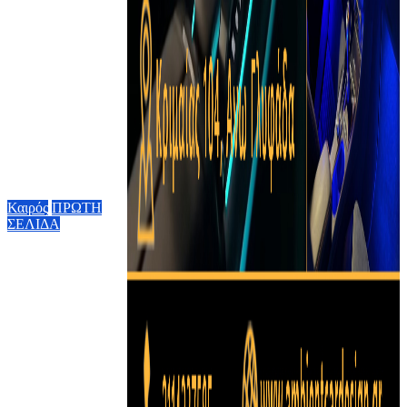
Τ. Θεοδωρικάκος:
Συμβάλλουμε στην
εθνική ασφάλεια
της πατρίδας μας
με νέο
αναπτυξιακό
καθεστώς για την
Άμυνα
7 Αυγούστου,
2026 09:58
Καιρός
ΠΡΩΤΗ
ΣΕΛΙΔΑ
Ο καιρός την
Παρασκευή 7
Αυγούστου: Στους
38 βαθμούς ο
υδράργυρος – Πού
θα πνέουν ισχυροί
βοριάδες έως 6
μποφόρ