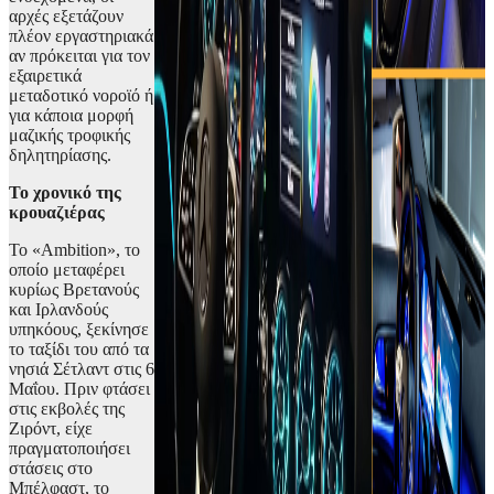
αρχές εξετάζουν
πλέον εργαστηριακά
αν πρόκειται για τον
εξαιρετικά
μεταδοτικό νοροϊό ή
για κάποια μορφή
μαζικής τροφικής
δηλητηρίασης.
Το χρονικό της
κρουαζιέρας
Το «Ambition», το
οποίο μεταφέρει
κυρίως Βρετανούς
και Ιρλανδούς
υπηκόους, ξεκίνησε
το ταξίδι του από τα
νησιά Σέτλαντ στις 6
Μαΐου. Πριν φτάσει
στις εκβολές της
Ζιρόντ, είχε
πραγματοποιήσει
στάσεις στο
Μπέλφαστ, το