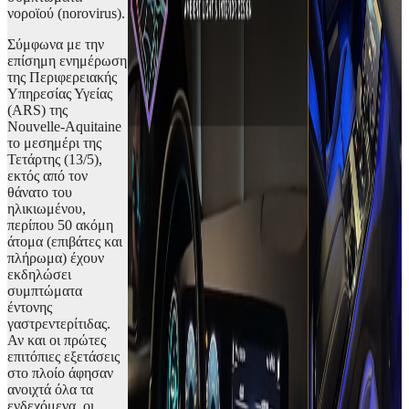
νοροϊού (norovirus).
Σύμφωνα με την
επίσημη ενημέρωση
της Περιφερειακής
Υπηρεσίας Υγείας
(ARS) της
Nouvelle-Aquitaine
το μεσημέρι της
Τετάρτης (13/5),
εκτός από τον
θάνατο του
ηλικιωμένου,
περίπου 50 ακόμη
άτομα (επιβάτες και
πλήρωμα) έχουν
εκδηλώσει
συμπτώματα
έντονης
γαστρεντερίτιδας.
Αν και οι πρώτες
επιτόπιες εξετάσεις
στο πλοίο άφησαν
ανοιχτά όλα τα
ενδεχόμενα, οι