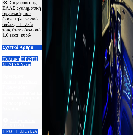
Στην φάκα της
ΕΛΑΣ εγκληματική
οργάνωση που
έκανε τηλεφωνικές
απάτες – Η λεία
τους ήταν πάνω από
1,6 εκατ. ευρώ
Σχετικό Άρθρο
Πολιτικη
ΠΡΩΤΗ
ΣΕΛΙΔΑ
Υγεια
Οργισμένη
ανάρτηση Άδωνι
Γεωργιάδη:
“Κανένα προβλημα
με την σίτηση του
Νοσοκομείου
Νικαίας”
7 Αυγούστου,
2026 11:30
ΠΡΩΤΗ ΣΕΛΙΔΑ