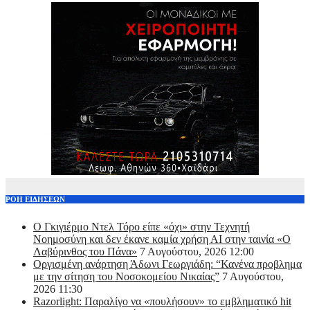
ΡΟΗ ΕΙΔΗΣΕΩΝ
Ο Γκιγιέρμο Ντελ Τόρο είπε «όχι» στην Τεχνητή
Νοημοσύνη και δεν έκανε καμία χρήση ΑΙ στην ταινία «Ο
Λαβύρινθος του Πάνα»
7 Αυγούστου, 2026 12:00
Οργισμένη ανάρτηση Άδωνι Γεωργιάδη: “Κανένα προβλημα
με την σίτηση του Νοσοκομείου Νικαίας”
7 Αυγούστου,
2026 11:30
Razorlight: Παραλίγο να «πουλήσουν» το εμβληματικό hit