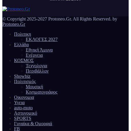
© Copyright 2025-2027 Protoneo.Gr. All Rights Reserved. by
Protoneo.Gr
Πολιτικη
ΕΚΛΟΓΕΣ 2027
Ελλάδα
Εθνική Άμυνα
Ενέργεια
ΚΟΣΜΟΣ
Τεχνολογια
Περιβάλλον
Showbiz
Πολιτισμός
Μουσική
Κινηματογράφος
Οικονομια
Υγεια
auto-moto
Αστυνομικό
SPORTS
Γυναίκα & Ομορφιά
FB