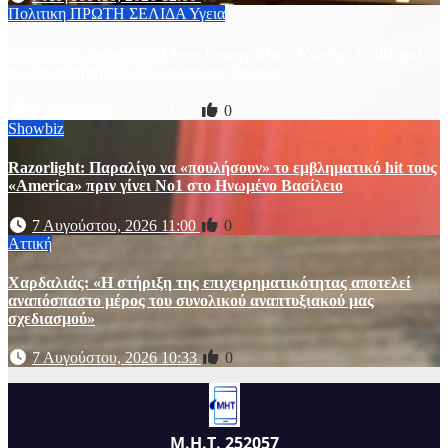
Πολιτικη
ΠΡΩΤΗ ΣΕΛΙΔΑ
Υγεια
Οργισμένη ανάρτηση Άδωνι Γεωργιάδη: “Κανένα προβλημα
με την σίτηση του Νοσοκομείου Νικαίας”
7 Αυγούστου, 2026 11:30
0
Showbiz
Razorlight: Παραλίγο να «πουλήσουν» το εμβληματικό hit τους
«America» πριν γίνει Νο1 στο Ηνωμένο Βασίλειο
7 Αυγούστου, 2026 11:00
0
Αττική
Χαρδαλιάς: «Η στήριξη της επιχειρηματικότητας αποτελεί
αναπόσπαστο μέρος του συνολικού αναπτυξιακού μας
σχεδιασμού»
7 Αυγούστου, 2026 10:33
0
Μ.Η.Τ. 252057