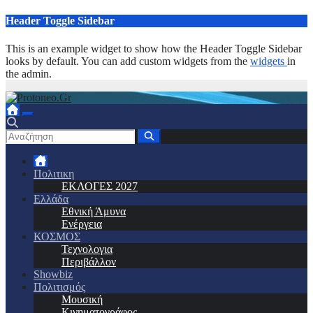
Μετάβαση
Header Toggle Sidebar
στο
περιεχόμενο
This is an example widget to show how the Header Toggle Sidebar
looks by default. You can add custom widgets from the
widgets
in
the admin.
Πολιτικη
ΕΚΛΟΓΕΣ 2027
Ελλάδα
Εθνική Άμυνα
Ενέργεια
ΚΟΣΜΟΣ
Τεχνολογια
Περιβάλλον
Showbiz
Πολιτισμός
Μουσική
Κινηματογράφος