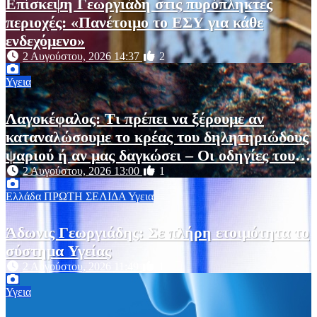
Επίσκεψη Γεωργιάδη στις πυρόπληκτες
περιοχές: «Πανέτοιμο το ΕΣΥ για κάθε
ενδεχόμενο»
2 Αυγούστου, 2026 14:37
2
Υγεια
Λαγοκέφαλος: Τι πρέπει να ξέρουμε αν
καταναλώσουμε το κρέας του δηλητηριώδους
ψαριού ή αν μας δαγκώσει – Οι οδηγίες του
ΕΟΔΥ
2 Αυγούστου, 2026 13:00
1
Ελλάδα
ΠΡΩΤΗ ΣΕΛΙΔΑ
Υγεια
Άδωνις Γεωργιάδης: Σε πλήρη ετοιμότητα το
σύστημα Υγείας
2 Αυγούστου, 2026 11:49
1
Υγεια