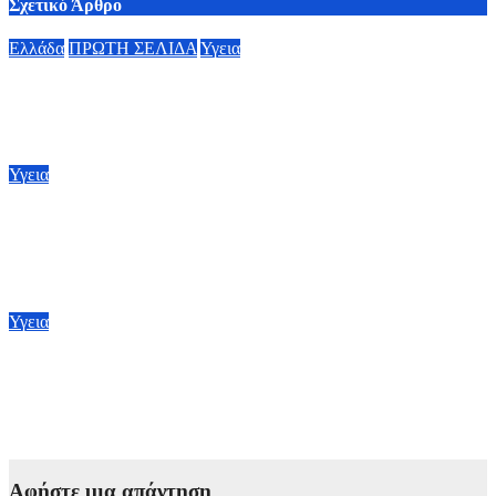
Σχετικό Άρθρο
Ελλάδα
ΠΡΩΤΗ ΣΕΛΙΔΑ
Υγεια
Στα 65 ανέβηκαν τα κρούσματα του ιού του Δυτικού Νείλου
στην Ελλάδα – Έξι θάνατοι
6 Αυγούστου, 2026 09:45
Υγεια
BMJ: Επιβραδύνεται επικίνδυνα η μείωση της παιδικής
θνησιμότητας παγκοσμίως – Κίνδυνος αποτυχίας των στόχων
έως το 2030
5 Αυγούστου, 2026 21:00
Υγεια
Πρόγραμμα «ΤΙΤΥΟΣ»: Προσφέρει πολλά και έχει
καταγράψει σημαντικά αποτελέσματα στη μάχη που γίνεται
για την εξάλειψη της ηπατίτιδας C
3 Αυγούστου, 2026 12:00
Αφήστε μια απάντηση