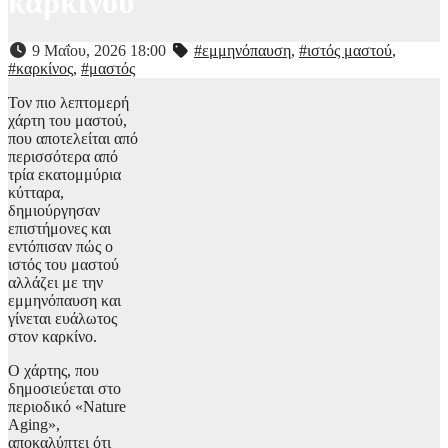
καρκίνου
9 Μαΐου, 2026 18:00
#εμμηνόπαυση
,
#ιστός μαστού
,
#καρκίνος
,
#μαστός
Τον πιο λεπτομερή
χάρτη του μαστού,
που αποτελείται από
περισσότερα από
τρία εκατομμύρια
κύτταρα,
δημιούργησαν
επιστήμονες και
εντόπισαν πώς ο
ιστός του μαστού
αλλάζει με την
εμμηνόπαυση και
γίνεται ευάλωτος
στον καρκίνο.
Ο χάρτης, που
δημοσιεύεται στο
περιοδικό «Nature
Aging»,
αποκαλύπτει ότι