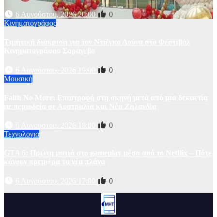
6 Αυγούστου, 2026 20:00
0
Κινηματογράφος
Τιμητική διάκριση για τον Ντιέγκο Λούνα στο Φεστιβάλ
Κινηματογράφου Σαράγεβο
6 Αυγούστου, 2026 19:00
0
Μουσική
Faith No More: Επιστροφή στη σκηνή μετά από μια δεκαετία
με περιοδεία σε Αυστραλία και Νέα Ζηλανδία
6 Αυγούστου, 2026 18:00
0
Τεχνολογια
GTA 6: Πρώτη ματιά στο gameplay μέσα από το Netflix – Πότε
κάνουν πρεμιέρα τα νέα πλάνα
6 Αυγούστου, 2026 17:00
0