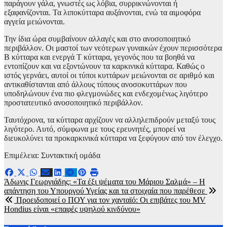
παράγουν γάλα, γνωστές ως λόβια, συρρικνώνονται ή
εξαφανίζονται. Τα λιποκύτταρα αυξάνονται, ενώ τα αιμοφόρα
αγγεία μειώνονται.
Την ίδια ώρα συμβαίνουν αλλαγές και στο ανοσοποιητικό
περιβάλλον. Οι μαστοί των νεότερων γυναικών έχουν περισσότερα
Β κύτταρα και ενεργά Τ κύτταρα, γεγονός που τα βοηθά να
εντοπίζουν και να εξοντώνουν τα καρκινικά κύτταρα. Καθώς ο
ιστός γερνάει, αυτοί οι τύποι κυττάρων μειώνονται σε αριθμό και
αντικαθίστανται από άλλους τύπους ανοσοκυττάρων που
υποδηλώνουν ένα πιο φλεγμονώδες και ενδεχομένως λιγότερο
προστατευτικό ανοσοποιητικό περιβάλλον.
Ταυτόχρονα, τα κύτταρα αρχίζουν να αλληλεπιδρούν μεταξύ τους
λιγότερο. Αυτό, σύμφωνα με τους ερευνητές, μπορεί να
διευκολύνει τα προκαρκινικά κύτταρα να ξεφύγουν από τον έλεγχο.
Επιμέλεια: Συντακτική ομάδα
Πλοήγηση
Άδωνις Γεωργιάδης: «Τα έξι ψέματα του Μάριου Σαλμά» – Η
απάντηση του Υπουργού Υγείας και τα στοιχαία που παρέθεσε
άρθρων
Προειδοποιεί ο ΠΟΥ για τον χανταϊό: Οι επιβάτες του MV
Hondius είναι «επαφές υψηλού κινδύνου»