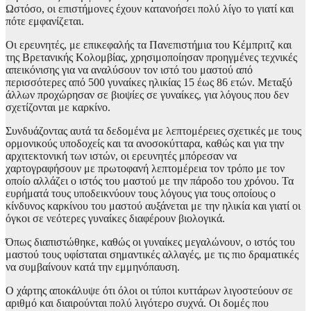
Ωστόσο, οι επιστήμονες έχουν κατανοήσει πολύ λίγο το γιατί και
πότε εμφανίζεται.
Οι ερευνητές, με επικεφαλής τα Πανεπιστήμια του Κέμπριτζ και
της Βρετανικής Κολομβίας, χρησιμοποίησαν προηγμένες τεχνικές
απεικόνισης για να αναλύσουν τον ιστό του μαστού από
περισσότερες από 500 γυναίκες ηλικίας 15 έως 86 ετών. Μεταξύ
άλλων προχώρησαν σε βιοψίες σε γυναίκες, για λόγους που δεν
σχετίζονται με καρκίνο.
Συνδυάζοντας αυτά τα δεδομένα με λεπτομέρειες σχετικές με τους
ορμονικούς υποδοχείς και τα ανοσοκύτταρα, καθώς και για την
αρχιτεκτονική των ιστών, οι ερευνητές μπόρεσαν να
χαρτογραφήσουν με πρωτοφανή λεπτομέρεια τον τρόπο με τον
οποίο αλλάζει ο ιστός του μαστού με την πάροδο του χρόνου. Τα
ευρήματά τους υποδεικνύουν τους λόγους για τους οποίους ο
κίνδυνος καρκίνου του μαστού αυξάνεται με την ηλικία και γιατί οι
όγκοι σε νεότερες γυναίκες διαφέρουν βιολογικά.
Όπως διαπιστώθηκε, καθώς οι γυναίκες μεγαλώνουν, ο ιστός του
μαστού τους υφίσταται σημαντικές αλλαγές, με τις πιο δραματικές
να συμβαίνουν κατά την εμμηνόπαυση.
Ο χάρτης αποκάλυψε ότι όλοι οι τύποι κυττάρων λιγοστεύουν σε
αριθμό και διαιρούνται πολύ λιγότερο συχνά. Οι δομές που