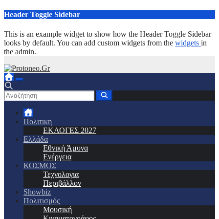
Μετάβαση
Header Toggle Sidebar
στο
περιεχόμενο
This is an example widget to show how the Header Toggle Sidebar
looks by default. You can add custom widgets from the
widgets
in
the admin.
Πολιτικη
ΕΚΛΟΓΕΣ 2027
Ελλάδα
Εθνική Άμυνα
Ενέργεια
ΚΟΣΜΟΣ
Τεχνολογια
Περιβάλλον
Showbiz
Πολιτισμός
Μουσική
Κινηματογράφος