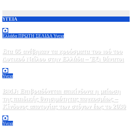
ΥΓΕΙΑ
Ελλάδα
ΠΡΩΤΗ ΣΕΛΙΔΑ
Υγεια
Στα 65 ανέβηκαν τα κρούσματα του ιού του
Δυτικού Νείλου στην Ελλάδα – Έξι θάνατοι
6 Αυγούστου, 2026 09:45
0
Υγεια
BMJ: Επιβραδύνεται επικίνδυνα η μείωση
της παιδικής θνησιμότητας παγκοσμίως –
Κίνδυνος αποτυχίας των στόχων έως το 2030
5 Αυγούστου, 2026 21:00
3
Υγεια