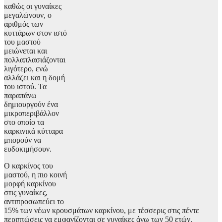
καθώς οι γυναίκες
μεγαλώνουν, ο
αριθμός των
κυττάρων στον ιστό
του μαστού
μειώνεται και
πολλαπλασιάζονται
λιγότερο, ενώ
αλλάζει και η δομή
του ιστού. Τα
παραπάνω
δημιουργούν ένα
μικροπεριβάλλον
στο οποίο τα
καρκινικά κύτταρα
μπορούν να
ευδοκιμήσουν.
Ο καρκίνος του
μαστού, η πιο κοινή
μορφή καρκίνου
στις γυναίκες,
αντιπροσωπεύει το
15% των νέων κρουσμάτων καρκίνου, με τέσσερις στις πέντε
περιπτώσεις να εμφανίζονται σε γυναίκες άνω των 50 ετών.