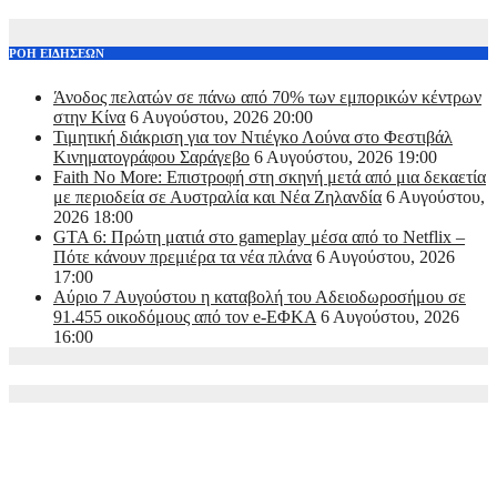
ΡΟΗ ΕΙΔΗΣΕΩΝ
Άνοδος πελατών σε πάνω από 70% των εμπορικών κέντρων
στην Κίνα
6 Αυγούστου, 2026 20:00
Τιμητική διάκριση για τον Ντιέγκο Λούνα στο Φεστιβάλ
Κινηματογράφου Σαράγεβο
6 Αυγούστου, 2026 19:00
Faith No More: Επιστροφή στη σκηνή μετά από μια δεκαετία
με περιοδεία σε Αυστραλία και Νέα Ζηλανδία
6 Αυγούστου,
2026 18:00
GTA 6: Πρώτη ματιά στο gameplay μέσα από το Netflix –
Πότε κάνουν πρεμιέρα τα νέα πλάνα
6 Αυγούστου, 2026
17:00
Αύριο 7 Αυγούστου η καταβολή του Αδειοδωροσήμου σε
91.455 οικοδόμους από τον e-ΕΦΚΑ
6 Αυγούστου, 2026
16:00