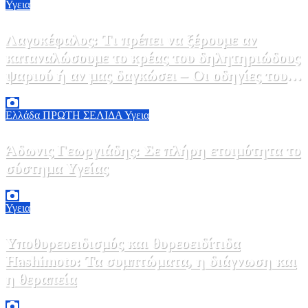
Υγεια
Λαγοκέφαλος: Τι πρέπει να ξέρουμε αν
καταναλώσουμε το κρέας του δηλητηριώδους
ψαριού ή αν μας δαγκώσει – Οι οδηγίες του
ΕΟΔΥ
2 Αυγούστου, 2026 13:00
1
Ελλάδα
ΠΡΩΤΗ ΣΕΛΙΔΑ
Υγεια
Άδωνις Γεωργιάδης: Σε πλήρη ετοιμότητα το
σύστημα Υγείας
2 Αυγούστου, 2026 11:49
1
Υγεια
Υποθυρεοειδισμός και θυρεοειδίτιδα
Hashimoto: Τα συμπτώματα, η διάγνωση και
η θεραπεία
2 Αυγούστου, 2026 11:00
1