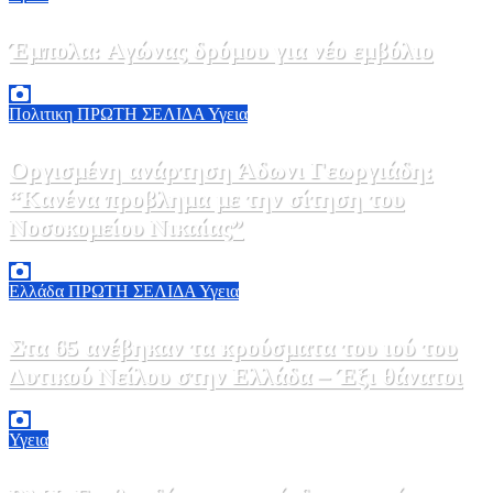
Έμπολα: Αγώνας δρόμου για νέο εμβόλιο
7 Αυγούστου, 2026 23:00
0
Πολιτικη
ΠΡΩΤΗ ΣΕΛΙΔΑ
Υγεια
Οργισμένη ανάρτηση Άδωνι Γεωργιάδη:
“Κανένα προβλημα με την σίτηση του
Νοσοκομείου Νικαίας”
7 Αυγούστου, 2026 11:30
0
Ελλάδα
ΠΡΩΤΗ ΣΕΛΙΔΑ
Υγεια
Στα 65 ανέβηκαν τα κρούσματα του ιού του
Δυτικού Νείλου στην Ελλάδα – Έξι θάνατοι
6 Αυγούστου, 2026 09:45
0
Υγεια