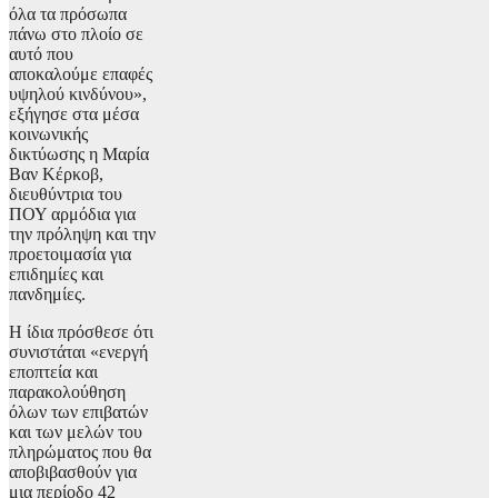
όλα τα πρόσωπα
πάνω στο πλοίο σε
αυτό που
αποκαλούμε επαφές
υψηλού κινδύνου»,
εξήγησε στα μέσα
κοινωνικής
δικτύωσης η Μαρία
Βαν Κέρκοβ,
διευθύντρια του
ΠΟΥ αρμόδια για
την πρόληψη και την
προετοιμασία για
επιδημίες και
πανδημίες.
Η ίδια πρόσθεσε ότι
συνιστάται «ενεργή
εποπτεία και
παρακολούθηση
όλων των επιβατών
και των μελών του
πληρώματος που θα
αποβιβασθούν για
μια περίοδο 42