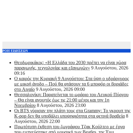
ΡΟΗ ΕΙΔΗΣΕΩΝ
Θεοδωρικάκος: «Η Ελλάδα του 2030 πρέπει να είναι χώρα
παραγωγής, τεχνολογίας και εξαγωγών»
9 Αυγούστου, 2026
09:16
Ο καιρός την Κυριακή 9 Αυγούστου: Στα ύψη ο υδράργυρος
με μικρή άνοδο – Πού θα φτάσουν τα 6 μποφόρ οι βοριάδες
στο Αιγαίο
9 Αυγούστου, 2026 09:00
Θεσσαλονίκη: Παρατείνεται το ωράριο του Λευκού Πύργου
– Θα είναι ανοιχτός έως τις 21:00 μέχρι και την 1η
Νοεμβρίου
8 Αυγούστου, 2026 23:00
Οι BTS γύρισαν την πλάτη τους στα Grammy: Το γκρουπ της
K-pop δεν θα υποβάλει υποψηφιότητα στα φετινά βραβεία
8
Αυγούστου, 2026 22:00
Πρωτότυπη έκθεση του ζωγράφου Τζακ Κούλτερ με έργα
που εμπνεύστηκε από μουσική των Beatles, της Έιμι