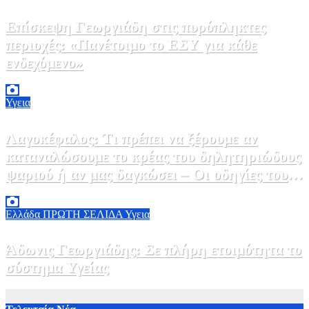
Επίσκεψη Γεωργιάδη στις πυρόπληκτες
περιοχές: «Πανέτοιμο το ΕΣΥ για κάθε
ενδεχόμενο»
2 Αυγούστου, 2026 14:37
2
Υγεια
Λαγοκέφαλος: Τι πρέπει να ξέρουμε αν
καταναλώσουμε το κρέας του δηλητηριώδους
ψαριού ή αν μας δαγκώσει – Οι οδηγίες του
ΕΟΔΥ
2 Αυγούστου, 2026 13:00
1
Ελλάδα
ΠΡΩΤΗ ΣΕΛΙΔΑ
Υγεια
Άδωνις Γεωργιάδης: Σε πλήρη ετοιμότητα το
σύστημα Υγείας
2 Αυγούστου, 2026 11:49
1