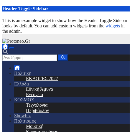
Μετάβαση
Header Toggle Sidebar
στο
περιεχόμενο
This is an example widget to show how the Header Toggle Sidebar
looks by default. You can add custom widgets from the
widgets
in
the admin.
Πολιτικη
ΕΚΛΟΓΕΣ 2027
Ελλάδα
Εθνική Άμυνα
Ενέργεια
ΚΟΣΜΟΣ
Τεχνολογια
Περιβάλλον
Showbiz
Πολιτισμός
Μουσική
Κινηματογράφος