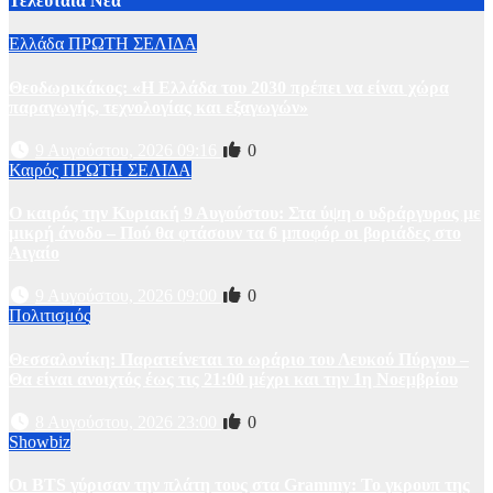
Τελευταία Νέα
Ελλάδα
ΠΡΩΤΗ ΣΕΛΙΔΑ
Θεοδωρικάκος: «Η Ελλάδα του 2030 πρέπει να είναι χώρα
παραγωγής, τεχνολογίας και εξαγωγών»
9 Αυγούστου, 2026 09:16
0
Καιρός
ΠΡΩΤΗ ΣΕΛΙΔΑ
Ο καιρός την Κυριακή 9 Αυγούστου: Στα ύψη ο υδράργυρος με
μικρή άνοδο – Πού θα φτάσουν τα 6 μποφόρ οι βοριάδες στο
Αιγαίο
9 Αυγούστου, 2026 09:00
0
Πολιτισμός
Θεσσαλονίκη: Παρατείνεται το ωράριο του Λευκού Πύργου –
Θα είναι ανοιχτός έως τις 21:00 μέχρι και την 1η Νοεμβρίου
8 Αυγούστου, 2026 23:00
0
Showbiz
Οι BTS γύρισαν την πλάτη τους στα Grammy: Το γκρουπ της