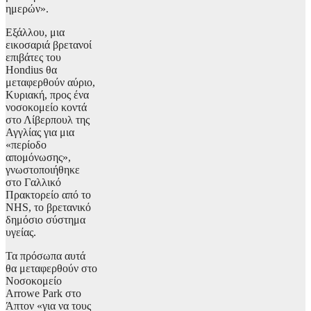
ημερών».
Εξάλλου, μια
εικοσαριά βρετανοί
επιβάτες του
Hondius θα
μεταφερθούν αύριο,
Κυριακή, προς ένα
νοσοκομείο κοντά
στο Λίβερπουλ της
Αγγλίας για μια
«περίοδο
απομόνωσης»,
γνωστοποιήθηκε
στο Γαλλικό
Πρακτορείο από το
NHS, το βρετανικό
δημόσιο σύστημα
υγείας.
Τα πρόσωπα αυτά
θα μεταφερθούν στο
Νοσοκομείο
Arrowe Park στο
Άπτον «για να τους