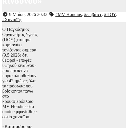
κινδύνου»
9 Μαΐου, 2026 20:32
#MV Hondius
,
#επιβάτες
,
#ΠΟΥ
,
#Χανταϊός
Ο Παγκόσμιος
Οργανισμός Υγείας
(ΠΟΥ) χτύπησε
καμπανάκι
τονίζοντας σήμερα
(9.5.2026) ότι
θεωρεί «επαφές
υψηλού κινδύνου»
που πρέπει να
παρακολουθηθούν
για 42 ημέρες όλα
τα πρόσωπα που
βρίσκονται πάνω
στο
κρουαζιερόπλοιο
MV Hondius στο
οποίο εμφανίσθηκε
εστία χανταϊού.
«Κατατάσσουμε