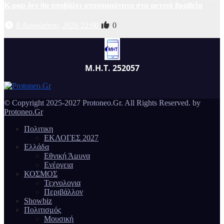
K-pop δεν θα υποβάλει υποψηφιότητα στα φετινά βραβεία
8 Αυγούστου, 2026 22:00
0
Μ.Η.Τ. 252057
© Copyright 2025-2027 Protoneo.Gr. All Rights Reserved. by
Protoneo.Gr
Πολιτικη
ΕΚΛΟΓΕΣ 2027
Ελλάδα
Εθνική Άμυνα
Ενέργεια
ΚΟΣΜΟΣ
Τεχνολογια
Περιβάλλον
Showbiz
Πολιτισμός
Μουσική