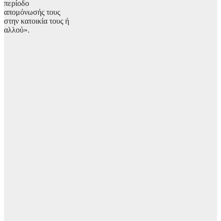
περίοδο
απομόνωσής τους
στην κατοικία τους ή
αλλού».