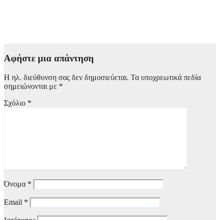
ΠΙΣ: Οι συστάσεις του Πανελληνίου Ιατρικού Συλλόγου για
προστασία του κόσμου από τις εκτεταμένες πυρκαγιές
8 Αυγούστου, 2026 18:00
Αφήστε μια απάντηση
Η ηλ. διεύθυνση σας δεν δημοσιεύεται.
Τα υποχρεωτικά πεδία
σημειώνονται με
*
Σχόλιο
*
Όνομα
*
Email
*