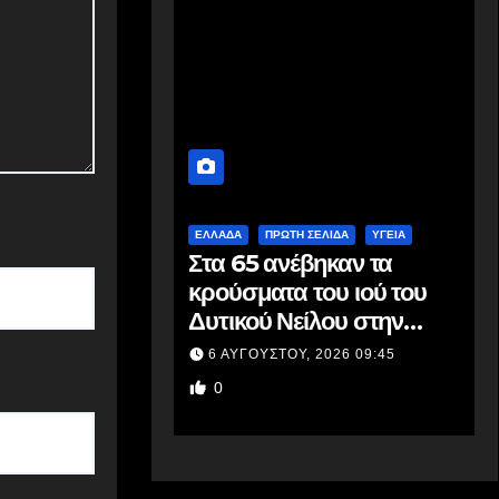
ΕΛΛΆΔΑ
ΠΡΩΤΗ ΣΕΛΙΔΑ
ΥΓΕΙΑ
Στα 65 ανέβηκαν τα
κρούσματα του ιού του
Δυτικού Νείλου στην
Ελλάδα – Έξι θάνατοι
6 ΑΥΓΟΎΣΤΟΥ, 2026 09:45
0