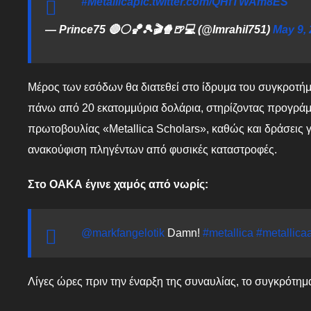
#Metallica
pic.twitter.com/QHfTWAm8ES
— Prince75 🔴⚪🏀🎾🎬🍿🍺💻 (@Imrahil751)
May 9,
Μέρος των εσόδων θα διατεθεί στο ίδρυμα του συγκροτήμα
πάνω από 20 εκατομμύρια δολάρια, στηρίζοντας προγράμμ
πρωτοβουλίας «Metallica Scholars», καθώς και δράσεις γι
ανακούφιση πληγέντων από φυσικές καταστροφές.
Στο ΟΑΚΑ έγινε χαμός από νωρίς:
@markfangelotik
Damn!
#metallica
#metallica
Λίγες ώρες πριν την έναρξη της συναυλίας, το συγκρότημ