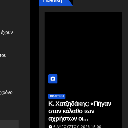
Πολιτική
 έχουν
που
 χρόνο
ΠΟΛΙΤΙΚΗ
Κ. Χατζηδάκης: «Πήγαν
στον κάλαθο των
αχρήστων οι
αμφισβητήσεις για το
6 ΑΥΓΟΎΣΤΟΥ, 2026 15:00