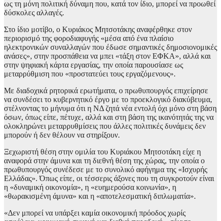
ως τη μόνη πολιτική δύναμη που, κατά τον ίδιο, μπορεί να προωθεί
δύσκολες αλλαγές.
Στο ίδιο μοτίβο, ο Κυριάκος Μητσοτάκης αναφέρθηκε στον
περιορισμό της φοροδιαφυγής «μέσα από ένα πλαίσιο
ηλεκτρονικών συναλλαγών που έδωσε σημαντικές δημοσιονομικές
ανάσες», στην προσπάθεια να μπει «τάξη στον ΕΦΚΑ», αλλά και
στην ψηφιακή κάρτα εργασίας, την οποία παρουσίασε ως
μεταρρύθμιση που «προστατεύει τους εργαζόμενους».
Με διαδοχικά ρητορικά ερωτήματα, ο πρωθυπουργός επιχείρησε
να συνδέσει το κυβερνητικό έργο με το προεκλογικό διακύβευμα,
στέλνοντας το μήνυμα ότι η ΝΔ ζητά νέα εντολή όχι μόνο στη βάση
όσων, όπως είπε, πέτυχε, αλλά και στη βάση της ικανότητάς της να
ολοκληρώνει μεταρρυθμίσεις που άλλες πολιτικές δυνάμεις δεν
μπορούν ή δεν θέλουν να στηρίξουν.
Ξεχωριστή θέση στην ομιλία του Κυριάκου Μητσοτάκη είχε η
αναφορά στην άμυνα και τη διεθνή θέση της χώρας, την οποία ο
πρωθυπουργός συνέδεσε με το συνολικό αφήγημα της «Ισχυρής
Ελλάδας». Όπως είπε, οι τέσσερις άξονες που τη συγκροτούν είναι
η «δυναμική οικονομία», η «ευημερούσα κοινωνία», η
«θωρακισμένη άμυνα» και η «αποτελεσματική διπλωματία».
«Δεν μπορεί να υπάρξει καμία οικονομική πρόοδος χωρίς