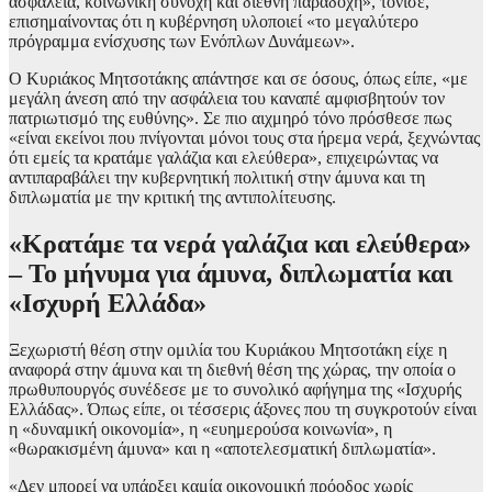
ασφάλεια, κοινωνική συνοχή και διεθνή παραδοχή», τόνισε,
επισημαίνοντας ότι η κυβέρνηση υλοποιεί «το μεγαλύτερο
πρόγραμμα ενίσχυσης των Ενόπλων Δυνάμεων».
Ο Κυριάκος Μητσοτάκης απάντησε και σε όσους, όπως είπε, «με
μεγάλη άνεση από την ασφάλεια του καναπέ αμφισβητούν τον
πατριωτισμό της ευθύνης». Σε πιο αιχμηρό τόνο πρόσθεσε πως
«είναι εκείνοι που πνίγονται μόνοι τους στα ήρεμα νερά, ξεχνώντας
ότι εμείς τα κρατάμε γαλάζια και ελεύθερα», επιχειρώντας να
αντιπαραβάλει την κυβερνητική πολιτική στην άμυνα και τη
διπλωματία με την κριτική της αντιπολίτευσης.
«Κρατάμε τα νερά γαλάζια και ελεύθερα»
– Το μήνυμα για άμυνα, διπλωματία και
«Ισχυρή Ελλάδα»
Ξεχωριστή θέση στην ομιλία του Κυριάκου Μητσοτάκη είχε η
αναφορά στην άμυνα και τη διεθνή θέση της χώρας, την οποία ο
πρωθυπουργός συνέδεσε με το συνολικό αφήγημα της «Ισχυρής
Ελλάδας». Όπως είπε, οι τέσσερις άξονες που τη συγκροτούν είναι
η «δυναμική οικονομία», η «ευημερούσα κοινωνία», η
«θωρακισμένη άμυνα» και η «αποτελεσματική διπλωματία».
«Δεν μπορεί να υπάρξει καμία οικονομική πρόοδος χωρίς