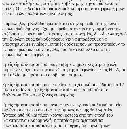
αποτέλεσε δέσμευση αυτής της κυβέρνησης, την οποία κάναμε
πράξη. Όπως δέσμευση αποτελούσε και η ουσιαστική φύλαξη των
εξωτερικών θαλάσσιων συνόρων μας.
Παράλληλα, η Ελλάδα πρωτοστατεί στην προώθηση της κοινής
ευρωπαϊκής άμυνας. Έχουμε βρεθεί στην πρώτη γραμμή για την
ατζέντα της ευρωπαϊκής στρατηγικής αυτονομίας, διεκδικώντας από
την Ευρώπη ευρωπαϊκούς πόρους για να μπορέσουμε να
υποστηρίξουμε ενιαίες αμυντικές δράσεις που θα προστατεύουν το
ενιαίο ευρωπαϊκό κοινό αγαθό, που δεν είναι άλλο από την
ευρωπαϊκή μας ασφάλεια.
Εμείς είμαστε αυτοί που υπογράψαμε σημαντικές στρατηγικές
συμφωνίες, όχι μόνο την ανανέωση της συμφωνίας με τις ΗΠΑ, με
τη Γαλλία, με κράτη του αραβικού κόσμου.
Εμείς είμαστε αυτοί που επεκτείναμε τα χωρικά μας ύδατα στα 12
μίλια στο Ιόνιο. Εμείς είμαστε αυτοί που θεσμοθετήσαμε
Θαλάσσια Πάρκα σε ζώνες κυριαρχίας.
Εμείς είμαστε αυτοί που κάναμε την ενεργειακή πολιτική σημείο
συνάντησης της οικονομίας, της άμυνας και της διπλωματίας.
Ύστερα από 40 και πλέον χρόνια, ύστερα από την εποχή του
Κωνσταντίνου Καραμανλή, η πατρίδα μας αξιοποιεί τα
υποθαλάσσια κοιτάσματά της με τη σφραγίδα παγκόσμιων