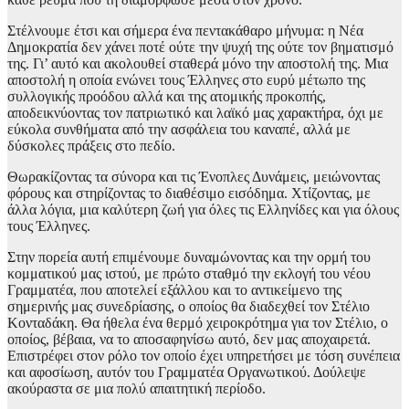
Στέλνουμε έτσι και σήμερα ένα πεντακάθαρο μήνυμα: η Νέα
Δημοκρατία δεν χάνει ποτέ ούτε την ψυχή της ούτε τον βηματισμό
της. Γι’ αυτό και ακολουθεί σταθερά μόνο την αποστολή της. Μια
αποστολή η οποία ενώνει τους Έλληνες στο ευρύ μέτωπο της
συλλογικής προόδου αλλά και της ατομικής προκοπής,
αποδεικνύοντας τον πατριωτικό και λαϊκό μας χαρακτήρα, όχι με
εύκολα συνθήματα από την ασφάλεια του καναπέ, αλλά με
δύσκολες πράξεις στο πεδίο.
Θωρακίζοντας τα σύνορα και τις Ένοπλες Δυνάμεις, μειώνοντας
φόρους και στηρίζοντας το διαθέσιμο εισόδημα. Χτίζοντας, με
άλλα λόγια, μια καλύτερη ζωή για όλες τις Ελληνίδες και για όλους
τους Έλληνες.
Στην πορεία αυτή επιμένουμε δυναμώνοντας και την ορμή του
κομματικού μας ιστού, με πρώτο σταθμό την εκλογή του νέου
Γραμματέα, που αποτελεί εξάλλου και το αντικείμενο της
σημερινής μας συνεδρίασης, ο οποίος θα διαδεχθεί τον Στέλιο
Κονταδάκη. Θα ήθελα ένα θερμό χειροκρότημα για τον Στέλιο, ο
οποίος, βέβαια, να το αποσαφηνίσω αυτό, δεν μας αποχαιρετά.
Επιστρέφει στον ρόλο τον οποίο έχει υπηρετήσει με τόση συνέπεια
και αφοσίωση, αυτόν του Γραμματέα Οργανωτικού. Δούλεψε
ακούραστα σε μια πολύ απαιτητική περίοδο.