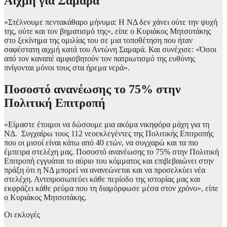
Αιχμή για Σαμαρά
«Στέλνουμε πεντακάθαρο μήνυμα: Η ΝΔ δεν χάνει ούτε την ψυχή
της, ούτε και τον βηματισμό της», είπε ο Κυριάκος Μητσοτάκης
στο ξεκίνημα της ομιλίας του σε μια τοποθέτηση που ήταν
σαφέστατη αιχμή κατά του Αντώνη Σαμαρά. Και συνέχισε: «Όσοι
από τον καναπέ αμφισβητούν τον πατριωτισμό της ευθύνης
πνίγονται μόνοι τους στα ήρεμα νερά».
Ποσοστό ανανέωσης το 75% στην
Πολιτική Επιτροπή
«Είμαστε έτοιμοι να δώσουμε μια ακόμα νικηφόρα μάχη για τη
ΝΔ. Συγχαίρω τους 112 νεοεκλεγέντες της Πολιτικής Επιτροπής
που οι μισοί είναι κάτω από 40 ετών, να συγχαρώ και τα πιο
έμπειρα στελέχη μας. Ποσοστό ανανέωσης το 75% στην Πολιτική
Επιτροπή εγγυάται το αύριο του κόμματος και επιβεβαιώνει στην
πράξη ότι η ΝΔ μπορεί να ανανεώνεται και να προσελκύει νέα
στελέχη. Αντιπροσωπεύει κάθε περίοδο της ιστορίας μας και
εκφράζει κάθε ρεύμα που τη διαμόρφωσε μέσα στον χρόνο», είπε
ο Κυριάκος Μητσοτάκης.
Οι εκλογές