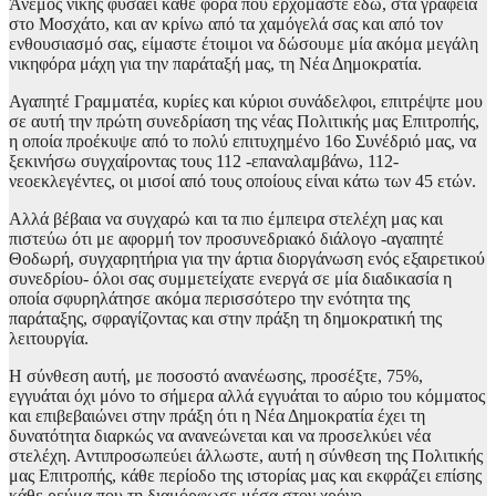
Άνεμος νίκης φυσάει κάθε φορά που ερχόμαστε εδώ, στα γραφεία
στο Μοσχάτο, και αν κρίνω από τα χαμόγελά σας και από τον
ενθουσιασμό σας, είμαστε έτοιμοι να δώσουμε μία ακόμα μεγάλη
νικηφόρα μάχη για την παράταξή μας, τη Νέα Δημοκρατία.
Αγαπητέ Γραμματέα, κυρίες και κύριοι συνάδελφοι, επιτρέψτε μου
σε αυτή την πρώτη συνεδρίαση της νέας Πολιτικής μας Επιτροπής,
η οποία προέκυψε από το πολύ επιτυχημένο 16ο Συνέδριό μας, να
ξεκινήσω συγχαίροντας τους 112 -επαναλαμβάνω, 112-
νεοεκλεγέντες, οι μισοί από τους οποίους είναι κάτω των 45 ετών.
Αλλά βέβαια να συγχαρώ και τα πιο έμπειρα στελέχη μας και
πιστεύω ότι με αφορμή τον προσυνεδριακό διάλογο -αγαπητέ
Θοδωρή, συγχαρητήρια για την άρτια διοργάνωση ενός εξαιρετικού
συνεδρίου- όλοι σας συμμετείχατε ενεργά σε μία διαδικασία η
οποία σφυρηλάτησε ακόμα περισσότερο την ενότητα της
παράταξης, σφραγίζοντας και στην πράξη τη δημοκρατική της
λειτουργία.
Η σύνθεση αυτή, με ποσοστό ανανέωσης, προσέξτε, 75%,
εγγυάται όχι μόνο το σήμερα αλλά εγγυάται το αύριο του κόμματος
και επιβεβαιώνει στην πράξη ότι η Νέα Δημοκρατία έχει τη
δυνατότητα διαρκώς να ανανεώνεται και να προσελκύει νέα
στελέχη. Αντιπροσωπεύει άλλωστε, αυτή η σύνθεση της Πολιτικής
μας Επιτροπής, κάθε περίοδο της ιστορίας μας και εκφράζει επίσης
κάθε ρεύμα που τη διαμόρφωσε μέσα στον χρόνο.