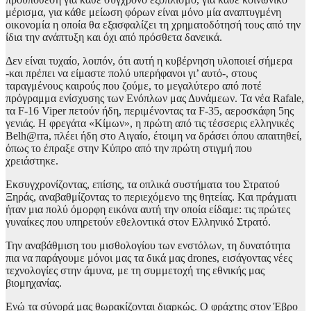
μέρισμα, για κάθε μείωση φόρων είναι μόνο μία αναπτυγμένη
οικονομία η οποία θα εξασφαλίζει τη χρηματοδότησή τους από την
ίδια την ανάπτυξη και όχι από πρόσθετα δανεικά.
Δεν είναι τυχαίο, λοιπόν, ότι αυτή η κυβέρνηση υλοποιεί σήμερα
-και πρέπει να είμαστε πολύ υπερήφανοι γι’ αυτό-, στους
ταραγμένους καιρούς που ζούμε, το μεγαλύτερο από ποτέ
πρόγραμμα ενίσχυσης των Ενόπλων μας Δυνάμεων. Τα νέα Rafale,
τα F-16 Viper πετούν ήδη, περιμένοντας τα F-35, αεροσκάφη 5ης
γενιάς. Η φρεγάτα «Κίμων», η πρώτη από τις τέσσερις ελληνικές
Belh@rra, πλέει ήδη στο Αιγαίο, έτοιμη να δράσει όπου απαιτηθεί,
όπως το έπραξε στην Κύπρο από την πρώτη στιγμή που
χρειάστηκε.
Εκσυγχρονίζοντας, επίσης, τα οπλικά συστήματα του Στρατού
Ξηράς, αναβαθμίζοντας το περιεχόμενο της θητείας. Και πράγματι
ήταν μια πολύ όμορφη εικόνα αυτή την οποία είδαμε: τις πρώτες
γυναίκες που υπηρετούν εθελοντικά στον Ελληνικό Στρατό.
Την αναβάθμιση του μισθολογίου των ενστόλων, τη δυνατότητα
πια να παράγουμε μόνοι μας τα δικά μας drones, εισάγοντας νέες
τεχνολογίες στην άμυνα, με τη συμμετοχή της εθνικής μας
βιομηχανίας.
Ενώ τα σύνορά μας θωρακίζονται διαρκώς. Ο φράχτης στον Έβρο