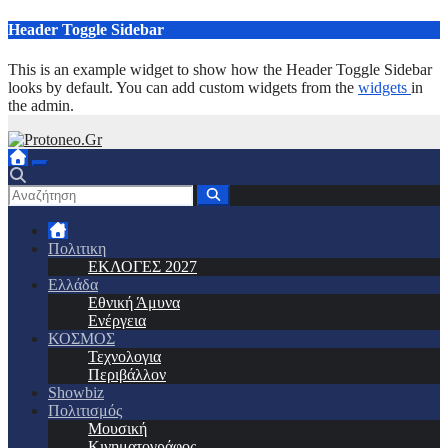
Μετάβαση
Header Toggle Sidebar
στο
περιεχόμενο
This is an example widget to show how the Header Toggle Sidebar
looks by default. You can add custom widgets from the
widgets
in
the admin.
Πολιτικη
ΕΚΛΟΓΕΣ 2027
Ελλάδα
Εθνική Άμυνα
Ενέργεια
ΚΟΣΜΟΣ
Τεχνολογια
Περιβάλλον
Showbiz
Πολιτισμός
Μουσική
Κινηματογράφος