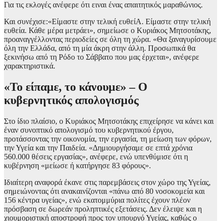
Για τις εκλογές ανέφερε ότι ειναι ένας απαιτητικός μαραθώνιος.
Και συνέχισε:«Είμαστε στην τελική ευθείΑ. Είμαστε στην τελική
ευθεία. Κάθε μέρα μετράει», σημείωσε ο Κυριάκος Μητσοτάκης,
προαναγγέλλοντας περιοδείες σε όλη τη χώρα. «Θα ξαναγυρίσουμε
όλη την Ελλάδα, από τη μία άκρη στην άλλη. Προσωπικά θα
ξεκινήσω από τη Ρόδο το Σάββατο που μας έρχεται», ανέφερε
χαρακτηριστικά.
«Το είπαμε, το κάνουμε» – Ο
κυβερνητικός απολογισμός
Στο ίδιο πλαίσιο, ο Κυριάκος Μητσοτάκης επιχείρησε να κάνει και
έναν συνοπτικό απολογισμό του κυβερνητικού έργου,
προτάσσοντας την οικονομία, την εργασία, τη μείωση των φόρων,
την Υγεία και την Παιδεία. «Δημιουργήσαμε σε επτά χρόνια
560.000 θέσεις εργασίας», ανέφερε, ενώ υπενθύμισε ότι η
κυβέρνηση «μείωσε ή κατήργησε 83 φόρους».
Ιδιαίτερη αναφορά έκανε στις παρεμβάσεις στον χώρο της Υγείας,
σημειώνοντας ότι ανακαινίζονται «πάνω από 80 νοσοκομεία και
156 κέντρα υγείας», ενώ εκατομμύρια πολίτες έχουν πλέον
πρόσβαση σε δωρεάν προληπτικές εξετάσεις. Δεν έλειψε και η
χιουμοριστική αποστροφή προς τον υπουργό Υγείας, καθώς ο