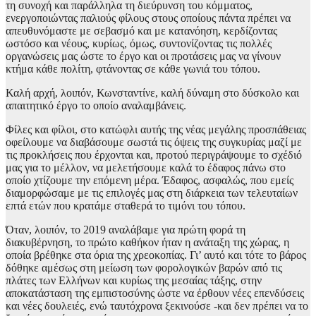
τη συνοχή και παράλληλα τη διεύρυνση του κόμματος,
ενεργοποιώντας παλιούς φίλους στους οποίους πάντα πρέπει να
απευθυνόμαστε με σεβασμό και με κατανόηση, κερδίζοντας
ωστόσο και νέους, κυρίως, όμως, συντονίζοντας τις πολλές
οργανώσεις μας ώστε το έργο και οι προτάσεις μας να γίνουν
κτήμα κάθε πολίτη, φτάνοντας σε κάθε γωνιά του τόπου.
Καλή αρχή, λοιπόν, Κωνσταντίνε, καλή δύναμη στο δύσκολο και
απαιτητικό έργο το οποίο αναλαμβάνεις.
Φίλες και φίλοι, στο κατώφλι αυτής της νέας μεγάλης προσπάθειας
οφείλουμε να διαβάσουμε σωστά τις όψεις της συγκυρίας μαζί με
τις προκλήσεις που έρχονται και, προτού περιγράψουμε το σχέδιό
μας για το μέλλον, να μελετήσουμε καλά το έδαφος πάνω στο
οποίο χτίζουμε την επόμενη μέρα. Έδαφος, ασφαλώς, που εμείς
διαμορφώσαμε με τις επιλογές μας στη διάρκεια των τελευταίων
επτά ετών που κρατάμε σταθερά το τιμόνι του τόπου.
Όταν, λοιπόν, το 2019 αναλάβαμε για πρώτη φορά τη
διακυβέρνηση, το πρώτο καθήκον ήταν η ανάταξη της χώρας, η
οποία βρέθηκε στα όρια της χρεοκοπίας. Γι’ αυτό και τότε το βάρος
δόθηκε αμέσως στη μείωση των φορολογικών βαρών από τις
πλάτες των Ελλήνων και κυρίως της μεσαίας τάξης, στην
αποκατάσταση της εμπιστοσύνης ώστε να έρθουν νέες επενδύσεις
και νέες δουλειές, ενώ ταυτόχρονα ξεκινούσε -και δεν πρέπει να το