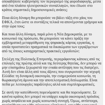
οποιαδήποτε κυβέρνηση: τον περιορισμό της φοροδιαφυγής, μέσα
από ένα πλαίσιο ηλεκτρονικών συναλλαγών, που έδωσε στο
κράτος σημαντικές δημοσιονομικές ανάσες;
Ποια άλλη δύναμη θα μπορούσε να βάλει τάξη στο χάος του
ΕΦΚΑ, έτσι ώστε οι συντάξεις τελικά να απονέμονται γρήγορα και
στην ώρα τους;
Και ποια άλλη δύναμη, παρά μόνο η Νέα Δημοκρατία, με το
κοινωνικό της πρόσωπο, θα μπορούσε να κάνει πράξη την
εμβληματική μεταρρύθμιση της ψηφιακής κάρτας εργασίας, η
οποία προστατεύει πραγματικά τα δικαιώματα των εργαζόμενων
από τις όποιες καταχρηστικές πρακτικές εργοδοτών;
Στελέχη της Πολιτικής Επιτροπής, περιγράφοντας κάποιες από τις
επιλογές της πρώτης αλλά και της δεύτερης θητείας, δεν μπορώ να
μην επισημάνω ξεχωριστά την ενιαία αντίληψη που τις διατρέχει.
Αυτή δεν είναι άλλη από τους άξονες που συγκροτούν την ισχυρή
Ελλάδα: τη δυναμική οικονομία, την ευημερούσα κοινωνία, τη
θωρακισμένη άμυνα και την αποτελεσματική διπλωματία. Είναι
πεδία με λειτουργίες παράλληλες αλλά και συμπληρωματικές.
Σε αυτή την κατεύθυνση πορευόμαστε και θα πορευόμαστε. Σε
κανένα κράτος δεν μπορεί να υπάρχει καμία οικονομική πρόοδος
χωρίς ασφάλεια και χωρίς κοινωνική συνοχή. Όμως, αντίστοιχα,
προϋπόθεση για κάθε σύγχρονο εξοπλισμό, για κάθε κοινωνικό