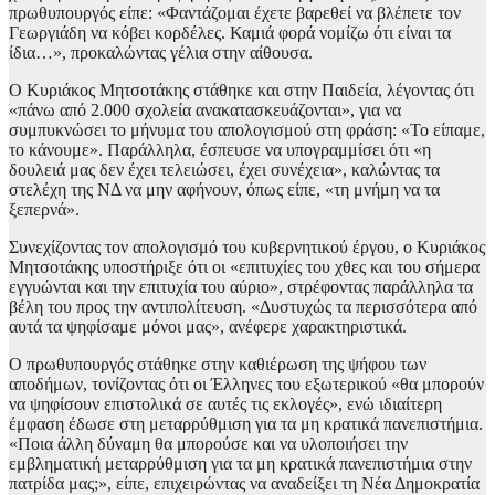
πρωθυπουργός είπε: «Φαντάζομαι έχετε βαρεθεί να βλέπετε τον
Γεωργιάδη να κόβει κορδέλες. Καμιά φορά νομίζω ότι είναι τα
ίδια…», προκαλώντας γέλια στην αίθουσα.
Ο Κυριάκος Μητσοτάκης στάθηκε και στην Παιδεία, λέγοντας ότι
«πάνω από 2.000 σχολεία ανακατασκευάζονται», για να
συμπυκνώσει το μήνυμα του απολογισμού στη φράση: «Το είπαμε,
το κάνουμε». Παράλληλα, έσπευσε να υπογραμμίσει ότι «η
δουλειά μας δεν έχει τελειώσει, έχει συνέχεια», καλώντας τα
στελέχη της ΝΔ να μην αφήνουν, όπως είπε, «τη μνήμη να τα
ξεπερνά».
Συνεχίζοντας τον απολογισμό του κυβερνητικού έργου, ο Κυριάκος
Μητσοτάκης υποστήριξε ότι οι «επιτυχίες του χθες και του σήμερα
εγγυώνται και την επιτυχία του αύριο», στρέφοντας παράλληλα τα
βέλη του προς την αντιπολίτευση. «Δυστυχώς τα περισσότερα από
αυτά τα ψηφίσαμε μόνοι μας», ανέφερε χαρακτηριστικά.
Ο πρωθυπουργός στάθηκε στην καθιέρωση της ψήφου των
αποδήμων, τονίζοντας ότι οι Έλληνες του εξωτερικού «θα μπορούν
να ψηφίσουν επιστολικά σε αυτές τις εκλογές», ενώ ιδιαίτερη
έμφαση έδωσε στη μεταρρύθμιση για τα μη κρατικά πανεπιστήμια.
«Ποια άλλη δύναμη θα μπορούσε και να υλοποιήσει την
εμβληματική μεταρρύθμιση για τα μη κρατικά πανεπιστήμια στην
πατρίδα μας;», είπε, επιχειρώντας να αναδείξει τη Νέα Δημοκρατία