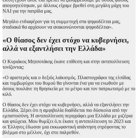
απογοητεύτηκαν, με άλλους είχαμε βρεθεί στη μεγάλη μάχη του
ΝΑΙ για την πατρίδα μας.
Μεγάλο ενδιαφέρον για τη συμμετοχή στα ψηφοδέλτια μας,
σταδιακά θα αρχίσουν να ανακοινώνονται ψηφοδέλτια».
«Ο θίασος δεν έχει στόχο να κυβερνήσει,
αλλά να εξαντλήσει την Ελλάδα»
Ο Κυριάκος Μητσοτάκης έκανε επίθεση και στην αντιπολίτευση
τονίζοντας:
«Ο αριστερός και ο δεξιός λαϊκισμός. Πλαστογράφοι της ελπίδας
και τυμβωρύχοι του θυμού θα γίνονται ένα για να ενωθούν με
όσους πουλάνε τη θρησκεία με το μέτρο και τον πατριωτισμό με το
κιλό.
Ο θίασος δεν έχει στόχο να κυβερνήσει, αλλά να εξαντλήσει την
Ελλάδα. Ξέρει ότι η αμφιβολία διαδίδεται πιο δύσκολα από την
εμπιστοσύνη. Η αντιπολίτευση περιγράφει μια Ελλάδα με μιζέρια
και φτώχεια. Μου θυμίζει ό,τι έκανε η αντιπολίτευση το 2023 και
οι Έλληνες έδωσαν μια εκκωφαντική απάντηση στρέφοντας το
βλέμμα στο μέλλον, όχι στο παλρεθόν.