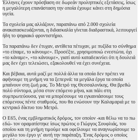
Έλληνες έχουν πρόσβαση σε δωρεάν προληπτικές εξετάσεις, ίσως
η μεγαλύτερη επανάσταση την οποία έχουμε κάνει στη δημόσια
υγεία.
Τα σχολεία μας αλλάζουν, παραπάνω από 2.000 σχολεία
ανακατασκευάζονται, η διδασκαλία γίνεται διαδραστικά, λειτουργεί
ήδη το ψηφιακό φροντιστήριο.
Τα παραπάνω δεν έτυχαν, αντίθετα πέτυχαν, με πυξίδα το σύνθημα
«το είπαμε, το κάνουμε». Προσέξτε, χρησιμοποιώ ενεστώτα, όχι
«το κάναμε», «το κάνουμε», γιατί αυτό καταδεικνύει ότι η δουλειά
μας δεν έχει τελειώσει, εξακολουθεί να έχει συνέχεια.
Και βέβαια, αυτά μαζί με πολλά άλλα τα οποία δεν πρέπει να
αφήνουμε τη μνήμη να τα ξεπερνά: τα μεγάλα έργα τα οποία
μπαίνουν στη ζωή μας. Το Μετρό της Θεσσαλονίκης. Θα βρεθώ
πολύ σύντομα, μέσα στον επόμενο μήνα, και πάλι στη
συμπρωτεύουσα, για να μπορέσουμε να εγκαινιάσουμε τους
επόμενους πέντε σταθμούς, που θα ενώσουν την Καλαμαριά με το
κεντρικό δίκτυο του Μετρό.
Ο Ε65, ένας εμβληματικός δρόμος, τον οποίον -και θέλω να το πω
εδώ- τον οραματίστηκε ίσως πρώτος ο Γιώργος Σουφλιάς, του
οποίου και τη μνήμη τιμούμε και οφείλουμε να αναγνωρίσουμε το
μεγάλο του έργο γι’ αυτή την παράταξη. Ένας δρόμος ο οποίος