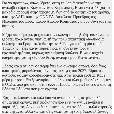
Για να προτείνω, όπως ξέρετε, αυτή τη βαριά σκυτάλη να την
αναλάβει τώρα ο Κωνσταντίνος Κυρανάκης. Είναι ένα στέλεχος με
μακρά διαδρομή στην παράταξη, ήδη από τα φοιτητικά του χρόνια,
από την ΔΑΠ, από την ΟΝΝΕΔ. Διετέλεσε Πρόεδρος της
Νεολαίας του Ευρωπαϊκού Λαϊκού Κόμματος για δύο συνεχόμενες
θητείες.
Mέχρι και σήμερα, μέχρι και την εκλογή του δηλαδή -αισθάνομαι,
ξέρετε, πολύ άνετα, γιατί αυτή την πολύ απαιτητική διαδικασία
εκλογής του Γραμματέα θα την αναλάβει για ακόμη μία φορά ο κ.
Τραγάκης-, έχει πάντα χαρακτήρα, τη συνέπειά του, την
εργατικότητά του, κυρίως την επίμονη δουλειά. Eίναι στοιχεία
απαραίτητα για τη νέα σου θέση, αγαπητέ μου Κωνσταντίνε.
Ξέρεις καλά ότι δεν σε περιμένει ένα σύντομο σπριντ, όσο ένας
απαιτητικός μαραθώνιος μέχρι τις εκλογές του 2027. Είμαστε,
ωστόσο, ας μην κοροϊδευόμαστε πια, στην τελική ευθεία. Κάθε
μέρα μετράει. Θα ξαναγυρίσουμε όλες και όλοι μαζί ολόκληρη την
Ελλάδα, από μία άκρη στην άλλη. Προσωπικά θα ξεκινήσω από τη
Ρόδο το Σάββατο που μας έρχεται.
Έρχεσαι, λοιπόν, και καλείσαι να ανταποκριθείς σε μία πολύ
σημαντική οργανωτική πρόκληση που έχει να αντιμετωπίσει η
παράταξή μας. Δεν σου ζητώ, συνεπώς, να ανεβάσεις απλά στροφές
στις μηχανές, αλλά να πατήσεις γκάζι για τη νίκη, διασφαλίζοντας