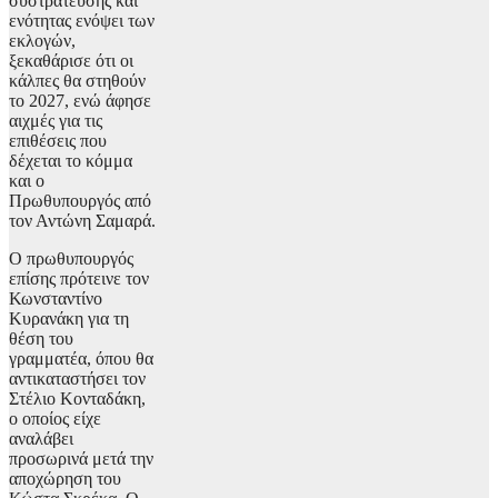
συστράτευσης και
ενότητας ενόψει των
εκλογών,
ξεκαθάρισε ότι οι
κάλπες θα στηθούν
το 2027, ενώ άφησε
αιχμές για τις
επιθέσεις που
δέχεται το κόμμα
και ο
Πρωθυπουργός από
τον Αντώνη Σαμαρά.
Ο πρωθυπουργός
επίσης πρότεινε τον
Κωνσταντίνο
Κυρανάκη για τη
θέση του
γραμματέα, όπου θα
αντικαταστήσει τον
Στέλιο Κονταδάκη,
ο οποίος είχε
αναλάβει
προσωρινά μετά την
αποχώρηση του