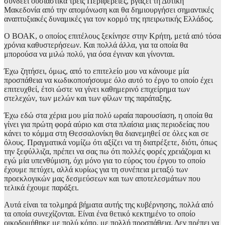
συνδέει ουσιαστικά τρεις Περιφέρειες, βγάζει τη Δυτική
Μακεδονία από την απομόνωση και θα δημιουργήσει σημαντικές
αναπτυξιακές δυναμικές για τον κορμό της ηπειρωτικής Ελλάδος.
Ο ΒΟΑΚ, ο οποίος επιτέλους ξεκίνησε στην Κρήτη, μετά από τόσα
χρόνια καθυστερήσεων. Και πολλά άλλα, για τα οποία θα
μπορούσα να μιλώ πολύ, για όσα έγιναν και γίνονται.
Έχω ζητήσει, όμως, από το επιτελείο μου να κάνουμε μία
προσπάθεια να κωδικοποιήσουμε όλο αυτό το έργο το οποίο έχει
επιτευχθεί, έτσι ώστε να γίνει καθημερινό επιχείρημα των
στελεχών, των μελών και των φίλων της παράταξης.
Έχω εδώ στα χέρια μου μία πολύ ωραία παρουσίαση, η οποία θα
γίνει για πρώτη φορά αύριο και στα πλαίσια μιας περιοδείας που
κάνει το κόμμα στη Θεσσαλονίκη θα διανεμηθεί σε όλες και σε
όλους. Πραγματικά νομίζω ότι αξίζει να τη διατρέξετε, διότι, όπως
την ξεφύλλιζα, πρέπει να σας πω ότι πολλές φορές χρειάζομαι κι
εγώ μία υπενθύμιση, όχι μόνο για το εύρος του έργου το οποίο
έχουμε πετύχει, αλλά κυρίως για τη συνέπεια μεταξύ των
προεκλογικών μας δεσμεύσεων και των αποτελεσμάτων που
τελικά έχουμε παράξει.
Αυτά είναι τα τολμηρά βήματα αυτής της κυβέρνησης, πολλά από
τα οποία συνεχίζονται. Είναι ένα θετικό κεκτημένο το οποίο
οικοδομήθηκε με πολύ κόπο, με πολλή προσπάθεια. Δεν πρέπει να