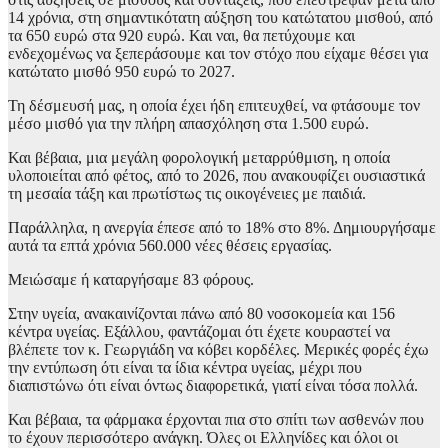
14 χρόνια, στη σημαντικότατη αύξηση του κατώτατου μισθού, από
τα 650 ευρώ στα 920 ευρώ. Και ναι, θα πετύχουμε και
ενδεχομένως να ξεπεράσουμε και τον στόχο που είχαμε θέσει για
κατώτατο μισθό 950 ευρώ το 2027.
Τη δέσμευσή μας, η οποία έχει ήδη επιτευχθεί, να φτάσουμε τον
μέσο μισθό για την πλήρη απασχόληση στα 1.500 ευρώ.
Και βέβαια, μια μεγάλη φορολογική μεταρρύθμιση, η οποία
υλοποιείται από φέτος, από το 2026, που ανακουφίζει ουσιαστικά
τη μεσαία τάξη και πρωτίστως τις οικογένειες με παιδιά.
Παράλληλα, η ανεργία έπεσε από το 18% στο 8%. Δημιουργήσαμε
αυτά τα επτά χρόνια 560.000 νέες θέσεις εργασίας.
Μειώσαμε ή καταργήσαμε 83 φόρους.
Στην υγεία, ανακαινίζονται πάνω από 80 νοσοκομεία και 156
κέντρα υγείας. Εξάλλου, φαντάζομαι ότι έχετε κουραστεί να
βλέπετε τον κ. Γεωργιάδη να κόβει κορδέλες. Μερικές φορές έχω
την εντύπωση ότι είναι τα ίδια κέντρα υγείας, μέχρι που
διαπιστώνω ότι είναι όντως διαφορετικά, γιατί είναι τόσα πολλά.
Και βέβαια, τα φάρμακα έρχονται πια στο σπίτι των ασθενών που
το έχουν περισσότερο ανάγκη. Όλες οι Ελληνίδες και όλοι οι