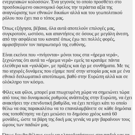
ενεργειακών κολοσσών. Ένα γεγονός το οποίο προσθέτει στο
προσδοκώμενο οικονομικό όφελος την τεράστια αξία της
αναγνώρισης των εθνικών δικαίων αλλά και του γεωπολιτικού
ρόλου που έχει πια ο τόπος μας.
Όπως εξήγησα, βέβαια, όλα αυτά αποτελούν επιλογές μας,
συγκροτούν, ωστόσο, και απαντήσεις σε όσους με μεγάλη άνεση,
από την ασφάλεια του καναπέ όπως έχω πει πολλές φορές,
αμφισβητούν τον πατριωτισμό της ευθύνης.
Είναι εκείνοι που «πνίγονται» μόνοι τους στα «ήρεμα νερά»,
ξεχνώντας ότι αυτά τα «ήρεμα νερά» εμείς τα κρατάμε πάντα
ελεύθερα και «γαλάζια», με πράξεις και όχι με συνθήματα. Με τις
πιο ισχυρές δυνάμεις που είχαμε ποτέ στην ιστορία μας και με ένα
εθνικό διπλωματικό αποτύπωμα, βαθύ στην Ευρώπη αλλά και σε
ολόκληρο τον κόσμο.
Φίλες και φίλοι, μπορεί μια πτωχευμένη χώρα να σημειώνει τώρα
από τους πιο δυναμικούς ρυθμούς ανάπτυξης στην Ευρώπη, να έχει
ανακτήσει την επενδυτική βαθμίδα, να έχει πετύχει κάτι το οποίο
θέλω να σας παρακαλέσω να το επαναλαμβάνετε σε κάθε δημόσια
σας τοποθέτηση: να έχει μειώσει το δημόσιο χρέος κατά 60
μονάδες, ώστε τα βάρη της δική μας γενιάς να μην βαραίνουν τους
ώμους των παιδιών μας.
Όπως δεν θα θέλαμε εμείς να κληροδοτήσουμε στα παιδιά μας τα