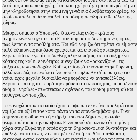
δικά μας προσωπικά χρέη, έτσι και η χώρα έχει μια υποχρέωση να
μην κληροδοτήσει στην επόμενη γενιά ένα δυσβάσταχτο χρέος, το
οποίο και τελικά θα αποτελεί μια μόνιμη απειλή στα θεμέλια της
χώρας.
Μπορεί σήμερα ο Υπουργός Οικονομίας ενός «κράτους
μνημονίων» να ηγείται του Eurogroup, αυτό δεν σημαίνει, όμως,
πως λείπουν τα προβλήματα. Και εδώ νομίζω ότι πρέπει να είμαστε
πολύ ειλικρινείς και όπου χρειάζεται και επαρκώς αυτοκριτικοί.
Ξέρετε όσο κι εγώ ότι ο διεθνής πληθωρισμός και το αυξημένο
κόστος της καθημερινότητας συνεχίζουν να «ροκανίζουν» τις
αυξήσεις των αποδοχών. Καθώς επίσης ότι παντού στην Ευρώπη,
αλλά και εδώ, τα ενοίκια είναι πολύ υψηλά. Αν σήμερα ζεις στο
νοίκι, έχεις μεγάλη δυσκολία να μπορέσεις να ανταπεξέλθεις.
Ξέρουμε επίσης ότι, παρά την πρόοδο στο κράτος μας, παραμένουν
ακόμα «νησίδες» πελατειακών σχέσεων, παλαιοκομματισμού και
παθογενειών του χθες.
Τα «αναχώματα» τα οποία έχουμε υψώσει δεν είναι αμελητέα και
νομίζω ότι αξίζει τον κόπο πάντα να τα επαναλαμβάνουμε. Είναι
σημαντική η αθροιστική στήριξη του εισοδήματος, η οποία
αναμετριέται με την ακρίβεια. Είναι πολύ σημαντικό ότι η μόνη
χώρα στην Ευρώπη η οποία είχε τη δημοσιονομική δυνατότητα και
επέλεξε να το κάνει, να επιστρέψει ένα ή και δύο μισθώματα,
ανακουφίζοντας εκατομμύρια ενοικιαστές. Και τώρα τον επόμενο