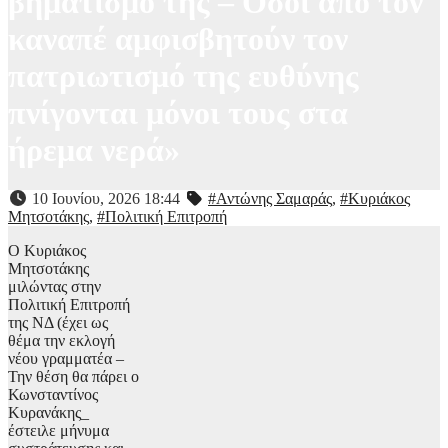
βηματισμό της – Όσοι από τον
καναπέ αμφισβητούν τον
πατριωτισμό της ευθύνης
πνίγονται μόνοι τους στα
ήρεμα νερά»
10 Ιουνίου, 2026 18:44
#Αντώνης Σαμαράς
,
#Κυριάκος
Μητσοτάκης
,
#Πολιτική Επιτροπή
Ο Κυριάκος
Μητσοτάκης
μιλώντας στην
Πολιτική Επιτροπή
της ΝΔ (έχει ως
θέμα την εκλογή
νέου γραμματέα –
Την θέση θα πάρει ο
Κωνσταντίνος
Κυρανάκης_
έστειλε μήνυμα