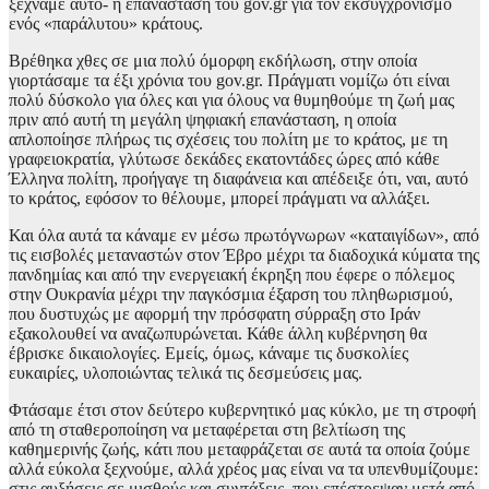
ξεχνάμε αυτό- η επανάσταση του gov.gr για τον εκσυγχρονισμό
ενός «παράλυτου» κράτους.
Βρέθηκα χθες σε μια πολύ όμορφη εκδήλωση, στην οποία
γιορτάσαμε τα έξι χρόνια του gov.gr. Πράγματι νομίζω ότι είναι
πολύ δύσκολο για όλες και για όλους να θυμηθούμε τη ζωή μας
πριν από αυτή τη μεγάλη ψηφιακή επανάσταση, η οποία
απλοποίησε πλήρως τις σχέσεις του πολίτη με το κράτος, με τη
γραφειοκρατία, γλύτωσε δεκάδες εκατοντάδες ώρες από κάθε
Έλληνα πολίτη, προήγαγε τη διαφάνεια και απέδειξε ότι, ναι, αυτό
το κράτος, εφόσον το θέλουμε, μπορεί πράγματι να αλλάξει.
Και όλα αυτά τα κάναμε εν μέσω πρωτόγνωρων «καταιγίδων», από
τις εισβολές μεταναστών στον Έβρο μέχρι τα διαδοχικά κύματα της
πανδημίας και από την ενεργειακή έκρηξη που έφερε ο πόλεμος
στην Ουκρανία μέχρι την παγκόσμια έξαρση του πληθωρισμού,
που δυστυχώς με αφορμή την πρόσφατη σύρραξη στο Ιράν
εξακολουθεί να αναζωπυρώνεται. Κάθε άλλη κυβέρνηση θα
έβρισκε δικαιολογίες. Εμείς, όμως, κάναμε τις δυσκολίες
ευκαιρίες, υλοποιώντας τελικά τις δεσμεύσεις μας.
Φτάσαμε έτσι στον δεύτερο κυβερνητικό μας κύκλο, με τη στροφή
από τη σταθεροποίηση να μεταφέρεται στη βελτίωση της
καθημερινής ζωής, κάτι που μεταφράζεται σε αυτά τα οποία ζούμε
αλλά εύκολα ξεχνούμε, αλλά χρέος μας είναι να τα υπενθυμίζουμε:
στις αυξήσεις σε μισθούς και συντάξεις, που επέστρεψαν μετά από