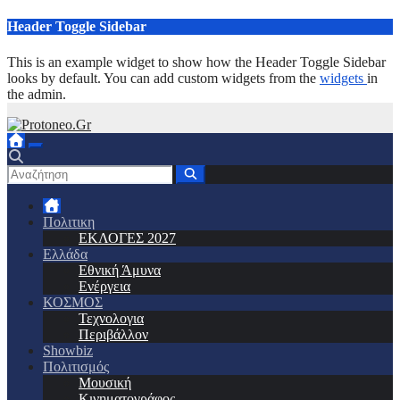
Μετάβαση
Header Toggle Sidebar
στο
περιεχόμενο
This is an example widget to show how the Header Toggle Sidebar
looks by default. You can add custom widgets from the
widgets
in
the admin.
Πολιτικη
ΕΚΛΟΓΕΣ 2027
Ελλάδα
Εθνική Άμυνα
Ενέργεια
ΚΟΣΜΟΣ
Τεχνολογια
Περιβάλλον
Showbiz
Πολιτισμός
Μουσική
Κινηματογράφος