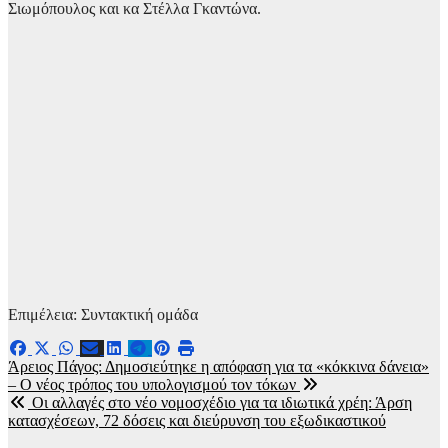
Σιωμόπουλος και κα Στέλλα Γκαντώνα.
Επιμέλεια: Συντακτική ομάδα
Πλοήγηση
Άρειος Πάγος: Δημοσιεύτηκε η απόφαση για τα «κόκκινα δάνεια»
– Ο νέος τρόπος του υπολογισμού τον τόκων
άρθρων
Οι αλλαγές στο νέο νομοσχέδιο για τα ιδιωτικά χρέη: Άρση
κατασχέσεων, 72 δόσεις και διεύρυνση του εξωδικαστικού