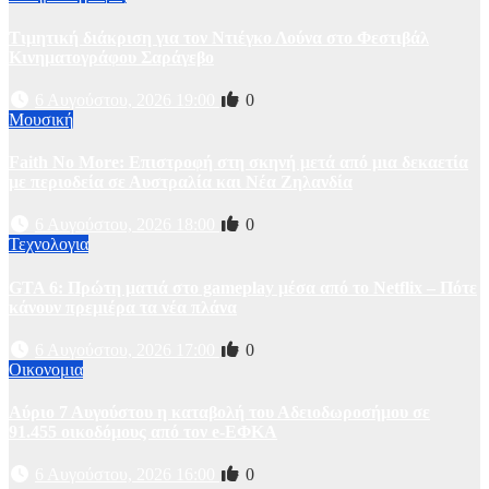
Τιμητική διάκριση για τον Ντιέγκο Λούνα στο Φεστιβάλ
Κινηματογράφου Σαράγεβο
6 Αυγούστου, 2026 19:00
0
Μουσική
Faith No More: Επιστροφή στη σκηνή μετά από μια δεκαετία
με περιοδεία σε Αυστραλία και Νέα Ζηλανδία
6 Αυγούστου, 2026 18:00
0
Τεχνολογια
GTA 6: Πρώτη ματιά στο gameplay μέσα από το Netflix – Πότε
κάνουν πρεμιέρα τα νέα πλάνα
6 Αυγούστου, 2026 17:00
0
Οικονομια
Αύριο 7 Αυγούστου η καταβολή του Αδειοδωροσήμου σε
91.455 οικοδόμους από τον e-ΕΦΚΑ
6 Αυγούστου, 2026 16:00
0