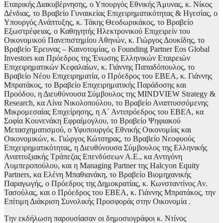
Εταιρικής Διακυβέρνησης, o Yπουργός Εθνικής Άμυνας, κ. Νίκος
Δένδιας, το Βραβείο Γυναικείας Επιχειρηματικότητας & Ηγεσίας, ο
Υπουργός Ανάπτυξης, κ. Τάκης Θεοδωρικάκος, το Βραβείο
Εξωστρέφειας, ο Καθηγητής Ηλεκτρονικού Επιχειρείν του
Οικονομικού Πανεπιστημίου Αθηνών, κ. Γιώργος Δουκίδης, το
Βραβείο Έρευνας – Καινοτομίας, ο Founding Partner Eos Global
Investors και Πρόεδρος της Ένωσης Ελληνικών Εταιρειών
Επιχειρηματικών Κεφαλαίων, κ. Γιάννης Παπαδόπουλος, το
Βραβείο Νέου Επιχειρηματία, ο Πρόεδρος του ΕΒΕΑ, κ. Γιάννης
Μπρατάκος, το Βραβείο Επιχειρηματικής Παράδοσης και
Προόδου, η Διευθύνουσα Σύμβουλος της MINDVIEW Strategy &
Research, κα Λίνα Νικολοπούλου, το Βραβείο Αναπτυσσόμενης
Μικρομεσαίας Επιχείρησης, η Α΄ Αντιπρόεδρος του ΕΒΕΑ, κα
Σοφία Κουνενάκη Εφραίμογλου, το Βραβείο Ψηφιακού
Μετασχηματισμού, ο Υφυπουργός Εθνικής Οικονομίας και
Οικονομικών, κ. Γιώργος Κώτσηρας, το Βραβείο Νεοφυούς
Επιχειρηματικότητας, η Διευθύνουσα Σύμβουλος της Ελληνικής
Αναπτυξιακής Τράπεζας Επενδύσεων Α.Ε., κα Αντιγόνη
Λυμπεροπούλου, και η Managing Partner της Halcyon Equity
Partners, κα Ελένη Μπαθιανάκη, το Βραβείο Βιομηχανικής
Παραγωγής, ο Πρόεδρος της Δημοκρατίας, κ. Κωνσταντίνος Αν.
Τασούλας, και ο Πρόεδρος του ΕΒΕΑ, κ. Γιάννης Μπρατάκος, την
Επίτιμη Διάκριση Συνολικής Προσφοράς στην Οικονομία .
Tην εκδήλωση παρουσίασαν οι δημοσιογράφοι κ. Ντίνος