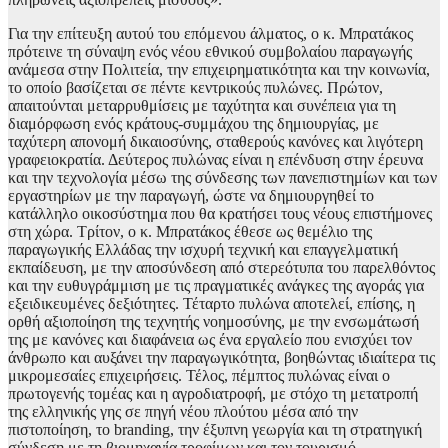
Για την επίτευξη αυτού του επόμενου άλματος, ο κ. Μπρατάκος
πρότεινε τη σύναψη ενός νέου εθνικού συμβολαίου παραγωγής
ανάμεσα στην Πολιτεία, την επιχειρηματικότητα και την κοινωνία,
το οποίο βασίζεται σε πέντε κεντρικούς πυλώνες. Πρώτον,
απαιτούνται μεταρρυθμίσεις με ταχύτητα και συνέπεια για τη
διαμόρφωση ενός κράτους-συμμάχου της δημιουργίας, με
ταχύτερη απονομή δικαιοσύνης, σταθερούς κανόνες και λιγότερη
γραφειοκρατία. Δεύτερος πυλώνας είναι η επένδυση στην έρευνα
και την τεχνολογία μέσω της σύνδεσης των πανεπιστημίων και των
εργαστηρίων με την παραγωγή, ώστε να δημιουργηθεί το
κατάλληλο οικοσύστημα που θα κρατήσει τους νέους επιστήμονες
στη χώρα. Τρίτον, ο κ. Μπρατάκος έθεσε ως θεμέλιο της
παραγωγικής Ελλάδας την ισχυρή τεχνική και επαγγελματική
εκπαίδευση, με την αποσύνδεση από στερεότυπα του παρελθόντος
και την ευθυγράμμιση με τις πραγματικές ανάγκες της αγοράς για
εξειδικευμένες δεξιότητες. Τέταρτο πυλώνα αποτελεί, επίσης, η
ορθή αξιοποίηση της τεχνητής νοημοσύνης, με την ενσωμάτωσή
της με κανόνες και διαφάνεια ως ένα εργαλείο που ενισχύει τον
άνθρωπο και αυξάνει την παραγωγικότητα, βοηθώντας ιδιαίτερα τις
μικρομεσαίες επιχειρήσεις. Τέλος, πέμπτος πυλώνας είναι ο
πρωτογενής τομέας και η αγροδιατροφή, με στόχο τη μετατροπή
της ελληνικής γης σε πηγή νέου πλούτου μέσα από την
πιστοποίηση, το branding, την έξυπνη γεωργία και τη στρατηγική
σύνδεση με τη βιομηχανία τροφίμων και τον τουρισμό.