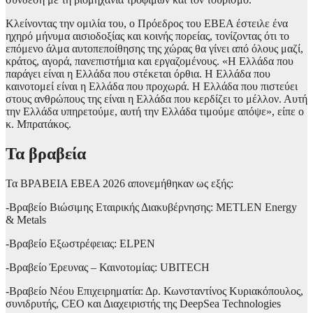
Κλείνοντας την ομιλία του, ο Πρόεδρος του ΕΒΕΑ έστειλε ένα
ηχηρό μήνυμα αισιοδοξίας και κοινής πορείας, τονίζοντας ότι το
επόμενο άλμα αυτοπεποίθησης της χώρας θα γίνει από όλους μαζί,
κράτος, αγορά, πανεπιστήμια και εργαζομένους. «Η Ελλάδα που
παράγει είναι η Ελλάδα που στέκεται όρθια. Η Ελλάδα που
καινοτομεί είναι η Ελλάδα που προχωρά. Η Ελλάδα που πιστεύει
στους ανθρώπους της είναι η Ελλάδα που κερδίζει το μέλλον. Αυτή
την Ελλάδα υπηρετούμε, αυτή την Ελλάδα τιμούμε απόψε», είπε ο
κ. Μπρατάκος.
Τα βραβεία
Τα ΒΡΑΒΕΙΑ ΕΒΕΑ 2026 απονεμήθηκαν ως εξής:
-Βραβείο Βιώσιμης Εταιρικής Διακυβέρνησης: METLEN Energy
& Metals
-Βραβείο Εξωστρέφειας: ELPEN
-Βραβείο Έρευνας – Καινοτομίας: UBITECH
-Βραβείο Νέου Επιχειρηματία: Δρ. Κωνσταντίνος Κυριακόπουλος,
συνιδρυτής, CEO και Διαχειριστής της DeepSea Technologies