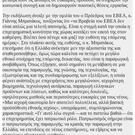
κοινωνική συνοχή και να δημιουργούν ποιοτικές θέσεις εργασίας
Την εκδήλωση άνοιξε με την ομιλία του ο Πρόεδρος του ΕΒΕΑ, κ.
Γιάννης Μπρατάκος, τονίζοντας ότι «τα Βραβεία του ΕΒΕΑ δεν
είναι απλώς μια τελετή απονομής. Είναι η στιγμή κατά την οποία η
επιχειρηματική κοινότητα της χώρας κοιτάζει τον εαυτό της στον
καθρέφτη. Βλέπει όσα πέτυχε και μαζί την ευθύνη της επόμενης
ημέρας». Στο πλαίσιο αυτής της ευθύνης, ο κ. Μπρατάκος
επεσήμανε ότι η Ελλάδα ανέκτησε μεν την αξιοπιστία της και
σταθεροποιήθηκε, όμως τώρα καλείται να πετύχει το μεγάλο
εθνικό στοίχημα της επόμενης δεκαετίας, που είναι η παραγωγική
αναβάθμιση. Όπως εξήγησε, αυτό σημαίνει τη μετάβαση σε μια
οικονομία της παραγωγής, της γνώσης, της τεχνολογίας, της
εξωστρέφειας και της συνδιαμόρφωσης των εξελίξεων, η οποία
φέρνει ανάπτυξη με επιχειρήσεις που μεγαλώνουν, ισχυρότερη
βιομηχανία, τεχνολογική αυτάρκεια, παραγωγή ελληνικών
προϊόντων και λύσεων, καθώς και καλύτερες δουλειές,
υψηλότερους μισθούς και περισσότερες ευκαιρίες για τους νέους.
«Μια ισχυρή οικονομία δεν αποτελεί πολυτέλεια, αλλά βασική
προϋπόθεση εθνικής ισχύος», υπογράμμισε, συμπληρώνοντας
χαρακτηριστικά: «Γι’ αυτό λέω συχνά —και το πιστεύω βαθιά— ότι
ο επιχειρηματίας έχει πατριωτικό ρόλο. Πατριωτισμός σήμερα είναι
ο πατριωτισμός της παραγωγής: να κρατάς την παραγωγή στην
Ελλάδα, να επενδύεις σε νέους επιστήμονες, να εξάγεις και να
πληρώνεις αξιοπρεπείς μισθούς».