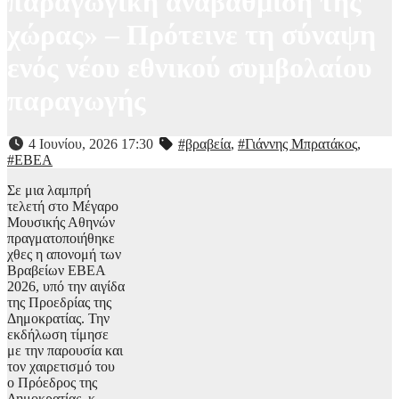
παραγωγική αναβάθμιση της
χώρας» – Πρότεινε τη σύναψη
ενός νέου εθνικού συμβολαίου
παραγωγής
4 Ιουνίου, 2026 17:30
#βραβεία
,
#Γιάννης Μπρατάκος
,
#ΕΒΕΑ
Σε μια λαμπρή
τελετή στο Μέγαρο
Μουσικής Αθηνών
πραγματοποιήθηκε
χθες η απονομή των
Βραβείων ΕΒΕΑ
2026, υπό την αιγίδα
της Προεδρίας της
Δημοκρατίας. Την
εκδήλωση τίμησε
με την παρουσία και
τον χαιρετισμό του
ο Πρόεδρος της
Δημοκρατίας, κ.