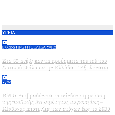
ΥΓΕΙΑ
Ελλάδα
ΠΡΩΤΗ ΣΕΛΙΔΑ
Υγεια
Στα 65 ανέβηκαν τα κρούσματα του ιού του
Δυτικού Νείλου στην Ελλάδα – Έξι θάνατοι
6 Αυγούστου, 2026 09:45
0
Υγεια
BMJ: Επιβραδύνεται επικίνδυνα η μείωση
της παιδικής θνησιμότητας παγκοσμίως –
Κίνδυνος αποτυχίας των στόχων έως το 2030
5 Αυγούστου, 2026 21:00
3