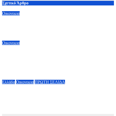
Σχετικό Άρθρο
Οικονομια
Αύριο 7 Αυγούστου η καταβολή του Αδειοδωροσήμου σε
91.455 οικοδόμους από τον e-ΕΦΚΑ
6 Αυγούστου, 2026 16:00
Οικονομια
ΥΠΕΘΟΟ: Υποβλήθηκε από τον Κυριάκο Πιερρακάκη το
αίτημα για ενεργοποίηση ρήτρας διαφυγής για ενεργειακή
ανθεκτικότητα – Νέες επενδύσεις 1 δισ. ως το 2028 για
ενέργεια
6 Αυγούστου, 2026 13:00
Ελλάδα
Οικονομια
ΠΡΩΤΗ ΣΕΛΙΔΑ
Μητσοτάκης για την πλατφόρμα MyAGRO: «Ανήκει στο
ελληνικό Δημόσιο» – Τότε θα ξεκινήσουν οι πληρωμές των
αγροτικών ενισχύσεων
6 Αυγούστου, 2026 11:42