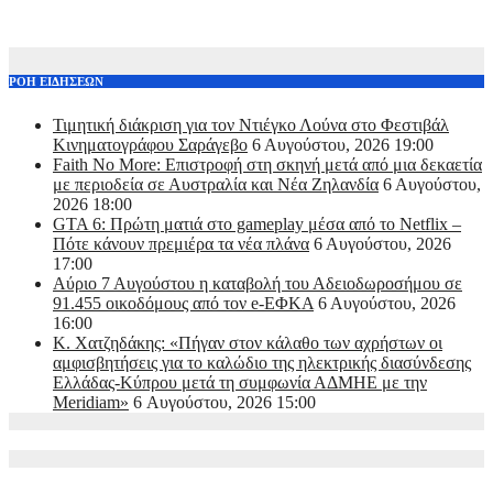
ΡΟΗ ΕΙΔΗΣΕΩΝ
Τιμητική διάκριση για τον Ντιέγκο Λούνα στο Φεστιβάλ
Κινηματογράφου Σαράγεβο
6 Αυγούστου, 2026 19:00
Faith No More: Επιστροφή στη σκηνή μετά από μια δεκαετία
με περιοδεία σε Αυστραλία και Νέα Ζηλανδία
6 Αυγούστου,
2026 18:00
GTA 6: Πρώτη ματιά στο gameplay μέσα από το Netflix –
Πότε κάνουν πρεμιέρα τα νέα πλάνα
6 Αυγούστου, 2026
17:00
Αύριο 7 Αυγούστου η καταβολή του Αδειοδωροσήμου σε
91.455 οικοδόμους από τον e-ΕΦΚΑ
6 Αυγούστου, 2026
16:00
Κ. Χατζηδάκης: «Πήγαν στον κάλαθο των αχρήστων οι
αμφισβητήσεις για το καλώδιο της ηλεκτρικής διασύνδεσης
Ελλάδας-Κύπρου μετά τη συμφωνία ΑΔΜΗΕ με την
Meridiam»
6 Αυγούστου, 2026 15:00