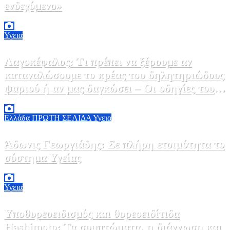
ενδεχόμενο»
2 Αυγούστου, 2026 14:37
2
Υγεια
Λαγοκέφαλος: Τι πρέπει να ξέρουμε αν
καταναλώσουμε το κρέας του δηλητηριώδους
ψαριού ή αν μας δαγκώσει – Οι οδηγίες του
ΕΟΔΥ
2 Αυγούστου, 2026 13:00
1
Ελλάδα
ΠΡΩΤΗ ΣΕΛΙΔΑ
Υγεια
Άδωνις Γεωργιάδης: Σε πλήρη ετοιμότητα το
σύστημα Υγείας
2 Αυγούστου, 2026 11:49
1
Υγεια
Υποθυρεοειδισμός και θυρεοειδίτιδα
Hashimoto: Τα συμπτώματα, η διάγνωση και