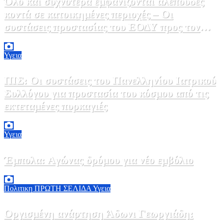
Όλο και συχνότερα εμφανίζονται αλεπούδες
κοντά σε κατοικημένες περιοχές – Οι
συστάσεις προστασίας του ΕΟΔΥ προς τον
κόσμο
9 Αυγούστου, 2026 11:00
0
Υγεια
ΠΙΣ: Οι συστάσεις του Πανελληνίου Ιατρικού
Συλλόγου για προστασία του κόσμου από τις
εκτεταμένες πυρκαγιές
8 Αυγούστου, 2026 18:00
0
Υγεια
Έμπολα: Αγώνας δρόμου για νέο εμβόλιο
7 Αυγούστου, 2026 23:00
0
Πολιτικη
ΠΡΩΤΗ ΣΕΛΙΔΑ
Υγεια
Οργισμένη ανάρτηση Άδωνι Γεωργιάδη: