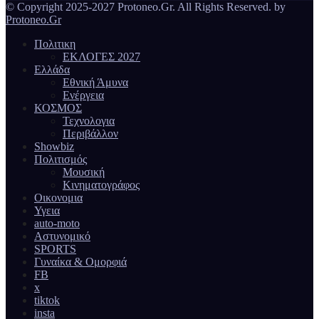
© Copyright 2025-2027 Protoneo.Gr. All Rights Reserved. by
Protoneo.Gr
Πολιτικη
ΕΚΛΟΓΕΣ 2027
Ελλάδα
Εθνική Άμυνα
Ενέργεια
ΚΟΣΜΟΣ
Τεχνολογια
Περιβάλλον
Showbiz
Πολιτισμός
Μουσική
Κινηματογράφος
Οικονομια
Υγεια
auto-moto
Αστυνομικό
SPORTS
Γυναίκα & Ομορφιά
FB
x
tiktok
insta