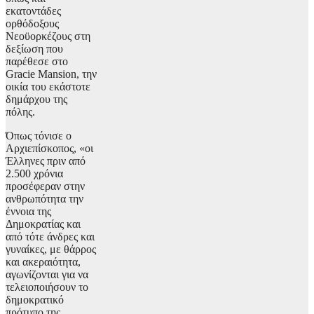
εκατοντάδες
ορθόδοξους
Νεοϋορκέζους στη
δεξίωση που
παρέθεσε στο
Gracie Mansion, την
οικία του εκάστοτε
δημάρχου της
πόλης.
Όπως τόνισε ο
Αρχιεπίσκοπος, «οι
Έλληνες πριν από
2.500 χρόνια
προσέφεραν στην
ανθρωπότητα την
έννοια της
Δημοκρατίας και
από τότε άνδρες και
γυναίκες, με θάρρος
και ακεραιότητα,
αγωνίζονται για να
τελειοποιήσουν το
δημοκρατικό
πρότυπο της