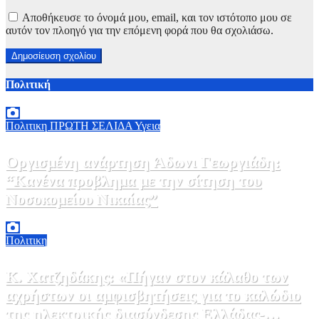
Αποθήκευσε το όνομά μου, email, και τον ιστότοπο μου σε
αυτόν τον πλοηγό για την επόμενη φορά που θα σχολιάσω.
Πολιτική
Πολιτικη
ΠΡΩΤΗ ΣΕΛΙΔΑ
Υγεια
Οργισμένη ανάρτηση Άδωνι Γεωργιάδη:
“Κανένα προβλημα με την σίτηση του
Νοσοκομείου Νικαίας”
7 Αυγούστου, 2026 11:30
0
Πολιτικη
Κ. Χατζηδάκης: «Πήγαν στον κάλαθο των
αχρήστων οι αμφισβητήσεις για το καλώδιο
της ηλεκτρικής διασύνδεσης Ελλάδας-