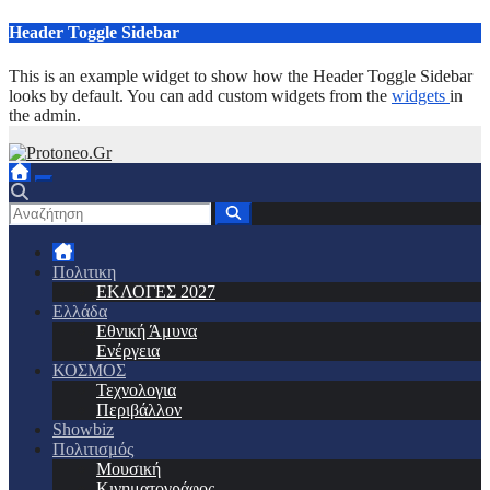
Μετάβαση
Header Toggle Sidebar
στο
περιεχόμενο
This is an example widget to show how the Header Toggle Sidebar
looks by default. You can add custom widgets from the
widgets
in
the admin.
Πολιτικη
ΕΚΛΟΓΕΣ 2027
Ελλάδα
Εθνική Άμυνα
Ενέργεια
ΚΟΣΜΟΣ
Τεχνολογια
Περιβάλλον
Showbiz
Πολιτισμός
Μουσική
Κινηματογράφος