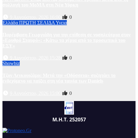
συλλογή του MoMA στη Νέα Υόρκη
9 Αυγούστου, 2026 16:00
0
Ελλάδα
ΠΡΩΤΗ ΣΕΛΙΔΑ
Υγεια
Παρέμβαση Γεωργιάδη για την επίθεση σε νοσηλεύτρια στον
«Ερυθρό Σταυρό»: «Κάτω τα χέρια από το προσωπικό του
ΕΣΥ»
9 Αυγούστου, 2026 15:28
0
Showbiz
Τζον Λεγκουιζάμο: Μετά την «Οδύσσεια» συζητάει το
ενδεχόμενο να παίξει στη νέα ταινία των Daniels
9 Αυγούστου, 2026 15:00
0
Μ.Η.Τ. 252057