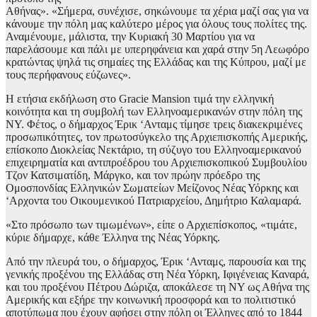
Αθήνας». «Σήμερα, συνέχισε, σηκώνουμε τα χέρια μαζί σας για να
κάνουμε την πόλη μας καλύτερο μέρος για όλους τους πολίτες της.
Αναμένουμε, μάλιστα, την Κυριακή 30 Μαρτίου για να
παρελάσουμε και πάλι με υπερηφάνεια και χαρά στην 5η Λεωφόρο
κρατώντας ψηλά τις σημαίες της Ελλάδας και της Κύπρου, μαζί με
τους περήφανους εύζωνες».
Η ετήσια εκδήλωση στο Gracie Mansion τιμά την ελληνική
κοινότητα και τη συμβολή των Ελληνοαμερικανών στην πόλη της
ΝΥ. Φέτος, ο δήμαρχος Έρικ ‘Ανταμς τίμησε τρεις διακεκριμένες
προσωπικότητες, τον πρωτοσύγκελο της Αρχιεπισκοπής Αμερικής,
επίσκοπο Διοκλείας Νεκτάριο, τη σύζυγο του Ελληνοαμερικανού
επιχειρηματία και αντιπροέδρου του Αρχιεπισκοπικού Συμβουλίου
Τζον Κατσιματίδη, Μάργκο, και τον πρώην πρόεδρο της
Ομοσπονδίας Ελληνικών Σωματείων Μείζονος Νέας Υόρκης και
‘Αρχοντα του Οικουμενικού Πατριαρχείου, Δημήτριο Καλαμαρά.
«Στο πρόσωπο των τιμωμένων», είπε ο Αρχιεπίσκοπος, «τιμάτε,
κύριε δήμαρχε, κάθε Έλληνα της Νέας Υόρκης.
Από την πλευρά του, ο δήμαρχος, Έρικ ‘Ανταμς, παρουσία και της
γενικής προξένου της Ελλάδας στη Νέα Υόρκη, Ιφιγένειας Καναρά,
και του προξένου Πέτρου Δώριζα, αποκάλεσε τη ΝΥ ως Αθήνα της
Αμερικής και εξήρε την κοινωνική προσφορά και το πολιτιστικό
αποτύπωμα που έχουν αφήσει στην πόλη οι Έλληνες από το 1844