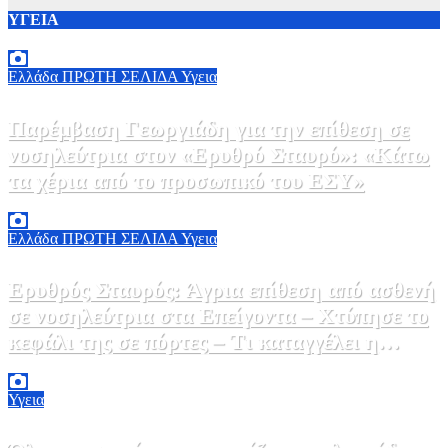
ΥΓΕΙΑ
Ελλάδα
ΠΡΩΤΗ ΣΕΛΙΔΑ
Υγεια
Παρέμβαση Γεωργιάδη για την επίθεση σε
νοσηλεύτρια στον «Ερυθρό Σταυρό»: «Κάτω
τα χέρια από το προσωπικό του ΕΣΥ»
9 Αυγούστου, 2026 15:28
0
Ελλάδα
ΠΡΩΤΗ ΣΕΛΙΔΑ
Υγεια
Ερυθρός Σταυρός: Άγρια επίθεση από ασθενή
σε νοσηλεύτρια στα Επείγοντα – Χτύπησε το
κεφάλι της σε πόρτες – Τι καταγγέλει η
ΠΟΕΔΗΝ
9 Αυγούστου, 2026 11:15
0
Υγεια