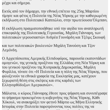
μέχρι και σήμερα.
Εκτός από τον δήμαρχο, την εθνική επέτειο της 25ης Μαρτίου
τίμησε και φέτος η Πολιτεία της Νέας Υόρκης με την καθιερωμένη
εκδήλωση στο Πολιτειακό Καπιτώλιο, στην πρωτεύουσα Όλμπανι.
Η εκδήλωση πραγματοποιήθηκε υπό την αιγίδα του αναπληρωτή
επικεφαλής της Πολιτειακής Γερουσίας, Μιχάλη Γιάνναρη, των
πολιτειακών γερουσιαστών Ανδρέα Γουνάρδη και Τζέιμς Σκουφή
και των πολιτειακών βουλευτών Μιχάλη Τανούση και Τζον
Λεμόνδη.
Ο Αρχιεπίσκοπος Αμερικής Ελπιδοφόρος, παρουσία εκατοντάδων
ομογενών, της γενικής προξένου της Ελλάδας στη Νέα Υόρκη και
του γενικού προξένου της Κυπριακής Δημοκρατίας, Μιχάλη
Φυρίλλα, τόνισε ότι «Η Πολιτεία και η πόλη της Νέας Υόρκης, που
φιλοξενούν τα εθνικά γραφεία της Εκκλησίας μας, κατέχουν
ξεχωριστή θέση στις σκέψεις και στις καρδιές των
Ελληνορθόδοξων Αμερικανών».
Μάλιστα, ο κύριος Γιάνναρης έθεσε προς ψήφιση και συνυπέγραψε
το ψήφισμα προκειμένου η κυβερνήτις της Νέας Υόρκης, Κάθι
Χόκουλ, να ανακηρύξει τον φετινό Μάρτιο ως Μήνα Ελληνικής
Ιστορίας στην Πολιτεία παροτρύνοντας τους πολίτες της να