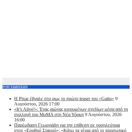
ΡΟΗ ΕΙΔΗΣΕΩΝ
Η Pixar έβγαλε στο φως το πρώτο teaser του «Gatto»
9
Αυγούστου, 2026 17:00
«It’s Alive!»: Ένας αιώνας κινουμένων σχεδίων μέσα από τη
συλλογή του MoMA στη Νέα Υόρκη
9 Αυγούστου, 2026
16:00
Παρέμβαση Γεωργιάδη για την επίθεση σε νοσηλεύτρια
στον «Ερυθρό Σταυρό»: «Κάτω τα χέρια από το προσωπικό