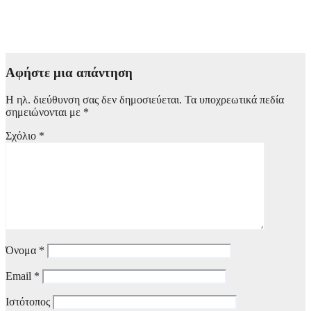
Κίνα: Διακινήθηκαν Πάνω από 100 δισ. πακέτα έως τον Ιούνιο
– Επιταχύνεται η ανάπτυξη των ταχυμεταφορών
8 Αυγούστου, 2026 17:00
Αφήστε μια απάντηση
Η ηλ. διεύθυνση σας δεν δημοσιεύεται.
Τα υποχρεωτικά πεδία
σημειώνονται με
*
Σχόλιο
*
Όνομα
*
Email
*
Ιστότοπος