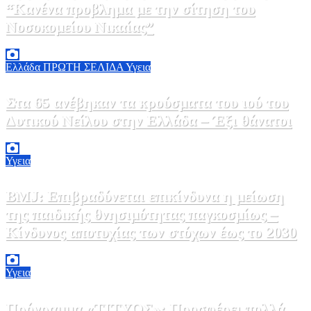
“Κανένα προβλημα με την σίτηση του
Νοσοκομείου Νικαίας”
7 Αυγούστου, 2026 11:30
0
Ελλάδα
ΠΡΩΤΗ ΣΕΛΙΔΑ
Υγεια
Στα 65 ανέβηκαν τα κρούσματα του ιού του
Δυτικού Νείλου στην Ελλάδα – Έξι θάνατοι
6 Αυγούστου, 2026 09:45
0
Υγεια
BMJ: Επιβραδύνεται επικίνδυνα η μείωση
της παιδικής θνησιμότητας παγκοσμίως –
Κίνδυνος αποτυχίας των στόχων έως το 2030
5 Αυγούστου, 2026 21:00
3
Υγεια
Πρόγραμμα «ΤΙΤΥΟΣ»: Προσφέρει πολλά