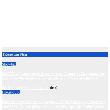
Τελευταία Νέα
Showbiz
Οι BTS γύρισαν την πλάτη τους στα Grammy: Το γκρουπ της
K-pop δεν θα υποβάλει υποψηφιότητα στα φετινά βραβεία
8 Αυγούστου, 2026 22:00
0
Πολιτισμός
Πρωτότυπη έκθεση του ζωγράφου Τζακ Κούλτερ με έργα που
εμπνεύστηκε από μουσική των Beatles, της Έιμι Γουάινχαουζ