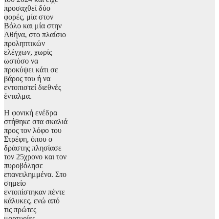
προσαχθεί δύο
φορές, μία στον
Βόλο και μία στην
Αθήνα, στο πλαίσιο
προληπτικών
ελέγχων, χωρίς
ωστόσο να
προκύψει κάτι σε
βάρος του ή να
εντοπιστεί διεθνές
ένταλμα.
Η φονική ενέδρα
στήθηκε στα σκαλιά
προς τον λόφο του
Στρέφη, όπου ο
δράστης πλησίασε
τον 25χρονο και τον
πυροβόλησε
επανειλημμένα. Στο
σημείο
εντοπίστηκαν πέντε
κάλυκες, ενώ από
τις πρώτες
μαρτυρίες