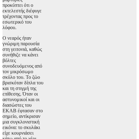
προκύπτει ότι ο
εκτελεστής διέφυγε
τρέχοντας προς το
εσωτερικό του
λόφου.
Ο νεαρός ήταν
γνώριμη παρουσία
στη γειτονιά, καθώς
συνήθιζε να κάνει
βόλτες
συνοδευόμενος από
τον μικρόσωμο
σκύλο του. Το ζώο
βρισκόταν δίπλα του
και τη στιγμή της
επίθεσης. Όταν οι
αστυνομικοί και οι
διασώστες του
ΕΚΑΒ έφτασαν στο
σημείο, αντίκρισαν
μια συγκλονιστική
εικόνα: το σκυλάκι
είχε κουρνιάσει
κάτω από το χέρι