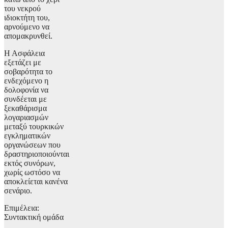
του νεκρού
ιδιοκτήτη του,
αρνούμενο να
απομακρυνθεί.
Η Ασφάλεια
εξετάζει με
σοβαρότητα το
ενδεχόμενο η
δολοφονία να
συνδέεται με
ξεκαθάρισμα
λογαριασμών
μεταξύ τουρκικών
εγκληματικών
οργανώσεων που
δραστηριοποιούνται
εκτός συνόρων,
χωρίς ωστόσο να
αποκλείεται κανένα
σενάριο.
Επιμέλεια:
Συντακτική ομάδα