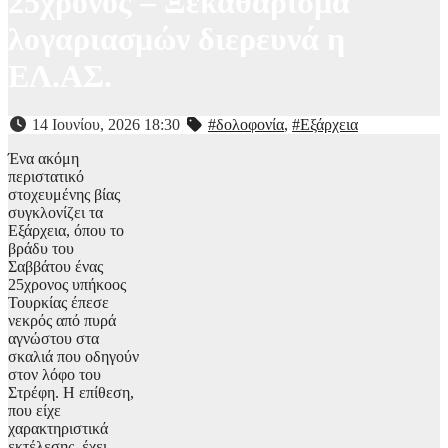
25χρονος – Ξεκαθάρισμα
λογαριασμών διερευνά η
ΕΛ.ΑΣ.
14 Ιουνίου, 2026 18:30
#δολοφονία
,
#Εξάρχεια
Ένα ακόμη
περιστατικό
στοχευμένης βίας
συγκλονίζει τα
Εξάρχεια, όπου το
βράδυ του
Σαββάτου ένας
25χρονος υπήκοος
Τουρκίας έπεσε
νεκρός από πυρά
αγνώστου στα
σκαλιά που οδηγούν
στον λόφο του
Στρέφη. Η επίθεση,
που είχε
χαρακτηριστικά
εκτέλεσης, έχει