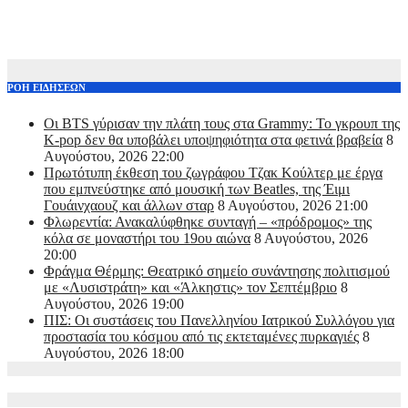
ΡΟΗ ΕΙΔΗΣΕΩΝ
Οι BTS γύρισαν την πλάτη τους στα Grammy: Το γκρουπ της
K-pop δεν θα υποβάλει υποψηφιότητα στα φετινά βραβεία
8
Αυγούστου, 2026 22:00
Πρωτότυπη έκθεση του ζωγράφου Τζακ Κούλτερ με έργα
που εμπνεύστηκε από μουσική των Beatles, της Έιμι
Γουάινχαουζ και άλλων σταρ
8 Αυγούστου, 2026 21:00
Φλωρεντία: Ανακαλύφθηκε συνταγή – «πρόδρομος» της
κόλα σε μοναστήρι του 19ου αιώνα
8 Αυγούστου, 2026
20:00
Φράγμα Θέρμης: Θεατρικό σημείο συνάντησης πολιτισμού
με «Λυσιστράτη» και «Άλκηστις» τον Σεπτέμβριο
8
Αυγούστου, 2026 19:00
ΠΙΣ: Οι συστάσεις του Πανελληνίου Ιατρικού Συλλόγου για
προστασία του κόσμου από τις εκτεταμένες πυρκαγιές
8
Αυγούστου, 2026 18:00