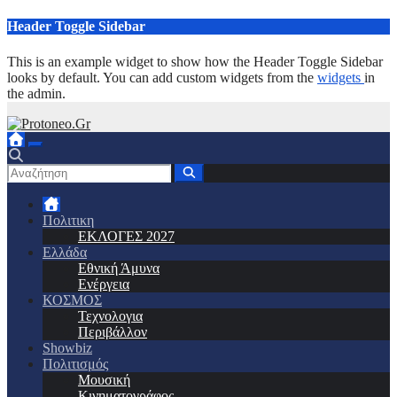
Μετάβαση
Header Toggle Sidebar
στο
περιεχόμενο
This is an example widget to show how the Header Toggle Sidebar
looks by default. You can add custom widgets from the
widgets
in
the admin.
Πολιτικη
ΕΚΛΟΓΕΣ 2027
Ελλάδα
Εθνική Άμυνα
Ενέργεια
ΚΟΣΜΟΣ
Τεχνολογια
Περιβάλλον
Showbiz
Πολιτισμός
Μουσική
Κινηματογράφος