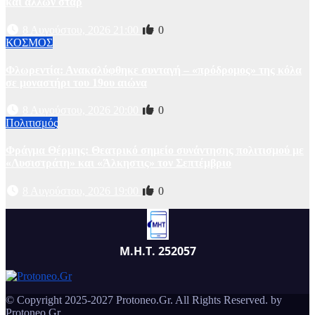
και άλλων σταρ
8 Αυγούστου, 2026 21:00
0
ΚΟΣΜΟΣ
Φλωρεντία: Ανακαλύφθηκε συνταγή – «πρόδρομος» της κόλα
σε μοναστήρι του 19ου αιώνα
8 Αυγούστου, 2026 20:00
0
Πολιτισμός
Φράγμα Θέρμης: Θεατρικό σημείο συνάντησης πολιτισμού με
«Λυσιστράτη» και «Άλκηστις» τον Σεπτέμβριο
8 Αυγούστου, 2026 19:00
0
Μ.Η.Τ. 252057
© Copyright 2025-2027 Protoneo.Gr. All Rights Reserved. by
Protoneo.Gr