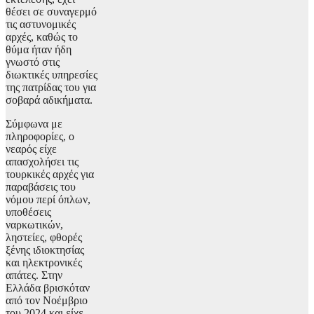
θέσει σε συναγερμό
τις αστυνομικές
αρχές, καθώς το
θύμα ήταν ήδη
γνωστό στις
διωκτικές υπηρεσίες
της πατρίδας του για
σοβαρά αδικήματα.
Σύμφωνα με
πληροφορίες, ο
νεαρός είχε
απασχολήσει τις
τουρκικές αρχές για
παραβάσεις του
νόμου περί όπλων,
υποθέσεις
ναρκωτικών,
ληστείες, φθορές
ξένης ιδιοκτησίας
και ηλεκτρονικές
απάτες. Στην
Ελλάδα βρισκόταν
από τον Νοέμβριο
του 2024 και είχε