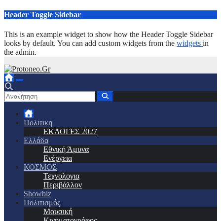
Μετάβαση
Header Toggle Sidebar
στο
περιεχόμενο
This is an example widget to show how the Header Toggle Sidebar
looks by default. You can add custom widgets from the
widgets
in
the admin.
Πολιτικη
ΕΚΛΟΓΕΣ 2027
Ελλάδα
Εθνική Άμυνα
Ενέργεια
ΚΟΣΜΟΣ
Τεχνολογια
Περιβάλλον
Showbiz
Πολιτισμός
Μουσική
Κινηματογράφος