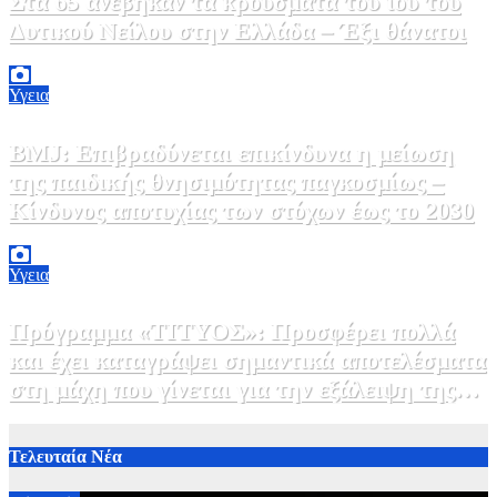
Στα 65 ανέβηκαν τα κρούσματα του ιού του
Δυτικού Νείλου στην Ελλάδα – Έξι θάνατοι
6 Αυγούστου, 2026 09:45
0
Υγεια
BMJ: Επιβραδύνεται επικίνδυνα η μείωση
της παιδικής θνησιμότητας παγκοσμίως –
Κίνδυνος αποτυχίας των στόχων έως το 2030
5 Αυγούστου, 2026 21:00
3
Υγεια
Πρόγραμμα «ΤΙΤΥΟΣ»: Προσφέρει πολλά
και έχει καταγράψει σημαντικά αποτελέσματα
στη μάχη που γίνεται για την εξάλειψη της
ηπατίτιδας C
3 Αυγούστου, 2026 12:00
1
Τελευταία Νέα