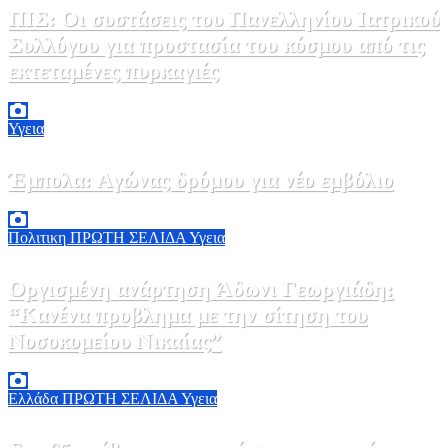
ΠΙΣ: Οι συστάσεις του Πανελληνίου Ιατρικού
Συλλόγου για προστασία του κόσμου από τις
εκτεταμένες πυρκαγιές
8 Αυγούστου, 2026 18:00
0
Υγεια
Έμπολα: Αγώνας δρόμου για νέο εμβόλιο
7 Αυγούστου, 2026 23:00
0
Πολιτικη
ΠΡΩΤΗ ΣΕΛΙΔΑ
Υγεια
Οργισμένη ανάρτηση Άδωνι Γεωργιάδη:
“Κανένα προβλημα με την σίτηση του
Νοσοκομείου Νικαίας”
7 Αυγούστου, 2026 11:30
0
Ελλάδα
ΠΡΩΤΗ ΣΕΛΙΔΑ
Υγεια