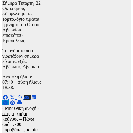
Σήμερα Τετάρτη, 22
Οκτωβρίου,
σύμφωνα με το
εορτολόγιο
τιμάται
η μνήμη του Οσίου
Αβερκίου
επισκόπου
Ιεραπόλεως.
Τα ονόματα που
γιορτάζουν σήμερα
είναι τα εξής:
Αβέρκιος, Αβερκία.
Ανατολή ήλιου:
07:40 – Δύση ήλιου:
18:38.
Πλοήγηση
«Μηδενική ανοχή»
στη μη χρήση
άρθρων
κράνους – Πάνω
από 1.700
παραβάσεις σε μία