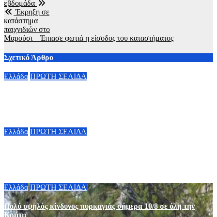
εβδομάδα
Έκρηξη σε
κατάστημα
παιχνιδιών στο
Μαρούσι – Έπιασε φωτιά η είσοδος του καταστήματος
Σχετικό Άρθρο
Ελλάδα
ΠΡΩΤΗ ΣΕΛΙΔΑ
Συγκινεί η Αφροδίτη Νέστορα για τη μητέρα της Βάγια:
«Συγγνώμη που δεν κατάφερα να σε προστατεύσω»
10 Αυγούστου, 2026 12:22
Ελλάδα
ΠΡΩΤΗ ΣΕΛΙΔΑ
Ποιο είναι το θερινό ωράριο λειτουργίας στα Μέσα Μαζικής
Μεταφοράς τον Αύγουστο
10 Αυγούστου, 2026 11:00
Ελλάδα
ΠΡΩΤΗ ΣΕΛΙΔΑ
Πολύ υψηλός κίνδυνος πυρκαγιάς σήμερα 10/8 σε όλη την
Κρήτη