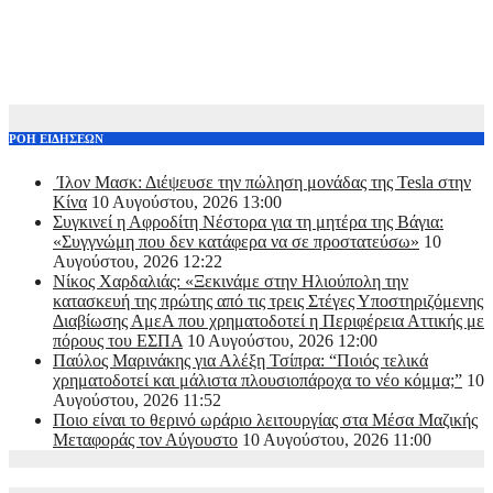
ΡΟΗ ΕΙΔΗΣΕΩΝ
Ίλον Μασκ: Διέψευσε την πώληση μονάδας της Tesla στην
Κίνα
10 Αυγούστου, 2026 13:00
Συγκινεί η Αφροδίτη Νέστορα για τη μητέρα της Βάγια:
«Συγγνώμη που δεν κατάφερα να σε προστατεύσω»
10
Αυγούστου, 2026 12:22
Νίκος Χαρδαλιάς: «Ξεκινάμε στην Ηλιούπολη την
κατασκευή της πρώτης από τις τρεις Στέγες Υποστηριζόμενης
Διαβίωσης ΑμεΑ που χρηματοδοτεί η Περιφέρεια Αττικής με
πόρους του ΕΣΠΑ
10 Αυγούστου, 2026 12:00
Παύλος Μαρινάκης για Αλέξη Τσίπρα: “Ποιός τελικά
χρηματοδοτεί και μάλιστα πλουσιοπάροχα το νέο κόμμα;”
10
Αυγούστου, 2026 11:52
Ποιο είναι το θερινό ωράριο λειτουργίας στα Μέσα Μαζικής
Μεταφοράς τον Αύγουστο
10 Αυγούστου, 2026 11:00