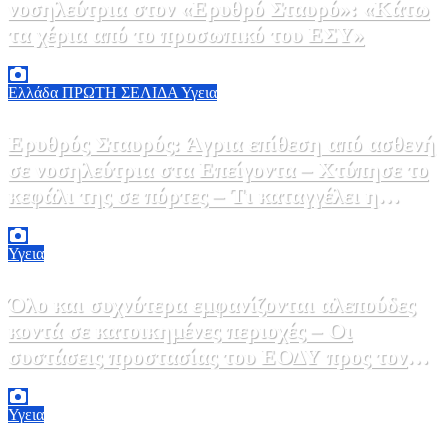
νοσηλεύτρια στον «Ερυθρό Σταυρό»: «Κάτω
τα χέρια από το προσωπικό του ΕΣΥ»
9 Αυγούστου, 2026 15:28
0
Ελλάδα
ΠΡΩΤΗ ΣΕΛΙΔΑ
Υγεια
Ερυθρός Σταυρός: Άγρια επίθεση από ασθενή
σε νοσηλεύτρια στα Επείγοντα – Χτύπησε το
κεφάλι της σε πόρτες – Τι καταγγέλει η
ΠΟΕΔΗΝ
9 Αυγούστου, 2026 11:15
0
Υγεια
Όλο και συχνότερα εμφανίζονται αλεπούδες
κοντά σε κατοικημένες περιοχές – Οι
συστάσεις προστασίας του ΕΟΔΥ προς τον
κόσμο
9 Αυγούστου, 2026 11:00
0
Υγεια