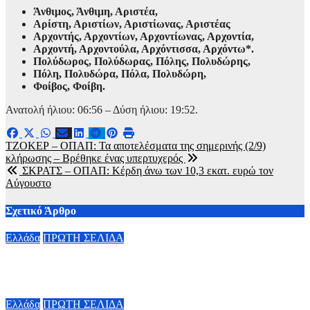
Άνθιμος, Άνθιμη, Αριστέα,
Αρίστη, Αριστίων, Αριστίωνας, Αριστέας
Αρχοντής, Αρχοντίων, Αρχοντίωνας, Αρχοντία,
Αρχοντή, Αρχοντούλα, Αρχόντισσα, Αρχόντω*.
Πολύδωρος, Πολύδωρας, Πόλης, Πολυδώρης,
Πόλη, Πολυδώρα, Πόλα, Πολυδώρη,
Φοίβος, Φοίβη.
Ανατολή ήλιου: 06:56 – Δύση ήλιου: 19:52.
Πλοήγηση
ΤΖΟΚΕΡ – ΟΠΑΠ: Τα αποτελέσματα της σημερινής (2/9)
κλήρωσης – Βρέθηκε ένας υπερτυχερός
άρθρων
ΣΚΡΑΤΣ – ΟΠΑΠ: Kέρδη άνω των 10,3 εκατ. ευρώ τον
Αύγουστο
Σχετικό Άρθρο
Ελλάδα
ΠΡΩΤΗ ΣΕΛΙΔΑ
Τροχαίο στις Σέρρες: Τι λέει ο οδηγός του φορτηγού
7 Αυγούστου, 2026 17:00
Ελλάδα
ΠΡΩΤΗ ΣΕΛΙΔΑ