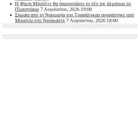
Η Φίμπι Μπρίτζες θα παρουσιάσει το νέο της άλμπουμ σε
Πλανητάριο
7 Αυγούστου, 2026 19:00
Σημαία από τη Ναυμαχία του Τραφάλγκαρ αγοράστηκε από
Μουσείο στο Νιούκαστλ
7 Αυγούστου, 2026 18:00