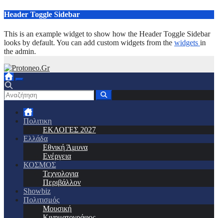
Μετάβαση
Header Toggle Sidebar
στο
περιεχόμενο
This is an example widget to show how the Header Toggle Sidebar
looks by default. You can add custom widgets from the
widgets
in
the admin.
Πολιτικη
ΕΚΛΟΓΕΣ 2027
Ελλάδα
Εθνική Άμυνα
Ενέργεια
ΚΟΣΜΟΣ
Τεχνολογια
Περιβάλλον
Showbiz
Πολιτισμός
Μουσική
Κινηματογράφος