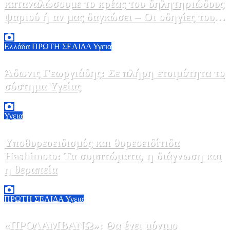
καταναλώσουμε το κρέας του δηλητηριώδους
ψαριού ή αν μας δαγκώσει – Οι οδηγίες του
ΕΟΔΥ
2 Αυγούστου, 2026 13:00
1
Ελλάδα
ΠΡΩΤΗ ΣΕΛΙΔΑ
Υγεια
Άδωνις Γεωργιάδης: Σε πλήρη ετοιμότητα το
σύστημα Υγείας
2 Αυγούστου, 2026 11:49
1
Υγεια
Υποθυρεοειδισμός και θυρεοειδίτιδα
Hashimoto: Τα συμπτώματα, η διάγνωση και
η θεραπεία
2 Αυγούστου, 2026 11:00
1
ΠΡΩΤΗ ΣΕΛΙΔΑ
Υγεια
«ΠΡΟΛΑΜΒΑΝΩ»: Θα έχει μόνιμο