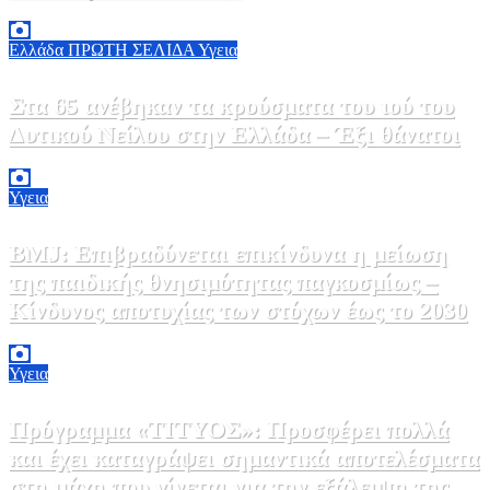
7 Αυγούστου, 2026 11:30
0
Ελλάδα
ΠΡΩΤΗ ΣΕΛΙΔΑ
Υγεια
Στα 65 ανέβηκαν τα κρούσματα του ιού του
Δυτικού Νείλου στην Ελλάδα – Έξι θάνατοι
6 Αυγούστου, 2026 09:45
0
Υγεια
BMJ: Επιβραδύνεται επικίνδυνα η μείωση
της παιδικής θνησιμότητας παγκοσμίως –
Κίνδυνος αποτυχίας των στόχων έως το 2030
5 Αυγούστου, 2026 21:00
3
Υγεια
Πρόγραμμα «ΤΙΤΥΟΣ»: Προσφέρει πολλά
και έχει καταγράψει σημαντικά αποτελέσματα
στη μάχη που γίνεται για την εξάλειψη της