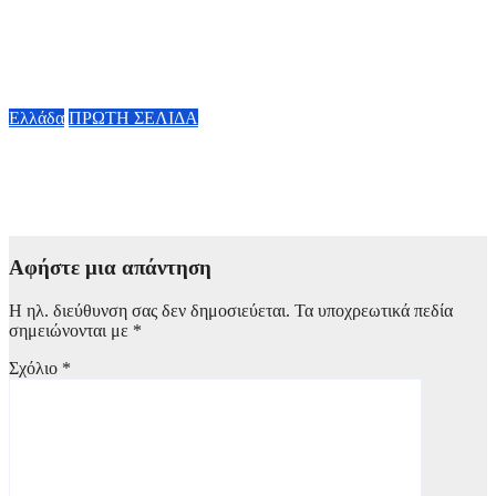
Μυστράς: Σε φυλάκιση με αναστολή καταδικάστηκε ο
55χρονος
7 Αυγούστου, 2026 16:00
Ελλάδα
ΠΡΩΤΗ ΣΕΛΙΔΑ
Συνελήφθη 31χρονος στη Γερμανία με Ευρωπαϊκό ένταλμα για
τρεις ανθρωποκτονίες στην Ελλάδα
7 Αυγούστου, 2026 15:00
Αφήστε μια απάντηση
Η ηλ. διεύθυνση σας δεν δημοσιεύεται.
Τα υποχρεωτικά πεδία
σημειώνονται με
*
Σχόλιο
*