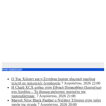
ΡΟΗ ΕΙΔΗΣΕΩΝ
O Τομ Χόλαντ και η Ζεντάγια έκαναν ιδιωτική γαμήλια
τελετή σε πολυτελές ξενοδοχείο
7 Αυγούστου, 2026 22:00
Η Charli XCX μπήκε στην Εθνική Πινακοθήκη Πορτρέτων
στο Λονδίνο – Το ίδρυμα απέκτησε πορτρέτο της
τραγουδίστριας
7 Αυγούστου, 2026 21:00
Marvel: Νέος Black Panther ο Ντέιβιντ Τζόνσον στην τρίτη
ταινία της σειράς
7 Αυγούστου, 2026 20:00