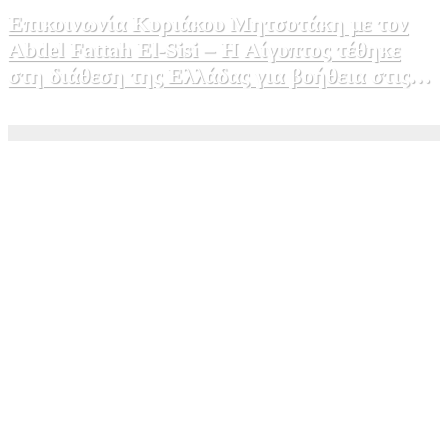
Επικοινωνία Κυριάκου Μητσοτάκη με τον
Abdel Fattah El-Sisi – Η Αίγυπτος τέθηκε
στη διάθεση της Ελλάδας για βοήθεια στις
φωτιές
5 Αυγούστου, 2026 15:58
1