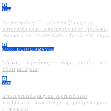
2 Αυγούστου, 2026 14:37
2
Υγεια
Λαγοκέφαλος: Τι πρέπει να ξέρουμε αν
καταναλώσουμε το κρέας του δηλητηριώδους
ψαριού ή αν μας δαγκώσει – Οι οδηγίες του
ΕΟΔΥ
2 Αυγούστου, 2026 13:00
1
Ελλάδα
ΠΡΩΤΗ ΣΕΛΙΔΑ
Υγεια
Άδωνις Γεωργιάδης: Σε πλήρη ετοιμότητα το
σύστημα Υγείας
2 Αυγούστου, 2026 11:49
1
Υγεια
Υποθυρεοειδισμός και θυρεοειδίτιδα
Hashimoto: Τα συμπτώματα, η διάγνωση και
η θεραπεία