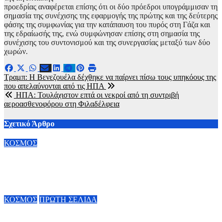
προεδρίας αναφέρεται επίσης ότι οι δύο πρόεδροι υπογράμμισαν τη
σημασία της συνέχισης της εφαρμογής της πρώτης και της δεύτερης
φάσης της συμφωνίας για την κατάπαυση του πυρός στη Γάζα και
της εδραίωσής της, ενώ συμφώνησαν επίσης στη σημασία της
συνέχισης του συντονισμού και της συνεργασίας μεταξύ των δύο
χωρών.
Πλοήγηση
Τραμπ: Η Βενεζουέλα δέχθηκε να παίρνει πίσω τους υπηκόους της
που απελαύνονται από τις ΗΠΑ
άρθρων
ΗΠΑ: Τουλάχιστον επτά οι νεκροί από τη συντριβή
αεροασθενοφόρου στη Φιλαδέλφεια
Σχετικό Άρθρο
ΚΟΣΜΟΣ
Άνοδος πελατών σε πάνω από 70% των εμπορικών κέντρων
στην Κίνα
6 Αυγούστου, 2026 20:00
ΚΟΣΜΟΣ
ΠΡΩΤΗ ΣΕΛΙΔΑ
Google: Δίνει τα κλειδιά της AI στον Demis Hassabis – Η ζωή