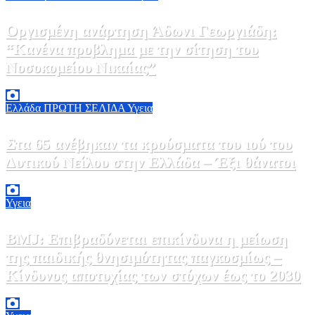
Οργισμένη ανάρτηση Άδωνι Γεωργιάδη:
“Κανένα προβλημα με την σίτηση του
Νοσοκομείου Νικαίας”
7 Αυγούστου, 2026 11:30
0
Ελλάδα
ΠΡΩΤΗ ΣΕΛΙΔΑ
Υγεια
Στα 65 ανέβηκαν τα κρούσματα του ιού του
Δυτικού Νείλου στην Ελλάδα – Έξι θάνατοι
6 Αυγούστου, 2026 09:45
0
Υγεια
BMJ: Επιβραδύνεται επικίνδυνα η μείωση
της παιδικής θνησιμότητας παγκοσμίως –
Κίνδυνος αποτυχίας των στόχων έως το 2030
5 Αυγούστου, 2026 21:00
3