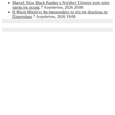
Marvel: Νέος Black Panther ο Ντέιβιντ Τζόνσον στην τρίτη
ταινία της σειράς
7 Αυγούστου, 2026 20:00
Η Φίμπι Μπρίτζες θα παρουσιάσει το νέο της άλμπουμ σε
Πλανητάριο
7 Αυγούστου, 2026 19:00