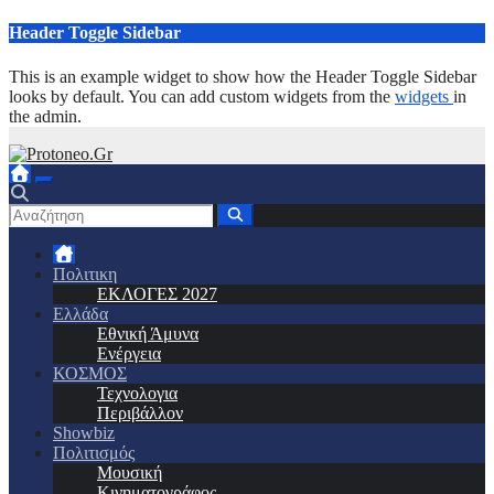
Μετάβαση
Header Toggle Sidebar
στο
περιεχόμενο
This is an example widget to show how the Header Toggle Sidebar
looks by default. You can add custom widgets from the
widgets
in
the admin.
Πολιτικη
ΕΚΛΟΓΕΣ 2027
Ελλάδα
Εθνική Άμυνα
Ενέργεια
ΚΟΣΜΟΣ
Τεχνολογια
Περιβάλλον
Showbiz
Πολιτισμός
Μουσική
Κινηματογράφος