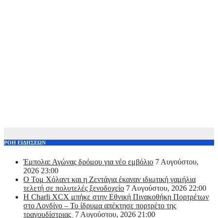
ΡΟΗ ΕΙΔΗΣΕΩΝ
Έμπολα: Αγώνας δρόμου για νέο εμβόλιο
7 Αυγούστου,
2026 23:00
O Τομ Χόλαντ και η Ζεντάγια έκαναν ιδιωτική γαμήλια
τελετή σε πολυτελές ξενοδοχείο
7 Αυγούστου, 2026 22:00
Η Charli XCX μπήκε στην Εθνική Πινακοθήκη Πορτρέτων
στο Λονδίνο – Το ίδρυμα απέκτησε πορτρέτο της
τραγουδίστριας
7 Αυγούστου, 2026 21:00