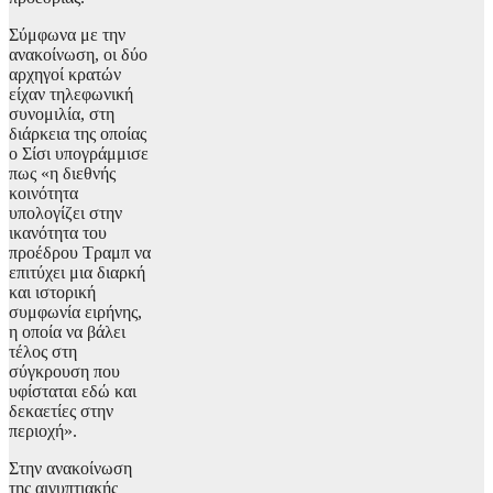
Σύμφωνα με την
ανακοίνωση, οι δύο
αρχηγοί κρατών
είχαν τηλεφωνική
συνομιλία, στη
διάρκεια της οποίας
ο Σίσι υπογράμμισε
πως «η διεθνής
κοινότητα
υπολογίζει στην
ικανότητα του
προέδρου Τραμπ να
επιτύχει μια διαρκή
και ιστορική
συμφωνία ειρήνης,
η οποία να βάλει
τέλος στη
σύγκρουση που
υφίσταται εδώ και
δεκαετίες στην
περιοχή».
Στην ανακοίνωση
της αιγυπτιακής