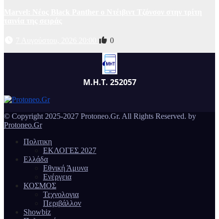
Marvel: Νέος Black Panther ο Ντέιβιντ Τζόνσον στην τρίτη
ταινία της σειράς
7 Αυγούστου, 2026 20:00
0
Μ.Η.Τ. 252057
© Copyright 2025-2027 Protoneo.Gr. All Rights Reserved. by
Protoneo.Gr
Πολιτικη
ΕΚΛΟΓΕΣ 2027
Ελλάδα
Εθνική Άμυνα
Ενέργεια
ΚΟΣΜΟΣ
Τεχνολογια
Περιβάλλον
Showbiz