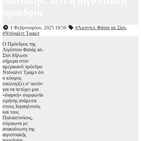
Ανατολή», λέει η αιγυπτιακή
προεδρία
1 Φεβρουαρίου, 2025 18:56
#Άμπντελ Φάταχ αλ Σίσι
,
#Ντόναλντ Τραμπ
Ο Πρόεδρος της
Αιγύπτου Φατάχ αλ-
Σίσι δήλωσε
σήμερα στον
αμερικανό πρόεδρο
Ντόναλντ Τραμπ ότι
ο κόσμος
υπολογίζει σ’ αυτόν
για να πετύχει μια
«διαρκή» συμφωνία
ειρήνης ανάμεσα
στους Ισραηλινούς
και τους
Παλαιστινίους,
σύμφωνα με
ανακοίνωση της
αιγυπτιακής
προεδρίας.