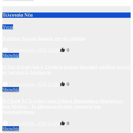
2 Αυγούστου, 2026 11:00
1
Τελευταία Νέα
Υγεια
Έμπολα: Αγώνας δρόμου για νέο εμβόλιο
7 Αυγούστου, 2026 23:00
0
Showbiz
O Τομ Χόλαντ και η Ζεντάγια έκαναν ιδιωτική γαμήλια τελετή
σε πολυτελές ξενοδοχείο
7 Αυγούστου, 2026 22:00
0
Showbiz
Η Charli XCX μπήκε στην Εθνική Πινακοθήκη Πορτρέτων
στο Λονδίνο – Το ίδρυμα απέκτησε πορτρέτο της
τραγουδίστριας
7 Αυγούστου, 2026 21:00
0
Showbiz