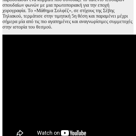
σπουδαίων φωνών με μια πρωτοποριακή για την εποχή
χορογραφία. Το «Μάθημα Σολφέζ», σε στίχους της Σέβης
Τηλιακού, τερμάτισε στην τιμητική 5η θέση και παραμένει μέχρι
σήμερα μία από τις πιο αγαπημένες και αναγνωρίσιμες συμμετοχές
στην ιστορία του θεσμού.