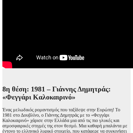
8η θέση: 1981 – Γιάννης Δημητράς:
«Φεγγάρι Καλοκαιρινό»
Ένας μελωδικός ρομαντισμός που ταξίδεψε στην Ευρώπη! Το
1981 στο Δουβλίνο, ο Γιάννης Δημητράς με το «Φεγγάρι
Καλοκαιρινό» χάρισε στην Ελλάδα μια από τις πιο γλυκές και
ατμοσφαιρικές στιγμές της στον θεσμό. Μια καθαρή μπαλάντα με
έντονο το ελληνικό λυρικό στοιχείο, που κατάφερε να συγκινήσει