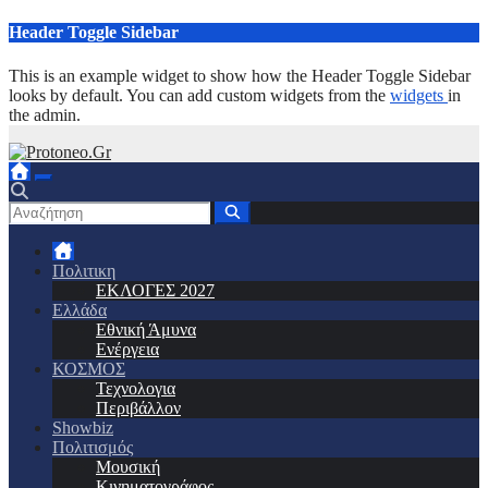
Μετάβαση
Header Toggle Sidebar
στο
περιεχόμενο
This is an example widget to show how the Header Toggle Sidebar
looks by default. You can add custom widgets from the
widgets
in
the admin.
Πολιτικη
ΕΚΛΟΓΕΣ 2027
Ελλάδα
Εθνική Άμυνα
Ενέργεια
ΚΟΣΜΟΣ
Τεχνολογια
Περιβάλλον
Showbiz
Πολιτισμός
Μουσική
Κινηματογράφος