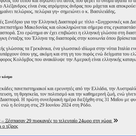
 φίλος του ίππου και δηλώνει ότι αυτός που φέρει το όνομα αγαπά το 
ο Αλέξανδρος είναι ένας ατρόμητος άνδρας που μάχεται και αποκρούει
μαίνει πελώριος, πελώρια γη» σημειώνει ο κ. Βασιλειάδης.
ές Συνέδριο για την Ελληνική Διασπορά με τίτλο «Συγχρονικές και Δ
Πανεπιστήμιο Μακεδονίας και ολοκληρώνεται σήμερα στις εγκαταστάσ
διασπορά. Στο ερώτημα αν έχει επιβιώσει η ελληνική γλώσσα στη διασπ
γκη ένταξης του Έλληνα της διασποράς στην κοινωνία όπου βρίσκεται
κής γλώσσας τα Γρεκάνικα, ένα γλωσσικό ιδίωμα στην νότια Ιταλία ε
υπάρχουν όπου γης, ακόμη και στη γη του πυρός ενώ δείγματα του ελ
τόφορος Κολόμβος που ανακάλυψε την Αμερική είναι ελληνικής καταγωγ
ν κόσμο
εκάδες πανεπιστημιακοί και ερευνητές από την Ελλάδα, την Αυστραλ
στευση, τη θρησκεία, τον πολιτισμό και την καθημερινή ζωή, ενώ γίν
Διασπορά. Η πρώτη συνεδριακή ημέρα διεξήχθη στις 31 Μαΐου με φυ
ενώ η δεύτερη στις 29 Ιουνίου 2024 στη Ρόδο.
ς – Ξέσπασαν 29 πυρκαγιές το τελευταίο 24ωρο στη χώρα
 ο τζίρος