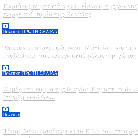
Κυριάκος Μητσοτάκης: Η είσοδος της γαλλικ
ενεργειακό τομέα της Ελλάδας
5 Αυγούστου, 2026 18:40
1
Πολιτικη
ΠΡΩΤΗ ΣΕΛΙΔΑ
Έπεσαν οι υπογραφές με τη Meridiam για την
αναβάθμιση του ενεργειακού ρόλου της χώρας
5 Αυγούστου, 2026 18:00
2
Πολιτικη
ΠΡΩΤΗ ΣΕΛΙΔΑ
Χαμός στο κόμμα της Μαρίας Καρυστιανού: Αν
ύπαρξη «αυλών»»
5 Αυγούστου, 2026 17:00
0
Πολιτικη
Τάκης Θεοδωρικάκος: «Στο ΕΠΑ του Υπουργεί