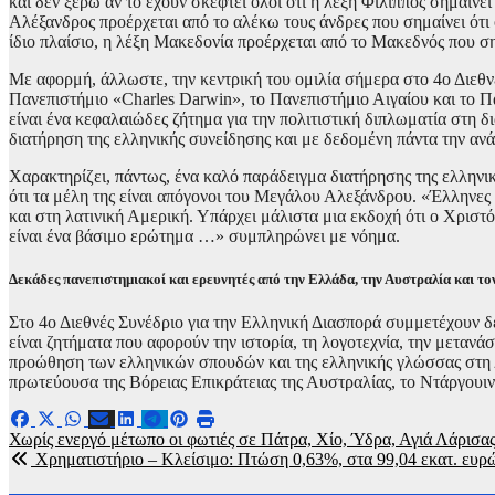
και δεν ξέρω αν το έχουν σκεφτεί όλοι ότι η λέξη Φίλιππος σημαίνει
Αλέξανδρος προέρχεται από το αλέκω τους άνδρες που σημαίνει ότι 
ίδιο πλαίσιο, η λέξη Μακεδονία προέρχεται από το Μακεδνός που ση
Με αφορμή, άλλωστε, την κεντρική του ομιλία σήμερα στο 4ο Διεθν
Πανεπιστήμιο «Charles Darwin», το Πανεπιστήμιο Αιγαίου και το 
είναι ένα κεφαλαιώδες ζήτημα για την πολιτιστική διπλωματία στη 
διατήρηση της ελληνικής συνείδησης και με δεδομένη πάντα την ανά
Χαρακτηρίζει, πάντως, ένα καλό παράδειγμα διατήρησης της ελληνι
ότι τα μέλη της είναι απόγονοι του Μεγάλου Αλεξάνδρου. «Έλληνες 
και στη λατινική Αμερική. Υπάρχει μάλιστα μια εκδοχή ότι ο Χρισ
είναι ένα βάσιμο ερώτημα …» συμπληρώνει με νόημα.
Δεκάδες πανεπιστημιακοί και ερευνητές από την Ελλάδα, την Αυστραλία και το
Στο 4ο Διεθνές Συνέδριο για την Ελληνική Διασπορά συμμετέχουν δ
είναι ζητήματα που αφορούν την ιστορία, τη λογοτεχνία, την μετανά
προώθηση των ελληνικών σπουδών και της ελληνικής γλώσσας στη 
πρωτεύουσα της Βόρειας Επικράτειας της Αυστραλίας, το Ντάργουιν 
Πλοήγηση
Χωρίς ενεργό μέτωπο οι φωτιές σε Πάτρα, Χίο, Ύδρα, Αγιά Λάρισα
Χρηματιστήριο – Κλείσιμο: Πτώση 0,63%, στα 99,04 εκατ. ευρώ
άρθρων