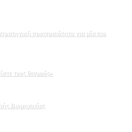
τρατηγική προτεραιότητα για μία πιο
ίστε τους θεσμούς»
πής Βιομηχανίας