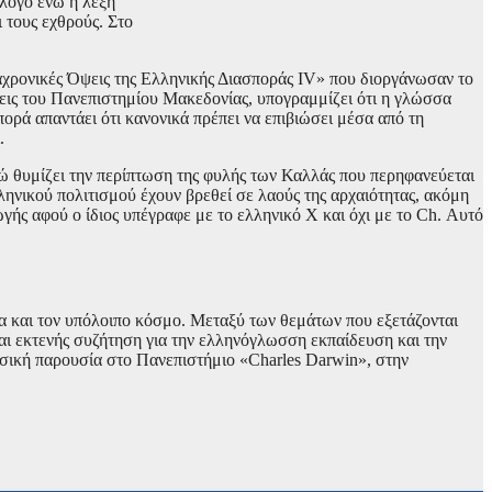
άλογο ενώ η λέξη
 τους εχθρούς. Στο
ιαχρονικές Όψεις της Ελληνικής Διασποράς IV» που διοργάνωσαν το
εις του Πανεπιστημίου Μακεδονίας, υπογραμμίζει ότι η γλώσσα
ορά απαντάει ότι κανονικά πρέπει να επιβιώσει μέσα από τη
.
νώ θυμίζει την περίπτωση της φυλής των Καλλάς που περηφανεύεται
ληνικού πολιτισμού έχουν βρεθεί σε λαούς της αρχαιότητας, ακόμη
ής αφού ο ίδιος υπέγραφε με το ελληνικό Χ και όχι με το Ch. Αυτό
ία και τον υπόλοιπο κόσμο. Μεταξύ των θεμάτων που εξετάζονται
εται εκτενής συζήτηση για την ελληνόγλωσση εκπαίδευση και την
σική παρουσία στο Πανεπιστήμιο «Charles Darwin», στην