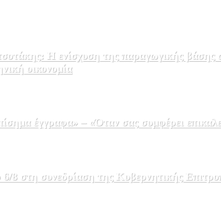
σοτάκης: Η ενίσχυση της παραγωγικής βάσης σ
ηνική οικονομία
σημα έγγραφα» – «Όταν σας συμφέρει επικαλε
 6/8 στη συνεδρίαση της Κυβερνητικής Επιτρο