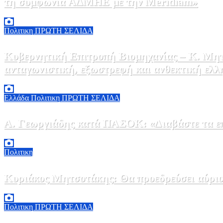
τη συμφωνία ΑΔΜΗΕ με την Meridiam»
6 Αυγούστου, 2026 15:00
0
Πολιτικη
ΠΡΩΤΗ ΣΕΛΙΔΑ
Κυβερνητική Επιτροπή Βιομηχανίας – Κ. Μητ
ανταγωνιστική, εξωστρεφή και ανθεκτική ελλ
6 Αυγούστου, 2026 14:00
0
Ελλάδα
Πολιτικη
ΠΡΩΤΗ ΣΕΛΙΔΑ
Α. Γεωργιάδης κατά ΠΑΣΟΚ: «Διαβάστε τα επί
6 Αυγούστου, 2026 13:02
0
Πολιτικη
Κυριάκος Μητσοτάκης: Θα προεδρεύσει αύριο
5 Αυγούστου, 2026 19:30
2
Πολιτικη
ΠΡΩΤΗ ΣΕΛΙΔΑ