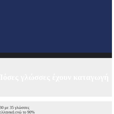
 Πόσες γλώσσες έχουν καταγωγή
 30 με 35 γλώσσες
 ελληνική ενώ το 90%