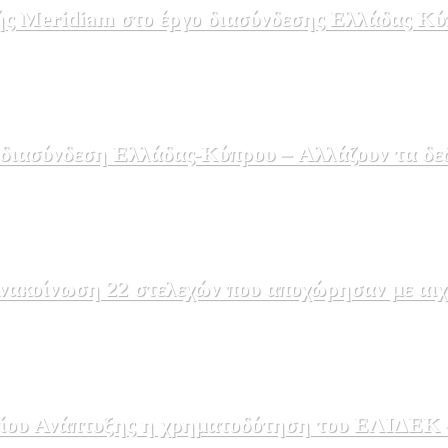
ής Meridiam στο έργο διασύνδεσης Ελλάδας Κύ
 διασύνδεση Ελλάδας-Κύπρου – Αλλάζουν τα δε
ακοίνωση 22 στελεχών που αποχώρησαν με αιχμέ
ου Ανάπτυξης η χρηματοδότηση του ΕΛΙΔΕΚ – 