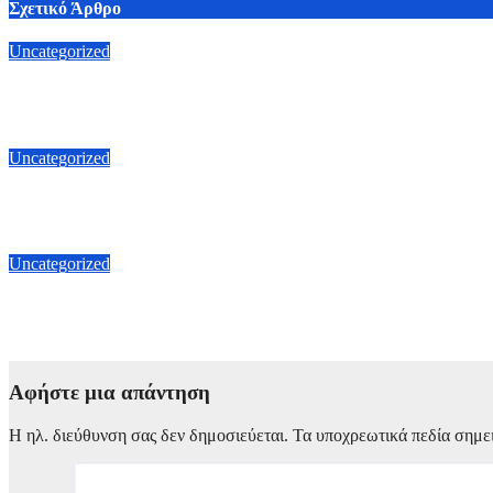
Σχετικό Άρθρο
Uncategorized
Τάκης Θεοδωρικάκος: «Στηρίζουμε την βιομηχανία για μια οικο
6 Αυγούστου, 2026 14:07
Uncategorized
Γεωργιάδης για «πράσινα σπιτάκια»: Η γνωμοδότηση της γραμμ
5 Αυγούστου, 2026 17:30
Uncategorized
Τάκης Θεοδωρικάκος για Ιωάννη Βαρβιτσιώτη: «Αποχαιρετούμε 
2 Αυγούστου, 2026 22:00
Αφήστε μια απάντηση
Η ηλ. διεύθυνση σας δεν δημοσιεύεται.
Τα υποχρεωτικά πεδία σημε