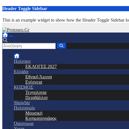
Μετάβαση
Header Toggle Sidebar
στο
περιεχόμενο
This is an example widget to show how the Header Toggle Sidebar lo
Πολιτικη
ΕΚΛΟΓΕΣ 2027
Ελλάδα
Εθνική Άμυνα
Ενέργεια
ΚΟΣΜΟΣ
Τεχνολογια
Περιβάλλον
Showbiz
Πολιτισμός
Μουσική
Κινηματογράφος
Οικονομια
Υγεια