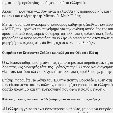
της ιατρικής ορολογίας προέρχεται από τα ελληνικά.
Ακόμη, η ελληνική γλώσσα είναι η γλώσσα της πληροφορικής και τη
έχει πει και ο ιδρυτής της Microsoft, Μπιλ Γκέιτς.
Με τις παραπάνω αναφορές ο επίκουρος καθηγητής Διεθνών και Ευ
– ΜΠΕ, τεκμηριώνει το επιχείρημα για την ανάγκη ανάδειξης της υπ
πρόσημο, από τους φορείς άσκησης της ελληνικής πολιτιστικής διπλω
μπορούσε να κεφαλαιοποιήσει το ελληνικό brand name στον πολιτι
μορφή ήπιας ισχύος στις διεθνείς σχέσεις και διαπλοκές».
Οι ομιλίες του Ξενοφώντα Ζολώτα και τα λόγια του Οδυσσέα Ελύτη
Ο κ. Βασιλειάδης επισημαίνει, ως χαρακτηριστικό παράδειγμα, τις 
Ζολώτας, ως διοικητής τότε της Τράπεζας της Ελλάδος και διαχειρισ
γλώσσα, ωστόσο όλες οι λέξεις ήταν ελληνικής προέλευσης, με τη
Επίσης, παραθέτει τα λόγια του Έλληνα ποιητή Οδυσσέα Ελύτη στη 
των είκοσι πέντε αυτών αιώνων, η ποίηση έχει γραφτεί στα ελληνικά
φορτίο πολύτιμο και την κληρονομιά που αφήνει πολύ μεγάλη».
Φίλιππος ο φίλος του ίππου – Αλέξανδρος από το «αλέκω τους άνδρες»
«Η ελληνική γλώσσα έχει έναν τεράστιο πλούτο, μπορεί να εκφράσει