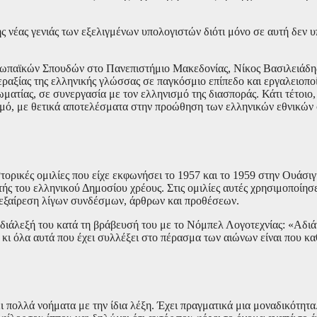
ς νέας γενιάς των εξελιγμένων υπολογιστών διότι μόνο σε αυτή δεν 
ρωπαϊκών Σπουδών στο Πανεπιστήμιο Μακεδονίας, Νίκος Βασιλειάδη
εραξίας της ελληνικής γλώσσας σε παγκόσμιο επίπεδο και εργαλειοποί
ματίας, σε συνεργασία με τον ελληνισμό της διασποράς. Κάτι τέτοιο,
σμό, με θετικά αποτελέσματα στην προώθηση των ελληνικών εθνικών
ιστορικές ομιλίες που είχε εκφωνήσει το 1957 και το 1959 στην Ουάσ
τής του ελληνικού Δημοσίου χρέους. Στις ομιλίες αυτές χρησιμοποίησ
ν εξαίρεση λίγων συνδέσμων, άρθρων και προθέσεων.
διάλεξή του κατά τη βράβευσή του με το Νόμπελ Λογοτεχνίας: «Αδιά
 κι όλα αυτά που έχει συλλέξει στο πέρασμα των αιώνων είναι που κα
 πολλά νοήματα με την ίδια λέξη. Έχει πραγματικά μια μοναδικότητα