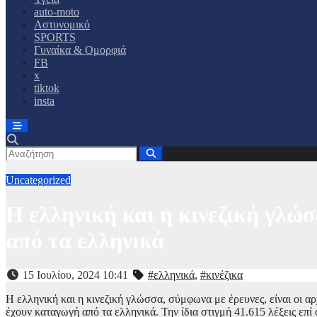
auto-moto
Αστυνομικό
SPORTS
Γυναίκα & Ομορφιά
FB
x
tiktok
insta
Uncategorized
Η ελληνική και η κινεζική γλώ
από τα ελληνικά
15 Ιουλίου, 2024 10:41
#ελληνικά
,
#κινέζικα
Η ελληνική και η κινεζική γλώσσα, σύμφωνα με έρευνες, είναι οι α
έχουν καταγωγή από τα ελληνικά. Την ίδια στιγμή 41.615 λέξεις επ