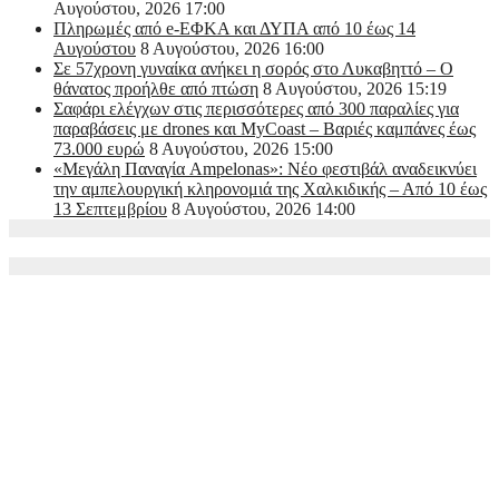
Αυγούστου, 2026 17:00
Πληρωμές από e-ΕΦΚΑ και ΔΥΠΑ από 10 έως 14
Αυγούστου
8 Αυγούστου, 2026 16:00
Σε 57χρονη γυναίκα ανήκει η σορός στο Λυκαβηττό – Ο
θάνατος προήλθε από πτώση
8 Αυγούστου, 2026 15:19
Σαφάρι ελέγχων στις περισσότερες από 300 παραλίες για
παραβάσεις με drones και MyCoast – Βαριές καμπάνες έως
73.000 ευρώ
8 Αυγούστου, 2026 15:00
«Μεγάλη Παναγία Ampelonas»: Νέο φεστιβάλ αναδεικνύει
την αμπελουργική κληρονομιά της Χαλκιδικής – Από 10 έως
13 Σεπτεμβρίου
8 Αυγούστου, 2026 14:00