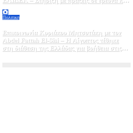
ΕΛΙΔΕΚ – Στήριξη με πράξεις σε έρευνα και
καινοτομία»
5 Αυγούστου, 2026 16:30
1
Πολιτικη
Επικοινωνία Κυριάκου Μητσοτάκη με τον
Abdel Fattah El-Sisi – Η Αίγυπτος τέθηκε
στη διάθεση της Ελλάδας για βοήθεια στις
φωτιές
5 Αυγούστου, 2026 15:58
1