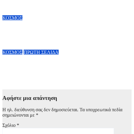
– Επιταχύνεται η ανάπτυξη των ταχυμεταφορών
8 Αυγούστου, 2026 17:00
ΚΟΣΜΟΣ
Άνοδος πελατών σε πάνω από 70% των εμπορικών κέντρων
στην Κίνα
6 Αυγούστου, 2026 20:00
ΚΟΣΜΟΣ
ΠΡΩΤΗ ΣΕΛΙΔΑ
Google: Δίνει τα κλειδιά της AI στον Demis Hassabis – Η ζωή
του Ελληνοκύπριου νέου Πρόεδρου της Google DeepMind και
Chief Scientist της Alphabet
6 Αυγούστου, 2026 11:34
Αφήστε μια απάντηση
Η ηλ. διεύθυνση σας δεν δημοσιεύεται.
Τα υποχρεωτικά πεδία
σημειώνονται με
*
Σχόλιο
*