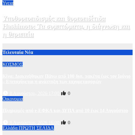
Υγεια
Υποθυρεοειδισμός και θυρεοειδίτιδα
Hashimoto: Τα συμπτώματα, η διάγνωση και
η θεραπεία
2 Αυγούστου, 2026 11:00
1
Τελευταία Νέα
ΚΟΣΜΟΣ
Κίνα: Διακινήθηκαν Πάνω από 100 δισ. πακέτα έως τον Ιούνιο
– Επιταχύνεται η ανάπτυξη των ταχυμεταφορών
8 Αυγούστου, 2026 17:00
0
Οικονομια
Πληρωμές από e-ΕΦΚΑ και ΔΥΠΑ από 10 έως 14 Αυγούστου
8 Αυγούστου, 2026 16:00
0
Ελλάδα
ΠΡΩΤΗ ΣΕΛΙΔΑ