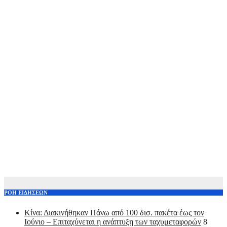
ΡΟΗ ΕΙΔΗΣΕΩΝ
Κίνα: Διακινήθηκαν Πάνω από 100 δισ. πακέτα έως τον
Ιούνιο – Επιταχύνεται η ανάπτυξη των ταχυμεταφορών
8