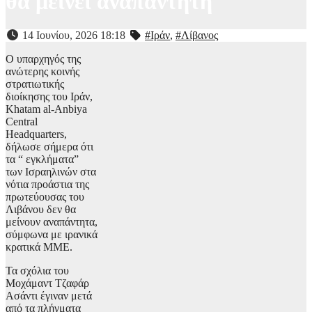
θα μείνει αναπάντητη
14 Ιουνίου, 2026 18:18
#Ιράν
,
#Λίβανος
Ο υπαρχηγός της
ανώτερης κοινής
στρατιωτικής
διοίκησης του Ιράν,
Khatam al-Anbiya
Central
Headquarters,
δήλωσε σήμερα ότι
τα “ εγκλήματα”
των Ισραηλινών στα
νότια προάστια της
πρωτεύουσας του
Λιβάνου δεν θα
μείνουν αναπάντητα,
σύμφωνα με ιρανικά
κρατικά ΜΜΕ.
Τα σχόλια του
Μοχάμαντ Τζαφάρ
Ασάντι έγιναν μετά
από τα πλήγματα