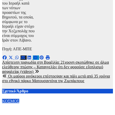
του Ισραήλ κατά
των νότιων
προαστίων της
Βηρυτού, τα οποία,
σύμφωνα με το
Ισραήλ είχαν στόχο
την Χεζμπολάχ που
είναι σύμμαχος του
Ιράν στον Λίβανο.
Πηγή: ΑΠΕ-ΜΠΕ
Πλοήγηση
Απίστευτη τραγωδία στη Βραζιλία: 21χρονη σκοτώθηκε σε άλμα
ελεύθερης πτώσης – Καταγγελίες ότι δεν φορούσε εξοπλισμό
άρθρων
ασφαλείας (videos)
Οι μαύροι ρινόκεροι επέστρεψαν και πάλι μετά από 35 χρόνια
στο εθνικό πάρκο Ματουσαντόνα της Ζιμπάμπουε
Σχετικό Άρθρο
ΚΟΣΜΟΣ
Κίνα: Διακινήθηκαν Πάνω από 100 δισ. πακέτα έως τον Ιούνιο