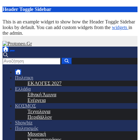
Μετάβαση
Header Toggle Sidebar
στο
περιεχόμενο
This is an example widget to show how the Header Toggle Sidebar
looks by default. You can add custom widgets from the
widgets
in
the admin.
Πολιτικη
ΕΚΛΟΓΕΣ 2027
Ελλάδα
Εθνική Άμυνα
Ενέργεια
ΚΟΣΜΟΣ
Τεχνολογια
Περιβάλλον
Showbiz
Πολιτισμός
Μουσική
Κινηματογράφος