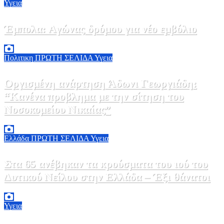
Υγεια
Έμπολα: Αγώνας δρόμου για νέο εμβόλιο
7 Αυγούστου, 2026 23:00
0
Πολιτικη
ΠΡΩΤΗ ΣΕΛΙΔΑ
Υγεια
Οργισμένη ανάρτηση Άδωνι Γεωργιάδη:
“Κανένα προβλημα με την σίτηση του
Νοσοκομείου Νικαίας”
7 Αυγούστου, 2026 11:30
0
Ελλάδα
ΠΡΩΤΗ ΣΕΛΙΔΑ
Υγεια
Στα 65 ανέβηκαν τα κρούσματα του ιού του
Δυτικού Νείλου στην Ελλάδα – Έξι θάνατοι
6 Αυγούστου, 2026 09:45
0
Υγεια