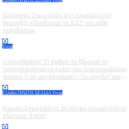
Επίσκεψη Γεωργιάδη στις πυρόπληκτες
περιοχές: «Πανέτοιμο το ΕΣΥ για κάθε
ενδεχόμενο»
2 Αυγούστου, 2026 14:37
2
Υγεια
Λαγοκέφαλος: Τι πρέπει να ξέρουμε αν
καταναλώσουμε το κρέας του δηλητηριώδους
ψαριού ή αν μας δαγκώσει – Οι οδηγίες του
ΕΟΔΥ
2 Αυγούστου, 2026 13:00
1
Ελλάδα
ΠΡΩΤΗ ΣΕΛΙΔΑ
Υγεια
Άδωνις Γεωργιάδης: Σε πλήρη ετοιμότητα το
σύστημα Υγείας
2 Αυγούστου, 2026 11:49
1