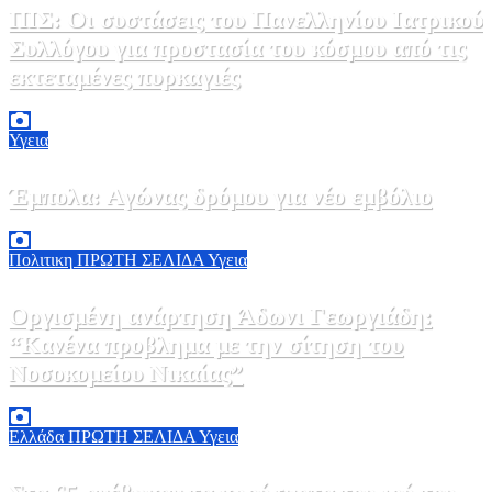
ΠΙΣ: Οι συστάσεις του Πανελληνίου Ιατρικού
Συλλόγου για προστασία του κόσμου από τις
εκτεταμένες πυρκαγιές
8 Αυγούστου, 2026 18:00
0
Υγεια
Έμπολα: Αγώνας δρόμου για νέο εμβόλιο
7 Αυγούστου, 2026 23:00
0
Πολιτικη
ΠΡΩΤΗ ΣΕΛΙΔΑ
Υγεια
Οργισμένη ανάρτηση Άδωνι Γεωργιάδη:
“Κανένα προβλημα με την σίτηση του
Νοσοκομείου Νικαίας”
7 Αυγούστου, 2026 11:30
0
Ελλάδα
ΠΡΩΤΗ ΣΕΛΙΔΑ
Υγεια