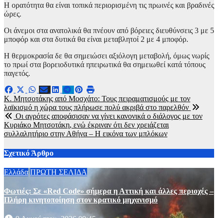
Η ορατότητα θα είναι τοπικά περιορισμένη τις πρωινές και βραδινές
ώρες.
Οι άνεμοι στα ανατολικά θα πνέουν από βόρειες διευθύνσεις 3 με 5
μποφόρ και στα δυτικά θα είναι μεταβλητοί 2 με 4 μποφόρ.
Η θερμοκρασία δε θα σημειώσει αξιόλογη μεταβολή, όμως νωρίς
το πρωί στα βορειοδυτικά ηπειρωτικά θα σημειωθεί κατά τόπους
παγετός.
Πλοήγηση
Κ. Μητσοτάκης από Μοσχάτο: Τους πειραματισμούς με τον
λαϊκισμό η χώρα τους πλήρωσε πολύ ακριβά στο παρελθόν
άρθρων
Οι αγρότες αποφάσισαν να γίνει κανονικά ο διάλογος με τον
Κυριάκο Μητσοτάκη, ενώ έκριναν ότι δεν χρειάζεται
συλλαλητήριο στην Αθήνα – Η εικόνα των μπλόκων
Σχετικό Άρθρο
Ελλάδα
ΠΡΩΤΗ ΣΕΛΙΔΑ
Φωτιές: Σε «Red Code» σήμερα η Αττική και άλλες περιοχές –
Πλήρη κινητοποίηση στον κρατικό μηχανισμό