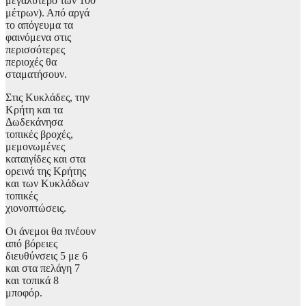
μεγαλύτερο των 100
μέτρων). Από αργά
το απόγευμα τα
φαινόμενα στις
περισσότερες
περιοχές θα
σταματήσουν.
Στις Κυκλάδες, την
Κρήτη και τα
Δωδεκάνησα
τοπικές βροχές,
μεμονωμένες
καταιγίδες και στα
ορεινά της Κρήτης
και των Κυκλάδων
τοπικές
χιονοπτώσεις.
Οι άνεμοι θα πνέουν
από βόρειες
διευθύνσεις 5 με 6
και στα πελάγη 7
και τοπικά 8
μποφόρ.