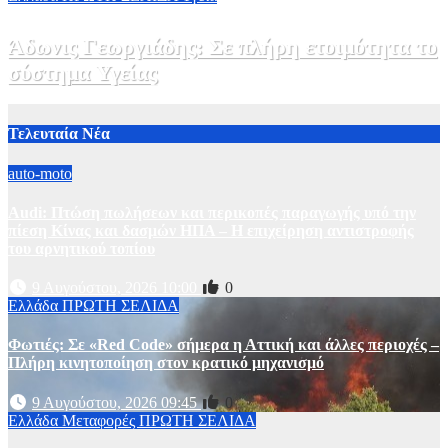
Άδωνις Γεωργιάδης: Σε πλήρη ετοιμότητα το
σύστημα Υγείας
2 Αυγούστου, 2026 11:49
1
Τελευταία Νέα
auto-moto
Audi: Πτώση πωλήσεων και περικοπές παραγωγής υπό την
πίεση Κίνας και δασμών ΗΠΑ – H επιχείρηση αντιστροφής
του αρνητικού τοπίου
9 Αυγούστου, 2026 10:00
0
Ελλάδα
ΠΡΩΤΗ ΣΕΛΙΔΑ
Φωτιές: Σε «Red Code» σήμερα η Αττική και άλλες περιοχές –
Πλήρη κινητοποίηση στον κρατικό μηχανισμό
9 Αυγούστου, 2026 09:45
0
Ελλάδα
Μεταφορές
ΠΡΩΤΗ ΣΕΛΙΔΑ