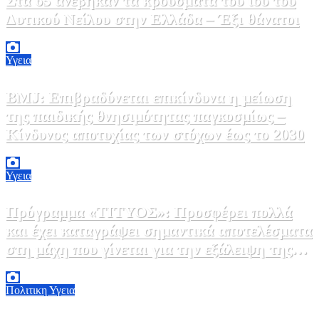
Στα 65 ανέβηκαν τα κρούσματα του ιού του
Δυτικού Νείλου στην Ελλάδα – Έξι θάνατοι
6 Αυγούστου, 2026 09:45
0
Υγεια
BMJ: Επιβραδύνεται επικίνδυνα η μείωση
της παιδικής θνησιμότητας παγκοσμίως –
Κίνδυνος αποτυχίας των στόχων έως το 2030
5 Αυγούστου, 2026 21:00
3
Υγεια
Πρόγραμμα «ΤΙΤΥΟΣ»: Προσφέρει πολλά
και έχει καταγράψει σημαντικά αποτελέσματα
στη μάχη που γίνεται για την εξάλειψη της
ηπατίτιδας C
3 Αυγούστου, 2026 12:00
1
Πολιτικη
Υγεια