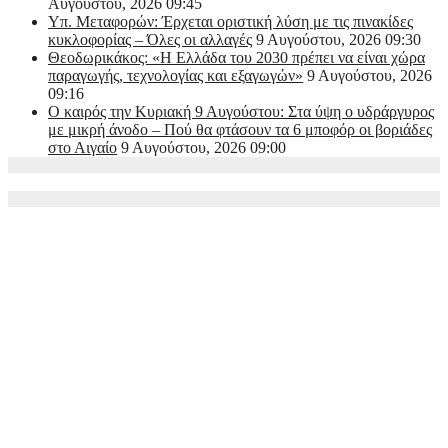
Αυγούστου, 2026 09:45
Υπ. Μεταφορών: Έρχεται οριστική λύση με τις πινακίδες
κυκλοφορίας – Όλες οι αλλαγές
9 Αυγούστου, 2026 09:30
Θεοδωρικάκος: «Η Ελλάδα του 2030 πρέπει να είναι χώρα
παραγωγής, τεχνολογίας και εξαγωγών»
9 Αυγούστου, 2026
09:16
Ο καιρός την Κυριακή 9 Αυγούστου: Στα ύψη ο υδράργυρος
με μικρή άνοδο – Πού θα φτάσουν τα 6 μποφόρ οι βοριάδες
στο Αιγαίο
9 Αυγούστου, 2026 09:00