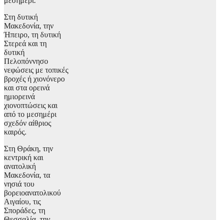
μεσημέρι.
Στη δυτική
Μακεδονία, την
Ήπειρο, τη δυτική
Στερεά και τη
δυτική
Πελοπόννησο
νεφώσεις με τοπικές
βροχές ή χιονόνερο
και στα ορεινά
ημιορεινά
χιονοπτώσεις και
από το μεσημέρι
σχεδόν αίθριος
καιρός.
Στη Θράκη, την
κεντρική και
ανατολική
Μακεδονία, τα
νησιά του
βορειοανατολικού
Αιγαίου, τις
Σποράδες, τη
Θεσσαλία, την