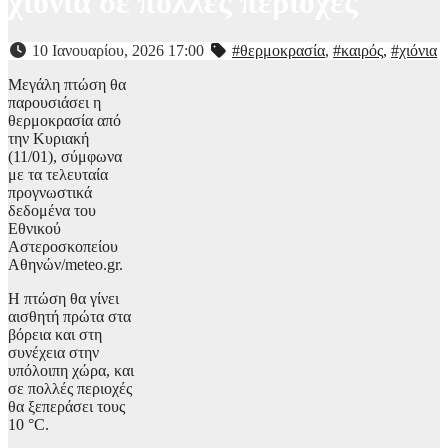
χιόνια σε πολλές περιοχές
10 Ιανουαρίου, 2026 17:00
#θερμοκρασία
,
#καιρός
,
#χιόνια
Μεγάλη πτώση θα
παρουσιάσει η
θερμοκρασία από
την Κυριακή
(11/01), σύμφωνα
με τα τελευταία
προγνωστικά
δεδομένα του
Εθνικού
Αστεροσκοπείου
Αθηνών/meteo.gr.
Η πτώση θα γίνει
αισθητή πρώτα στα
βόρεια και στη
συνέχεια στην
υπόλοιπη χώρα, και
σε πολλές περιοχές
θα ξεπεράσει τους
10 °C.