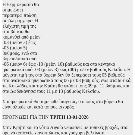
Η θερμοκρασία θα
σημειώσει
περαιτέρω πτώση
σε όλη τη χώρα. Η
ελάχιστη τιμή της
στα βόρεια θα
κυμανθεί από μείον
-03 (μείον 3) έως
-05 (μείον 5)
βαθμούς, ενώ στα
βορειοδυτικά από
-06 (μείον 6) έως -10 (μείον 10) βαθμούς και στα κεντρικά
ηπειρωτικά από -03 (μείον 3) έως (00) μηδέν βαθμούς Κελσίου. Η
μέγιστη τιμή της στα βόρεια δεν θα ξεπεράσει τους 05 βαθμούς,
στα ανατολικά ηπειρωτικά τους 06 με 08 βαθμούς, ενώ στα δυτικά,
τις Κυκλάδες και την Κρήτη θα φτάσει τους 09 με 11 βαθμούς και
στα Δωδεκάνησα τους 11 με 13 βαθμούς Κελσίου.
Στα ηπειρωτικά θα σημειωθεί παγετός, ο οποίος στα βόρεια θα
είναι ολικός και κατά τόπους ισχυρός.
ΠΡΟΓΝΩΣΗ ΓΙΑ ΤΗΝ
ΤΡΙΤΗ 13-01-2026
Στην Κρήτη και το νότιο Αιγαίο νεφώσεις με τοπικές βροχές, στα
ορεινά ασθενείς χιονοπτώσεις και γρήγορη βελτίωση.