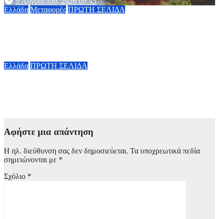
9 Αυγούστου, 2026 09:45
Ελλάδα
Μεταφορές
ΠΡΩΤΗ ΣΕΛΙΔΑ
Υπ. Μεταφορών: Έρχεται οριστική λύση με τις πινακίδες
κυκλοφορίας – Όλες οι αλλαγές
9 Αυγούστου, 2026 09:30
Ελλάδα
ΠΡΩΤΗ ΣΕΛΙΔΑ
Θεοδωρικάκος: «Η Ελλάδα του 2030 πρέπει να είναι χώρα
παραγωγής, τεχνολογίας και εξαγωγών»
9 Αυγούστου, 2026 09:16
Αφήστε μια απάντηση
Η ηλ. διεύθυνση σας δεν δημοσιεύεται.
Τα υποχρεωτικά πεδία
σημειώνονται με
*
Σχόλιο
*