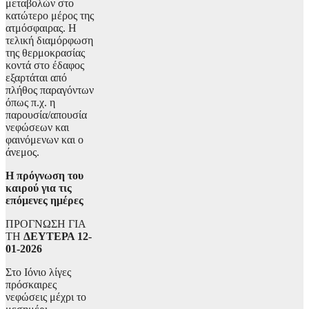
μεταβολών στο
κατώτερο μέρος της
ατμόσφαιρας. Η
τελική διαμόρφωση
της θερμοκρασίας
κοντά στο έδαφος
εξαρτάται από
πλήθος παραγόντων
όπως π.χ. η
παρουσία/απουσία
νεφώσεων και
φαινόμενων και ο
άνεμος.
Η πρόγνωση του
καιρού για τις
επόμενες ημέρες
ΠΡΟΓΝΩΣΗ ΓΙΑ
ΤΗ
ΔΕΥΤΕΡΑ 12-
01-2026
Στο Ιόνιο λίγες
πρόσκαιρες
νεφώσεις μέχρι το