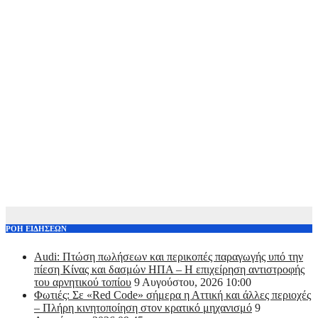
ΡΟΗ ΕΙΔΗΣΕΩΝ
Audi: Πτώση πωλήσεων και περικοπές παραγωγής υπό την
πίεση Κίνας και δασμών ΗΠΑ – H επιχείρηση αντιστροφής
του αρνητικού τοπίου
9 Αυγούστου, 2026 10:00
Φωτιές: Σε «Red Code» σήμερα η Αττική και άλλες περιοχές
– Πλήρη κινητοποίηση στον κρατικό μηχανισμό
9