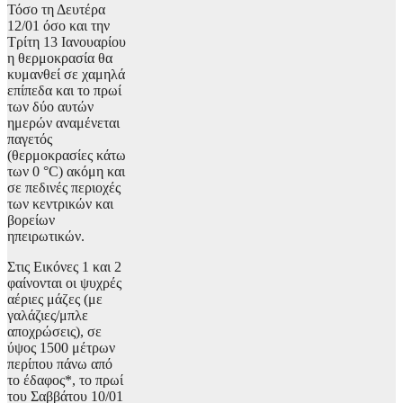
Τόσο τη Δευτέρα
12/01 όσο και την
Τρίτη 13 Ιανουαρίου
η θερμοκρασία θα
κυμανθεί σε χαμηλά
επίπεδα και το πρωί
των δύο αυτών
ημερών αναμένεται
παγετός
(θερμοκρασίες κάτω
των 0 °C) ακόμη και
σε πεδινές περιοχές
των κεντρικών και
βορείων
ηπειρωτικών.
Στις Εικόνες 1 και 2
φαίνονται οι ψυχρές
αέριες μάζες (με
γαλάζιες/μπλε
αποχρώσεις), σε
ύψος 1500 μέτρων
περίπου πάνω από
το έδαφος*, το πρωί
του Σαββάτου 10/01