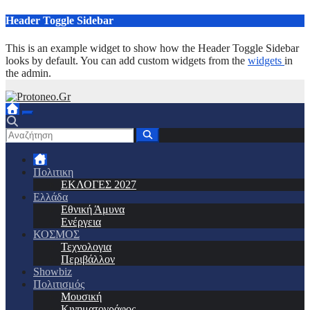
Μετάβαση
Header Toggle Sidebar
στο
περιεχόμενο
This is an example widget to show how the Header Toggle Sidebar
looks by default. You can add custom widgets from the
widgets
in
the admin.
Πολιτικη
ΕΚΛΟΓΕΣ 2027
Ελλάδα
Εθνική Άμυνα
Ενέργεια
ΚΟΣΜΟΣ
Τεχνολογια
Περιβάλλον
Showbiz
Πολιτισμός
Μουσική
Κινηματογράφος