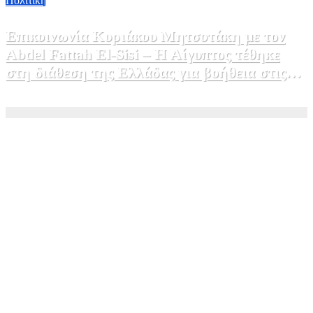
Πολιτικη
Επικοινωνία Κυριάκου Μητσοτάκη με τον
Abdel Fattah El-Sisi – Η Αίγυπτος τέθηκε
στη διάθεση της Ελλάδας για βοήθεια στις
φωτιές
5 Αυγούστου, 2026 15:58
1