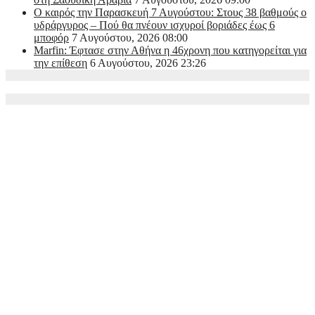
Ο καιρός την Παρασκευή 7 Αυγούστου: Στους 38 βαθμούς ο
υδράργυρος – Πού θα πνέουν ισχυροί βοριάδες έως 6
μποφόρ
7 Αυγούστου, 2026 08:00
Marfin: Έφτασε στην Αθήνα η 46χρονη που κατηγορείται για
την επίθεση
6 Αυγούστου, 2026 23:26