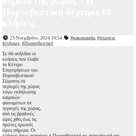
σημεία της χώρας – Η
Πυροσβεστική δέχτηκε 60
κλήσεις
23 Νοεμβρίου, 2024 10:54
#κακοκαιρία
,
#πτώσεις
δένδρων
,
#Πυροσβεστική
Σε 60 ανήλθαν οι
κλήσεις που έλαβε
το Κέντρο
Επιχειρήσεων του
Πυροσβεστικού
Σώματος σε
περιοχές της χώρας
λόγω εκδήλωσης
καιρικών
φαινομένων σε
περιοχές της χώρας,
από τις βραδινές
ώρες χθες έως τις
πρώτες πρωινές
ώρες σήμερα. Οι
κλήσεις όπως αναφέρει η Πυροσβεστική σε ανακοίνωσή της