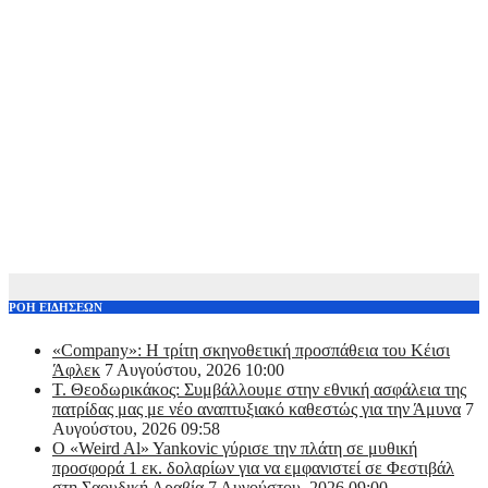
ΡΟΗ ΕΙΔΗΣΕΩΝ
«Company»: Η τρίτη σκηνοθετική προσπάθεια του Κέισι
Άφλεκ
7 Αυγούστου, 2026 10:00
Τ. Θεοδωρικάκος: Συμβάλλουμε στην εθνική ασφάλεια της
πατρίδας μας με νέο αναπτυξιακό καθεστώς για την Άμυνα
7
Αυγούστου, 2026 09:58
Ο «Weird Al» Yankovic γύρισε την πλάτη σε μυθική
προσφορά 1 εκ. δολαρίων για να εμφανιστεί σε Φεστιβάλ
στη Σαουδική Αραβία
7 Αυγούστου, 2026 09:00