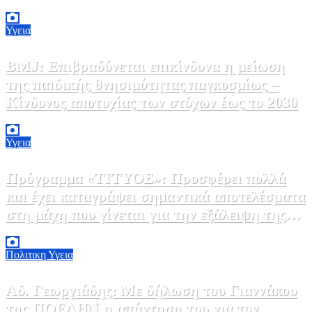
6 Αυγούστου, 2026 09:45
0
Υγεια
BMJ: Επιβραδύνεται επικίνδυνα η μείωση
της παιδικής θνησιμότητας παγκοσμίως –
Κίνδυνος αποτυχίας των στόχων έως το 2030
5 Αυγούστου, 2026 21:00
3
Υγεια
Πρόγραμμα «ΤΙΤΥΟΣ»: Προσφέρει πολλά
και έχει καταγράψει σημαντικά αποτελέσματα
στη μάχη που γίνεται για την εξάλειψη της
ηπατίτιδας C
3 Αυγούστου, 2026 12:00
1
Πολιτικη
Υγεια
Αδ. Γεωργιάδης: Με δήλωση του Γιαννάκου
της ΠΟΕΔΗΝ η απάντηση του για τον