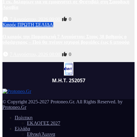
1 εκ. δολαρίων για να εμφανιστεί σε Φεστιβάλ στη Σαουδική
Αραβία
7 Αυγούστου, 2026 09:00
0
Καιρός
ΠΡΩΤΗ ΣΕΛΙΔΑ
Ο καιρός την Παρασκευή 7 Αυγούστου: Στους 38 βαθμούς ο
υδράργυρος – Πού θα πνέουν ισχυροί βοριάδες έως 6 μποφόρ
7 Αυγούστου, 2026 08:00
0
Μ.Η.Τ. 252057
© Copyright 2025-2027 Protoneo.Gr. All Rights Reserved. by
Protoneo.Gr
Πολιτικη
ΕΚΛΟΓΕΣ 2027
Ελλάδα
Εθνική Άμυνα