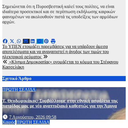
Σημειώνεται ότι η Πυροσβεστική καλεί τους πολίτες, να είναι
ιδιαίτερα προσεκτικοί και σε περίπτωση εκδήλωσης καιρικών
φαινομένων να ακολουθούν πιστά τις υποδείξεις των αρμόδιων
αρχών.
Πλοήγηση
To ΥΠΕΝ ετοιμάζει παρεμβάσεις για να υπάρξουν άμεσα
αποτελέσματα και να αναχαιτιστεί η άνοδος των τιμών του
άρθρων
ηλεκτρικού ρεύματος
«Κίνημα Δημοκρατίας» ονομάζεται το κόμμα του Στέφανου
Κασσελάκη
Σχετικό Άρθρο
ΠΡΩΤΗ ΣΕΛΙΔΑ
Τ. Θεοδωρικάκος: Συμβάλλουμε στην εθνική ασφάλεια της
πατρίδας μας με νέο αναπτυξιακό καθεστώς για την Άμυνα
7 Αυγούστου, 2026 09:58
Καιρός
ΠΡΩΤΗ ΣΕΛΙΔΑ