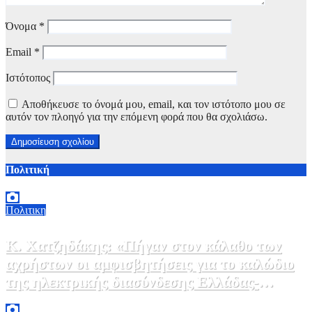
Όνομα
*
Email
*
Ιστότοπος
Αποθήκευσε το όνομά μου, email, και τον ιστότοπο μου σε
αυτόν τον πλοηγό για την επόμενη φορά που θα σχολιάσω.
Πολιτική
Πολιτικη
Κ. Χατζηδάκης: «Πήγαν στον κάλαθο των
αχρήστων οι αμφισβητήσεις για το καλώδιο
της ηλεκτρικής διασύνδεσης Ελλάδας-
Κύπρου μετά τη συμφωνία ΑΔΜΗΕ με την
6 Αυγούστου, 2026 15:00
0