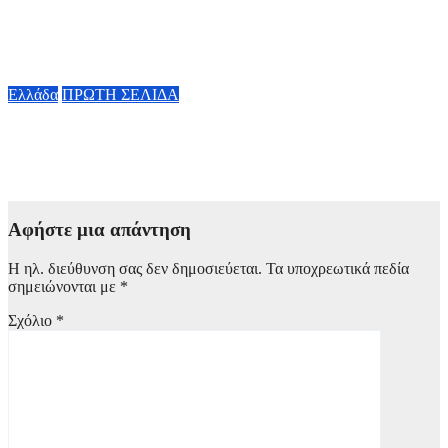
Ο καιρός την Παρασκευή 7 Αυγούστου: Στους 38 βαθμούς ο
υδράργυρος – Πού θα πνέουν ισχυροί βοριάδες έως 6 μποφόρ
7 Αυγούστου, 2026 08:00
Ελλάδα
ΠΡΩΤΗ ΣΕΛΙΔΑ
Marfin: Έφτασε στην Αθήνα η 46χρονη που κατηγορείται για
την επίθεση
6 Αυγούστου, 2026 23:26
Αφήστε μια απάντηση
Η ηλ. διεύθυνση σας δεν δημοσιεύεται.
Τα υποχρεωτικά πεδία
σημειώνονται με
*
Σχόλιο
*