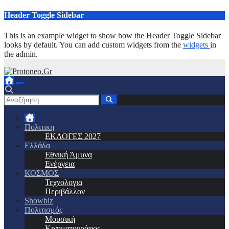
Μετάβαση
Header Toggle Sidebar
στο
περιεχόμενο
This is an example widget to show how the Header Toggle Sidebar
looks by default. You can add custom widgets from the
widgets
in
the admin.
Πολιτικη
ΕΚΛΟΓΕΣ 2027
Ελλάδα
Εθνική Άμυνα
Ενέργεια
ΚΟΣΜΟΣ
Τεχνολογια
Περιβάλλον
Showbiz
Πολιτισμός
Μουσική
Κινηματογράφος