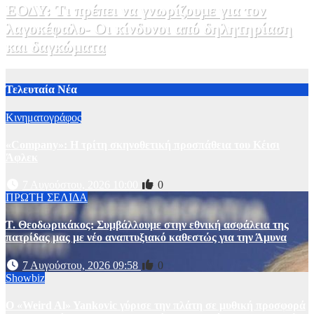
ΕΟΔΥ: Τι πρέπει να γνωρίζουμε για τον
λαγοκέφαλο- Οι κίνδυνοι από δηλητηρίαση
και δαγκώματα
31 Ιουλίου, 2026 21:08
1
Τελευταία Νέα
Κινηματογράφος
«Company»: Η τρίτη σκηνοθετική προσπάθεια του Κέισι
Άφλεκ
7 Αυγούστου, 2026 10:00
0
ΠΡΩΤΗ ΣΕΛΙΔΑ
Τ. Θεοδωρικάκος: Συμβάλλουμε στην εθνική ασφάλεια της
πατρίδας μας με νέο αναπτυξιακό καθεστώς για την Άμυνα
7 Αυγούστου, 2026 09:58
0
Showbiz
Ο «Weird Al» Yankovic γύρισε την πλάτη σε μυθική προσφορά