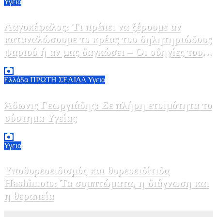
Υγεια
Λαγοκέφαλος: Τι πρέπει να ξέρουμε αν
καταναλώσουμε το κρέας του δηλητηριώδους
ψαριού ή αν μας δαγκώσει – Οι οδηγίες του
ΕΟΔΥ
2 Αυγούστου, 2026 13:00
1
Ελλάδα
ΠΡΩΤΗ ΣΕΛΙΔΑ
Υγεια
Άδωνις Γεωργιάδης: Σε πλήρη ετοιμότητα το
σύστημα Υγείας
2 Αυγούστου, 2026 11:49
1
Υγεια
Υποθυρεοειδισμός και θυρεοειδίτιδα
Hashimoto: Τα συμπτώματα, η διάγνωση και
η θεραπεία
2 Αυγούστου, 2026 11:00
1