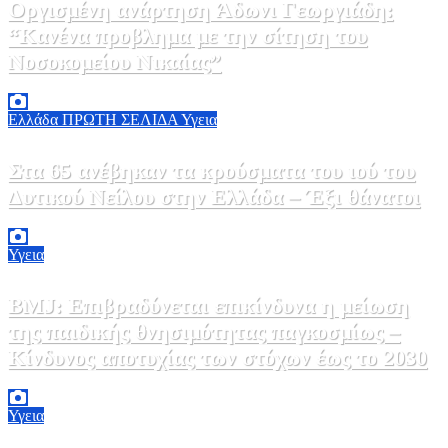
Οργισμένη ανάρτηση Άδωνι Γεωργιάδη:
“Κανένα προβλημα με την σίτηση του
Νοσοκομείου Νικαίας”
7 Αυγούστου, 2026 11:30
0
Ελλάδα
ΠΡΩΤΗ ΣΕΛΙΔΑ
Υγεια
Στα 65 ανέβηκαν τα κρούσματα του ιού του
Δυτικού Νείλου στην Ελλάδα – Έξι θάνατοι
6 Αυγούστου, 2026 09:45
0
Υγεια
BMJ: Επιβραδύνεται επικίνδυνα η μείωση
της παιδικής θνησιμότητας παγκοσμίως –
Κίνδυνος αποτυχίας των στόχων έως το 2030
5 Αυγούστου, 2026 21:00
3
Υγεια