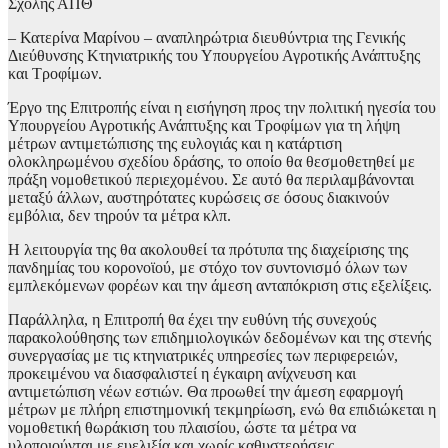
Σχολής ΑΠΘ
– Κατερίνα Μαρίνου – αναπληρώτρια διευθύντρια της Γενικής
Διεύθυνσης Κτηνιατρικής του Υπουργείου Αγροτικής Ανάπτυξης
και Τροφίμων.
Έργο της Επιτροπής είναι η εισήγηση προς την πολιτική ηγεσία του
Υπουργείου Αγροτικής Ανάπτυξης και Τροφίμων για τη λήψη
μέτρων αντιμετώπισης της ευλογιάς και η κατάρτιση
ολοκληρωμένου σχεδίου δράσης, το οποίο θα θεσμοθετηθεί με
πράξη νομοθετικού περιεχομένου. Σε αυτό θα περιλαμβάνονται
μεταξύ άλλων, αυστηρότατες κυρώσεις σε όσους διακινούν
εμβόλια, δεν τηρούν τα μέτρα κλπ.
Η λειτουργία της θα ακολουθεί τα πρότυπα της διαχείρισης της
πανδημίας του κορονοϊού, με στόχο τον συντονισμό όλων των
εμπλεκόμενων φορέων και την άμεση ανταπόκριση στις εξελίξεις.
Παράλληλα, η Επιτροπή θα έχει την ευθύνη τής συνεχούς
παρακολούθησης των επιδημιολογικών δεδομένων και της στενής
συνεργασίας με τις κτηνιατρικές υπηρεσίες των περιφερειών,
προκειμένου να διασφαλιστεί η έγκαιρη ανίχνευση και
αντιμετώπιση νέων εστιών. Θα προωθεί την άμεση εφαρμογή
μέτρων με πλήρη επιστημονική τεκμηρίωση, ενώ θα επιδιώκεται η
νομοθετική θωράκιση του πλαισίου, ώστε τα μέτρα να
υλοποιούνται με ευελιξία και χωρίς καθυστερήσεις.