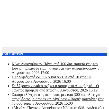
ΡΟΗ ΕΙΔΗΣΕΩΝ
Κίνα: Διακινήθηκαν Πάνω από 100 δισ. πακέτα έως τον
Ιούνιο – Επιταχύνεται η ανάπτυξη των ταχυμεταφορών
8
Αυγούστου, 2026 17:00
Πληρωμές από e-ΕΦΚΑ και ΔΥΠΑ από 10 έως 14
Αυγούστου
8 Αυγούστου, 2026 16:00
Σε 57χρονη γυναίκα ανήκει η σορός στο Λυκαβηττό – Ο
θάνατος προήλθε από πτώση
8 Αυγούστου, 2026 15:19
Σαφάρι ελέγχων στις περισσότερες από 300 παραλίες για
παραβάσεις με drones και MyCoast – Βαριές καμπάνες έως
73.000 ευρώ
8 Αυγούστου, 2026 15:00
«Μεγάλη Παναγία Ampelonas»: Νέο φεστιβάλ αναδεικνύει