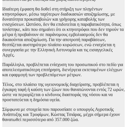
Ιδιαίτερη έμφαση θα δοθεί στη στήριξη των πληγέντων
κτηνοτρόφων, μέσω ταχύτερων διαδικασιών αποζημίωσης, με
δυνατότητα προκαταβολών και γρήγορης καταβολής των
ενισχύσεων. Ωστόσο, δεν θα επιδοτείται η παραβατικότητα, όπως
τονίστηκε, κάτι που σημαίνει ότι οι κτηνοτρόφοι που δεν τηρούν τα
μέτρα ή προβαίνουν σε παράνομους εμβολιασμούς δεν θα
δικαιούνται αποζημίωση. Για την αποτροπή παραβάσεων,
θεσπίζεται αυστηρότερο πλαίσιο κυρώσεων, ενώ ενισχύεται η
συνεργασία με την Ελληνική Αστυνομία και τις εισαγγελικές
Αρχές.
Παράλληλα, προβλέπεται ενίσχυση του προσωπικού στο πεδίο για
αποτελεσματικότερη επιτήρηση, διενέργεια εκτεταμένων ελέγχων
και εφαρμογή των προβλεπόμενων μέτρων.
Τέλος, στο πλαίσιο της υγειονομικής διαχείρισης, προβλέπεται η
έγκαιρη ταφή ή καύση των ζώων που θανατώνονται εντός 72 ωρών,
ώστε να περιορίζεται ο κίνδυνος διασποράς της νόσου και να
προστατεύεται η δημόσια υγεία.
Σύμφωνα με στοιχεία που παρουσίασε ο υπουργός Αγροτικής
Ανάπτυξης και Τροφίμων, Κώστας Τσιάρας, μέχρι σήμερα έχουν
θανατωθεί περισσότερα από 357.000 ζώα.