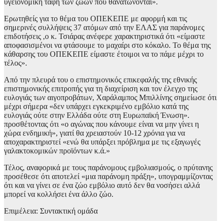
υγειονομική ταφή των ζώων που θανατώνονται».
Ερωτηθείς για το θέμα του ΟΠΕΚΕΠΕ με αφορμή και τις
σημερινές συλλήψεις 37 ατόμων από την ΕΛΑΣ για παράνομες
επιδοτήσεις ,ο κ. Τσιάρας ανέφερε χαρακτηριστικά ότι «είμαστε
αποφασισμένοι να φτάσουμε το μαχαίρι στο κόκαλο. Το θέμα της
κάθαρσης του ΟΠΕΚΕΠΕ είμαστε έτοιμοι να το πάμε μέχρι το
τέλος».
Από την πλευρά του ο επιστημονικός επικεφαλής της εθνικής
επιστημονικής επιτροπής για τη διαχείριση και τον έλεγχο της
ευλογιάς των αιγοπροβάτων, Χαράλαμπος Μπιλλίνης σημείωσε ότι
μέχρι σήμερα «δεν υπάρχει εγκεκριμένο εμβόλιο κατά της
ευλογιάς ούτε στην Ελλάδα ούτε στη Ευρωπαϊκή Ένωση».
προσθέτοντας ότι «ο αγώνας που κάνουμε είναι να μην γίνει η
χώρα ενδημική», γιατί θα χρειαστούν 10-12 χρόνια για να
αποχαρακτηριστεί «ενώ θα υπάρξει πρόβλημα με τις εξαγωγές
γαλακτοκομικών προϊόντων κ.ά.»
Τέλος, αναφορικά με τους παράνομους εμβολιασμούς, ο πρύτανης
προσέθεσε ότι αποτελεί «μια παράνομη πράξη», υπογραμμίζοντας
ότι και να γίνει σε ένα ζώο εμβόλιο αυτό δεν θα νοσήσει αλλά
μπορεί να κολλήσει ένα άλλο ζώο.
Επιμέλεια: Συντακτική ομάδα