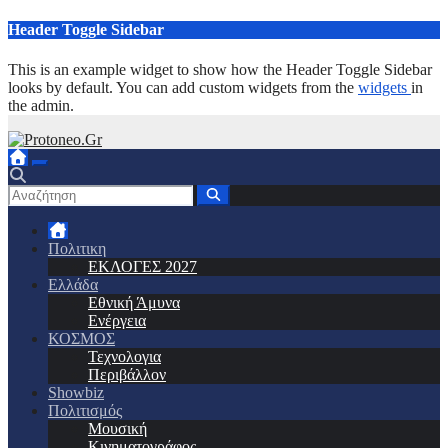
Μετάβαση
Header Toggle Sidebar
στο
περιεχόμενο
This is an example widget to show how the Header Toggle Sidebar
looks by default. You can add custom widgets from the
widgets
in
the admin.
Πολιτικη
ΕΚΛΟΓΕΣ 2027
Ελλάδα
Εθνική Άμυνα
Ενέργεια
ΚΟΣΜΟΣ
Τεχνολογια
Περιβάλλον
Showbiz
Πολιτισμός
Μουσική
Κινηματογράφος