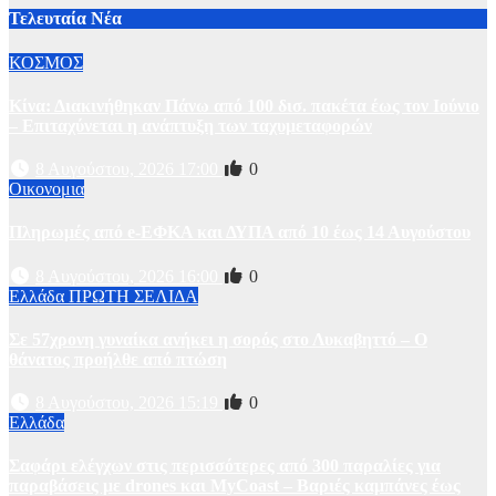
Τελευταία Νέα
ΚΟΣΜΟΣ
Κίνα: Διακινήθηκαν Πάνω από 100 δισ. πακέτα έως τον Ιούνιο
– Επιταχύνεται η ανάπτυξη των ταχυμεταφορών
8 Αυγούστου, 2026 17:00
0
Οικονομια
Πληρωμές από e-ΕΦΚΑ και ΔΥΠΑ από 10 έως 14 Αυγούστου
8 Αυγούστου, 2026 16:00
0
Ελλάδα
ΠΡΩΤΗ ΣΕΛΙΔΑ
Σε 57χρονη γυναίκα ανήκει η σορός στο Λυκαβηττό – Ο
θάνατος προήλθε από πτώση
8 Αυγούστου, 2026 15:19
0
Ελλάδα
Σαφάρι ελέγχων στις περισσότερες από 300 παραλίες για
παραβάσεις με drones και MyCoast – Βαριές καμπάνες έως