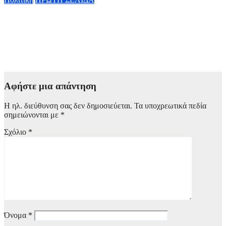
Κυβερνητική Επιτροπή Βιομηχανίας – Κ. Μητσοτάκης: Η
ενίσχυση της παραγωγικής βάσης στρατηγική προτεραιότητα
για μία πιο ανταγωνιστική, εξωστρεφή και ανθεκτική ελληνική
οικονομία
6 Αυγούστου, 2026 14:00
Αφήστε μια απάντηση
Η ηλ. διεύθυνση σας δεν δημοσιεύεται.
Τα υποχρεωτικά πεδία
σημειώνονται με
*
Σχόλιο
*
Όνομα
*