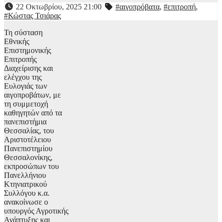
22 Οκτωβρίου, 2025 21:00
#αιγοπρόβατα
,
#επιτροπή
,
#Κώστας Τσιάρας
Τη σύσταση
Εθνικής
Επιστημονικής
Επιτροπής
Διαχείρισης και
ελέγχου της
Ευλογιάς των
αιγοπροβάτων, με
τη συμμετοχή
καθηγητών από τα
πανεπιστήμια
Θεσσαλίας, του
Αριστοτέλειου
Πανεπιστημίου
Θεσσαλονίκης,
εκπροσώπων του
Πανελλήνιου
Κτηνιατρικού
Συλλόγου κ.α.
ανακοίνωσε ο
υπουργός Αγροτικής
Ανάπτυξης και