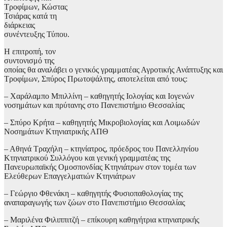
Τροφίμων, Κώστας
Τσιάρας κατά τη
διάρκειας
συνέντευξης Τύπου.
Η επιτροπή, τον
συντονισμό της
οποίας θα αναλάβει ο γενικός γραμματέας Αγροτικής Ανάπτυξης και
Τροφίμων, Σπύρος Πρωτοψάλτης, αποτελείται από τους:
– Χαράλαμπο Μπιλλίνη – καθηγητής Ιολογίας και Ιογενών
νοσημάτων και πρύτανης στο Πανεπιστήμιο Θεσσαλίας
– Σπύρο Κρήτα – καθηγητής Μικροβιολογίας και Λοιμωδών
Νοσημάτων Κτηνιατρικής ΑΠΘ
– Αθηνά Τραχήλη – κτηνίατρος, πρόεδρος του Πανελληνίου
Κτηνιατρικού Συλλόγου και γενική γραμματέας της
Πανευρωπαϊκής Ομοσπονδίας Κτηνιάτρων στον τομέα των
Ελεύθερων Επαγγελματιών Κτηνιάτρων
– Γεώργιο Φθενάκη – καθηγητής Φυσιοπαθολογίας της
αναπαραγωγής των ζώων στο Πανεπιστήμιο Θεσσαλίας
– Μαριλένα Φιλιππιτζή – επίκουρη καθηγήτρια κτηνιατρικής