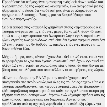
Προσέθεσε ότι στόχος είναι η αποφυγή ενός lock down καθώς και
ο χαρακτηρισμός της χώρας ως «ενδημική», ενώ αναφορικά με τις
πληρωμές σημείωσε ότι «πρόθεσή μας είναι να πληρωθούν οι
πραγματικοί δικαιούχοι. Στόχος μας να διαφυλάξουμε τους
έντιμους παραγωγούς».
Σε ό,τι αφορά στις καταβολές χρημάτων στους κτηνοτρόφους ο κ.
Τσιάρας ανέφερε ότι τις επόμενες μέρες θα καταβληθούν 46 εκατ.
ευρώ στους κτηνοτρόφους για ζωοτροφές λόγω εγκλεισμού των
ζώων εξαιτίας των ζωονόσων, ενώ είπε ότι έχουν εγκριθεί επιπλέον
10 εκατ. ευρώ που θα δοθούν τις αμέσως επόμενες μέρες για τα
θανατωθέντα ζώα.
Μέχρι σήμερα, όπως τόνισε, έχουν διατεθεί και 40 εκατ. ευρώ για
πληρωμές για τα ζώα που έχουν θανατωθεί, ενώ έχουν εγκριθεί επί
πλέον 12 εκατ. ευρώ, τα οποία όπως είπε ο ίδιος, θα διατίθενται με
βάση τους καταλόγους που αποστέλλουν οι περιφέρειες της χώρας.
«Κινητοποιήσαμε την ΕΛΑΣ με την οποία έχουμε στενή
συνεργασία στο πεδίο καθώς και όλες τις αρμόδιες αρχές» είπε ο κ.
Τσιάρας προσθέτοντας πως «έχουμε παραπέμψει στη Δικαιοσύνη
κάθε παραβατική συμπεριφορά και κάθε καταγγελία που αφορά μη
τήρηση των προβλεπομένων μέτρων» ενώ «έχουμε ζητήσει από τις
κατά τόπους περιφερειακές και δημοτικές Αρχές -όπως
προβλέπεται από τη σχετική νομοθεσία- την υπόδειξη χώρων για