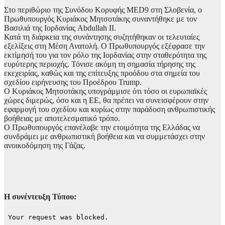
Στο περιθώριο της Συνόδου Κορυφής MED9 στη Σλοβενία, ο
Πρωθυπουργός Κυριάκος Μητσοτάκης συναντήθηκε με τον
Βασιλιά της Ιορδανίας Abdullah II.
Κατά τη διάρκεια της συνάντησης συζητήθηκαν οι τελευταίες
εξελίξεις στη Μέση Ανατολή. Ο Πρωθυπουργός εξέφρασε την
εκτίμησή του για τον ρόλο της Ιορδανίας στην σταθερότητα της
ευρύτερης περιοχής. Τόνισε ακόμη τη σημασία τήρησης της
εκεχειρίας, καθώς και της επίτευξης προόδου στα σημεία του
σχεδίου ειρήνευσης του Προέδρου Trump.
Ο Κυριάκος Μητσοτάκης υπογράμμισε ότι τόσο οι ευρωπαϊκές
χώρες διμερώς, όσο και η ΕΕ, θα πρέπει να συνεισφέρουν στην
εφαρμογή του σχεδίου και κυρίως στην παράδοση ανθρωπιστικής
βοήθειας με αποτελεσματικό τρόπο.
Ο Πρωθυπουργός επανέλαβε την ετοιμότητα της Ελλάδας να
συνδράμει με ανθρωπιστική βοήθεια και να συμμετάσχει στην
ανοικοδόμηση της Γάζας.
Η συνέντευξη Τύπου: