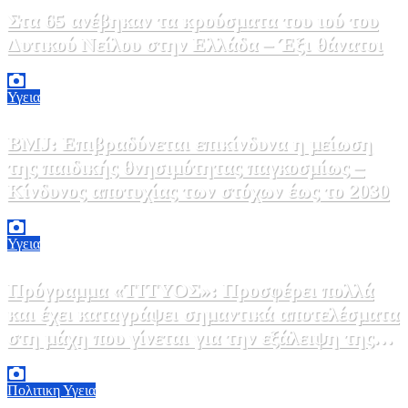
Στα 65 ανέβηκαν τα κρούσματα του ιού του
Δυτικού Νείλου στην Ελλάδα – Έξι θάνατοι
6 Αυγούστου, 2026 09:45
0
Υγεια
BMJ: Επιβραδύνεται επικίνδυνα η μείωση
της παιδικής θνησιμότητας παγκοσμίως –
Κίνδυνος αποτυχίας των στόχων έως το 2030
5 Αυγούστου, 2026 21:00
3
Υγεια
Πρόγραμμα «ΤΙΤΥΟΣ»: Προσφέρει πολλά
και έχει καταγράψει σημαντικά αποτελέσματα
στη μάχη που γίνεται για την εξάλειψη της
ηπατίτιδας C
3 Αυγούστου, 2026 12:00
1
Πολιτικη
Υγεια