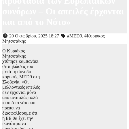
προστασία των Ευρωπαϊκών
συνόρων – Οι απειλές έρχονται
και από το Νότο»
20 Οκτωβρίου, 2025 18:27
#MED9
,
#Κυριάκος
Μητσοτάκης
Ο Κυριάκος
Μητσοτάκης
χτύπησε καμπανάκι
σε δηλώσεις του
μετά τη σύνοδο
κορυφής MED9 στη
Σλοβενία. «Οι
μελλοντικές απειλές
δεν έρχονται μόνο
από ανατολάς αλλά
κι από το νότο και
πρέπει να
διασφαλίσουμε ότι
η ΕΕ θα έχει την
ικανότητα να
προστατεύσει τα