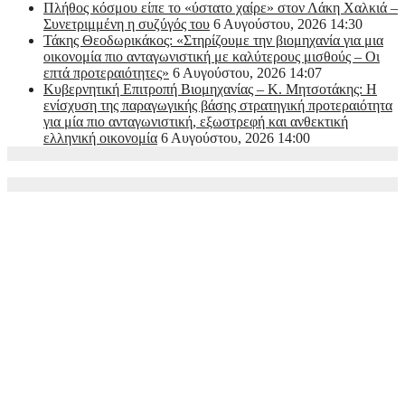
Πλήθος κόσμου είπε το «ύστατο χαίρε» στον Λάκη Χαλκιά –
Συνετριμμένη η συζύγός του
6 Αυγούστου, 2026 14:30
Τάκης Θεοδωρικάκος: «Στηρίζουμε την βιομηχανία για μια
οικονομία πιο ανταγωνιστική με καλύτερους μισθούς – Οι
επτά προτεραιότητες»
6 Αυγούστου, 2026 14:07
Κυβερνητική Επιτροπή Βιομηχανίας – Κ. Μητσοτάκης: Η
ενίσχυση της παραγωγικής βάσης στρατηγική προτεραιότητα
για μία πιο ανταγωνιστική, εξωστρεφή και ανθεκτική
ελληνική οικονομία
6 Αυγούστου, 2026 14:00