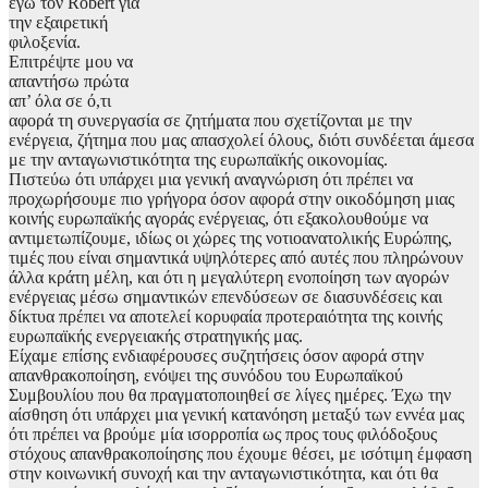
εγώ τον Robert για
την εξαιρετική
φιλοξενία.
Επιτρέψτε μου να
απαντήσω πρώτα
απ’ όλα σε ό,τι
αφορά τη συνεργασία σε ζητήματα που σχετίζονται με την
ενέργεια, ζήτημα που μας απασχολεί όλους, διότι συνδέεται άμεσα
με την ανταγωνιστικότητα της ευρωπαϊκής οικονομίας.
Πιστεύω ότι υπάρχει μια γενική αναγνώριση ότι πρέπει να
προχωρήσουμε πιο γρήγορα όσον αφορά στην οικοδόμηση μιας
κοινής ευρωπαϊκής αγοράς ενέργειας, ότι εξακολουθούμε να
αντιμετωπίζουμε, ιδίως οι χώρες της νοτιοανατολικής Ευρώπης,
τιμές που είναι σημαντικά υψηλότερες από αυτές που πληρώνουν
άλλα κράτη μέλη, και ότι η μεγαλύτερη ενοποίηση των αγορών
ενέργειας μέσω σημαντικών επενδύσεων σε διασυνδέσεις και
δίκτυα πρέπει να αποτελεί κορυφαία προτεραιότητα της κοινής
ευρωπαϊκής ενεργειακής στρατηγικής μας.
Είχαμε επίσης ενδιαφέρουσες συζητήσεις όσον αφορά στην
απανθρακοποίηση, ενόψει της συνόδου του Ευρωπαϊκού
Συμβουλίου που θα πραγματοποιηθεί σε λίγες ημέρες. Έχω την
αίσθηση ότι υπάρχει μια γενική κατανόηση μεταξύ των εννέα μας
ότι πρέπει να βρούμε μία ισορροπία ως προς τους φιλόδοξους
στόχους απανθρακοποίησης που έχουμε θέσει, με ισότιμη έμφαση
στην κοινωνική συνοχή και την ανταγωνιστικότητα, και ότι θα