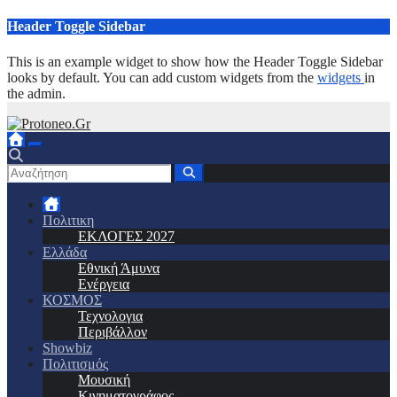
Μετάβαση
Header Toggle Sidebar
στο
περιεχόμενο
This is an example widget to show how the Header Toggle Sidebar
looks by default. You can add custom widgets from the
widgets
in
the admin.
Πολιτικη
ΕΚΛΟΓΕΣ 2027
Ελλάδα
Εθνική Άμυνα
Ενέργεια
ΚΟΣΜΟΣ
Τεχνολογια
Περιβάλλον
Showbiz
Πολιτισμός
Μουσική
Κινηματογράφος