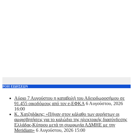
ΡΟΗ ΕΙΔΗΣΕΩΝ
Αύριο 7 Αυγούστου η καταβολή του Αδειοδωροσήμου σε
91.455 οικοδόμους από τον e-ΕΦΚΑ
6 Αυγούστου, 2026
16:00
Κ. Χατζηδάκης: «Πήγαν στον κάλαθο των αχρήστων οι
αμφισβητήσεις για το καλώδιο της ηλεκτρικής διασύνδεσης
Ελλάδας-Κύπρου μετά τη συμφωνία ΑΔΜΗΕ με την
Meridiam»
6 Αυγούστου, 2026 15:00