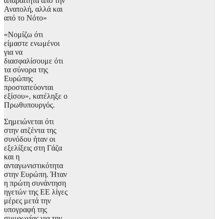
απαραίτητα από την
Ανατολή, αλλά και
από το Νότο»
«Νομίζω ότι
είμαστε ενωμένοι
για να
διασφαλίσουμε ότι
τα σύνορα της
Ευρώπης
προστατεύονται
εξίσου», κατέληξε ο
Πρωθυπουργός.
Σημειώνεται ότι
στην ατζέντα της
συνόδου ήταν οι
εξελίξεις στη Γάζα
και η
ανταγωνιστικότητα
στην Ευρώπη. Ήταν
η πρώτη συνάντηση
ηγετών της ΕΕ λίγες
μέρες μετά την
υπογραφή της
συμφωνίας για την