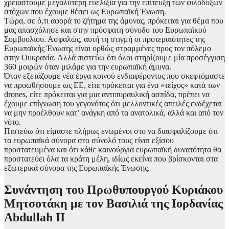
χρειαστούμε μεγαλύτερη ευελιξία για την επίτευξη των φιλόδοξων
στόχων που έχουμε θέσει ως Ευρωπαϊκή Ένωση.
Τώρα, σε ό,τι αφορά το ζήτημα της άμυνας, πρόκειται για θέμα που
μας απασχόλησε και στην πρόσφατη σύνοδο του Ευρωπαϊκού
Συμβουλίου. Ασφαλώς, αυτή τη στιγμή οι προτεραιότητες της
Ευρωπαϊκής Ένωσης είναι ορθώς στραμμένες προς τον πόλεμο
στην Ουκρανία. Αλλά πιστεύω ότι όλοι στηρίζουμε μία προσέγγιση
360 μοιρών όταν μιλάμε για την ευρωπαϊκή άμυνα.
Όταν εξετάζουμε νέα έργα κοινού ενδιαφέροντος που σκεφτόμαστε
να προωθήσουμε ως ΕΕ, είτε πρόκειται για ένα «τείχος» κατά των
drones, είτε πρόκειται για μια αντιπυραυλική ασπίδα, πρέπει να
έχουμε επίγνωση του γεγονότος ότι μελλοντικές απειλές ενδέχεται
να μην προέλθουν κατ’ ανάγκη από τα ανατολικά, αλλά και από τον
νότο.
Πιστεύω ότι είμαστε πλήρως ενωμένοι στο να διασφαλίζουμε ότι
τα ευρωπαϊκά σύνορα στο σύνολό τους είναι εξίσου
προστατευμένα και ότι κάθε καινούργια ευρωπαϊκή δυνατότητα θα
προστατεύει όλα τα κράτη μέλη, ιδίως εκείνα που βρίσκονται στα
εξωτερικά σύνορα της Ευρωπαϊκής Ένωσης.
Συνάντηση του Πρωθυπουργού Κυριάκου
Μητσοτάκη με τον Βασιλιά της Ιορδανίας
Abdullah II