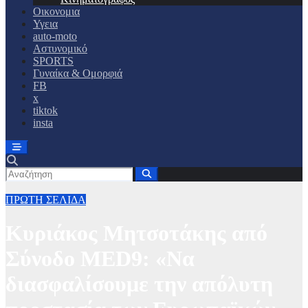
Οικονομια
Υγεια
auto-moto
Αστυνομικό
SPORTS
Γυναίκα & Ομορφιά
FB
x
tiktok
insta
ΠΡΩΤΗ ΣΕΛΙΔΑ
Κυριάκος Μητσοτάκης από
Σύνοδο MED9: «Να
διασφαλίσουμε την απόλυτη