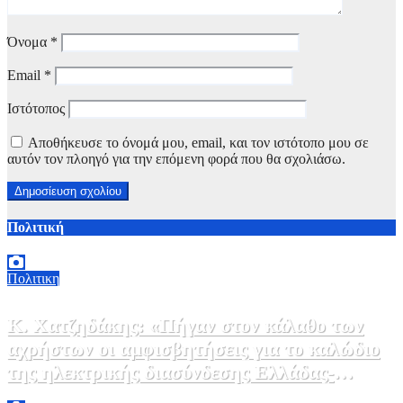
Όνομα
*
Email
*
Ιστότοπος
Αποθήκευσε το όνομά μου, email, και τον ιστότοπο μου σε
αυτόν τον πλοηγό για την επόμενη φορά που θα σχολιάσω.
Πολιτική
Πολιτικη
Κ. Χατζηδάκης: «Πήγαν στον κάλαθο των
αχρήστων οι αμφισβητήσεις για το καλώδιο
της ηλεκτρικής διασύνδεσης Ελλάδας-
Κύπρου μετά τη συμφωνία ΑΔΜΗΕ με την
6 Αυγούστου, 2026 15:00
0