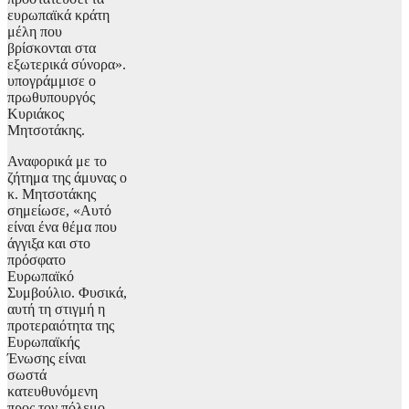
ευρωπαϊκά κράτη
μέλη που
βρίσκονται στα
εξωτερικά σύνορα».
υπογράμμισε ο
πρωθυπουργός
Κυριάκος
Μητσοτάκης.
Αναφορικά με το
ζήτημα της άμυνας ο
κ. Μητσοτάκης
σημείωσε, «Αυτό
είναι ένα θέμα που
άγγιξα και στο
πρόσφατο
Ευρωπαϊκό
Συμβούλιο. Φυσικά,
αυτή τη στιγμή η
προτεραιότητα της
Ευρωπαϊκής
Ένωσης είναι
σωστά
κατευθυνόμενη
προς τον πόλεμο