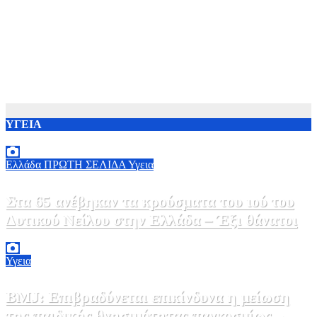
ΥΓΕΙΑ
Ελλάδα
ΠΡΩΤΗ ΣΕΛΙΔΑ
Υγεια
Στα 65 ανέβηκαν τα κρούσματα του ιού του
Δυτικού Νείλου στην Ελλάδα – Έξι θάνατοι
6 Αυγούστου, 2026 09:45
0
Υγεια
BMJ: Επιβραδύνεται επικίνδυνα η μείωση
της παιδικής θνησιμότητας παγκοσμίως –