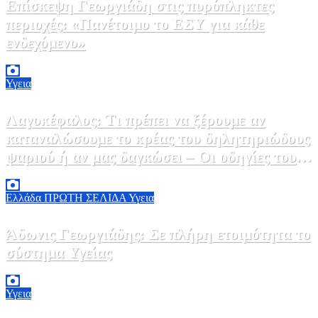
Επίσκεψη Γεωργιάδη στις πυρόπληκτες
περιοχές: «Πανέτοιμο το ΕΣΥ για κάθε
ενδεχόμενο»
2 Αυγούστου, 2026 14:37
2
Υγεια
Λαγοκέφαλος: Τι πρέπει να ξέρουμε αν
καταναλώσουμε το κρέας του δηλητηριώδους
ψαριού ή αν μας δαγκώσει – Οι οδηγίες του
ΕΟΔΥ
2 Αυγούστου, 2026 13:00
1
Ελλάδα
ΠΡΩΤΗ ΣΕΛΙΔΑ
Υγεια
Άδωνις Γεωργιάδης: Σε πλήρη ετοιμότητα το
σύστημα Υγείας
2 Αυγούστου, 2026 11:49
1
Υγεια