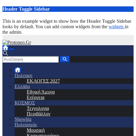
Μετάβαση
Header Toggle Sidebar
στο
περιεχόμενο
This is an example widget to show how the Header Toggle Sidebar
looks by default. You can add custom widgets from the
widgets
in
the admin.
Πολιτικη
ΕΚΛΟΓΕΣ 2027
Ελλάδα
Εθνική Άμυνα
Ενέργεια
ΚΟΣΜΟΣ
Τεχνολογια
Περιβάλλον
Showbiz
Πολιτισμός
Μουσική
Κινηματογράφος