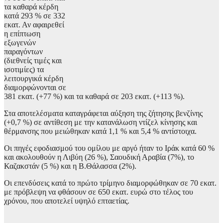
τα καθαρά κέρδη
κατά 293 % σε 332
εκατ. Αν αφαιρεθεί
η επίπτωση
εξωγενών
παραγόντων
(διεθνείς τιμές και
ισοτιμίες) τα
λειτουργικά κέρδη
διαμορφώνονται σε
381 εκατ. (+77 %) και τα καθαρά σε 203 εκατ. (+113 %).
Στα αποτελέσματα καταγράφεται αύξηση της ζήτησης βενζίνης
(+0,7 %) σε αντίθεση με την κατανάλωση ντίζελ κίνησης και
θέρμανσης που μειώθηκαν κατά 1,1 % και 5,4 % αντίστοιχα.
Οι πηγές εφοδιασμού του ομίλου με αργό ήταν το Ιράκ κατά 60 %
και ακολουθούν η Λιβύη (26 %), Σαουδική Αραβία (7%), το
Καζακστάν (5 %) και η Β.Θάλασσα (2%).
Οι επενδύσεις κατά το πρώτο τρίμηνο διαμορφώθηκαν σε 70 εκατ.
με πρόβλεψη να φθάσουν σε 650 εκατ. ευρώ στο τέλος του
χρόνου, που αποτελεί υψηλό επταετίας.