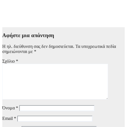
Eurobank: Ανακοίνωσε συνολικά καθαρά κέρδη 738 εκατ.
ευρώ στο πρώτο εξάμηνο – Αυξημένα κατά 6,8%
2 Αυγούστου, 2026 21:00
Αφήστε μια απάντηση
Η ηλ. διεύθυνση σας δεν δημοσιεύεται.
Τα υποχρεωτικά πεδία
σημειώνονται με
*
Σχόλιο
*
Όνομα
*
Email
*