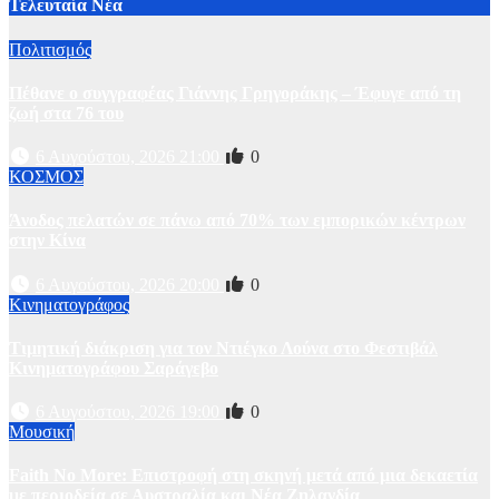
Τελευταία Νέα
Πολιτισμός
Πέθανε ο συγγραφέας Γιάννης Γρηγοράκης – Έφυγε από τη
ζωή στα 76 του
6 Αυγούστου, 2026 21:00
0
ΚΟΣΜΟΣ
Άνοδος πελατών σε πάνω από 70% των εμπορικών κέντρων
στην Κίνα
6 Αυγούστου, 2026 20:00
0
Κινηματογράφος
Τιμητική διάκριση για τον Ντιέγκο Λούνα στο Φεστιβάλ
Κινηματογράφου Σαράγεβο
6 Αυγούστου, 2026 19:00
0
Μουσική
Faith No More: Επιστροφή στη σκηνή μετά από μια δεκαετία
με περιοδεία σε Αυστραλία και Νέα Ζηλανδία