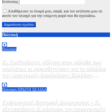
Ιστότοπος
Αποθήκευσε το όνομά μου, email, και τον ιστότοπο μου σε
αυτόν τον πλοηγό για την επόμενη φορά που θα σχολιάσω.
Πολιτική
Πολιτικη
Κ. Χατζηδάκης: «Πήγαν στον κάλαθο των
αχρήστων οι αμφισβητήσεις για το καλώδιο
της ηλεκτρικής διασύνδεσης Ελλάδας-
Κύπρου μετά τη συμφωνία ΑΔΜΗΕ με την
6 Αυγούστου, 2026 15:00
0
Meridiam»
Πολιτικη
ΠΡΩΤΗ ΣΕΛΙΔΑ
Κυβερνητική Επιτροπή Βιομηχανίας – Κ.
Μητσοτάκης: Η ενίσχυση της παραγωγικής