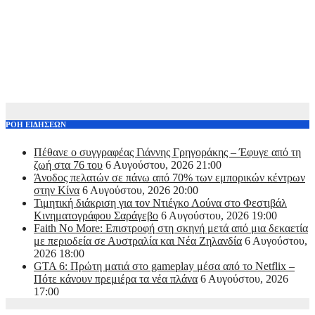
ΡΟΗ ΕΙΔΗΣΕΩΝ
Πέθανε ο συγγραφέας Γιάννης Γρηγοράκης – Έφυγε από τη
ζωή στα 76 του
6 Αυγούστου, 2026 21:00
Άνοδος πελατών σε πάνω από 70% των εμπορικών κέντρων
στην Κίνα
6 Αυγούστου, 2026 20:00
Τιμητική διάκριση για τον Ντιέγκο Λούνα στο Φεστιβάλ
Κινηματογράφου Σαράγεβο
6 Αυγούστου, 2026 19:00
Faith No More: Επιστροφή στη σκηνή μετά από μια δεκαετία
με περιοδεία σε Αυστραλία και Νέα Ζηλανδία
6 Αυγούστου,
2026 18:00
GTA 6: Πρώτη ματιά στο gameplay μέσα από το Netflix –
Πότε κάνουν πρεμιέρα τα νέα πλάνα
6 Αυγούστου, 2026
17:00