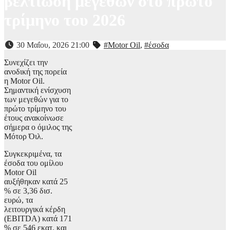
βελτίωση μεγεθών στο πρώτο
τρίμηνο του 2026
30 Μαΐου, 2026 21:00
#Motor Oil
,
#έσοδα
Συνεχίζει την
ανοδική της πορεία
η Motor Oil.
Σημαντική ενίσχυση
των μεγεθών για το
πρώτο τρίμηνο του
έτους ανακοίνωσε
σήμερα ο όμιλος της
Μότορ Όιλ.
Συγκεκριμένα, τα
έσοδα του ομίλου
Motor Oil
αυξήθηκαν κατά 25
% σε 3,36 δισ.
ευρώ, τα
λειτουργικά κέρδη
(EBITDA) κατά 171
% σε 546 εκατ. και