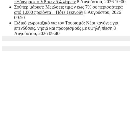
«Ξύπνησε» ο V8 των 5,4 λίτρων
8 Αυγούστου, 2026 10:00
Σούπερ μάρκετ: Μειώσεις τιμών έως 7% σε περισσότερα
από 1.000 προϊόντα – Πότε ξεκινούν
8 Αυγούστου, 2026
09:50
Ειδικό χωροταξικό για τον Τουρισμό: Νέοι κανόνες για
επενδύσεις, νησιά και προορισμούς με υψηλή πίεση
8
Αυγούστου, 2026 09:40