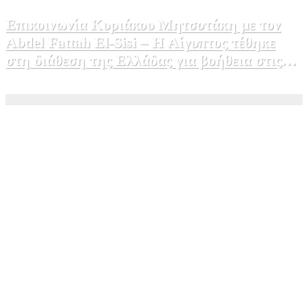
Επικοινωνία Κυριάκου Μητσοτάκη με τον
Abdel Fattah El-Sisi – Η Αίγυπτος τέθηκε
στη διάθεση της Ελλάδας για βοήθεια στις
φωτιές
5 Αυγούστου, 2026 15:58
1