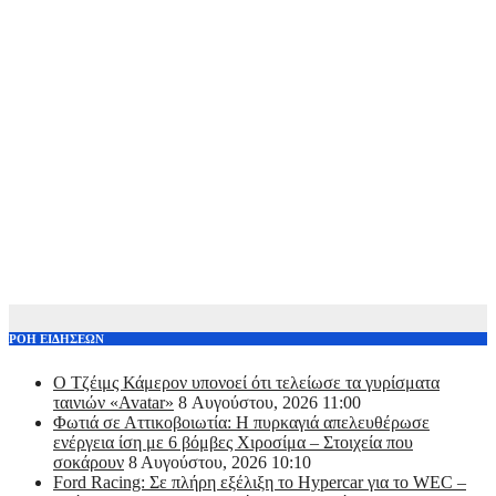
ΡΟΗ ΕΙΔΗΣΕΩΝ
Ο Τζέιμς Κάμερον υπονοεί ότι τελείωσε τα γυρίσματα
ταινιών «Avatar»
8 Αυγούστου, 2026 11:00
Φωτιά σε Αττικoβοιωτία: Η πυρκαγιά απελευθέρωσε
ενέργεια ίση με 6 βόμβες Χιροσίμα – Στοιχεία που
σοκάρουν
8 Αυγούστου, 2026 10:10
Ford Racing: Σε πλήρη εξέλιξη το Hypercar για το WEC –