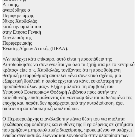
Αττικής,
αναφέρθηκε ο
Περιφερειάρχης
Νίκος Χαρδαλιάς
κατά την ομιλία του
στην Ετήσια Γενική
Συνέλευση της
Περιφερειακής
Ένωσης Δήμων Αττικής (ΠΕΔΑ).
«Αν υπάρχει κάτι επίκαιρο, αυτό είναι η προσπάθεια της
Αυτοδιοίκησης να συνεννοείται για όλα τα ζητήματα με το κεντρικό
κράτος» είπε ο κ. Χαρδαλιάς, τονίζοντας ότι η προωθούμενη
θεσμική μεταρρύθμιση αποτελεί «ένα συνεκτικό σχέδιο, μια
εξαιρετική δουλειά, η οποία έρχεται να κάνει ευκολότερη την
προσπάθεια όλων μας». Εξήρε μάλιστα τη συμβολή του
Υπουργού Εσωτερικών Θοδωρή Λιβάνιου προς αυτήν την
κατεύθυνση, επισημαίνοντας ότι «αντιλαμβάνεται τα δεδομένα της
εποχής και, παρότι δεν προέρχεται από την αυτοδιοίκηση, έχει
απίστευτη αυτοδιοικητική κουλτούρα».
Ο Περιφερειάρχης επανάλαβε την πάγια θέση του για απόλυτα
ξεκάθαρες αρμοδιότητες και ευθύνες της Περιφέρειας σε ζητήματα
που χρήζουν μητροπολιτικής διαχείρισης, προκειμένου να υπάρχει
ενιαίος σχεδιασμός, έλεγχος και λογοδοσία στην υλοποίηση των