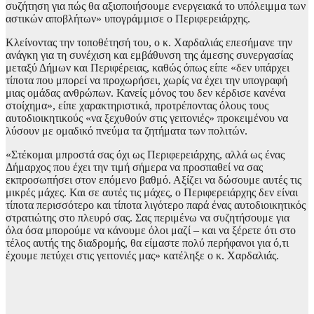
συζήτηση για πώς θα αξιοποιήσουμε ενεργειακά το υπόλειμμα των
αστικών αποβλήτων» υπογράμμισε ο Περιφερειάρχης.
Κλείνοντας την τοποθέτησή του, ο κ. Χαρδαλιάς επεσήμανε την
ανάγκη για τη συνέχιση και εμβάθυνση της άμεσης συνεργασίας
μεταξύ Δήμων και Περιφέρειας, καθώς όπως είπε «δεν υπάρχει
τίποτα που μπορεί να προχωρήσει, χωρίς να έχει την υπογραφή
μιας ομάδας ανθρώπων. Κανείς μόνος του δεν κέρδισε κανένα
στοίχημα», είπε χαρακτηριστικά, προτρέποντας όλους τους
αυτοδιοικητικούς «να ξεχυθούν στις γειτονιές» προκειμένου να
λύσουν με ομαδικό πνεύμα τα ζητήματα των πολιτών.
«Στέκομαι μπροστά σας όχι ως Περιφερειάρχης, αλλά ως ένας
Δήμαρχος που έχει την τιμή σήμερα να προσπαθεί να σας
εκπροσωπήσει στον επόμενο βαθμό. Αξίζει να δώσουμε αυτές τις
μικρές μάχες. Και σε αυτές τις μάχες, ο Περιφερειάρχης δεν είναι
τίποτα περισσότερο και τίποτα λιγότερο παρά ένας αυτοδιοικητικός
στρατιώτης στο πλευρό σας. Σας περιμένω να συζητήσουμε για
όλα όσα μπορούμε να κάνουμε όλοι μαζί – και να ξέρετε ότι στο
τέλος αυτής της διαδρομής, θα είμαστε πολύ περήφανοι για ό,τι
έχουμε πετύχει στις γειτονιές μας» κατέληξε ο κ. Χαρδαλιάς.