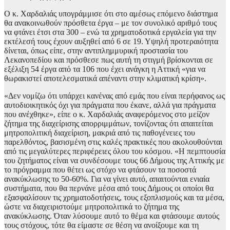
Ο κ. Χαρδαλιάς υπογράμμισε ότι στο αμέσως επόμενο διάστημα
θα ανακοινωθούν πρόσθετα έργα – με τον συνολικό αριθμό τους
να φτάνει έτσι στα 300 – ενώ τα χρηματοδοτικά εργαλεία για την
εκτέλεσή τους έχουν αυξηθεί από 6 σε 19. Υψηλή προτεραιότητα
δίνεται, όπως είπε, στην αντιπλημμυρική προστασία του
Λεκανοπεδίου και πρόσθεσε πως αυτή τη στιγμή βρίσκονται σε
εξέλιξη 54 έργα από τα 106 που έχει ανάγκη η Αττική «για να
θωρακιστεί αποτελεσματικά απέναντι στην κλιματική κρίση».
«Δεν νομίζω ότι υπάρχει κανένας από εμάς που είναι περήφανος ως
αυτοδιοικητικός όχι για πράγματα που έκανε, αλλά για πράγματα
που ανέχθηκε», είπε ο κ. Χαρδαλιάς αναφερόμενος στο μείζον
ζήτημα της διαχείρισης απορριμμάτων, τονίζοντας ότι απαιτείται
μητροπολιτική διαχείριση, μακριά από τις παθογένειες του
παρελθόντος, βασισμένη στις καλές πρακτικές που ακολουθούνται
από τις μεγαλύτερες περιφέρειες όλου του κόσμου. «Η πεμπτουσία
του ζητήματος είναι να συνδέσουμε τους 66 Δήμους της Αττικής με
το πρόγραμμα που θέτει ως στόχο να φτάσουν τα ποσοστά
ανακύκλωσης το 50-60%. Για να γίνει αυτό, απαιτούνται ενιαία
συστήματα, που θα περνάνε μέσα από τους Δήμους οι οποίοι θα
εξασφαλίσουν τις χρηματοδοτήσεις, τους εξοπλισμούς και τα μέσα,
ώστε να διαχειριστούμε μητροπολιτικά το ζήτημα της
ανακύκλωσης. Όταν λύσουμε αυτό το θέμα και φτάσουμε αυτούς
τους στόχους, τότε θα είμαστε σε θέση να ανοίξουμε και τη