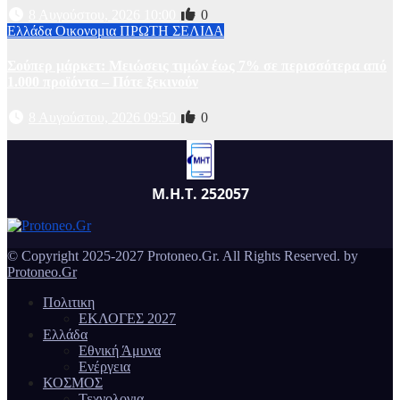
8 Αυγούστου, 2026 10:00
0
Ελλάδα
Οικονομια
ΠΡΩΤΗ ΣΕΛΙΔΑ
Σούπερ μάρκετ: Μειώσεις τιμών έως 7% σε περισσότερα από
1.000 προϊόντα – Πότε ξεκινούν
8 Αυγούστου, 2026 09:50
0
Μ.Η.Τ. 252057
© Copyright 2025-2027 Protoneo.Gr. All Rights Reserved. by
Protoneo.Gr
Πολιτικη
ΕΚΛΟΓΕΣ 2027
Ελλάδα
Εθνική Άμυνα
Ενέργεια
ΚΟΣΜΟΣ
Τεχνολογια