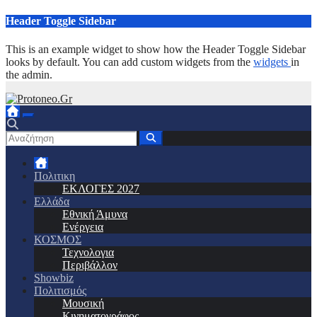
Μετάβαση
Header Toggle Sidebar
στο
περιεχόμενο
This is an example widget to show how the Header Toggle Sidebar
looks by default. You can add custom widgets from the
widgets
in
the admin.
Πολιτικη
ΕΚΛΟΓΕΣ 2027
Ελλάδα
Εθνική Άμυνα
Ενέργεια
ΚΟΣΜΟΣ
Τεχνολογια
Περιβάλλον
Showbiz
Πολιτισμός
Μουσική
Κινηματογράφος