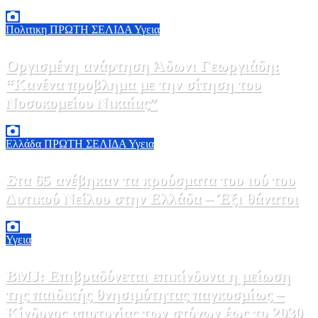
7 Αυγούστου, 2026 23:00
0
Πολιτικη
ΠΡΩΤΗ ΣΕΛΙΔΑ
Υγεια
Οργισμένη ανάρτηση Άδωνι Γεωργιάδη:
“Κανένα προβλημα με την σίτηση του
Νοσοκομείου Νικαίας”
7 Αυγούστου, 2026 11:30
0
Ελλάδα
ΠΡΩΤΗ ΣΕΛΙΔΑ
Υγεια
Στα 65 ανέβηκαν τα κρούσματα του ιού του
Δυτικού Νείλου στην Ελλάδα – Έξι θάνατοι
6 Αυγούστου, 2026 09:45
0
Υγεια
BMJ: Επιβραδύνεται επικίνδυνα η μείωση
της παιδικής θνησιμότητας παγκοσμίως –
Κίνδυνος αποτυχίας των στόχων έως το 2030