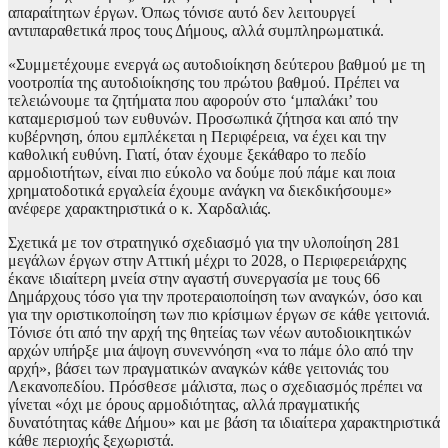
απαραίτητων έργων. Όπως τόνισε αυτό δεν λειτουργεί
αντιπαραθετικά προς τους Δήμους, αλλά συμπληρωματικά.
«Συμμετέχουμε ενεργά ως αυτοδιοίκηση δεύτερου βαθμού με τη
νοοτροπία της αυτοδιοίκησης του πρώτου βαθμού. Πρέπει να
τελειώνουμε τα ζητήματα που αφορούν στο ‘μπαλάκι’ του
καταμερισμού των ευθυνών. Προσωπικά ζήτησα και από την
κυβέρνηση, όπου εμπλέκεται η Περιφέρεια, να έχει και την
καθολική ευθύνη. Γιατί, όταν έχουμε ξεκάθαρο το πεδίο
αρμοδιοτήτων, είναι πιο εύκολο να δούμε πού πάμε και ποια
χρηματοδοτικά εργαλεία έχουμε ανάγκη να διεκδικήσουμε»
ανέφερε χαρακτηριστικά ο κ. Χαρδαλιάς.
Σχετικά με τον στρατηγικό σχεδιασμό για την υλοποίηση 281
μεγάλων έργων στην Αττική μέχρι το 2028, ο Περιφερειάρχης
έκανε ιδιαίτερη μνεία στην αγαστή συνεργασία με τους 66
Δημάρχους τόσο για την προτεραιοποίηση των αναγκών, όσο και
για την οριστικοποίηση των πιο κρίσιμων έργων σε κάθε γειτονιά.
Τόνισε ότι από την αρχή της θητείας των νέων αυτοδιοικητικών
αρχών υπήρξε μια άψογη συνεννόηση «να το πάμε όλο από την
αρχή», βάσει των πραγματικών αναγκών κάθε γειτονιάς του
Λεκανοπεδίου. Πρόσθεσε μάλιστα, πως ο σχεδιασμός πρέπει να
γίνεται «όχι με όρους αρμοδιότητας, αλλά πραγματικής
δυνατότητας κάθε Δήμου» και με βάση τα ιδιαίτερα χαρακτηριστικά
κάθε περιοχής ξεχωριστά.