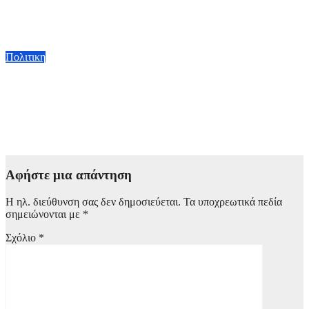
αναπόσπαστο μέρος του συνολικού αναπτυξιακού μας
σχεδιασμού»
7 Αυγούστου, 2026 10:33
Πολιτικη
Κ. Χατζηδάκης: «Πήγαν στον κάλαθο των αχρήστων οι
αμφισβητήσεις για το καλώδιο της ηλεκτρικής διασύνδεσης
Ελλάδας-Κύπρου μετά τη συμφωνία ΑΔΜΗΕ με την
Meridiam»
6 Αυγούστου, 2026 15:00
Αφήστε μια απάντηση
Η ηλ. διεύθυνση σας δεν δημοσιεύεται.
Τα υποχρεωτικά πεδία
σημειώνονται με
*
Σχόλιο
*