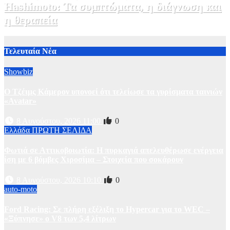
Hashimoto: Τα συμπτώματα, η διάγνωση και
η θεραπεία
2 Αυγούστου, 2026 11:00
1
Τελευταία Νέα
Showbiz
Ο Τζέιμς Κάμερον υπονοεί ότι τελείωσε τα γυρίσματα ταινιών
«Avatar»
8 Αυγούστου, 2026 11:00
0
Ελλάδα
ΠΡΩΤΗ ΣΕΛΙΔΑ
Φωτιά σε Αττικoβοιωτία: Η πυρκαγιά απελευθέρωσε ενέργεια
ίση με 6 βόμβες Χιροσίμα – Στοιχεία που σοκάρουν
8 Αυγούστου, 2026 10:10
0
auto-moto
Ford Racing: Σε πλήρη εξέλιξη το Hypercar για το WEC –
«Ξύπνησε» ο V8 των 5,4 λίτρων