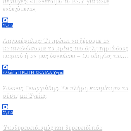
περιοχές: «Πανέτοιμο το ΕΣΥ για κάθε
ενδεχόμενο»
2 Αυγούστου, 2026 14:37
2
Υγεια
Λαγοκέφαλος: Τι πρέπει να ξέρουμε αν
καταναλώσουμε το κρέας του δηλητηριώδους
ψαριού ή αν μας δαγκώσει – Οι οδηγίες του
ΕΟΔΥ
2 Αυγούστου, 2026 13:00
1
Ελλάδα
ΠΡΩΤΗ ΣΕΛΙΔΑ
Υγεια
Άδωνις Γεωργιάδης: Σε πλήρη ετοιμότητα το
σύστημα Υγείας
2 Αυγούστου, 2026 11:49
1
Υγεια
Υποθυρεοειδισμός και θυρεοειδίτιδα