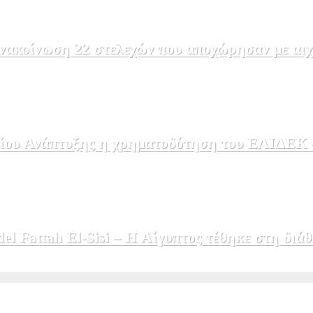
ακοίνωση 22 στελεχών που αποχώρησαν με αιχμέ
ου Ανάπτυξης η χρηματοδότηση του ΕΛΙΔΕΚ – 
 Fattah El-Sisi – Η Αίγυπτος τέθηκε στη διάθ