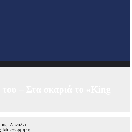
 του – Στα σκαριά το «King
 τους ‘Αρνολντ
ς. Με αφορμή τη