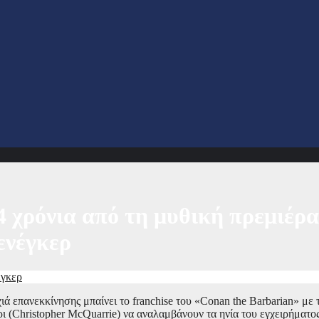
4 χρόνια από τη μυθική πρεμιέρα
ενέγκερ
έγκερ
ά επανεκκίνησης μπαίνει το franchise του «Conan the Barbarian» με
(Christopher McQuarrie) να αναλαμβάνουν τα ηνία του εγχειρήματο