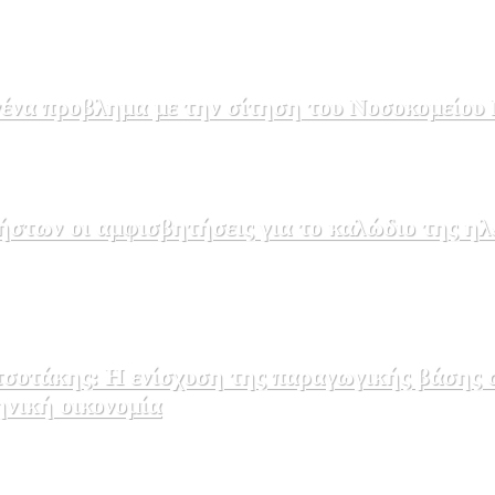
να προβλημα με την σίτηση του Νοσοκομείου 
στων οι αμφισβητήσεις για το καλώδιο της η
σοτάκης: Η ενίσχυση της παραγωγικής βάσης σ
ηνική οικονομία