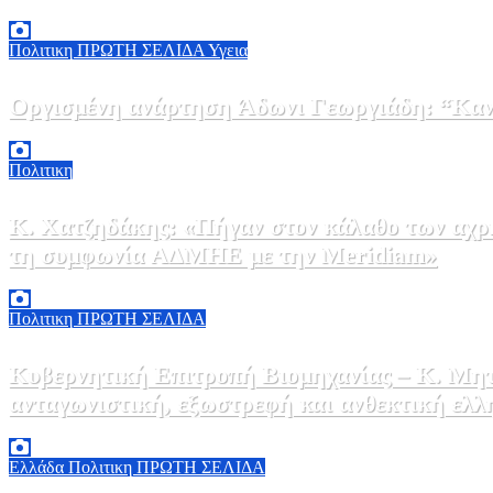
Πολιτικη
ΠΡΩΤΗ ΣΕΛΙΔΑ
Υγεια
Οργισμένη ανάρτηση Άδωνι Γεωργιάδη: “Κανέ
7 Αυγούστου, 2026 11:30
0
Πολιτικη
Κ. Χατζηδάκης: «Πήγαν στον κάλαθο των αχρή
τη συμφωνία ΑΔΜΗΕ με την Meridiam»
6 Αυγούστου, 2026 15:00
0
Πολιτικη
ΠΡΩΤΗ ΣΕΛΙΔΑ
Κυβερνητική Επιτροπή Βιομηχανίας – Κ. Μητ
ανταγωνιστική, εξωστρεφή και ανθεκτική ελλ
6 Αυγούστου, 2026 14:00
0
Ελλάδα
Πολιτικη
ΠΡΩΤΗ ΣΕΛΙΔΑ