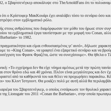
982, ο Σβαρτσενέγκερ αποκάλυψε στο TheArnoldFans ότι το πολυανα
α ότι ο Κρίστοφερ ΜακΚουάρι έχει αναλάβει τόσο το σενάριο όσο και
πιστρέψει στον εμβληματικό ρόλο.
ής στους ανθρώπους που διαμόρφωσαν τον μύθο του ήρωα: στον συγ
οίου τα εμβληματικά έργα ταυτίστηκαν με την μορφή του Conan, αλλά
 Barbarian» το 1982.
ραγματικότητα και είμαι ενθουσιασμένος γι’ αυτό», δήλωσε χαρακτη
υμε το «King Conan», να γραφτεί ένα εξαιρετικό σενάριο και να βρού
προσέγγιση του Φρανκ Φραζέτα, ώστε να συνεχίσουμε». Θα ήθελα ο Τ
νική: «Το εγχείρημα δεν θα είχε νόημα αμέσως μετά την πρώτη ταινί
 στον θρόνο εδώ και 40 χρόνια. Πλέον είναι μεγαλύτερος και δεν έχε
ουραστεί από τα καθήκοντά του και θέλει να προχωρήσει παρακάτω. Κ
οι» του Κλιντ Ίστγουντ. Θα μοιάζει πολύ με αυτή αλλά θα περιλαμβάν
αριέρα του Σβαρτσενέγκερ, ο οποίος ενσάρκωσε τον θρυλικό χαρακτ
ία της Lionsgate του 2011 «Conan the Barbarian», στην οποία πρωταγ