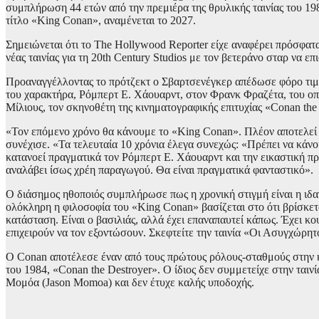
συμπλήρωση 44 ετών από την πρεμιέρα της θρυλικής ταινίας του 1
τίτλο «King Conan», αναμένεται το 2027.
Σημειώνεται ότι το The Hollywood Reporter είχε αναφέρει πρόσφατ
νέας ταινίας για τη 20th Century Studios με τον βετεράνο σταρ να ε
Προαναγγέλλοντας το πρότζεκτ ο Σβαρτσενέγκερ απέδωσε φόρο τιμ
του χαρακτήρα, Ρόμπερτ Ε. Χάουαρντ, στον Φρανκ Φραζέτα, του οπ
Μίλιους, τον σκηνοθέτη της κινηματογραφικής επιτυχίας «Conan the
«Τον επόμενο χρόνο θα κάνουμε το «King Conan». Πλέον αποτελεί π
συνέχισε. «Τα τελευταία 10 χρόνια έλεγα συνεχώς: «Πρέπει να κάνο
κατανοεί πραγματικά τον Ρόμπερτ Ε. Χάουαρντ και την εικαστική 
αναλάβει ίσως χρέη παραγωγού. Θα είναι πραγματικά φανταστικό».
Ο διάσημος ηθοποιός συμπλήρωσε πως η χρονική στιγμή είναι η ιδα
ολόκληρη η φιλοσοφία του «King Conan» βασίζεται στο ότι βρίσκεται
κατάσταση. Είναι ο βασιλιάς, αλλά έχει επαναπαυτεί κάπως. Έχει κ
επιχειρούν να τον εξοντώσουν. Σκεφτείτε την ταινία «Οι Ασυγχώρητ
Ο Conan αποτέλεσε έναν από τους πρώτους ρόλους-σταθμούς στην κ
του 1984, «Conan the Destroyer». Ο ίδιος δεν συμμετείχε στην ταιν
Μομόα (Jason Momoa) και δεν έτυχε καλής υποδοχής.