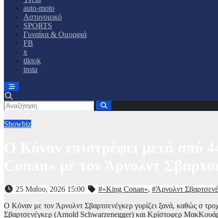
auto-moto
Αστυνομικό
SPORTS
Γυναίκα & Ομορφιά
FB
x
tiktok
insta
Showbiz
Ο Κόναν επιστρέφει μετά από 4
Conan» με τον Άρνολντ Σβαρτσ
25 Μαΐου, 2026 15:00
#«King Conan»
,
#Άρνολντ Σβαρτσεν
Ο Κόναν με τον Άρνολντ Σβαρτσενέγκερ γυρίζει ξανά, καθώς σ τροχι
Σβαρτσενέγκερ (Arnold Schwarzenegger) και Κρίστοφερ ΜακΚουάρι 