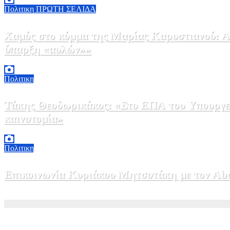
Πολιτικη
ΠΡΩΤΗ ΣΕΛΙΔΑ
Χαμός στο κόμμα της Μαρίας Καρυστιανού: Αν
ύπαρξη «αυλών»»
5 Αυγούστου, 2026 17:00
0
Πολιτικη
Τάκης Θεοδωρικάκος: «Στο ΕΠΑ του Υπουργεί
καινοτομία»
5 Αυγούστου, 2026 16:30
1
Πολιτικη
Επικοινωνία Κυριάκου Μητσοτάκη με τον Abdel
5 Αυγούστου, 2026 15:58
1