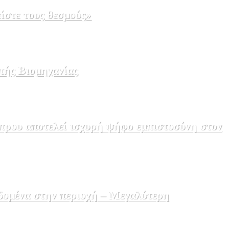
ίστε τους θεσμούς»
πής Βιομηχανίας
πρου αποτελεί ισχυρή ψήφο εμπιστοσύνη στον
δομένα στην περιοχή – Μεγαλύτερη