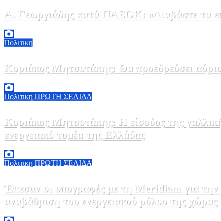
Α. Γεωργιάδης κατά ΠΑΣΟΚ: «Διαβάστε τα επί
6 Αυγούστου, 2026 13:02
0
Πολιτικη
Κυριάκος Μητσοτάκης: Θα προεδρεύσει αύριο
5 Αυγούστου, 2026 19:30
2
Πολιτικη
ΠΡΩΤΗ ΣΕΛΙΔΑ
Κυριάκος Μητσοτάκης: Η είσοδος της γαλλικ
ενεργειακό τομέα της Ελλάδας
5 Αυγούστου, 2026 18:40
1
Πολιτικη
ΠΡΩΤΗ ΣΕΛΙΔΑ
Έπεσαν οι υπογραφές με τη Meridiam για την
αναβάθμιση του ενεργειακού ρόλου της χώρας
5 Αυγούστου, 2026 18:00
2