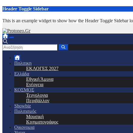
Μετάβαση
Header Toggle Sidebar
στο
περιεχόμενο
This is an example widget to show how the Header Toggle Sidebar lo
Πολιτικη
ΕΚΛΟΓΕΣ 2027
Ελλάδα
Εθνική Άμυνα
Ενέργεια
ΚΟΣΜΟΣ
Τεχνολογια
Περιβάλλον
Showbiz
Πολιτισμός
Μουσική
Κινηματογράφος
Οικονομια
Υγεια