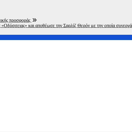
ολικής προσφοράς
 «Οδύσσειας» και αποθέωσε την Σαρλίζ Θερόν με την οποία συνεργά
τέλη του 2027 με αρχές του 2028
«Avatar»