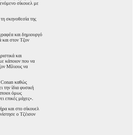
μενόμενο σίκουελ με
 τη σκηνοθεσία της
γραφέα και δημιουργό
 και στον Τζον
ριστικά και
με κάποιον που να
ζον Μίλιους να
α Conan καθώς
ι την ίδια φυσική
άποιοι όμως
ει επικές μάχες».
ήρα και στο σίκουελ
ωνίστησε ο Τζέισον