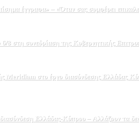
σημα έγγραφα» – «Όταν σας συμφέρει επικαλε
 6/8 στη συνεδρίαση της Κυβερνητικής Επιτρο
ής Meridiam στο έργο διασύνδεσης Ελλάδας Κύ
 διασύνδεση Ελλάδας-Κύπρου – Αλλάζουν τα δε