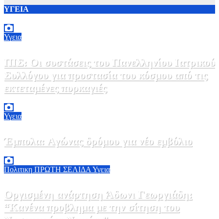
ΥΓΕΙΑ
Υγεια
ΠΙΣ: Οι συστάσεις του Πανελληνίου Ιατρικού
Συλλόγου για προστασία του κόσμου από τις
εκτεταμένες πυρκαγιές
8 Αυγούστου, 2026 18:00
0
Υγεια
Έμπολα: Αγώνας δρόμου για νέο εμβόλιο
7 Αυγούστου, 2026 23:00
0
Πολιτικη
ΠΡΩΤΗ ΣΕΛΙΔΑ
Υγεια
Οργισμένη ανάρτηση Άδωνι Γεωργιάδη:
“Κανένα προβλημα με την σίτηση του