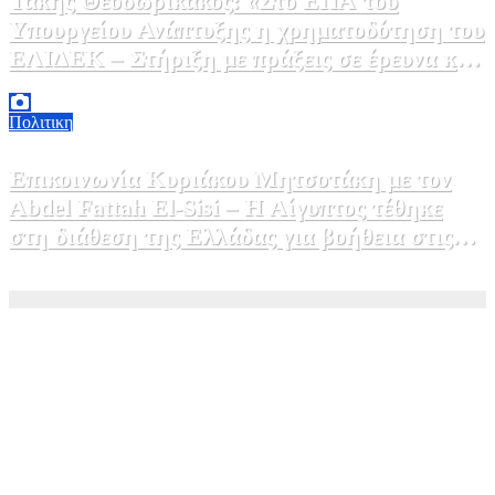
Τάκης Θεοδωρικάκος: «Στο ΕΠΑ του
Υπουργείου Ανάπτυξης η χρηματοδότηση του
ΕΛΙΔΕΚ – Στήριξη με πράξεις σε έρευνα και
καινοτομία»
5 Αυγούστου, 2026 16:30
1
Πολιτικη
Επικοινωνία Κυριάκου Μητσοτάκη με τον
Abdel Fattah El-Sisi – Η Αίγυπτος τέθηκε
στη διάθεση της Ελλάδας για βοήθεια στις
φωτιές
5 Αυγούστου, 2026 15:58
1