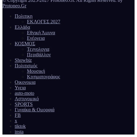
© Copyright 2025-2027 Protoneo.Gr. All Rights Reserved. by
Protoneo.Gr
Πολιτικη
ΕΚΛΟΓΕΣ 2027
Ελλάδα
Εθνική Άμυνα
Ενέργεια
ΚΟΣΜΟΣ
Τεχνολογια
Περιβάλλον
Showbiz
Πολιτισμός
Μουσική
Κινηματογράφος
Οικονομια
Υγεια
auto-moto
Αστυνομικό
SPORTS
Γυναίκα & Ομορφιά
FB
x
tiktok
insta