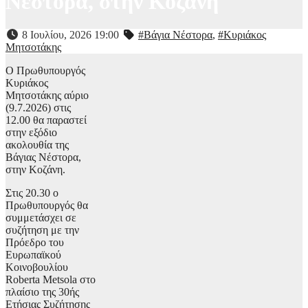
Νέστορα, στην Κοζάνη
8 Ιουλίου, 2026 19:00
#Βάγια Νέστορα
,
#Κυριάκος
Μητσοτάκης
Ο Πρωθυπουργός
Κυριάκος
Μητσοτάκης αύριο
(9.7.2026) στις
12.00 θα παραστεί
στην εξόδιο
ακολουθία της
Βάγιας Νέστορα,
στην Κοζάνη.
Στις 20.30 ο
Πρωθυπουργός θα
συμμετάσχει σε
συζήτηση με την
Πρόεδρο του
Ευρωπαϊκού
Κοινοβουλίου
Roberta Metsola στο
πλαίσιο της 30ής
Ετήσιας Συζήτησης