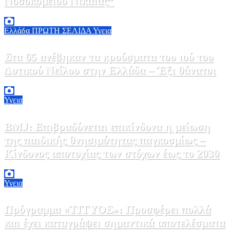
Νοσοκομείου Νικαίας”
7 Αυγούστου, 2026 11:30
0
Ελλάδα
ΠΡΩΤΗ ΣΕΛΙΔΑ
Υγεια
Στα 65 ανέβηκαν τα κρούσματα του ιού του
Δυτικού Νείλου στην Ελλάδα – Έξι θάνατοι
6 Αυγούστου, 2026 09:45
0
Υγεια
BMJ: Επιβραδύνεται επικίνδυνα η μείωση
της παιδικής θνησιμότητας παγκοσμίως –
Κίνδυνος αποτυχίας των στόχων έως το 2030
5 Αυγούστου, 2026 21:00
3
Υγεια
Πρόγραμμα «ΤΙΤΥΟΣ»: Προσφέρει πολλά
και έχει καταγράψει σημαντικά αποτελέσματα