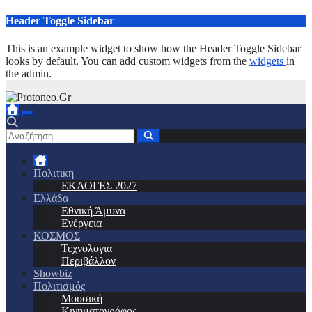
Μετάβαση
Header Toggle Sidebar
στο
περιεχόμενο
This is an example widget to show how the Header Toggle Sidebar
looks by default. You can add custom widgets from the
widgets
in
the admin.
Πολιτικη
ΕΚΛΟΓΕΣ 2027
Ελλάδα
Εθνική Άμυνα
Ενέργεια
ΚΟΣΜΟΣ
Τεχνολογια
Περιβάλλον
Showbiz
Πολιτισμός
Μουσική
Κινηματογράφος