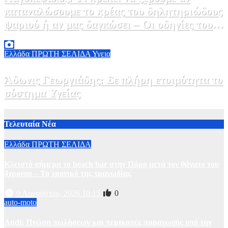
καταναλώσουμε το κρέας του δηλητηριώδους
ψαριού ή αν μας δαγκώσει – Οι οδηγίες του
ΕΟΔΥ
2 Αυγούστου, 2026 13:00
1
Ελλάδα
ΠΡΩΤΗ ΣΕΛΙΔΑ
Υγεια
Άδωνις Γεωργιάδης: Σε πλήρη ετοιμότητα το
σύστημα Υγείας
2 Αυγούστου, 2026 11:49
1
Τελευταία Νέα
Ελλάδα
ΠΡΩΤΗ ΣΕΛΙΔΑ
Κλειστό σήμερα το beach bar στην Πάρο μετά τον θάνατο του
4χρονου – Το χρονικό της τραγωδίας
9 Αυγούστου, 2026 10:15
0
auto-moto
Audi: Πτώση πωλήσεων και περικοπές παραγωγής υπό την