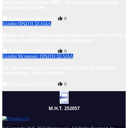
πίεση Κίνας και δασμών ΗΠΑ – H επιχείρηση αντιστροφής
του αρνητικού τοπίου
9 Αυγούστου, 2026 10:00
0
Ελλάδα
ΠΡΩΤΗ ΣΕΛΙΔΑ
Φωτιές: Σε «Red Code» σήμερα η Αττική και άλλες περιοχές –
Πλήρη κινητοποίηση στον κρατικό μηχανισμό
9 Αυγούστου, 2026 09:45
0
Ελλάδα
Μεταφορές
ΠΡΩΤΗ ΣΕΛΙΔΑ
Υπ. Μεταφορών: Έρχεται οριστική λύση με τις πινακίδες
κυκλοφορίας – Όλες οι αλλαγές
9 Αυγούστου, 2026 09:30
0
Μ.Η.Τ. 252057