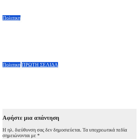
με την σίτηση του Νοσοκομείου Νικαίας”
7 Αυγούστου, 2026 11:30
Πολιτικη
Κ. Χατζηδάκης: «Πήγαν στον κάλαθο των αχρήστων οι
αμφισβητήσεις για το καλώδιο της ηλεκτρικής διασύνδεσης
Ελλάδας-Κύπρου μετά τη συμφωνία ΑΔΜΗΕ με την
Meridiam»
6 Αυγούστου, 2026 15:00
Πολιτικη
ΠΡΩΤΗ ΣΕΛΙΔΑ
Κυβερνητική Επιτροπή Βιομηχανίας – Κ. Μητσοτάκης: Η
ενίσχυση της παραγωγικής βάσης στρατηγική προτεραιότητα
για μία πιο ανταγωνιστική, εξωστρεφή και ανθεκτική ελληνική
οικονομία
6 Αυγούστου, 2026 14:00
Αφήστε μια απάντηση
Η ηλ. διεύθυνση σας δεν δημοσιεύεται.
Τα υποχρεωτικά πεδία
σημειώνονται με
*