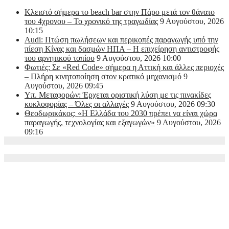
Κλειστό σήμερα το beach bar στην Πάρο μετά τον θάνατο
του 4χρονου – Το χρονικό της τραγωδίας
9 Αυγούστου, 2026
10:15
Audi: Πτώση πωλήσεων και περικοπές παραγωγής υπό την
πίεση Κίνας και δασμών ΗΠΑ – H επιχείρηση αντιστροφής
του αρνητικού τοπίου
9 Αυγούστου, 2026 10:00
Φωτιές: Σε «Red Code» σήμερα η Αττική και άλλες περιοχές
– Πλήρη κινητοποίηση στον κρατικό μηχανισμό
9
Αυγούστου, 2026 09:45
Υπ. Μεταφορών: Έρχεται οριστική λύση με τις πινακίδες
κυκλοφορίας – Όλες οι αλλαγές
9 Αυγούστου, 2026 09:30
Θεοδωρικάκος: «Η Ελλάδα του 2030 πρέπει να είναι χώρα
παραγωγής, τεχνολογίας και εξαγωγών»
9 Αυγούστου, 2026
09:16