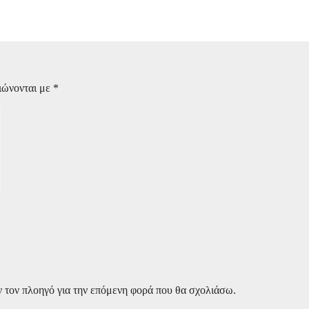
η των ταυρομαχιών στην Ισπανία – «Είναι βαρβαρότητα»
ιώνονται με
*
ν τον πλοηγό για την επόμενη φορά που θα σχολιάσω.