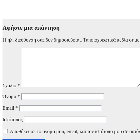
Morrissey προς Πέδρο Σάντσεθ: Έκκληση για άμεση απαγόρευσ
4 Αυγούστου, 2026 09:00
Αφήστε μια απάντηση
Η ηλ. διεύθυνση σας δεν δημοσιεύεται.
Τα υποχρεωτικά πεδία σημε
Σχόλιο
*
Όνομα
*
Email
*
Ιστότοπος
Αποθήκευσε το όνομά μου, email, και τον ιστότοπο μου σε αυτό