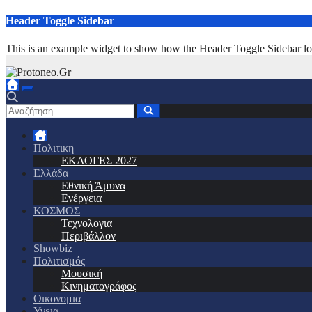
Μετάβαση
Header Toggle Sidebar
στο
περιεχόμενο
This is an example widget to show how the Header Toggle Sidebar lo
Πολιτικη
ΕΚΛΟΓΕΣ 2027
Ελλάδα
Εθνική Άμυνα
Ενέργεια
ΚΟΣΜΟΣ
Τεχνολογια
Περιβάλλον
Showbiz
Πολιτισμός
Μουσική
Κινηματογράφος
Οικονομια
Υγεια