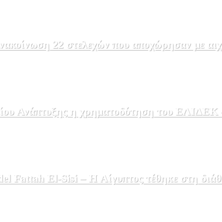
ακοίνωση 22 στελεχών που αποχώρησαν με αιχμέ
ου Ανάπτυξης η χρηματοδότηση του ΕΛΙΔΕΚ – 
 Fattah El-Sisi – Η Αίγυπτος τέθηκε στη διάθ