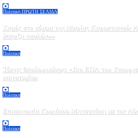
5 Αυγούστου, 2026 18:00
2
Πολιτικη
ΠΡΩΤΗ ΣΕΛΙΔΑ
Χαμός στο κόμμα της Μαρίας Καρυστιανού: Αν
ύπαρξη «αυλών»»
5 Αυγούστου, 2026 17:00
0
Πολιτικη
Τάκης Θεοδωρικάκος: «Στο ΕΠΑ του Υπουργεί
καινοτομία»
5 Αυγούστου, 2026 16:30
1
Πολιτικη
Επικοινωνία Κυριάκου Μητσοτάκη με τον Abdel
5 Αυγούστου, 2026 15:58
1
Πολιτικη