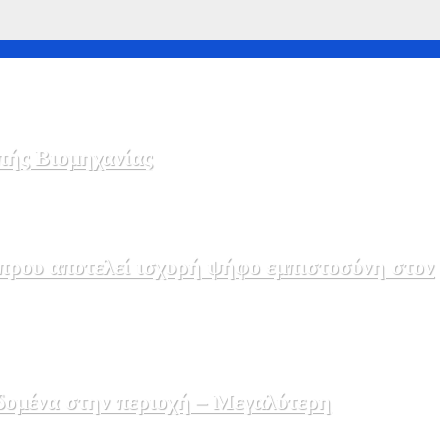
πής Βιομηχανίας
πρου αποτελεί ισχυρή ψήφο εμπιστοσύνη στον
δομένα στην περιοχή – Μεγαλύτερη