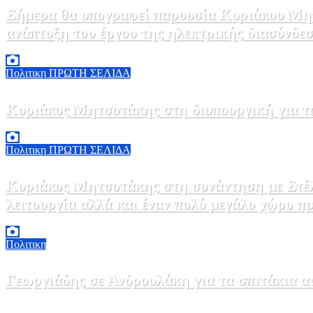
Σήμερα θα υπογραφεί παρουσία Κυριάκου Μητ
ανάπτυξη του έργου της ηλεκτρικής διασύνδ
5 Αυγούστου, 2026 15:00
1
Πολιτικη
ΠΡΩΤΗ ΣΕΛΙΔΑ
Κυριάκος Μητσοτάκης στη διυπουργική για τ
5 Αυγούστου, 2026 14:32
2
Πολιτικη
ΠΡΩΤΗ ΣΕΛΙΔΑ
Κυριάκος Μητσοτάκης στη συνάντηση με Στέλιο Αγγελούδη: «Θα έχουμε μια καινούργια ΔΕΘ το 2030 κρατώντας βέβαια την υφιστάμενη σε
λειτουργία αλλά και έναν πολύ μεγάλο χώρο π
5 Αυγούστου, 2026 13:24
0
Πολιτικη
Γεωργιάδης σε Ανδρουλάκη για τα σπιτάκια
5 Αυγούστου, 2026 11:10
0