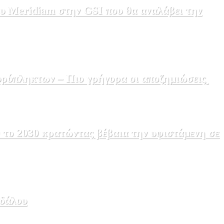
υ Meridiam στην GSI που θα αναλάβει την
υρόπληκτων – Πιο γρήγορα οι αποζημιώσεις
δάλου