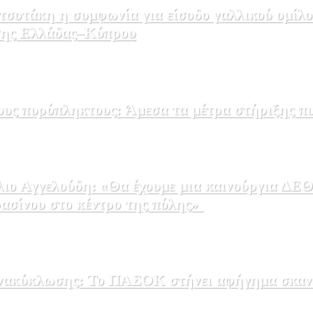
σοτάκη η συμφωνία για είσοδο γαλλικού ομίλο
εσης Ελλάδας–Κύπρου
ους πυρόπληκτους: Άμεσα τα μέτρα στήριξης π
ρασίνου στο κέντρο της πόλης»
 ανακύκλωσης: Το ΠΑΣΟΚ στήνει αφήγημα σκαν