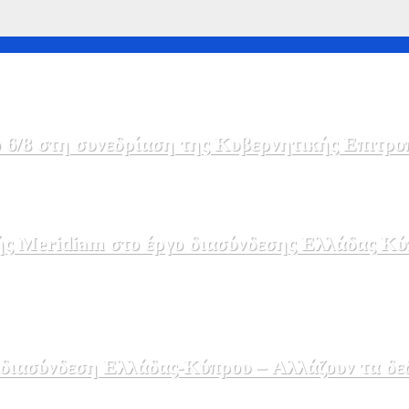
 6/8 στη συνεδρίαση της Κυβερνητικής Επιτρο
ής Meridiam στο έργο διασύνδεσης Ελλάδας Κύ
 διασύνδεση Ελλάδας-Κύπρου – Αλλάζουν τα δε