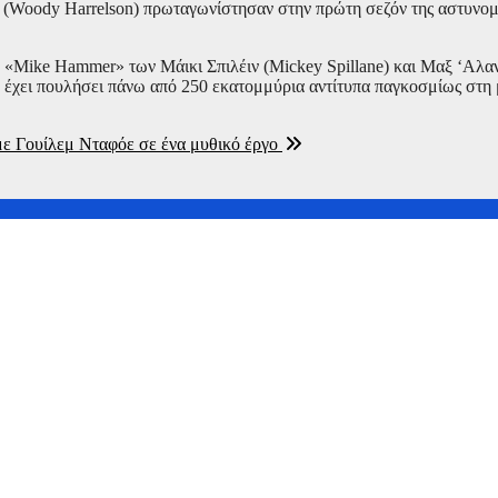
ν (Woody Harrelson) πρωταγωνίστησαν στην πρώτη σεζόν της αστυνομ
e «Mike Hammer» των Μάικι Σπιλέιν (Mickey Spillane) και Μαξ ‘Αλα
ου έχει πουλήσει πάνω από 250 εκατομμύρια αντίτυπα παγκοσμίως στη
 με Γουίλεμ Νταφόε σε ένα μυθικό έργο
στη νέα ταινία της Marvel
πίτι του στο Πόρτο Γερμενό