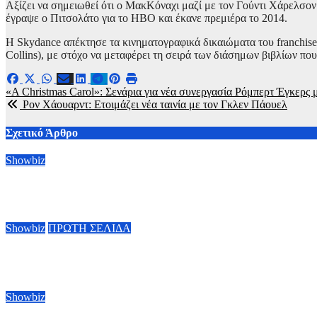
Αξίζει να σημειωθεί ότι ο ΜακΚόναχι μαζί με τον Γούντι Χάρελσο
έγραψε ο Πιτσολάτο για το HBO και έκανε πρεμιέρα το 2014.
Η Skydance απέκτησε τα κινηματογραφικά δικαιώματα του franchis
Collins), με στόχο να μεταφέρει τη σειρά των διάσημων βιβλίων π
Πλοήγηση
«A Christmas Carol»: Σενάρια για νέα συνεργασία Ρόμπερτ Έγκερς
Ρον Χάουαρντ: Ετοιμάζει νέα ταινία με τον Γκλεν Πάουελ
άρθρων
Σχετικό Άρθρο
Showbiz
Ράιαν Γκόσλινγκ: Πήρε το χρίσμα για τον ρόλο του Ghost Rider 
5 Αυγούστου, 2026 09:00
Showbiz
ΠΡΩΤΗ ΣΕΛΙΔΑ
Τάσος Χαλκιάς: Τα συγκλονιστικά πλάνα μέσα από το καμένο σ
4 Αυγούστου, 2026 11:28
Showbiz