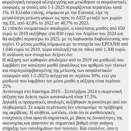
φορολογική εισφορά αλληλεγγύης και μειώθηκαν οι ασφαλιστικές
εισφορές, οι οποίες από 1-1-2025 περιορίζονται περαιτέρω κατά
1%. Η Ελλάδα επίσης, σύμφωνα με την Eurostat, είχε τη
μεγαλύτερη μείωση φόρων ως προς το ΑΕΠ μεταξύ των χωρών
της ΕΕ, από 42,8% το 2022 σε 40,7% το 2023.
Σε επίπεδο ονομαστικών αποδοχών, ο κατώτατος μισθός από 650
ευρώ το 2019 αυξήθηκε στα 830 ευρώ τον Απρίλιο του 2024 και
θα αυξηθεί περαιτέρω το 2025, με τη διαδικασία διαβούλευσης που
ισχύει. Ο μέσος μισθός σύμφωνα με τα στοιχεία του ΕΡΓΑΝΗ από
1.046 ευρώ το 2019, τώρα υπολογίζεται σε πάνω από 1.300 ευρώ.
Η ανάλυση των στοιχείων δείχνει ότι:
Η αύξηση των καθαρών αποδοχών από το 2019 για μισθωτό που
λαμβάνει τον κατώτατο μισθό (αναλόγως του αριθμού των τέκνων
και συμπεριλαμβανομένης της μείωσης των ασφαλιστικών
εισφορών από 1-1-2025) ανέρχεται σε περίπου 30%, ενώ για
μισθωτό που λαμβάνει τον μέσο μισθό η αύξηση είναι περίπου
25%.
Αντίστοιχα στο διάστημα 2019 – Σεπτέμβριο 2024 η σωρευτική
αύξηση του δείκτη τιμών καταναλωτή είναι 17,5%.
Δηλαδή οι πραγματικές αποδοχές αυξήθηκαν περισσότερο από τον
πληθωρισμό. Σε καμία περίπτωση δεν υποτιμούμε το πρόβλημα
της ακρίβειας. Η αλήθεια, ωστόσο, είναι ότι οι μισθολογικές
ενισχύσεις είναι αρκετά σημαντικές με βάση τις δυνατότητες της
οικονομίας και απαντούν σε σημαντικό βαθμό στην ανάγκη
στήριξης των εισοδημάτων των πολιτών. Και επιπλέον, όσο η