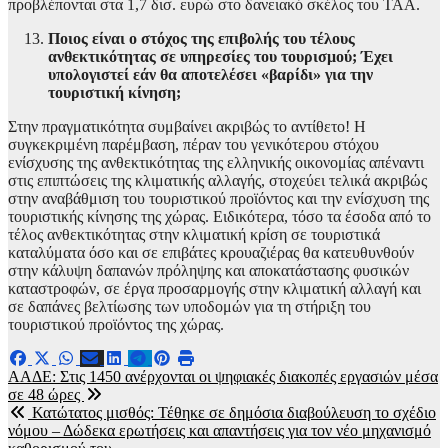
προβλέπονται στα 1,7 δισ. ευρώ στο δανειακό σκέλος του ΤΑΑ.
Ποιος είναι ο στόχος της επιβολής του τέλους
ανθεκτικότητας σε υπηρεσίες του τουρισμού; Έχει
υπολογιστεί εάν θα αποτελέσει «βαρίδι» για την
τουριστική κίνηση;
Στην πραγματικότητα συμβαίνει ακριβώς το αντίθετο! Η
συγκεκριμένη παρέμβαση, πέραν του γενικότερου στόχου
ενίσχυσης της ανθεκτικότητας της ελληνικής οικονομίας απέναντι
στις επιπτώσεις της κλιματικής αλλαγής, στοχεύει τελικά ακριβώς
στην αναβάθμιση του τουριστικού προϊόντος και την ενίσχυση της
τουριστικής κίνησης της χώρας. Ειδικότερα, τόσο τα έσοδα από το
τέλος ανθεκτικότητας στην κλιματική κρίση σε τουριστικά
καταλύματα όσο και σε επιβάτες κρουαζιέρας θα κατευθυνθούν
στην κάλυψη δαπανών πρόληψης και αποκατάστασης φυσικών
καταστροφών, σε έργα προσαρμογής στην κλιματική αλλαγή και
σε δαπάνες βελτίωσης των υποδομών για τη στήριξη του
τουριστικού προϊόντος της χώρας.
Πλοήγηση
ΑΑΔΕ: Στις 1450 ανέρχονται οι ψηφιακές διακοπές εργασιών μέσα
σε 48 ώρες
άρθρων
Κατώτατος μισθός: Τέθηκε σε δημόσια διαβούλευση το σχέδιο
νόμου – Δώδεκα ερωτήσεις και απαντήσεις για τον νέο μηχανισμό