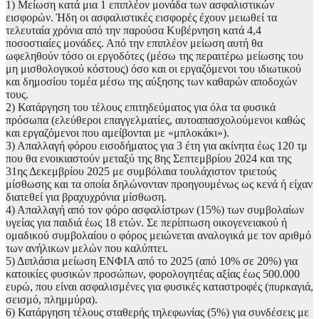
1) Μείωση κατά μια 1 επιπλέον μονάδα των ασφαλιστικών
εισφορών. Ήδη οι ασφαλιστικές εισφορές έχουν μειωθεί τα
τελευταία χρόνια από την παρούσα Κυβέρνηση κατά 4,4
ποσοστιαίες μονάδες. Από την επιπλέον μείωση αυτή θα
ωφεληθούν τόσο οι εργοδότες (μέσω της περαιτέρω μείωσης του
μη μισθολογικού κόστους) όσο και οι εργαζόμενοι του ιδιωτικού
και δημοσίου τομέα μέσω της αύξησης των καθαρών αποδοχών
τους.
2) Κατάργηση του τέλους επιτηδεύματος για όλα τα φυσικά
πρόσωπα (ελεύθεροι επαγγελματίες, αυτοαπασχολούμενοι καθώς
και εργαζόμενοι που αμείβονται με «μπλοκάκι»).
3) Απαλλαγή φόρου εισοδήματος για 3 έτη για ακίνητα έως 120 τμ
που θα ενοικιαστούν μεταξύ της 8ης Σεπτεμβρίου 2024 και της
31ης Δεκεμβρίου 2025 με συμβόλαια τουλάχιστον τριετούς
μίσθωσης και τα οποία δηλώνονταν προηγουμένως ως κενά ή είχαν
διατεθεί για βραχυχρόνια μίσθωση.
4) Απαλλαγή από τον φόρο ασφαλίστρων (15%) των συμβολαίων
υγείας για παιδιά έως 18 ετών. Σε περίπτωση οικογενειακού ή
ομαδικού συμβολαίου ο φόρος μειώνεται αναλογικά με τον αριθμό
των ανήλικων μελών που καλύπτει.
5) Διπλάσια μείωση ΕΝΦΙΑ από το 2025 (από 10% σε 20%) για
κατοικίες φυσικών προσώπων, φορολογητέας αξίας έως 500.000
ευρώ, που είναι ασφαλισμένες για φυσικές καταστροφές (πυρκαγιά,
σεισμό, πλημμύρα).
6) Κατάργηση τέλους σταθερής τηλεφωνίας (5%) για συνδέσεις με