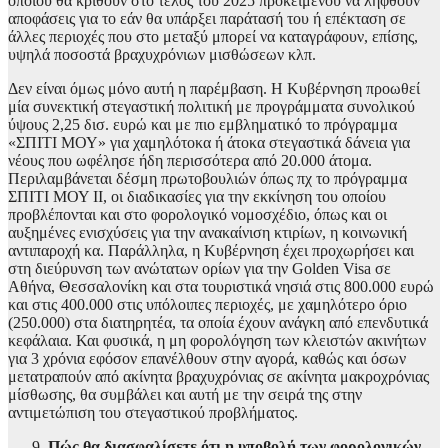
οποίου θα κριθούν στο τέλος του 2025 προκειμένου να ληφθούν
αποφάσεις για το εάν θα υπάρξει παράτασή του ή επέκταση σε
άλλες περιοχές που στο μεταξύ μπορεί να καταγράφουν, επίσης,
υψηλά ποσοστά βραχυχρόνιων μισθώσεων κλπ.
Δεν είναι όμως μόνο αυτή η παρέμβαση. Η Κυβέρνηση προωθεί
μία συνεκτική στεγαστική πολιτική με προγράμματα συνολικού
ύψους 2,25 δισ. ευρώ και με πιο εμβληματικό το πρόγραμμα
«ΣΠΙΤΙ ΜΟΥ» για χαμηλότοκα ή άτοκα στεγαστικά δάνεια για
νέους που ωφέλησε ήδη περισσότερα από 20.000 άτομα.
Περιλαμβάνεται δέσμη πρωτοβουλιών όπως πχ το πρόγραμμα
ΣΠΙΤΙ ΜΟΥ ΙΙ, οι διαδικασίες για την εκκίνηση του οποίου
προβλέπονται και στο φορολογικό νομοσχέδιο, όπως και οι
αυξημένες ενισχύσεις για την ανακαίνιση κτιρίων, η κοινωνική
αντιπαροχή κα. Παράλληλα, η Κυβέρνηση έχει προχωρήσει και
στη διεύρυνση των ανώτατων ορίων για την Golden Visa σε
Αθήνα, Θεσσαλονίκη και στα τουριστικά νησιά στις 800.000 ευρώ
και στις 400.000 στις υπόλοιπες περιοχές, με χαμηλότερο όριο
(250.000) στα διατηρητέα, τα οποία έχουν ανάγκη από επενδυτικά
κεφάλαια. Και φυσικά, η μη φορολόγηση των κλειστών ακινήτων
για 3 χρόνια εφόσον επανέλθουν στην αγορά, καθώς και όσων
μετατραπούν από ακίνητα βραχυχρόνιας σε ακίνητα μακροχρόνιας
μίσθωσης, θα συμβάλει και αυτή με την σειρά της στην
αντιμετώπιση του στεγαστικού προβλήματος.
Πώς θα διασφαλίσετε ότι η υποβολή των φορολογικών