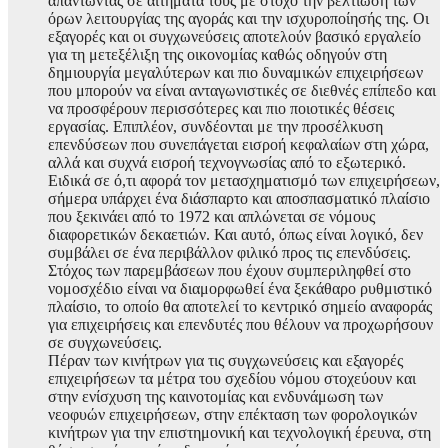
απαντώντας σε αιτήματά τους με στόχο την βελτίωση των
όρων λειτουργίας της αγοράς και την ισχυροποίησής της. Οι
εξαγορές και οι συγχωνεύσεις αποτελούν βασικό εργαλείο
για τη μετεξέλιξη της οικονομίας καθώς οδηγούν στη
δημιουργία μεγαλύτερων και πιο δυναμικών επιχειρήσεων
που μπορούν να είναι ανταγωνιστικές σε διεθνές επίπεδο και
να προσφέρουν περισσότερες και πιο ποιοτικές θέσεις
εργασίας. Επιπλέον, συνδέονται με την προσέλκυση
επενδύσεων που συνεπάγεται εισροή κεφαλαίων στη χώρα,
αλλά και συχνά εισροή τεχνογνωσίας από το εξωτερικό.
Ειδικά σε ό,τι αφορά τον μετασχηματισμό των επιχειρήσεων,
σήμερα υπάρχει ένα διάσπαρτο και αποσπασματικό πλαίσιο
που ξεκινάει από το 1972 και απλώνεται σε νόμους
διαφορετικών δεκαετιών. Και αυτό, όπως είναι λογικό, δεν
συμβάλει σε ένα περιβάλλον φιλικό προς τις επενδύσεις.
Στόχος των παρεμβάσεων που έχουν συμπεριληφθεί στο
νομοσχέδιο είναι να διαμορφωθεί ένα ξεκάθαρο ρυθμιστικό
πλαίσιο, το οποίο θα αποτελεί το κεντρικό σημείο αναφοράς
για επιχειρήσεις και επενδυτές που θέλουν να προχωρήσουν
σε συγχωνεύσεις.
Πέραν των κινήτρων για τις συγχωνεύσεις και εξαγορές
επιχειρήσεων τα μέτρα του σχεδίου νόμου στοχεύουν και
στην ενίσχυση της καινοτομίας και ενδυνάμωση των
νεοφυών επιχειρήσεων, στην επέκταση των φορολογικών
κινήτρων για την επιστημονική και τεχνολογική έρευνα, στη