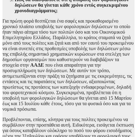
δηλώσεων θα γίνεται κάθε χρόνο εντός συγκεκριμένου
χρονοδιαγράμματος;
Για πρώτη φορά θεσπίζεται ένα σαφές και προκαθορισμένο
χρονικό πλαίσιο υποβολής των φορολογικών δηλώσεων το οποίο
ήταν πάγιο αίτημα τόσο των πολιτών όσο και του Οικονομικού
Επιμελητηρίου Ελλάδος. Παράλληλα, το κράτος σταματά να ζητά
μόνο από τους πολίτες και ζητά και από τον εαυτό του προκειμένου
να είναι συνεπές στις προθεσμίες υποβολής των δηλώσεων μέσω
της επιβολής σημαντικό χρηματικών κυρώσεων στα στελέχη των
δημοσίων οργανισμών που καθυστερούν να διαβιβάζουν τα
στοιχεία στην
ΑΑΔΕ
που είναι απαραίτητα για την
προσυμπλήρωση των δηλώσεων. Με αυτόν τον τρόπο,
αντιμετωπίζονται στην πράξη τα ζητήματα με τις εκκρεμότητες, τις
εντάσεις και τις παρατάσεις των δηλώσεων, αξιοποιώντας
πρωτίστως τις προτάσεις των κατεξοχήν ενδιαφερομένων, δηλαδή
του φοροτεχνικού κόσμου. Συγκεκριμένα, προβλέπεται ότι η
υποβολή των φορολογικών δηλώσεων θα γίνεται από 15 Μαρτίου
έως και 15 Ιουλίου κάθε έτους, τόσο για τα φυσικά όσο και για τα
νομικά πρόσωπα.
Προβλέπονται, επίσης, κίνητρα για τους πολίτες προκειμένου να
συμβάλουν στην προσπάθεια αυτή. Ειδικότερα, εισάγεται έκπτωση
για όσους καταβάλουν ολόκληρο το ποσό του φόρου εισοδήματος
μέχρι την 31ηΙουλίου και εφόσον υποβάλουν τη φορολογική τους