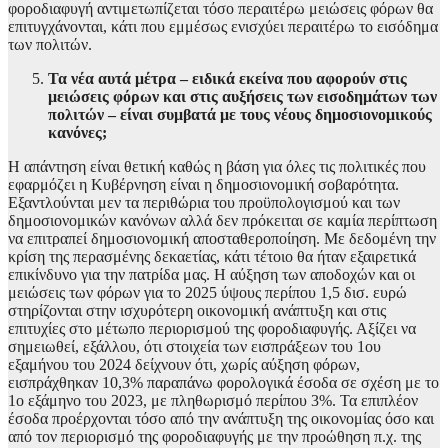
φοροδιαφυγή αντιμετωπίζεται τόσο περαιτέρω μειώσεις φόρων θα
επιτυγχάνονται, κάτι που εμμέσως ενισχύει περαιτέρω το εισόδημα
των πολιτών.
Τα νέα αυτά μέτρα – ειδικά εκείνα που αφορούν στις
μειώσεις φόρων και στις αυξήσεις των εισοδημάτων των
πολιτών – είναι συμβατά με τους νέους δημοσιονομικούς
κανόνες;
Η απάντηση είναι θετική καθώς η βάση για όλες τις πολιτικές που
εφαρμόζει η Κυβέρνηση είναι η δημοσιονομική σοβαρότητα.
Εξαντλούνται μεν τα περιθώρια του προϋπολογισμού και των
δημοσιονομικών κανόνων αλλά δεν πρόκειται σε καμία περίπτωση
να επιτραπεί δημοσιονομική αποσταθεροποίηση. Με δεδομένη την
κρίση της περασμένης δεκαετίας, κάτι τέτοιο θα ήταν εξαιρετικά
επικίνδυνο για την πατρίδα μας. Η αύξηση των αποδοχών και οι
μειώσεις των φόρων για το 2025 ύψους περίπου 1,5 δισ. ευρώ
στηρίζονται στην ισχυρότερη οικονομική ανάπτυξη και στις
επιτυχίες στο μέτωπο περιορισμού της φοροδιαφυγής. Αξίζει να
σημειωθεί, εξάλλου, ότι στοιχεία των εισπράξεων του 1ου
εξαμήνου του 2024 δείχνουν ότι, χωρίς αύξηση φόρων,
εισπράχθηκαν 10,3% παραπάνω φορολογικά έσοδα σε σχέση με το
1ο εξάμηνο του 2023, με πληθωρισμό περίπου 3%. Τα επιπλέον
έσοδα προέρχονται τόσο από την ανάπτυξη της οικονομίας όσο και
από τον περιορισμό της φοροδιαφυγής με την προώθηση π.χ. της