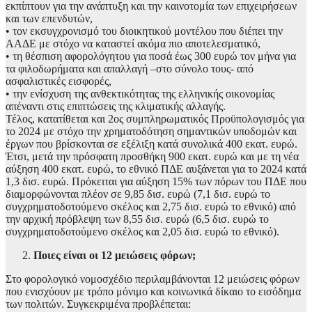
εκπίπτουν για την ανάπτυξη και την καινοτομία των επιχειρήσεων
και των επενδυτών,
• τον εκσυγχρονισμό του διοικητικού μοντέλου που διέπει την
ΑΑΔΕ με στόχο να καταστεί ακόμα πιο αποτελεσματικό,
• τη θέσπιση αφορολόγητου για ποσά έως 300 ευρώ τον μήνα για
τα φιλοδωρήματα και απαλλαγή –στο σύνολο τους- από
ασφαλιστικές εισφορές,
• την ενίσχυση της ανθεκτικότητας της ελληνικής οικονομίας
απέναντι στις επιπτώσεις της κλιματικής αλλαγής.
Τέλος, κατατίθεται και 2ος συμπληρωματικός Προϋπολογισμός για
το 2024 με στόχο την χρηματοδότηση σημαντικών υποδομών και
έργων που βρίσκονται σε εξέλιξη κατά συνολικά 400 εκατ. ευρώ.
Έτσι, μετά την πρόσφατη προσθήκη 900 εκατ. ευρώ και με τη νέα
αύξηση 400 εκατ. ευρώ, το εθνικό ΠΔΕ αυξάνεται για το 2024 κατά
1,3 δισ. ευρώ. Πρόκειται για αύξηση 15% των πόρων του ΠΔΕ που
διαμορφώνονται πλέον σε 9,85 δισ. ευρώ (7,1 δισ. ευρώ το
συγχρηματοδοτούμενο σκέλος και 2,75 δισ. ευρώ το εθνικό) από
την αρχική πρόβλεψη των 8,55 δισ. ευρώ (6,5 δισ. ευρώ το
συγχρηματοδοτούμενο σκέλος και 2,05 δισ. ευρώ το εθνικό).
Ποιες είναι οι 12 μειώσεις φόρων;
Στο φορολογικό νομοσχέδιο περιλαμβάνονται 12 μειώσεις φόρων
που ενισχύουν με τρόπο μόνιμο και κοινωνικά δίκαιο το εισόδημα
των πολιτών. Συγκεκριμένα προβλέπεται: