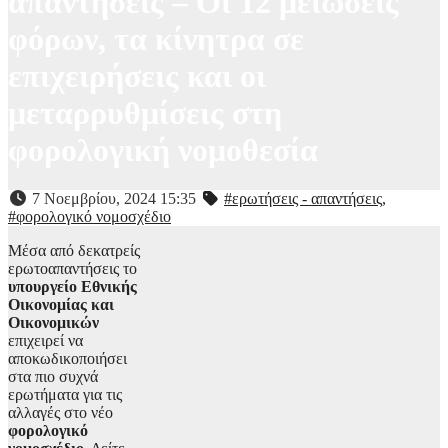
απαντήσεις – Οι 12 μειώσεις
φόρων, τα κίνητρα σε
επιχειρήσεις και οι
μεταρρυθμίσεις στη
φορολογική νομοθεσία
7 Νοεμβρίου, 2024 15:35
#ερωτήσεις - απαντήσεις
,
#φορολογικό νομοσχέδιο
Μέσα από δεκατρείς
ερωτοαπαντήσεις το
υπουργείο Εθνικής
Οικονομίας και
Οικονομικών
επιχειρεί να
αποκωδικοποιήσει
στα πιο συχνά
ερωτήματα για τις
αλλαγές στο νέο
φορολογικό