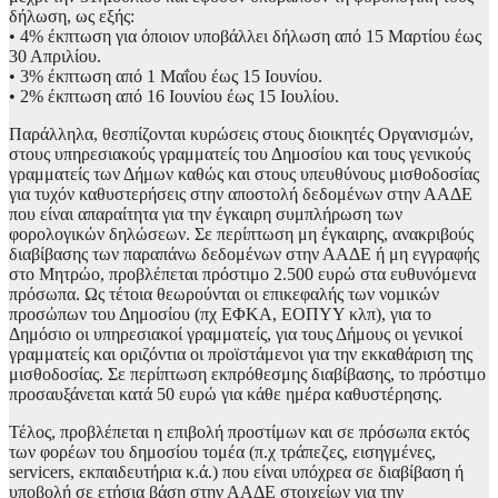
δήλωση, ως εξής:
• 4% έκπτωση για όποιον υποβάλλει δήλωση από 15 Μαρτίου έως
30 Απριλίου.
• 3% έκπτωση από 1 Μαΐου έως 15 Ιουνίου.
• 2% έκπτωση από 16 Ιουνίου έως 15 Ιουλίου.
Παράλληλα, θεσπίζονται κυρώσεις στους διοικητές Οργανισμών,
στους υπηρεσιακούς γραμματείς του Δημοσίου και τους γενικούς
γραμματείς των Δήμων καθώς και στους υπευθύνους μισθοδοσίας
για τυχόν καθυστερήσεις στην αποστολή δεδομένων στην ΑΑΔΕ
που είναι απαραίτητα για την έγκαιρη συμπλήρωση των
φορολογικών δηλώσεων. Σε περίπτωση μη έγκαιρης, ανακριβούς
διαβίβασης των παραπάνω δεδομένων στην ΑΑΔΕ ή μη εγγραφής
στο Μητρώο, προβλέπεται πρόστιμο 2.500 ευρώ στα ευθυνόμενα
πρόσωπα. Ως τέτοια θεωρούνται οι επικεφαλής των νομικών
προσώπων του Δημοσίου (πχ ΕΦΚΑ, ΕΟΠΥΥ κλπ), για το
Δημόσιο οι υπηρεσιακοί γραμματείς, για τους Δήμους οι γενικοί
γραμματείς και οριζόντια οι προϊστάμενοι για την εκκαθάριση της
μισθοδοσίας. Σε περίπτωση εκπρόθεσμης διαβίβασης, το πρόστιμο
προσαυξάνεται κατά 50 ευρώ για κάθε ημέρα καθυστέρησης.
Τέλος, προβλέπεται η επιβολή προστίμων και σε πρόσωπα εκτός
των φορέων του δημοσίου τομέα (π.χ τράπεζες, εισηγμένες,
servicers, εκπαιδευτήρια κ.ά.) που είναι υπόχρεα σε διαβίβαση ή
υποβολή σε ετήσια βάση στην ΑΑΔΕ στοιχείων για την