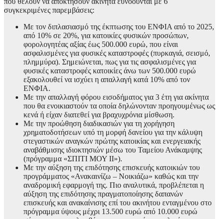
που θέλουν να αποκτήσουν ακίνητα ευνοούνται με 6
συγκεκριμένες παρεμβάσεις:
Με τον διπλασιασμό της έκπτωσης του ΕΝΦΙΑ από το 2025,
από 10% σε 20%, για κατοικίες φυσικών προσώπων,
φορολογητέας αξίας έως 500.000 ευρώ, που είναι
ασφαλισμένες για φυσικές καταστροφές (πυρκαγιά, σεισμό,
πλημμύρα). Σημειώνεται, πως για τις ασφαλισμένες για
φυσικές καταστροφές κατοικίες άνω των 500.000 ευρώ
εξακολουθεί να ισχύει η απαλλαγή κατά 10% από τον
ΕΝΦΙΑ.
Με την απαλλαγή φόρου εισοδήματος για 3 έτη για ακίνητα
που θα ενοικιαστούν τα οποία δηλώνονταν προηγουμένως ως
κενά ή είχαν διατεθεί για βραχυχρόνια μίσθωση.
Με την προώθηση διαδικασιών για τη χορήγηση
χρηματοδοτήσεων υπό τη μορφή δανείου για την κάλυψη
στεγαστικών αναγκών πρώτης κατοικίας και ενεργειακής
αναβάθμισης ιδιοκτησιών μέσω του Ταμείου Ανάκαμψης
(πρόγραμμα «ΣΠΙΤΙ ΜΟΥ ΙΙ»).
Με την αύξηση της επιδότησης επισκευής κατοικιών του
προγράμματος «Ανακαινίζω – Νοικιάζω» καθώς και την
αναδρομική εφαρμογή της. Πιο αναλυτικά, προβλέπεται η
αύξηση της επιδότησης πραγματοποίησης δαπανών
επισκευής και ανακαίνισης επί του ακινήτου ενταγμένου στο
πρόγραμμα ύψους μέχρι 13.500 ευρώ από 10.000 ευρώ