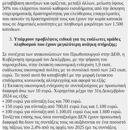
μεταβίβαση ακινήτων και ορίζεται, μεταξύ άλλων, μείωση ύψους
50% του ελάχιστου ποσού καθαρού εισοδήματος από την άσκηση
επιχειρηματικής δραστηριότητας για ελεύθερους επαγγελματίες
που ασκούν τη δραστηριότητά τους και έχουν την κυρία κατοικία
τους σε δημοτικές κοινότητες με πληθυσμό μικρότερο των 1.500
κατοίκων.
Υπάρχουν προβλέψεις ειδικά για τις ευάλωτες ομάδες
πληθυσμού που έχουν μεγαλύτερη ανάγκη στήριξης;
Σε συνέχεια των ανακοινώσεων του Πρωθυπουργού στην ΔΕΘ, η
Κυβέρνηση προχωρά τον Δεκέμβριο, με την ψήφιση του
νομοσχεδίου, στην έκτακτη οικονομική ενίσχυση 1,9 εκατ.
ευάλωτους οικονομικά πολίτες με το συνολικό ποσό των 243 εκατ.
ευρώ. Το ποσό αυτό θα καταβληθεί με την μορφή έκτακτου
επιδόματος κοινωνικής αλληλεγγύης και αφορά τα εξής:
1) Έκτακτη οικονομική ενίσχυση σε συνταξιούχους με προσωπική
διαφορά άνω των 10 ευρώ. Χορηγείται μέχρι την 31η Δεκεμβρίου
2024 ως εξής:
• 200 ευρώ για σύνταξη έως και 700 ευρώ.
• 150 ευρώ για σύνταξη από 700,01 ευρώ έως και 1.100 ευρώ.
• 100 ευρώ για σύνταξη από 1.100,01 ευρώ έως και 1.600 ευρώ.
Τονίζεται επίσης πως όσοι συνταξιούχοι ΔΕΝ έχουν προσωπική
διαφορά θα δουν τις συντάξεις τους να αυξάνονται σε ένα ποσοστό
της τάξεως του 2,4% από τις αρχές του 2025 (με τις συντάξεις