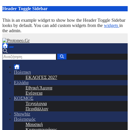
Μετάβαση
Header Toggle Sidebar
στο
περιεχόμενο
This is an example widget to show how the Header Toggle Sidebar
looks by default. You can add custom widgets from the
widgets
in
the admin.
Πολιτικη
ΕΚΛΟΓΕΣ 2027
Ελλάδα
Εθνική Άμυνα
Ενέργεια
ΚΟΣΜΟΣ
Τεχνολογια
Περιβάλλον
Showbiz
Πολιτισμός
Μουσική
Κινηματογράφος