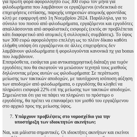
για πρώτη φορά αφορολόγητο έως 300 ευρώ τον μήνα για
φιλοδωρήματα που λαμβάνουν οι εργαζόμενοι (ενδεικτικά σε
επιχειρήσεις εστίασης, παροχής υπηρεσιών ατομικής φροντίδας
κλπ) με εφαρμογή από 1η Νοεμβρίου 2024. Παράλληλα, για το
σύνολο του ποσού από φιλοδωρήματα, εργαζόμενοι και εργοδότες
απαλλάσσονται από ασφαλιστικές εισφορές (εκτός αν προβλέπεται
κάτι διαφορετικό από ατομικές ή συλλογικές συμβάσεις). Το ύψος
των 300 ευρώ αφορολόγητο επελέγη ως το πλέον δίκαιο καθότι
ελήφθη υπόψη ότι εργαζόμενοι σε άλλες επιχειρήσεις δεν
λαμβάνουν φιλοδωρήματα ή φορολογούνται κανονικά πχ για bonus
που λαμβάνουν.
Επιπρόσθετα, εισάγεται μια αντικαταχρηστική διάταξη για τυχόν
εργοδότες που θα σκεφτούν να μειώσουν τεχνητά τους μισθούς
δηλώνοντας μέρος αυτών ως φιλοδωρήματα: Σε περίπτωση
μείωσης των τακτικών αποδοχών, με ταυτόχρονη ισόποση αύξηση
των αποδοχών από φιλοδωρήματα, ο εργοδότης θα κληθεί να
πληρώσει εισφορά 22% επί της μείωσης των τακτικών αποδοχών.
Σημειώνεται ότι για να πάψει να πληρώνει το πρόστιμο ο
εργοδότης, θα πρέπει να επαναφέρει τον μισθό του εργαζόμενου
στο αρχικό προς της μείωσης ύψος.
Υπάρχουν προβλέψεις στο νομοσχέδιο για την
υποστήριξη των ιδιοκτητών ακινήτων;
Ναι, και μάλιστα σημαντικές. Οι ιδιοκτήτες ακινήτων και εκείνοι