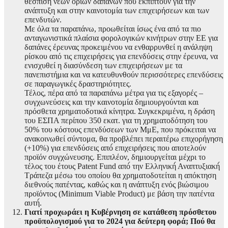
θέσπιση νέων ορίων δαπανών που εκπίπτουν για την
ανάπτυξη και στην καινοτομία των επιχειρήσεων και των
επενδυτών.
Με όλα τα παραπάνω, προωθείται ίσως ένα από τα πιο
ανταγωνιστικά πλαίσια φορολογικών κινήτρων στην ΕΕ για
δαπάνες έρευνας προκειμένου να ενθαρρυνθεί η ανάληψη
ρίσκου από τις επιχειρήσεις για επενδύσεις στην έρευνα, να
ενισχυθεί η διασύνδεση των επιχειρήσεων με τα
πανεπιστήμια και να κατευθυνθούν περισσότερες επενδύσεις
σε παραγωγικές δραστηριότητες.
Τέλος, πέρα από τα παραπάνω μέτρα για τις εξαγορές –
συγχωνεύσεις και την καινοτομία δημιουργούνται και
πρόσθετα χρηματοδοτικά κίνητρα. Συγκεκριμένα, η δράση
του ΕΣΠΑ περίπου 350 εκατ. για τη χρηματοδότηση του
50% του κόστους επενδύσεων των ΜμΕ, που πρόκειται να
ανακοινωθεί σύντομα, θα προβλέπει περαιτέρω επιχορήγηση
(+10%) για επενδύσεις από́ επιχειρήσεις που αποτελούν
προϊόν συγχώνευσης. Επιπλέον, δημιουργείται μέχρι το
τέλος του έτους Patent Fund από́ την Ελληνική́ Αναπτυξιακή́
Τράπεζα μέσω του οποίου θα χρηματοδοτείται η απόκτηση
διεθνούς πατέντας, καθώς και η ανάπτυξη ενός βιώσιμου
προϊόντος (Minimum Viable Product) με βάση την πατέντα
αυτή́.
Γιατί προχωράει η Κυβέρνηση σε κατάθεση πρόσθετου
προϋπολογισμού για το 2024 για δεύτερη φορά; Πού θα