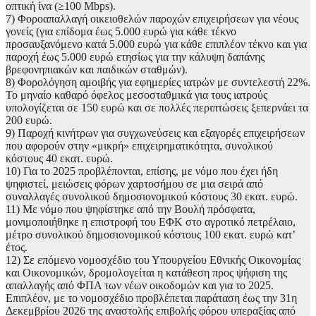
οπτική ίνα (≥100 Μbps).
7) Φοροαπαλλαγή οικειοθελών παροχών επιχειρήσεων για νέους
γονείς (για επίδομα έως 5.000 ευρώ για κάθε τέκνο
προσαυξανόμενο κατά 5.000 ευρώ για κάθε επιπλέον τέκνο και για
παροχή έως 5.000 ευρώ ετησίως για την κάλυψη δαπάνης
βρεφονηπιακών και παιδικών σταθμών).
8) Φορολόγηση αμοιβής για εφημερίες ιατρών με συντελεστή 22%.
Το μηναίο καθαρό όφελος μεσοσταθμικά για τους ιατρούς
υπολογίζεται σε 150 ευρώ και σε πολλές περιπτώσεις ξεπερνάει τα
200 ευρώ.
9) Παροχή κινήτρων για συγχωνεύσεις και εξαγορές επιχειρήσεων
που αφορούν στην «μικρή» επιχειρηματικότητα, συνολικού
κόστους 40 εκατ. ευρώ.
10) Για το 2025 προβλέπονται, επίσης, με νόμο που έχει ήδη
ψηφιστεί, μειώσεις φόρων χαρτοσήμου σε μια σειρά από
συναλλαγές συνολικού δημοσιονομικού κόστους 30 εκατ. ευρώ.
11) Με νόμο που ψηφίστηκε από την Βουλή πρόσφατα,
μονιμοποιήθηκε η επιστροφή του ΕΦΚ στο αγροτικό πετρέλαιο,
μέτρο συνολικού δημοσιονομικού κόστους 100 εκατ. ευρώ κατ’
έτος.
12) Σε επόμενο νομοσχέδιο του Υπουργείου Εθνικής Οικονομίας
και Οικονομικών, δρομολογείται η κατάθεση προς ψήφιση της
απαλλαγής από ΦΠΑ των νέων οικοδομών και για το 2025.
Επιπλέον, με το νομοσχέδιο προβλέπεται παράταση έως την 31η
Δεκεμβρίου 2026 της αναστολής επιβολής φόρου υπεραξίας από