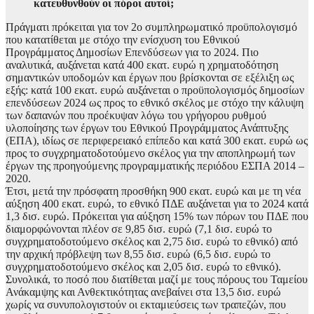
κατευθυνθούν οι πόροι αυτοί;
Πράγματι πρόκειται για τον 2ο συμπληρωματικό προϋπολογισμό
που κατατίθεται με στόχο την ενίσχυση του Εθνικού
Προγράμματος Δημοσίων Επενδύσεων για το 2024. Πιο
αναλυτικά, αυξάνεται κατά 400 εκατ. ευρώ η χρηματοδότηση
σημαντικών υποδομών και έργων που βρίσκονται σε εξέλιξη ως
εξής: κατά 100 εκατ. ευρώ αυξάνεται ο προϋπολογισμός δημοσίων
επενδύσεων 2024 ως προς το εθνικό σκέλος με στόχο την κάλυψη
των δαπανών που προέκυψαν λόγω του γρήγορου ρυθμού
υλοποίησης των έργων του Εθνικού Προγράμματος Ανάπτυξης
(ΕΠΑ), ιδίως σε περιφερειακό επίπεδο και κατά 300 εκατ. ευρώ ως
προς το συγχρηματοδοτούμενο σκέλος για την αποπληρωμή των
έργων της προηγούμενης προγραμματικής περιόδου ΕΣΠΑ 2014 –
2020.
Έτσι, μετά την πρόσφατη προσθήκη 900 εκατ. ευρώ και με τη νέα
αύξηση 400 εκατ. ευρώ, το εθνικό ΠΔΕ αυξάνεται για το 2024 κατά
1,3 δισ. ευρώ. Πρόκειται για αύξηση 15% των πόρων του ΠΔΕ που
διαμορφώνονται πλέον σε 9,85 δισ. ευρώ (7,1 δισ. ευρώ το
συγχρηματοδοτούμενο σκέλος και 2,75 δισ. ευρώ το εθνικό) από
την αρχική πρόβλεψη των 8,55 δισ. ευρώ (6,5 δισ. ευρώ το
συγχρηματοδοτούμενο σκέλος και 2,05 δισ. ευρώ το εθνικό).
Συνολικά, το ποσό που διατίθεται μαζί με τους πόρους του Ταμείου
Ανάκαμψης και Ανθεκτικότητας ανεβαίνει στα 13,5 δισ. ευρώ
χωρίς να συνυπολογιστούν οι εκταμιεύσεις των τραπεζών, που