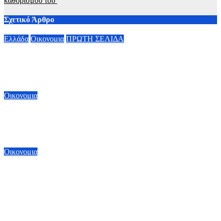
καθορισμού του
Σχετικό Άρθρο
Ελλάδα
Οικονομια
ΠΡΩΤΗ ΣΕΛΙΔΑ
Σούπερ μάρκετ: Μειώσεις τιμών έως 7% σε περισσότερα από
1.000 προϊόντα – Πότε ξεκινούν
8 Αυγούστου, 2026 09:50
Οικονομια
Αύριο 7 Αυγούστου η καταβολή του Αδειοδωροσήμου σε
91.455 οικοδόμους από τον e-ΕΦΚΑ
6 Αυγούστου, 2026 16:00
Οικονομια
ΥΠΕΘΟΟ: Υποβλήθηκε από τον Κυριάκο Πιερρακάκη το
αίτημα για ενεργοποίηση ρήτρας διαφυγής για ενεργειακή
ανθεκτικότητα – Νέες επενδύσεις 1 δισ. ως το 2028 για
ενέργεια
6 Αυγούστου, 2026 13:00