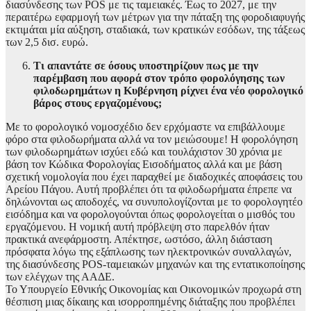
διασύνδεσης των POS με τις ταμειακές. Έως το 2027, με την
περαιτέρω εφαρμογή των μέτρων για την πάταξη της φοροδιαφυγής
εκτιμάται μία αύξηση, σταδιακά, των κρατικών εσόδων, της τάξεως
των 2,5 δισ. ευρώ.
Τι απαντάτε σε όσους υποστηρίζουν πως με την
παρέμβαση που αφορά στον τρόπο φορολόγησης των
φιλοδωρημάτων η Κυβέρνηση ρίχνει ένα νέο φορολογικό
βάρος στους εργαζομένους;
Με το φορολογικό νομοσχέδιο δεν ερχόμαστε να επιβάλλουμε
φόρο στα φιλοδωρήματα αλλά να τον μειώσουμε! Η φορολόγηση
των φιλοδωρημάτων ισχύει εδώ και τουλάχιστον 30 χρόνια με
βάση τον Κώδικα Φορολογίας Εισοδήματος αλλά και με βάση
σχετική νομολογία που έχει παραχθεί με διαδοχικές αποφάσεις του
Αρείου Πάγου. Αυτή προβλέπει ότι τα φιλοδωρήματα έπρεπε να
δηλώνονται ως αποδοχές, να συνυπολογίζονται με το φορολογητέο
εισόδημα και να φορολογούνται όπως φορολογείται ο μισθός του
εργαζόμενου. Η νομική αυτή πρόβλεψη στο παρελθόν ήταν
πρακτικά ανεφάρμοστη. Απέκτησε, ωστόσο, άλλη διάσταση
πρόσφατα λόγω της εξάπλωσης των ηλεκτρονικών συναλλαγών,
της διασύνδεσης POS-ταμειακών μηχανών και της εντατικοποίησης
των ελέγχων της ΑΑΔΕ.
Το Υπουργείο Εθνικής Οικονομίας και Οικονομικών προχωρά στη
θέσπιση μιας δίκαιης και ισορροπημένης διάταξης που προβλέπει