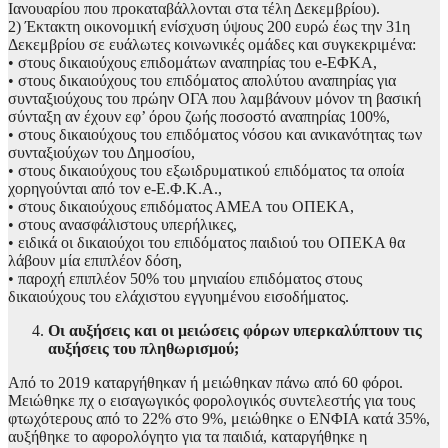
Ιανουαρίου που προκαταβάλλονται στα τέλη Δεκεμβρίου).
2) Έκτακτη οικονομική ενίσχυση ύψους 200 ευρώ έως την 31η
Δεκεμβρίου σε ευάλωτες κοινωνικές ομάδες και συγκεκριμένα:
• στους δικαιούχους επιδομάτων αναπηρίας του e-ΕΦΚΑ,
• στους δικαιούχους του επιδόματος απολύτου αναπηρίας για
συνταξιούχους του πρώην ΟΓΑ που λαμβάνουν μόνον τη βασική
σύνταξη αν έχουν εφ’ όρου ζωής ποσοστό αναπηρίας 100%,
• στους δικαιούχους του επιδόματος νόσου και ανικανότητας των
συνταξιούχων του Δημοσίου,
• στους δικαιούχους του εξωιδρυματικού επιδόματος τα οποία
χορηγούνται από τον e-Ε.Φ.Κ.Α.,
• στους δικαιούχους επιδόματος ΑΜΕΑ του ΟΠΕΚΑ,
• στους ανασφάλιστους υπερήλικες,
• ειδικά οι δικαιούχοι του επιδόματος παιδιού του ΟΠΕΚΑ θα
λάβουν μία επιπλέον δόση,
• παροχή επιπλέον 50% του μηνιαίου επιδόματος στους
δικαιούχους του ελάχιστου εγγυημένου εισοδήματος.
Οι αυξήσεις και οι μειώσεις φόρων υπερκαλύπτουν τις
αυξήσεις του πληθωρισμού;
Από το 2019 καταργήθηκαν ή μειώθηκαν πάνω από 60 φόροι.
Μειώθηκε πχ ο εισαγωγικός φορολογικός συντελεστής για τους
φτωχότερους από το 22% στο 9%, μειώθηκε ο ΕΝΦΙΑ κατά 35%,
αυξήθηκε το αφορολόγητο για τα παιδιά, καταργήθηκε η