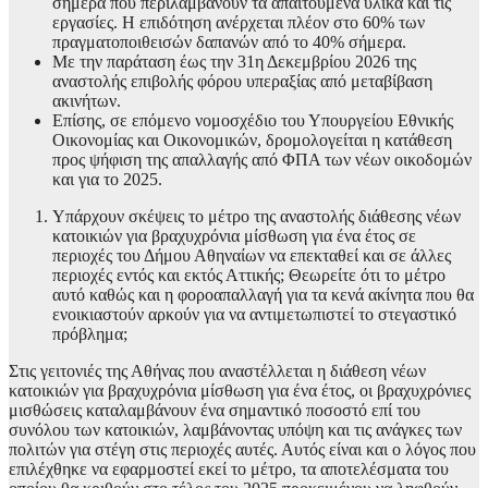
σήμερα που περιλαμβάνουν τα απαιτούμενα υλικά και τις
εργασίες. Η επιδότηση ανέρχεται πλέον στο 60% των
πραγματοποιθεισών δαπανών από το 40% σήμερα.
Με την παράταση έως την 31η Δεκεμβρίου 2026 της
αναστολής επιβολής φόρου υπεραξίας από μεταβίβαση
ακινήτων.
Επίσης, σε επόμενο νομοσχέδιο του Υπουργείου Εθνικής
Οικονομίας και Οικονομικών, δρομολογείται η κατάθεση
προς ψήφιση της απαλλαγής από ΦΠΑ των νέων οικοδομών
και για το 2025.
Υπάρχουν σκέψεις το μέτρο της αναστολής διάθεσης νέων
κατοικιών για βραχυχρόνια μίσθωση για ένα έτος σε
περιοχές του Δήμου Αθηναίων να επεκταθεί και σε άλλες
περιοχές εντός και εκτός Αττικής; Θεωρείτε ότι το μέτρο
αυτό καθώς και η φοροαπαλλαγή για τα κενά ακίνητα που θα
ενοικιαστούν αρκούν για να αντιμετωπιστεί το στεγαστικό
πρόβλημα;
Στις γειτονιές της Αθήνας που αναστέλλεται η διάθεση νέων
κατοικιών για βραχυχρόνια μίσθωση για ένα έτος, οι βραχυχρόνιες
μισθώσεις καταλαμβάνουν ένα σημαντικό ποσοστό επί του
συνόλου των κατοικιών, λαμβάνοντας υπόψη και τις ανάγκες των
πολιτών για στέγη στις περιοχές αυτές. Αυτός είναι και ο λόγος που
επιλέχθηκε να εφαρμοστεί εκεί το μέτρο, τα αποτελέσματα του