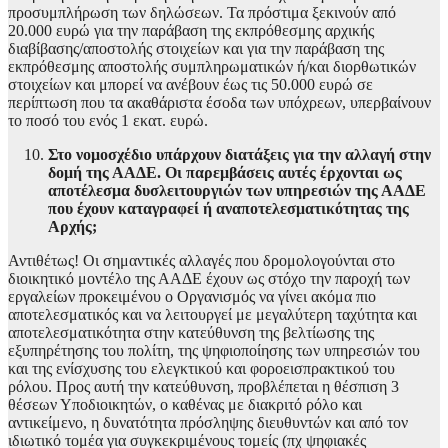
προσυμπλήρωση των δηλώσεων. Τα πρόστιμα ξεκινούν από
20.000 ευρώ για την παράβαση της εκπρόθεσμης αρχικής
διαβίβασης/αποστολής στοιχείων και για την παράβαση της
εκπρόθεσμης αποστολής συμπληρωματικών ή/και διορθωτικών
στοιχείων και μπορεί να ανέβουν έως τις 50.000 ευρώ σε
περίπτωση που τα ακαθάριστα έσοδα των υπόχρεων, υπερβαίνουν
το ποσό του ενός 1 εκατ. ευρώ.
Στο νομοσχέδιο υπάρχουν διατάξεις για την αλλαγή στην
δομή της ΑΑΔΕ. Οι παρεμβάσεις αυτές έρχονται ως
αποτέλεσμα δυσλειτουργιών των υπηρεσιών της ΑΑΔΕ
που έχουν καταγραφεί ή αναποτελεσματικότητας της
Αρχής;
Αντιθέτως! Οι σημαντικές αλλαγές που δρομολογούνται στο
διοικητικό μοντέλο της ΑΑΔΕ έχουν ως στόχο την παροχή των
εργαλείων προκειμένου ο Οργανισμός να γίνει ακόμα πιο
αποτελεσματικός και να λειτουργεί με μεγαλύτερη ταχύτητα και
αποτελεσματικότητα στην κατεύθυνση της βελτίωσης της
εξυπηρέτησης του πολίτη, της ψηφιοποίησης των υπηρεσιών του
και της ενίσχυσης του ελεγκτικού και φοροεισπρακτικού του
ρόλου. Προς αυτή την κατεύθυνση, προβλέπεται η θέσπιση 3
θέσεων Υποδιοικητών, ο καθένας με διακριτό ρόλο και
αντικείμενο, η δυνατότητα πρόσληψης διευθυντών και από τον
ιδιωτικό τομέα για συγκεκριμένους τομείς (πχ ψηφιακές