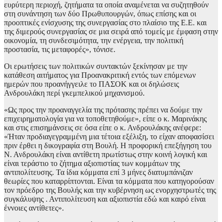
ευρύτερη περιοχή, ζητήματα τα οποία αναμένεται να συζητηθούν
στη συνάντηση των δύο Πρωθυπουργών, όπως επίσης και οι
προοπτικές ενίσχυσης της συνεργασίας στο πλαίσιο της Ε.Ε. και
της διμερούς συνεργασίας σε μια σειρά από τομείς με έμφαση στην
οικονομία, τη συνδεσιμότητα, την ενέργεια, την πολιτική
προστασία, τις μεταφορές», τόνισε.
Οι ερωτήσεις των πολιτικών συντακτών ξεκίνησαν με την
κατάθεση αιτήματος για Προανακριτική εντός των επόμενων
ημερών που προανήγγειλε το ΠΑΣΟΚ και οι δηλώσεις
Ανδρουλάκη περί γκεμπελικού μηχανισμού.
«Ως προς την προαναγγελία της πρότασης πρέπει να δούμε την
επιχειρηματολογία για να τοποθετηθούμε», είπε ο κ. Μαρινάκης
και στις επισημάνσεις σε όσα είπε ο κ. Ανδρουλάκης ανέφερε:
«Ήταν προδιαγεγραμμένη μια τέτοια εξέλιξη, το είχαν αποφασίσει
πριν έρθει η δικογραφία στη Βουλή. Η προφορική επεξήγηση του
Ν. Ανδρουλάκη είναι αντίθετη πρωτίστως στην κοινή λογική και
είναι τεράστιο το ζήτημα αξιοπιστίας των κομμάτων της
αντιπολίτευσης. Τα ίδια κόμματα επί 3 μήνες διατυμπάνιζαν
θεωρίες που καταρρίπτονται. Είναι τα κόμματα που κατηγορούσαν
τον πρόεδρο της Βουλής και την κυβέρνηση ως ενορχηστρωτές της
συγκάλυψης . Αντιπολίτευση και αξιοπιστία εδώ και καιρό είναι
έννοιες αντίθετες».