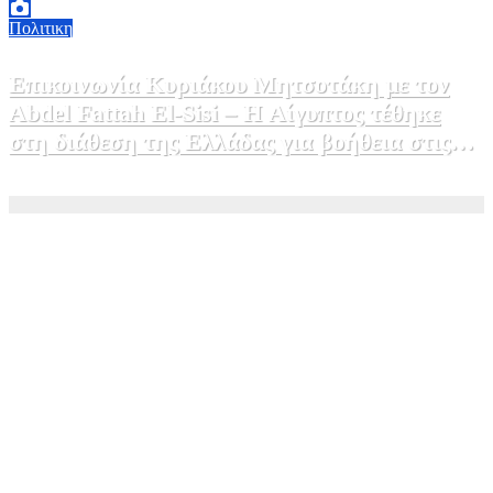
Πολιτικη
Επικοινωνία Κυριάκου Μητσοτάκη με τον
Abdel Fattah El-Sisi – Η Αίγυπτος τέθηκε
στη διάθεση της Ελλάδας για βοήθεια στις
φωτιές
5 Αυγούστου, 2026 15:58
1