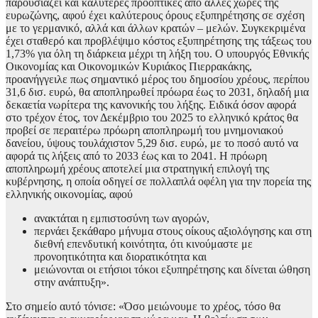
παρουσιάζει και καλύτερες προοπτικές από άλλες χώρες της
ευρωζώνης, αφού έχει καλύτερους όρους εξυπηρέτησης σε σχέση
με το γερμανικό, αλλά και άλλων κρατών – μελών. Συγκεκριμένα
έχει σταθερό και προβλέψιμο κόστος εξυπηρέτησης της τάξεως του
1,73% για όλη τη διάρκεια μέχρι τη λήξη του. Ο υπουργός Εθνικής
Οικονομίας και Οικονομικών Κυριάκος Πιερρακάκης,
προανήγγειλε πως σημαντικό μέρος του δημοσίου χρέους, περίπου
31,6 δισ. ευρώ, θα αποπληρωθεί πρόωρα έως το 2031, δηλαδή μια
δεκαετία νωρίτερα της κανονικής του λήξης. Ειδικά όσον αφορά
στο τρέχον έτος, τον Δεκέμβριο του 2025 το ελληνικό κράτος θα
προβεί σε περαιτέρω πρόωρη αποπληρωμή του μνημονιακού
δανείου, ύψους τουλάχιστον 5,29 δισ. ευρώ, με το ποσό αυτό να
αφορά τις λήξεις από το 2033 έως και το 2041. Η πρόωρη
αποπληρωμή χρέους αποτελεί μια στρατηγική επιλογή της
κυβέρνησης, η οποία οδηγεί σε πολλαπλά οφέλη για την πορεία της
ελληνικής οικονομίας, αφού
ανακτάται η εμπιστοσύνη των αγορών,
περνάει ξεκάθαρο μήνυμα στους οίκους αξιολόγησης και στη
διεθνή επενδυτική κοινότητα, ότι κινούμαστε με
προνοητικότητα και διορατικότητα και
μειώνονται οι ετήσιοι τόκοι εξυπηρέτησης και δίνεται ώθηση
στην ανάπτυξη».
Στο σημείο αυτό τόνισε: «Όσο μειώνουμε το χρέος, τόσο θα