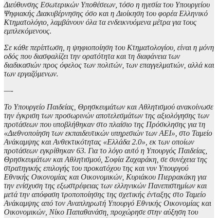
Διεύθυνσης Εσωτερικών Υποθέσεων, τόσο η ηγεσία του Υπουργείου
Ψηφιακής Διακυβέρνησης όσο και η Διοίκηση του φορέα Ελληνικό
Κτηματολόγιο, λαμβάνουν όλα τα ενδεικνυόμενα μέτρα για τους
εμπλεκόμενους.
Σε κάθε περίπτωση, η ψηφιοποίηση του Κτηματολογίου, είναι η μόνη
οδός που διασφαλίζει την ορατότητα και τη διαφάνεια των
διαδικασιών προς όφελος των πολιτών, των επαγγελματιών, αλλά και
των εργαζόμενων.
—-
Το Υπουργείο Παιδείας, Θρησκευμάτων και Αθλητισμού ανακοίνωσε
την έγκριση των προσωρινών αποτελεσμάτων της αξιολόγησης των
προτάσεων που υποβλήθηκαν στο πλαίσιο της Πρόσκλησης για τη
«Διεθνοποίηση των εκπαιδευτικών υπηρεσιών των ΑΕΙ», στο Ταμείο
Ανάκαμψης και Ανθεκτικότητας «Ελλάδα 2.0», εκ των οποίων
προτάσεων εγκρίθηκαν 63. Για το λόγο αυτό η Υπουργός Παιδείας,
Θρησκευμάτων και Αθλητισμού, Σοφία Ζαχαράκη, σε συνέχεια της
στρατηγικής επιλογής του προκατόχου της και νυν Υπουργού
Εθνικής Οικονομίας και Οικονομικών, Κυριάκου Πιερρακάκη για
την ενίσχυση της εξωστρέφειας των ελληνικών Πανεπιστημίων και
μετά την απόφαση τροποποίησης της σχετικής ένταξης στο Ταμείο
Ανάκαμψης από τον Αναπληρωτή Υπουργό Εθνικής Οικονομίας και
Οικονομικών, Νίκο Παπαθανάση, προχώρησε στην αύξηση του