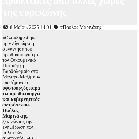
προοπτικές από άλλες χώρες
της ευρωζώνης
8 Μαΐου, 2025 14:01
#Παύλος Μαρινάκης
«Ολοκληρώθηκε
πριν λίγη ώρα η
συνάντηση του
πρωθυπουργού με
τον Οικουμενικό
Πατριάρχη
Βαρθολομαίο στο
Μέγαρο Μαξίμου»,
επεσήμανε ο
υφυπουργός παρα
τω πρωθυπουργώ
και κυβερνητικός
εκπρόσωπος,
Παύλος
Μαρινάκης
,
ξεκινώντας την
ενημέρωση των
πολιτικών
συντακτών. «Ο