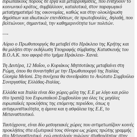
ευρωπαϊκούς πόρους σε έργα και μεταρρυθμίσεις, που ενισχύουν το
κοινωνικό κράτος, συμβάλλουν, καταλυτικά, στον παραγωγικό
μετασχηματισμό της οικονομίας, καθώς και στην ολοκλήρωση
δημόσιων και ιδιωτικών επενδύσεων, σε πρωτοβουλίες, δηλαδή, που
βελτιώνουν, σημαντικά, την καθημερινότητα των πολιτών.
—-
Αύριο ο Πρωθυπουργός θα μεταβεί στο Ηράκλειο της Κρήτης και
θα μιλήσει στην εκδήλωση Υπογραφής σύμβασης Κατασκευής του
Β.Ο.Α.Κ. που αφορά στο τμήμα Ηράκλειο- Χανιά.
Τη Δευτέρα, 12 Μαΐου, ο Κυριάκος Μητσοτάκης μεταβαίνει στη
Ρώμη, όπου θα συναντηθεί με την Πρωθυπουργό της Ιταλίας
Giorgia Meloni. Στη συνέχεια θα συνεδριάσει το Ανώτατο Συμβούλιο
Συνεργασίας Ελλάδας-Ιταλίας.
Ελλάδα και Ιταλία είναι δύο χώρες-μέλη της Ε.Ε με λόγο και ρόλο
στο τραπέζι του Ευρωπαϊκού Συμβουλίου για όλες τις μεγάλες
ευρωπαϊκές προκλήσεις της επόμενης περιόδου, όπως η
ανταγωνιστικότητα, η άμυνα και η ασφάλεια της Ε.Ε, το
Μεταναστευτικό.
Ταυτόχρονα, είναι δύο μεσογειακές χώρες που αντιμετωπίζουν κοινές
προκλήσεις στα εξωτερικά τους σύνορα ως χώρες πρώτης γραμμής
στο Μεταναστευτικό, ενώ αποτελούν πυλώνες σταθερότητας στην