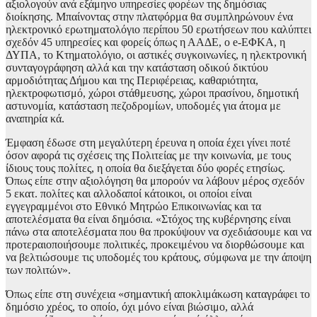
αξιολογούν ανά εξάμηνο υπηρεσίες φορέων της δημόσιας
διοίκησης. Μπαίνοντας στην πλατφόρμα θα συμπληρώνουν ένα
ηλεκτρονικό ερωτηματολόγιο περίπου 50 ερωτήσεων που καλύπτει
σχεδόν 45 υπηρεσίες και φορείς όπως η ΑΑΔΕ, ο e-ΕΦΚΑ, η
ΔΥΠΑ, το Κτηματολόγιο, οι αστικές συγκοινωνίες, η ηλεκτρονική
συνταγογράφηση αλλά και την κατάσταση οδικού δικτύου
αρμοδιότητας Δήμου και της Περιφέρειας, καθαριότητα,
ηλεκτροφωτισμό, χώροι στάθμευσης, χώροι πρασίνου, δημοτική
αστυνομία, κατάσταση πεζοδρομίων, υποδομές για άτομα με
αναπηρία κά.
Έμφαση έδωσε στη μεγαλύτερη έρευνα η οποία έχει γίνει ποτέ
όσον αφορά τις σχέσεις της Πολιτείας με την κοινωνία, με τους
ίδιους τους πολίτες, η οποία θα διεξάγεται δύο φορές ετησίως.
Όπως είπε στην αξιολόγηση θα μπορούν να λάβουν μέρος σχεδόν
5 εκατ. πολίτες και αλλοδαποί κάτοικοι, οι οποίοι είναι
εγγεγραμμένοι στο Εθνικό Μητρώο Επικοινωνίας και τα
αποτελέσματα θα είναι δημόσια. «Στόχος της κυβέρνησης είναι
πάνω στα αποτελέσματα που θα προκύψουν να σχεδιάσουμε και να
προτεραιοποιήσουμε πολιτικές, προκειμένου να διορθώσουμε και
να βελτιώσουμε τις υποδομές του κράτους, σύμφωνα με την άποψη
των πολιτών».
Όπως είπε στη συνέχεια «σημαντική αποκλιμάκωση καταγράφει το
δημόσιο χρέος, το οποίο, όχι μόνο είναι βιώσιμο, αλλά