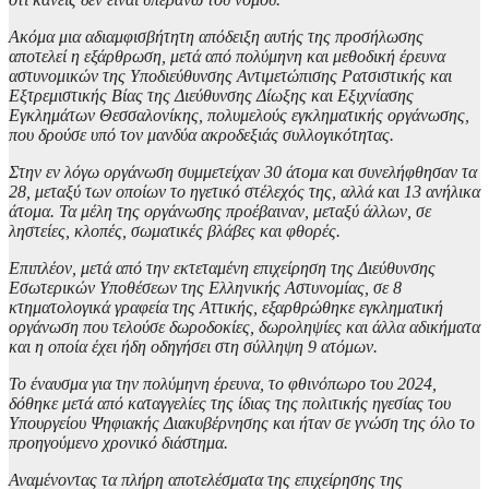
Ακόμα μια αδιαμφισβήτητη απόδειξη αυτής της προσήλωσης
αποτελεί η εξάρθρωση, μετά από πολύμηνη και μεθοδική έρευνα
αστυνομικών της Υποδιεύθυνσης Αντιμετώπισης Ρατσιστικής και
Εξτρεμιστικής Βίας της Διεύθυνσης Δίωξης και Εξιχνίασης
Εγκλημάτων Θεσσαλονίκης, πολυμελούς εγκληματικής οργάνωσης,
που δρούσε υπό τον μανδύα ακροδεξιάς συλλογικότητας.
Στην εν λόγω οργάνωση συμμετείχαν 30 άτομα και συνελήφθησαν τα
28, μεταξύ των οποίων το ηγετικό στέλεχός της, αλλά και 13 ανήλικα
άτομα. Τα μέλη της οργάνωσης προέβαιναν, μεταξύ άλλων, σε
ληστείες, κλοπές, σωματικές βλάβες και φθορές.
Επιπλέον, μετά από την εκτεταμένη επιχείρηση της Διεύθυνσης
Εσωτερικών Υποθέσεων της Ελληνικής Αστυνομίας, σε 8
κτηματολογικά γραφεία της Αττικής, εξαρθρώθηκε εγκληματική
οργάνωση που τελούσε δωροδοκίες, δωροληψίες και άλλα αδικήματα
και η οποία έχει ήδη οδηγήσει στη σύλληψη 9 ατόμων.
Το έναυσμα για την πολύμηνη έρευνα, το φθινόπωρο του 2024,
δόθηκε μετά από καταγγελίες της ίδιας της πολιτικής ηγεσίας του
Υπουργείου Ψηφιακής Διακυβέρνησης και ήταν σε γνώση της όλο το
προηγούμενο χρονικό διάστημα.
Αναμένοντας τα πλήρη αποτελέσματα της επιχείρησης της