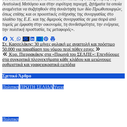
Ανατολική Μεσόγειο και στην ευρύτερη περιοχή, ζητήματα τα οποία
αναμένεται να συζητηθούν στη συνάντηση των δύο Πρωθυπουργών,
όπως επίσης και οι προοπτικές ενίσχυσης της συνεργασίας στο
πλαίσιο της Ε.Ε. και της διμερούς συνεργασίας σε μια σειρά από
τομείς με έμφαση στην οικονομία, τη συνδεσιμότητα, την ενέργεια,
την πολιτική προστασία, τις μεταφορές
».
Πλοήγηση
Στ. Κασσελάκης: 30 μήνες φυλακή με αναστολή και πρόστιμο
50.000 για παραβίαση του νόμου περί πόθεν εσχες
άρθρων
Κυρ. Πιερρακάκης στα «Πρωινά του ΣΕΛΠΕ»: Επενδύουμε
στα συγκριτικά πλεονεκτήματα κάθε κλάδου και μειώνουμε
ρυθμιστικά και γραφειοκρατικά εμπόδια
Σχετικό Άρθρο
Πολιτικη
ΠΡΩΤΗ ΣΕΛΙΔΑ
Υγεια
Οργισμένη ανάρτηση Άδωνι Γεωργιάδη: “Κανένα προβλημα
με την σίτηση του Νοσοκομείου Νικαίας”
7 Αυγούστου, 2026 11:30
Πολιτικη