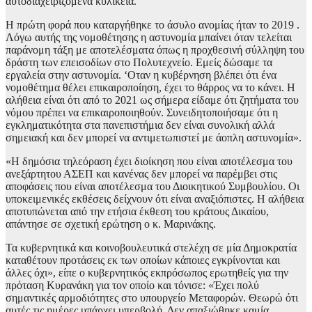
αυτοδιαχειριζόμενα κυλικεία.
Η πρώτη φορά που καταργήθηκε το άσυλο ανομίας ήταν το 2019 .
Λόγω αυτής της νομοθέτησης η αστυνομία μπαίνει όταν τελείται
παράνομη τάξη με αποτελέσματα όπως η προχθεσινή σύλληψη του
δράστη των επεισοδίων στο Πολυτεχνείο. Εμείς δώσαμε τα
εργαλεία στην αστυνομία. ‘Οταν η κυβέρνηση βλέπει ότι ένα
νομοθέτημα θέλει επικαιροποίηση, έχει το θάρρος να το κάνει. Η
αλήθεια είναι ότι από το 2021 ως σήμερα είδαμε ότι ζητήματα του
νόμου πρέπει να επικαιροποιηθούν. Συνειδητοποιήσαμε ότι η
εγκληματικότητα στα πανεπιστήμια δεν είναι συνολική αλλά
σημειακή και δεν μπορεί να αντιμετωπιστεί με άοπλη αστυνομία».
«Η δημόσια τηλεόραση έχει διοίκηση που είναι αποτέλεσμα του
ανεξάρτητου ΑΣΕΠ και κανένας δεν μπορεί να παρέμβει στις
αποφάσεις που είναι αποτέλεσμα του Διοικητικού Συμβουλίου. Οι
υποκειμενικές εκθέσεις δείχνουν ότι είναι αναξιόπιστες. Η αλήθεια
αποτυπώνεται από την ετήσια έκθεση του κράτους Δικαίου,
απάντησε σε σχετική ερώτηση ο κ. Μαρινάκης.
Τα κυβερνητικά και κοινοβουλευτικά στελέχη σε μία Δημοκρατία
καταθέτουν προτάσεις εκ των οποίων κάποιες εγκρίνονται και
άλλες όχι», είπε ο κυβερνητικός εκπρόσωπος ερωτηθείς για την
πρόταση Κυρανάκη για τον οποίο και τόνισε: «Έχει πολύ
σημαντικές αρμοδιότητες στο υπουργείο Μεταφορών. Θεωρώ ότι
αυτές τις ημέρες υπάρχει υπερβολή. Δεν απαξιώθηκε καμία