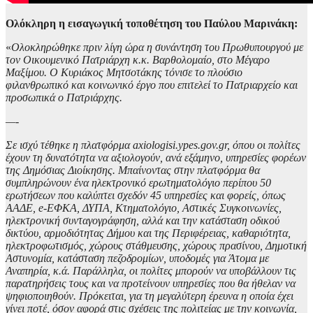
Ολόκληρη η εισαγωγική τοποθέτηση του Παύλου Μαρινάκη:
«
Ολοκληρώθηκε πριν λίγη ώρα η συνάντηση του Πρωθυπουργού με
τον Οικουμενικό Πατριάρχη κ.κ. Βαρθολομαίο, στο Μέγαρο
Μαξίμου. Ο Κυριάκος Μητσοτάκης τόνισε το πλούσιο
φιλανθρωπικό και κοινωνικό έργο που επιτελεί το Πατριαρχείο και
προσωπικά ο Πατριάρχης.
—-
Σε ισχύ τέθηκε η πλατφόρμα axiologisi.ypes.gov.gr, όπου οι πολίτες
έχουν τη δυνατότητα να αξιολογούν, ανά εξάμηνο, υπηρεσίες φορέων
της Δημόσιας Διοίκησης. Μπαίνοντας στην πλατφόρμα θα
συμπληρώνουν ένα ηλεκτρονικό ερωτηματολόγιο περίπου 50
ερωτήσεων που καλύπτει σχεδόν 45 υπηρεσίες και φορείς, όπως
ΑΑΔΕ, e-ΕΦΚΑ, ΔΥΠΑ, Κτηματολόγιο, Αστικές Συγκοινωνίες,
ηλεκτρονική συνταγογράφηση, αλλά και την κατάσταση οδικού
δικτύου, αρμοδιότητας Δήμου και της Περιφέρειας, καθαριότητα,
ηλεκτροφωτισμός, χώρους στάθμευσης, χώρους πρασίνου, Δημοτική
Αστυνομία, κατάσταση πεζοδρομίων, υποδομές για Άτομα με
Αναπηρία, κ.ά. Παράλληλα, οι πολίτες μπορούν να υποβάλλουν τις
παρατηρήσεις τους και να προτείνουν υπηρεσίες που θα ήθελαν να
ψηφιοποιηθούν. Πρόκειται, για τη μεγαλύτερη έρευνα η οποία έχει
γίνει ποτέ, όσον αφορά στις σχέσεις της πολιτείας με την κοινωνία,