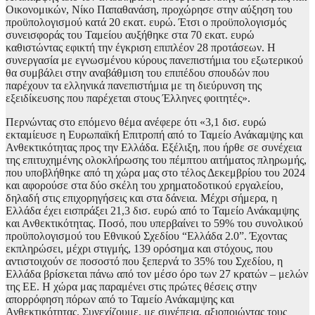
Οικονομικών, Νίκο Παπαθανάση, προχώρησε στην αύξηση του
προϋπολογισμού κατά 20 εκατ. ευρώ. Έτσι ο προϋπολογισμός
συνεισφοράς του Ταμείου αυξήθηκε στα 70 εκατ. ευρώ
καθιστώντας εφικτή την έγκριση επιπλέον 28 προτάσεων. Η
συνεργασία με εγνωσμένου κύρους πανεπιστήμια του εξωτερικού
θα συμβάλει στην αναβάθμιση του επιπέδου σπουδών που
παρέχουν τα ελληνικά πανεπιστήμια με τη διεύρυνση της
εξειδίκευσης που παρέχεται στους Έλληνες φοιτητές».
Περνώντας στο επόμενο θέμα ανέφερε ότι «3,1 δισ. ευρώ
εκταμίευσε η Ευρωπαϊκή Επιτροπή από το Ταμείο Ανάκαμψης και
Ανθεκτικότητας προς την Ελλάδα. Εξέλιξη, που ήρθε σε συνέχεια
της επιτυχημένης ολοκλήρωσης του πέμπτου αιτήματος πληρωμής,
που υποβλήθηκε από τη χώρα μας στο τέλος Δεκεμβρίου του 2024
και αφορούσε στα δύο σκέλη του χρηματοδοτικού εργαλείου,
δηλαδή στις επιχορηγήσεις και στα δάνεια. Μέχρι σήμερα, η
Ελλάδα έχει εισπράξει 21,3 δισ. ευρώ από το Ταμείο Ανάκαμψης
και Ανθεκτικότητας. Ποσό, που υπερβαίνει το 59% του συνολικού
προϋπολογισμού του Εθνικού Σχεδίου “Ελλάδα 2.0”. Έχοντας
εκπληρώσει, μέχρι στιγμής, 139 ορόσημα και στόχους, που
αντιστοιχούν σε ποσοστό που ξεπερνά το 35% του Σχεδίου, η
Ελλάδα βρίσκεται πάνω από τον μέσο όρο των 27 κρατών – μελών
της ΕΕ. Η χώρα μας παραμένει στις πρώτες θέσεις στην
απορρόφηση πόρων από το Ταμείο Ανάκαμψης και
Ανθεκτικότητας. Συνεχίζουμε, με συνέπεια, αξιοποιώντας τους