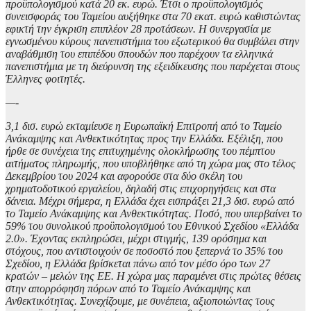
προϋπολογισμού κατά 20 εκ. ευρώ. Έτσι ο προϋπολογισμός
συνεισφοράς του Ταμείου αυξήθηκε στα 70 εκατ. ευρώ καθιστώντας
εφικτή την έγκριση επιπλέον 28 προτάσεων. Η συνεργασία με
εγνωσμένου κύρους πανεπιστήμια του εξωτερικού θα συμβάλει στην
αναβάθμιση του επιπέδου σπουδών που παρέχουν τα ελληνικά
πανεπιστήμια με τη διεύρυνση της εξειδίκευσης που παρέχεται στους
Έλληνες φοιτητές.
—-
3,1 δισ. ευρώ εκταμίευσε η Ευρωπαϊκή Επιτροπή από το Ταμείο
Ανάκαμψης και Ανθεκτικότητας προς την Ελλάδα. Εξέλιξη, που
ήρθε σε συνέχεια της επιτυχημένης ολοκλήρωσης του πέμπτου
αιτήματος πληρωμής, που υποβλήθηκε από τη χώρα μας στο τέλος
Δεκεμβρίου του 2024 και αφορούσε στα δύο σκέλη του
χρηματοδοτικού εργαλείου, δηλαδή στις επιχορηγήσεις και στα
δάνεια. Μέχρι σήμερα, η Ελλάδα έχει εισπράξει 21,3 δισ. ευρώ από
το Ταμείο Ανάκαμψης και Ανθεκτικότητας. Ποσό, που υπερβαίνει το
59% του συνολικού προϋπολογισμού του Εθνικού Σχεδίου «Ελλάδα
2.0». Έχοντας εκπληρώσει, μέχρι στιγμής, 139 ορόσημα και
στόχους, που αντιστοιχούν σε ποσοστό που ξεπερνά το 35% του
Σχεδίου, η Ελλάδα βρίσκεται πάνω από τον μέσο όρο των 27
κρατών – μελών της ΕΕ. Η χώρα μας παραμένει στις πρώτες θέσεις
στην απορρόφηση πόρων από το Ταμείο Ανάκαμψης και
Ανθεκτικότητας. Συνεχίζουμε, με συνέπεια, αξιοποιώντας τους