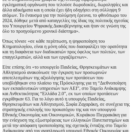
εγκληματική οργάνωση που τελούσε δωροδοκίες, δωροληψίες και
άλλα αδικήματα και η οποία έχει ήδη οδηγήσει στη σύλληψη 9
ατόμων. Το έναυσμα για την πολύμηνη έρευνα, το φθινόπωρο του
2024, δόθηκε μετά από καταγγελίες της ίδιας της πολιτικής ηγεσίας
του Υπουργείου Ψηφιακής Διακυβέρνησης και ήταν σε γνώση της
όλο το προηγούμενο χρονικό διάστημα».
Όπως τόνισε «σε κάθε περίπτωση, η ψηφιοποίηση του
Κτηματολογίου, είναι η μόνη οδός που διασφαλίζει την ορατότητα
και τη διαφάνεια των διαδικασιών προς όφελος των πολιτών, των
επαγγελματιών, αλλά και των εργαζόμενων».
Είπε επίσης ότι «το υπουργείο Παιδείας, Θρησκευμάτων και
Αθλητισμού ανακοίνωσε την έγκριση των προσωρινών
αποτελεσμάτων της αξιολόγησης των προτάσεων που
υποβλήθηκαν στο πλαίσιο της Πρόσκλησης για τη “Διεθνοποίηση
των εκπαιδευτικών υπηρεσιών των ΑΕΙ”, στο Ταμείο Ανάκαμψης
και Ανθεκτικότητας “Ελλάδα 2.0”, εκ των οποίων προτάσεων
εγκρίθηκαν 63. Για το λόγο αυτό η υπουργός Παιδείας,
Θρησκευμάτων και Αθλητισμού, Σοφία Ζαχαράκη, σε συνέχεια της
στρατηγικής επιλογής του προκατόχου της και νυν υπουργού
Εθνικής Οικονομίας και Οικονομικών, Κυριάκου Πιερρακάκη για
την ενίσχυση της εξωστρέφειας των ελληνικών Πανεπιστημίων και
μετά την απόφαση τροποποίησης της σχετικής ένταξης στο Ταμείο
Ανάκαμψης από τον αναπληρωτή υπουργό Εθνικής Οικονομίας και