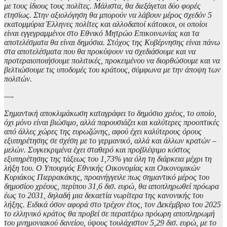
με τους ίδιους τους πολίτες. Μάλιστα, θα διεξάγεται δύο φορές
ετησίως. Στην αξιολόγηση θα μπορούν να λάβουν μέρος σχεδόν 5
εκατομμύρια Έλληνες πολίτες και αλλοδαποί κάτοικοι, οι οποίοι
είναι εγγεγραμμένοι στο Εθνικό Μητρώο Επικοινωνίας και τα
αποτελέσματα θα είναι δημόσια. Στόχος της Κυβέρνησης είναι πάνω
στα αποτελέσματα που θα προκύψουν να σχεδιάσουμε και να
προτεραιοποιήσουμε πολιτικές, προκειμένου να διορθώσουμε και να
βελτιώσουμε τις υποδομές του κράτους, σύμφωνα με την άποψη των
πολιτών.
—-
Σημαντική αποκλιμάκωση καταγράφει το δημόσιο χρέος, το οποίο,
όχι μόνο είναι βιώσιμο, αλλά παρουσιάζει και καλύτερες προοπτικές
από άλλες χώρες της ευρωζώνης, αφού έχει καλύτερους όρους
εξυπηρέτησης σε σχέση με το γερμανικό, αλλά και άλλων κρατών –
μελών. Συγκεκριμένα έχει σταθερό και προβλέψιμο κόστος
εξυπηρέτησης της τάξεως του 1,73% για όλη τη διάρκεια μέχρι τη
λήξη του. Ο Υπουργός Εθνικής Οικονομίας και Οικονομικών
Κυριάκος Πιερρακάκης, προανήγγειλε πως σημαντικό μέρος του
δημοσίου χρέους, περίπου 31,6 δισ. ευρώ, θα αποπληρωθεί πρόωρα
έως το 2031, δηλαδή μια δεκαετία νωρίτερα της κανονικής του
λήξης. Ειδικά όσον αφορά στο τρέχον έτος, τον Δεκέμβριο του 2025
το ελληνικό κράτος θα προβεί σε περαιτέρω πρόωρη αποπληρωμή
του μνημονιακού δανείου, ύψους τουλάχιστον 5,29 δισ. ευρώ, με το