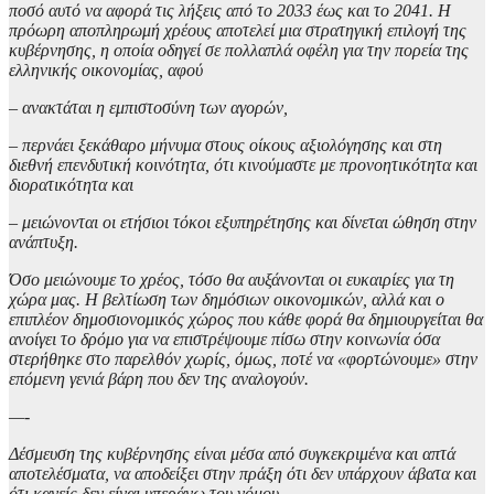
ποσό αυτό να αφορά τις λήξεις από το 2033 έως και το 2041. Η
πρόωρη αποπληρωμή χρέους αποτελεί μια στρατηγική επιλογή της
κυβέρνησης, η οποία οδηγεί σε πολλαπλά οφέλη για την πορεία της
ελληνικής οικονομίας, αφού
– ανακτάται η εμπιστοσύνη των αγορών,
– περνάει ξεκάθαρο μήνυμα στους οίκους αξιολόγησης και στη
διεθνή επενδυτική κοινότητα, ότι κινούμαστε με προνοητικότητα και
διορατικότητα και
– μειώνονται οι ετήσιοι τόκοι εξυπηρέτησης και δίνεται ώθηση στην
ανάπτυξη.
Όσο μειώνουμε το χρέος, τόσο θα αυξάνονται οι ευκαιρίες για τη
χώρα μας. Η βελτίωση των δημόσιων οικονομικών, αλλά και ο
επιπλέον δημοσιονομικός χώρος που κάθε φορά θα δημιουργείται θα
ανοίγει το δρόμο για να επιστρέψουμε πίσω στην κοινωνία όσα
στερήθηκε στο παρελθόν χωρίς, όμως, ποτέ να «φορτώνουμε» στην
επόμενη γενιά βάρη που δεν της αναλογούν.
—-
Δέσμευση της κυβέρνησης είναι μέσα από συγκεκριμένα και απτά
αποτελέσματα, να αποδείξει στην πράξη ότι δεν υπάρχουν άβατα και
ότι κανείς δεν είναι υπεράνω του νόμου.