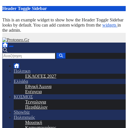
Μετάβαση
Header Toggle Sidebar
στο
περιεχόμενο
This is an example widget to show how the Header Toggle Sidebar
looks by default. You can add custom widgets from the
widgets
in
the admin.
Πολιτικη
ΕΚΛΟΓΕΣ 2027
Ελλάδα
Εθνική Άμυνα
Ενέργεια
ΚΟΣΜΟΣ
Τεχνολογια
Περιβάλλον
Showbiz
Πολιτισμός
Μουσική
Κινηματογράφος