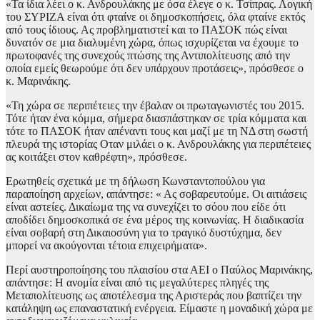
«Τα ίδια λέει ο κ. Ανδρουλάκης με όσα έλεγε ο κ. Τσίπρας. Λογική
του ΣΥΡΙΖΑ είναι ότι φταίνε οι δημοσκοπήσεις, όλα φταίνε εκτός
από τους ίδιους. Ας προβληματιστεί και το ΠΑΣΟΚ πώς είναι
δυνατόν σε μια διαλυμένη χώρα, όπως ισχυρίζεται να έχουμε το
πρωτοφανές της συνεχούς πτώσης της Αντιπολίτευσης από την
οποία εμείς θεωρούμε ότι δεν υπάρχουν προτάσεις», πρόσθεσε ο
κ. Μαρινάκης.
«Τη χώρα σε περιπέτειες την έβαλαν οι πρωταγωνιστές του 2015.
Τότε ήταν ένα κόμμα, σήμερα διασπάστηκαν σε τρία κόμματα και
τότε το ΠΑΣΟΚ ήταν απέναντι τους και μαζί με τη ΝΔ στη σωστή
πλευρά της ιστορίας Οταν μιλάει ο κ. Ανδρουλάκης για περιπέτειες
ας κοιτάξει στον καθρέφτη», πρόσθεσε.
Ερωτηθείς σχετικά με τη δήλωση Κωνσταντοπούλου για
παραποίηση αρχείων, απάντησε: « Ας σοβαρευτούμε. Οι αιτιάσεις
είναι αστείες. Δικαίωμα της να συνεχίζει το σόου που είδε ότι
αποδίδει δημοσκοπικά σε ένα μέρος της κοινωνίας. Η διαδικασία
είναι σοβαρή στη Δικαιοσύνη για το τραγικό δυστύχημα, δεν
μπορεί να ακούγονται τέτοια επιχειρήματα».
Περί αυστηροποίησης του πλαισίου στα ΑΕΙ ο Παύλος Μαρινάκης,
απάντησε: Η ανομία είναι από τις μεγαλύτερες πληγές της
Μεταπολίτευσης ως αποτέλεσμα της Αριστεράς που βαπτίζει την
κατάληψη ως επαναστατική ενέργεια. Είμαστε η μοναδική χώρα με