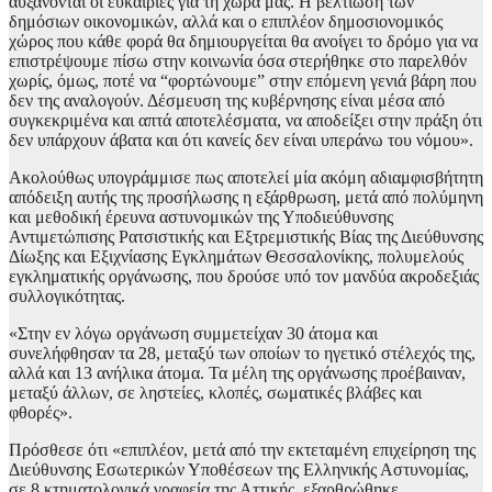
αυξάνονται οι ευκαιρίες για τη χώρα μας. Η βελτίωση των
δημόσιων οικονομικών, αλλά και ο επιπλέον δημοσιονομικός
χώρος που κάθε φορά θα δημιουργείται θα ανοίγει το δρόμο για να
επιστρέψουμε πίσω στην κοινωνία όσα στερήθηκε στο παρελθόν
χωρίς, όμως, ποτέ να “φορτώνουμε” στην επόμενη γενιά βάρη που
δεν της αναλογούν. Δέσμευση της κυβέρνησης είναι μέσα από
συγκεκριμένα και απτά αποτελέσματα, να αποδείξει στην πράξη ότι
δεν υπάρχουν άβατα και ότι κανείς δεν είναι υπεράνω του νόμου».
Ακολούθως υπογράμμισε πως αποτελεί μία ακόμη αδιαμφισβήτητη
απόδειξη αυτής της προσήλωσης η εξάρθρωση, μετά από πολύμηνη
και μεθοδική έρευνα αστυνομικών της Υποδιεύθυνσης
Αντιμετώπισης Ρατσιστικής και Εξτρεμιστικής Βίας της Διεύθυνσης
Δίωξης και Εξιχνίασης Εγκλημάτων Θεσσαλονίκης, πολυμελούς
εγκληματικής οργάνωσης, που δρούσε υπό τον μανδύα ακροδεξιάς
συλλογικότητας.
«Στην εν λόγω οργάνωση συμμετείχαν 30 άτομα και
συνελήφθησαν τα 28, μεταξύ των οποίων το ηγετικό στέλεχός της,
αλλά και 13 ανήλικα άτομα. Τα μέλη της οργάνωσης προέβαιναν,
μεταξύ άλλων, σε ληστείες, κλοπές, σωματικές βλάβες και
φθορές».
Πρόσθεσε ότι «επιπλέον, μετά από την εκτεταμένη επιχείρηση της
Διεύθυνσης Εσωτερικών Υποθέσεων της Ελληνικής Αστυνομίας,
σε 8 κτηματολογικά γραφεία της Αττικής, εξαρθρώθηκε