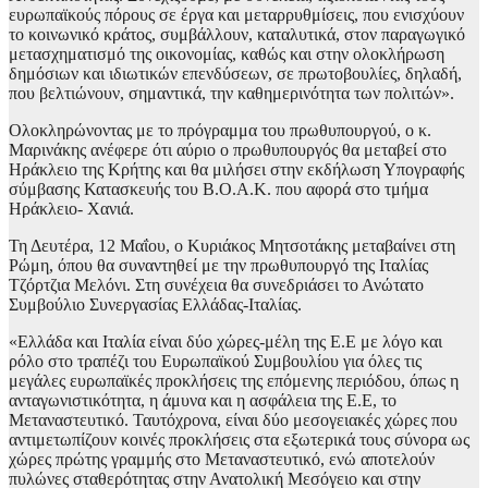
ευρωπαϊκούς πόρους σε έργα και μεταρρυθμίσεις, που ενισχύουν
το κοινωνικό κράτος, συμβάλλουν, καταλυτικά, στον παραγωγικό
μετασχηματισμό της οικονομίας, καθώς και στην ολοκλήρωση
δημόσιων και ιδιωτικών επενδύσεων, σε πρωτοβουλίες, δηλαδή,
που βελτιώνουν, σημαντικά, την καθημερινότητα των πολιτών».
Ολοκληρώνοντας με το πρόγραμμα του πρωθυπουργού, ο κ.
Μαρινάκης ανέφερε ότι αύριο ο πρωθυπουργός θα μεταβεί στο
Ηράκλειο της Κρήτης και θα μιλήσει στην εκδήλωση Υπογραφής
σύμβασης Κατασκευής του Β.Ο.Α.Κ. που αφορά στο τμήμα
Ηράκλειο- Χανιά.
Τη Δευτέρα, 12 Μαΐου, ο Κυριάκος Μητσοτάκης μεταβαίνει στη
Ρώμη, όπου θα συναντηθεί με την πρωθυπουργό της Ιταλίας
Τζόρτζια Μελόνι. Στη συνέχεια θα συνεδριάσει το Ανώτατο
Συμβούλιο Συνεργασίας Ελλάδας-Ιταλίας.
«Ελλάδα και Ιταλία είναι δύο χώρες-μέλη της Ε.Ε με λόγο και
ρόλο στο τραπέζι του Ευρωπαϊκού Συμβουλίου για όλες τις
μεγάλες ευρωπαϊκές προκλήσεις της επόμενης περιόδου, όπως η
ανταγωνιστικότητα, η άμυνα και η ασφάλεια της Ε.Ε, το
Μεταναστευτικό. Ταυτόχρονα, είναι δύο μεσογειακές χώρες που
αντιμετωπίζουν κοινές προκλήσεις στα εξωτερικά τους σύνορα ως
χώρες πρώτης γραμμής στο Μεταναστευτικό, ενώ αποτελούν
πυλώνες σταθερότητας στην Ανατολική Μεσόγειο και στην