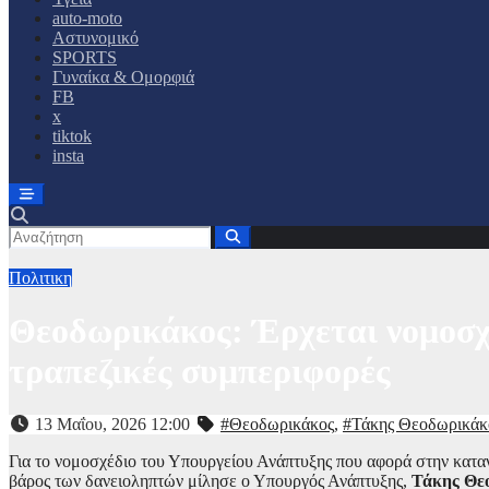
auto-moto
Αστυνομικό
SPORTS
Γυναίκα & Ομορφιά
FB
x
tiktok
insta
Πολιτικη
Θεοδωρικάκος: Έρχεται νομοσχ
τραπεζικές συμπεριφορές
13 Μαΐου, 2026 12:00
#Θεοδωρικάκος
,
#Τάκης Θεοδωρικάκ
Για το νομοσχέδιο του Υπουργείου Ανάπτυξης που αφορά στην καταν
βάρος των δανειοληπτών μίλησε ο Υπουργός Ανάπτυξης,
Τάκης Θε