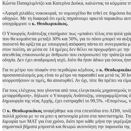
Κώστα Παπαχλιμίντζο και Κατερίνα Δούκα, καλώντας τα κόμματα τη
«Αφορά χιλιάδες νοικοκυριά, το νομοσχέδιο θα τεθεί σε δημόσια δ
οδηγιών. Με τη διαφορά ότι εμείς πηγαίνουμε αρκετά παρακάτω αυτ
υπογράμμισε ο
κ. Θεοδωρικάκος.
Ο Υπουργός Ανάπτυξης επισήμανε πως «μπαίνει τέλος στα ψιλά γράμ
που θα κυμαίνεται μεταξύ 30% και 50%, για το πόσο μπορεί να αυξηθ
ποσοστό θα ορίζεται με υπουργική απόφαση πάντα σε συνεργασία με
στον πολίτη, αν μέσα σε 14 ημέρες δεν θέλει να προχωρήσει με τη
απευθείας επικοινωνία με άνθρωπο που εκπροσωπεί την τράπεζα και 
οδηγία. Δεν έχει αναδρομική ισχύ, διότι θα ήταν άδικο για όσους ήτα
Για το μέτρο του πλαφόν στο περιθώριο κέρδους, ο
κ. Θεοδωρικάκ
προσανατολισμός μας είναι το μέτρο να παραταθεί και μετά τις 30 
ισορροπήσουν οι τιμές, θα αποσυρθεί. Αν όχι, τότε θα πρέπει να ε
Για τους ελέγχους που γίνονται από τους ελεγκτικούς μηχανισμούς τ
μεταρρύθμιση», δήλωσε ο Υπουργός Ανάπτυξης, υπογραμμίζοντας ότι
δημιουργία της νέας Αρχής, έχει εισπραχθεί το 99,5%. «Επομένως, 
Ο
κ. Θεοδωρικάκος
αναφέρθηκε και στα επεισόδια στο ΑΠΘ, τονίζο
πολλά χρόνια με το να μπει η αστυνομία μέσα στα πανεπιστημία. Τ
διμοιρία των ΜΑΤ για ένα χρόνο, διότι πριν κάθε μήνα την γκρέμιζα
σημαντικά βήματα μπροστά και θεωρώ αυτονόητη την παρουσία της α