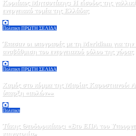
Κυριάκος Μητσοτάκης: Η είσοδος της γαλλικ
ενεργειακό τομέα της Ελλάδας
5 Αυγούστου, 2026 18:40
1
Πολιτικη
ΠΡΩΤΗ ΣΕΛΙΔΑ
Έπεσαν οι υπογραφές με τη Meridiam για την
αναβάθμιση του ενεργειακού ρόλου της χώρας
5 Αυγούστου, 2026 18:00
2
Πολιτικη
ΠΡΩΤΗ ΣΕΛΙΔΑ
Χαμός στο κόμμα της Μαρίας Καρυστιανού: Αν
ύπαρξη «αυλών»»
5 Αυγούστου, 2026 17:00
0
Πολιτικη
Τάκης Θεοδωρικάκος: «Στο ΕΠΑ του Υπουργεί
καινοτομία»