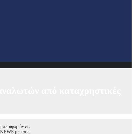
ταναλωτών από καταχρηστικές
υμπεριφορών εις
RTNEWS με τους