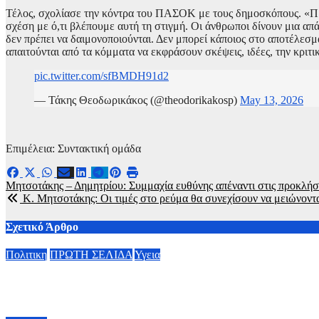
Τέλος, σχολίασε την κόντρα του ΠΑΣΟΚ με τους δημοσκόπους. «Πρέ
σχέση με ό,τι βλέπουμε αυτή τη στιγμή. Οι άνθρωποι δίνουν μια απ
δεν πρέπει να δαιμονοποιούνται. Δεν μπορεί κάποιος στο αποτέλε
απαιτούνται από τα κόμματα να εκφράσουν σκέψεις, ιδέες, την κριτι
pic.twitter.com/sfBMDH91d2
— Τάκης Θεοδωρικάκος (@theodorikakosp)
May 13, 2026
Επιμέλεια: Συντακτική ομάδα
Πλοήγηση
Μητσοτάκης – Δημητρίου: Συμμαχία ευθύνης απέναντι στις προκλήσε
Κ. Μητσοτάκης: Οι τιμές στο ρεύμα θα συνεχίσουν να μειώνον
άρθρων
Σχετικό Άρθρο
Πολιτικη
ΠΡΩΤΗ ΣΕΛΙΔΑ
Υγεια
Οργισμένη ανάρτηση Άδωνι Γεωργιάδη: “Κανένα προβλημα με 
7 Αυγούστου, 2026 11:30