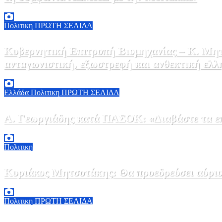
6 Αυγούστου, 2026 15:00
0
Πολιτικη
ΠΡΩΤΗ ΣΕΛΙΔΑ
Κυβερνητική Επιτροπή Βιομηχανίας – Κ. Μητ
ανταγωνιστική, εξωστρεφή και ανθεκτική ελλ
6 Αυγούστου, 2026 14:00
0
Ελλάδα
Πολιτικη
ΠΡΩΤΗ ΣΕΛΙΔΑ
Α. Γεωργιάδης κατά ΠΑΣΟΚ: «Διαβάστε τα επί
6 Αυγούστου, 2026 13:02
0
Πολιτικη
Κυριάκος Μητσοτάκης: Θα προεδρεύσει αύριο
5 Αυγούστου, 2026 19:30
2
Πολιτικη
ΠΡΩΤΗ ΣΕΛΙΔΑ