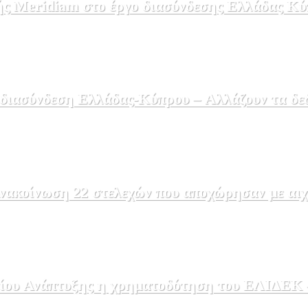
ής Meridiam στο έργο διασύνδεσης Ελλάδας Κύ
 διασύνδεση Ελλάδας-Κύπρου – Αλλάζουν τα δε
ακοίνωση 22 στελεχών που αποχώρησαν με αιχμέ
ου Ανάπτυξης η χρηματοδότηση του ΕΛΙΔΕΚ – 