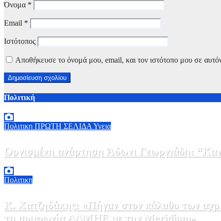
Όνομα
*
Email
*
Ιστότοπος
Αποθήκευσε το όνομά μου, email, και τον ιστότοπο μου σε αυτό
Πολιτική
Πολιτικη
ΠΡΩΤΗ ΣΕΛΙΔΑ
Υγεια
Οργισμένη ανάρτηση Άδωνι Γεωργιάδη: “Κανέ
7 Αυγούστου, 2026 11:30
0
Πολιτικη
Κ. Χατζηδάκης: «Πήγαν στον κάλαθο των αχρή
τη συμφωνία ΑΔΜΗΕ με την Meridiam»