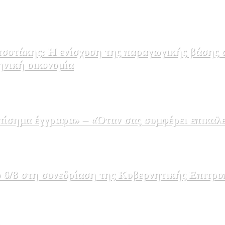
σοτάκης: Η ενίσχυση της παραγωγικής βάσης σ
ηνική οικονομία
σημα έγγραφα» – «Όταν σας συμφέρει επικαλε
 6/8 στη συνεδρίαση της Κυβερνητικής Επιτρο