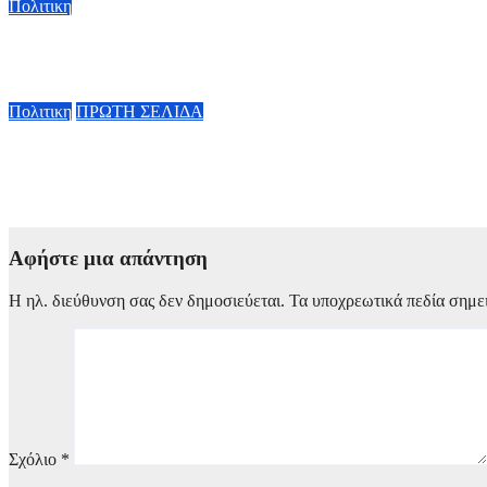
Πολιτικη
Κ. Χατζηδάκης: «Πήγαν στον κάλαθο των αχρήστων οι αμφισβη
6 Αυγούστου, 2026 15:00
Πολιτικη
ΠΡΩΤΗ ΣΕΛΙΔΑ
Κυβερνητική Επιτροπή Βιομηχανίας – Κ. Μητσοτάκης: Η ενίσχυ
οικονομία
6 Αυγούστου, 2026 14:00
Αφήστε μια απάντηση
Η ηλ. διεύθυνση σας δεν δημοσιεύεται.
Τα υποχρεωτικά πεδία σημε
Σχόλιο
*