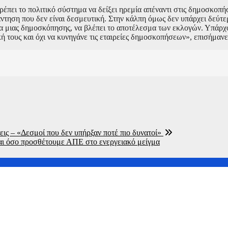
πει το πολιτικό σύστημα να δείξει ηρεμία απέναντι στις δημοσκοπήσ
άντηση που δεν είναι δεσμευτική. Στην κάλπη όμως δεν υπάρχει δεύτ
σμα μιας δημοσκόπησης, να βλέπει το αποτέλεσμα των εκλογών. Υπάρ
κή τους και όχι να κυνηγάνε τις εταιρείες δημοσκοπήσεων», επισήμαν
ις – «Δεσμοί που δεν υπήρξαν ποτέ πιο δυνατοί»
ται όσο προσθέτουμε ΑΠΕ στο ενεργειακό μείγμα
την σίτηση του Νοσοκομείου Νικαίας”