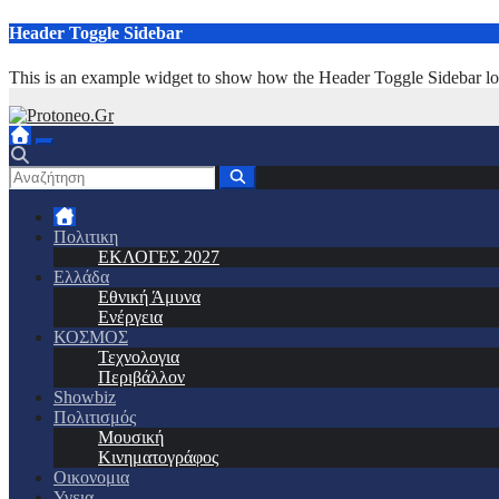
Μετάβαση
Header Toggle Sidebar
στο
περιεχόμενο
This is an example widget to show how the Header Toggle Sidebar lo
Πολιτικη
ΕΚΛΟΓΕΣ 2027
Ελλάδα
Εθνική Άμυνα
Ενέργεια
ΚΟΣΜΟΣ
Τεχνολογια
Περιβάλλον
Showbiz
Πολιτισμός
Μουσική
Κινηματογράφος
Οικονομια
Υγεια