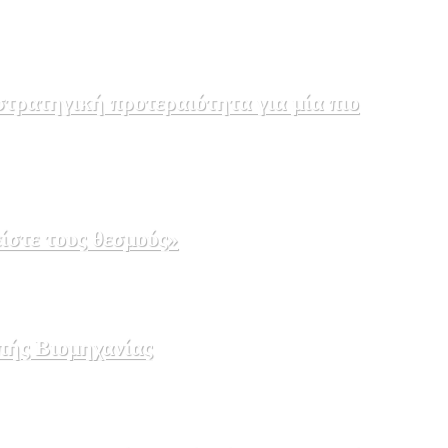
τρατηγική προτεραιότητα για μία πιο
ίστε τους θεσμούς»
πής Βιομηχανίας