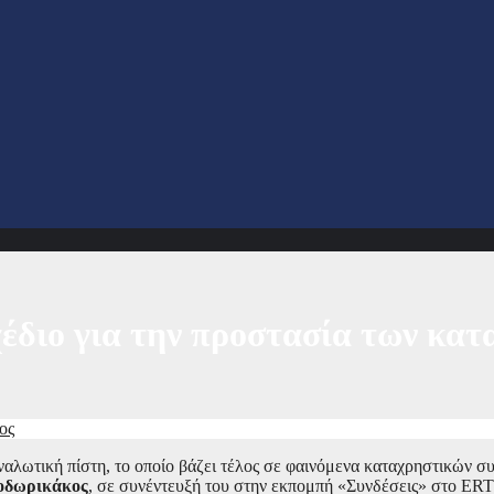
έδιο για την προστασία των κα
ος
αλωτική πίστη, το οποίο βάζει τέλος σε φαινόμενα καταχρηστικών σ
οδωρικάκος
, σε συνέντευξή του στην εκπομπή «Συνδέσεις» στο E