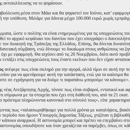
ς αντιπολίτευσης να το ψηφίσουν.
ιαβούλευση μέσα στον Μάιο και θα ψηφιστεί τον Ιούνιο, κατ’ εφαρμο
ή την υπόθεση. Μιλάμε για δάνεια μέχρι 100.000 ευρώ χωρίς εμπράγμ
ματα, ώστε ο πολίτης να είναι ενημερωμένος για τις υποχρεώσεις το
εί το αρχικό κεφάλαιο του δανείου που έχει υπογράψει ο δανειολήπτη
 τον διοικητή της Τράπεζας της Ελλάδος. Επίσης, θα δίνεται δυνατό
ν δανειακή σύμβαση, ενώ δίνουμε το δικαίωμα στους ανθρώπους να ζη
όχι με εφαρμογή. Θα ισχύσει από τις 20 Νοεμβρίου, διότι αυτό προβ
ν εντάξει στις υποχρεώσεις τους έναντι εκείνων που δεν είχαν ανταποκ
ος
ανέφερε πως είναι σκληρό για την αγορά, αλλά τίμιο σε αυτή την 
Ιουνίου για να φρενάρουμε αυτή την κατάσταση, ενώ για τα καύσιμα θ
ίμαστε σε εγρήγορση για να δούμε τι παραπάνω μπορούμε να κάνουμε».
ης νέας Ανεξάρτητης Αρχής, τόνισε πως είναι σοβαροί, εντατικοί και 
 σύμφωνα με τα στοιχεία που έχει στη διάθεσή του, από τα 21 εκατ.
τα πρόστιμα πληρώνονται κανονικά στο σύνολό τους», είπε χαρακτηρισ
ντας πως «ταλαιπωρηθήκαμε για πολλά χρόνια με καταλήψεις, βιαιότη
ην περίοδο που ήμουν Υπουργός Δημοσίας Τάξεως, χτιζόταν η βιβλιο
ν κάποιοι αναρχικοί. Η αστυνομία μπορεί και πρέπει να επεμβαίνει στ
στυνομίας οπουδήποτε και όταν χρειάζεται να παρέμβει, όπως σε κάθ