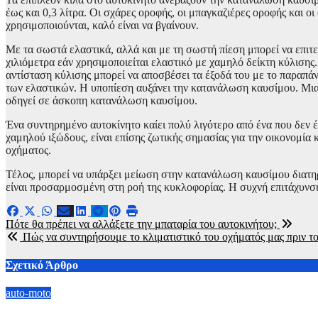
έως και 0,3 λίτρα. Οι σχάρες οροφής, οι μπαγκαζιέρες οροφής και
χρησιμοποιούνται, καλό είναι να βγαίνουν.
Με τα σωστά ελαστικά, αλλά και με τη σωστή πίεση μπορεί να επιτε
χιλιόμετρα εάν χρησιμοποιείται ελαστικό με χαμηλό δείκτη κύλισης
αντίσταση κύλισης μπορεί να αποσβέσει τα έξοδά του με το παραπάνω
των ελαστικών. Η υποπίεση αυξάνει την κατανάλωση καυσίμου. Μια μ
οδηγεί σε άσκοπη κατανάλωση καυσίμου.
Ένα συντηρημένο αυτοκίνητο καίει πολύ λιγότερο από ένα που δεν έ
χαμηλού ιξώδους, είναι επίσης ζωτικής σημασίας για την οικονομία
οχήματος.
Τέλος, μπορεί να υπάρξει μείωση στην κατανάλωση καυσίμου διατηρ
είναι προσαρμοσμένη στη ροή της κυκλοφορίας. Η συχνή επιτάχυνσ
Πλοήγηση
Πότε θα πρέπει να αλλάξετε την μπαταρία του αυτοκινήτου;
Πώς να συντηρήσουμε το κλιματιστικό του οχήματός μας πριν το
άρθρων
Σχετικό Άρθρο
auto-moto