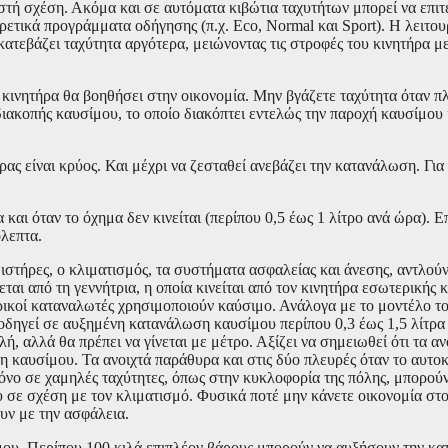
ωστή σχέση. Ακόμα και σε αυτόματα κιβώτια ταχυτήτων μπορεί να επιτ
ετικά προγράμματα οδήγησης (π.χ. Eco, Normal και Sport). Η λειτου
κατεβάζει ταχύτητα αργότερα, μειώνοντας τις στροφές του κινητήρα μ
κινητήρα θα βοηθήσει στην οικονομία. Μην βγάζετε ταχύτητα όταν π
διακοπής καυσίμου, το οποίο διακόπτει εντελώς την παροχή καυσίμου 
ας είναι κρύος. Και μέχρι να ζεσταθεί ανεβάζει την κατανάλωση. Για
 και όταν το όχημα δεν κινείται (περίπου 0,5 έως 1 λίτρο ανά ώρα). 
όλεπτα.
ιστήρες, ο κλιματισμός, τα συστήματα ασφαλείας και άνεσης, αντλούν
αι από τη γεννήτρια, η οποία κινείται από τον κινητήρα εσωτερικής 
ρικοί καταναλωτές χρησιμοποιούν καύσιμο. Ανάλογα με το μοντέλο το
 οδηγεί σε αυξημένη κατανάλωση καυσίμου περίπου 0,3 έως 1,5 λίτρα 
, αλλά θα πρέπει να γίνεται με μέτρο. Αξίζει να σημειωθεί ότι τα α
 καυσίμου. Τα ανοιχτά παράθυρα και στις δύο πλευρές όταν το αυτοκί
όνο σε χαμηλές ταχύτητες, όπως στην κυκλοφορία της πόλης, μπορού
ε σχέση με τον κλιματισμό. Φυσικά ποτέ μην κάνετε οικονομία στο
υν με την ασφάλεια.
ίμου. Περίπου 100 κιλά επιπλέον βάρους μπορούν να αυξήσουν την κ