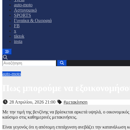
auto-moto
Αστυνομικό
SPORTS
Γυναίκα & Ομορφιά
FB
x
tiktok
insta
auto-moto
Πως μπορούμε να εξοικονομήσου
28 Απριλίου, 2026 21:00
#μετακίνηση
Με την τιμή της βενζίνης να βρίσκεται αρκετά υψηλά, ο οικονομικ
καύσιμο στις καθημερινές μετακινήσεις.
Είναι γεγονός ότι η απότομη επιτάχυνση ανεβάζει την κατανάλωση κ