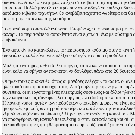
οικονομία. Αρκεί ο κινητήρας να έχει στο κιβώτιο ταχυτήτων την σ
καυσίμου. Πολλά μοντέλα επιτρέπουν στον οδηγό να επιλέξει διαφορ
αυτόματο κιβώτιο ταχυτήτων θα ανεβάζει ταχύτητα νωρίτερα και θα 
μείωση της κατανάλωσης καυσίμου.
Το φρενάρισμα σπαταλά ενέργεια. Επομένως, το φρενάρισμα με τον 
φανάρι. Τα περισσότερα αυτοκίνητα είναι εξοπλισμένα με σύστημα 
επιβράδυνση.
Ένα αυτοκίνητο καταναλώνει το περισσότερο καύσιμο όταν ο κινητήρ
αποστάσεις καλό είναι να επιλέξει ο οδηγός τα πόδια ή ποδήλατο.
Μόλις ο κινητήρας τεθεί σε λειτουργία, καταναλώνει καύσιμο, ακόμα
είναι καλό να σβήνει αν πρόκειται να δουλέψει πάνω από 20 δευτερ
Οι ηλεκτρικές συσκευές, όπως οι μονάδες ελέγχου, τα φώτα, οι ανεμ
ηλεκτρικό σύστημα του οχήματος. Αυτή η ηλεκτρική ενέργεια παρέχετ
συνέπεια, οι ενεργοποιημένες ηλεκτρικές συσκευές και άλλοι ηλεκτ
τεχνολογία και τις συνθήκες λειτουργίας, ένα σύστημα κλιματισμού
Η λογική χρήση αυτών των πρόσθετων στοιχείων μπορεί να είναι καλή
ηλιοροφές εμποδίζουν τη ροή του αέρα και αυξάνουν την κατανάλωση
χλμ./ώρα αυξάνουν περίπου 0,2 λίτρα την κατανάλωση καυσίμου. Μ
να προσφέρουν σημαντικό πλεονέκτημα στην κατανάλωση καυσίμου σ
υαλοκαθαριστήρες ή τη θέρμανση του παρμπρίζ, γιατί έχουν να κάνο
Τα επιπλέον κιλά στο αυτοκίνητο ανεβάζουν την κατανάλωση καυσ