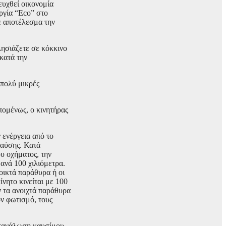
ευχθεί οικονομία
ργία “Eco” στο
ε αποτέλεσμα την
λησιάζετε σε κόκκινο
κατά την
 πολύ μικρές
Επομένως, ο κινητήρας
 ενέργεια από το
καύσης. Κατά
υ οχήματος, την
ανά 100 χιλιόμετρα.
νοικτά παράθυρα ή οι
νητο κινείται με 100
ν τα ανοιχτά παράθυρα
ν φωτισμό, τους
ατανάλωση καυσίμου