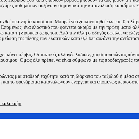
 οι σχάρες ποδηλάτων αυξάνουν σημαντικά την κατανάλωση καυσίμου. 
υχθεί οικονομία καυσίμου. Μπορεί να εξοικονομηθεί έως και 0,5 λίτ
. Επομένως, ένα ελαστικό που φαίνεται ακριβό με την πρώτη ματιά αλ
 κατά τη διάρκεια ζωής του. Από την άλλη ο οδηγός οφείλει να ελέγχ
είωση της πίεσης των ελαστικών κατά 0,3 bar αυξάνει την αντίσταση
χει κάνει σέρβις. Οι τακτικές αλλαγές λαδιών, χρησιμοποιώντας πάντ
 καυσίμου. Όμως όλα πρέπει να είναι σύμφωνα με τις προδιαγραφές τ
ώντας μια σταθερή ταχύτητα κατά τη διάρκεια του ταξιδιού ή μέσα σ
η και το φρενάρισμα καταναλώνουν ενέργεια και επομένως περισσότε
 καλοκαίρι