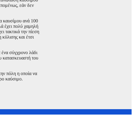
Επομένως, εάν δεν
ρα καυσίμου ανά 100
λά έχει πολύ χαμηλή
ει τακτικά την πίεση
 κύλισης και έτσι
α ένα σύγχρονο λάδι
ου κατασκευαστή του
την πόλη η οποία να
ρο καύσιμο.