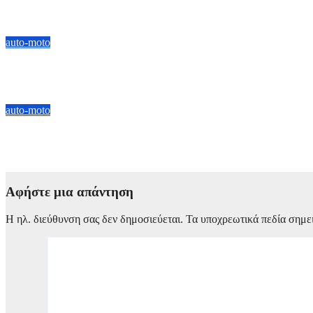
Ford Ranger: Διπλή επιλογή ισχύος με diesel V6 και Plug-in Hyb
7 Αυγούστου, 2026 13:00
auto-moto
Hyundai IONIQ 3: Νέα εποχή στην ηλεκτρική κινητικότητα με d
6 Αυγούστου, 2026 10:00
auto-moto
Ποια σημεία κοιτάνε οι καταναλωτές πριν αγοράσουν ένα αυτοκ
5 Αυγούστου, 2026 19:00
Αφήστε μια απάντηση
Η ηλ. διεύθυνση σας δεν δημοσιεύεται.
Τα υποχρεωτικά πεδία σημε