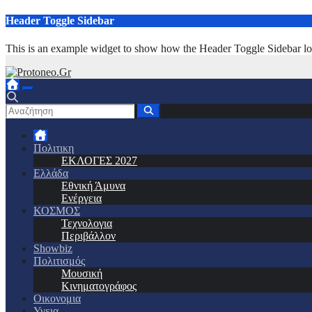
Μετάβαση
Header Toggle Sidebar
στο
περιεχόμενο
This is an example widget to show how the Header Toggle Sidebar lo
Πολιτικη
ΕΚΛΟΓΕΣ 2027
Ελλάδα
Εθνική Άμυνα
Ενέργεια
ΚΟΣΜΟΣ
Τεχνολογια
Περιβάλλον
Showbiz
Πολιτισμός
Μουσική
Κινηματογράφος
Οικονομια
Υγεια