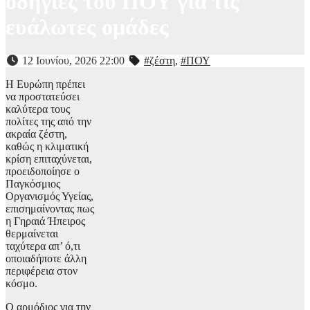
οδηγίες του ΠΟΥ για τις
ευάλωτες ομάδες
12 Ιουνίου, 2026 22:00
#ζέστη
,
#ΠΟΥ
Η Ευρώπη πρέπει
να προστατεύσει
καλύτερα τους
πολίτες της από την
ακραία ζέστη,
καθώς η κλιματική
κρίση επιταχύνεται,
προειδοποίησε ο
Παγκόσμιος
Οργανισμός Υγείας,
επισημαίνοντας πως
η Γηραιά Ήπειρος
θερμαίνεται
ταχύτερα απ’ ό,τι
οποιαδήποτε άλλη
περιφέρεια στον
κόσμο.
Ο αρμόδιος για την