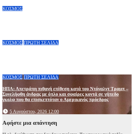
ΚΟΣΜΟΣ
Μελέτη στις ΗΠΑ: Η παρουσία πούμα μειώνει κατά 76% τα
τροχαία με ελάφια
5 Αυγούστου, 2026 21:27
ΚΟΣΜΟΣ
ΠΡΩΤΗ ΣΕΛΙΔΑ
Βόρεια Καρολίνα: Ένοπλη επίθεση με θύματα στην περιοχή
Πρόσπεκτ Χιλ – Σε εξέλιξη οι έρευνες
5 Αυγούστου, 2026 20:55
ΚΟΣΜΟΣ
ΠΡΩΤΗ ΣΕΛΙΔΑ
ΗΠΑ: Απετράπη πιθανή επίθεση κατά του Ντόναλντ Τραμπ –
Συνελήφθη άνδρας με όπλο και σφαίρες κοντά σε γήπεδο
γκολφ που θα επισκεπτόταν ο Αμερικανός πρόεδρος
5 Αυγούστου, 2026 12:00
Αφήστε μια απάντηση