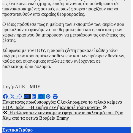
ως ένα κοινωνικό ζήτημα, επισημαίνοντας ότι οι άνθρωποι σε
πυκνοκατοικημένες αστικές περιοχές συχνά πασχίζουν για να
προστατευθούν από ακραίες θερμοκρασίες.
Ο ίδιος πρόσθεσε πως η μείωση των εκπομπών των αερίων που
προκαλούν το φαινόμενο του θερμοκηπίου και η επέκταση των
χώρων πρασίνου θα μπορούσαν να μετριάσουν τις συνέπειες της
ζέστης.
Σύμφωνα με τον ΠΟΥ, η ακραία ζέστη προκαλεί κάθε χρόνο
αύξηση των κρουσμάτων ασθενειών και των πρόωρων θανάτων,
καθώς και οικονομικές απώλειες που ανέρχονται σε
δισεκατομμύρια δολάρια.
Πηγή: ΑΠΕ – ΜΠΕ
Πλοήγηση
Πακιστανός πρωθυπουργός: Ολοκληρωμένο το τελικό κείμενο
ΗΠΑ–Ιράν – «Η ειρήνη δεν ήταν ποτέ τόσο κοντά»
άρθρων
Η αλλαγή των κανονισμών έφερε τον αποκλεισμό του Τζον
Χαμ από τα φετινά Βραβεία Emmy
Σχετικό Άρθρο