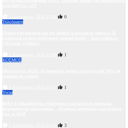
του Αυτοκινητοδρόμου Α.Θ.Ε περιοχής Δήμου Μεταμόρφωσης
από 18/8 έως 12/9
5 Αυγούστου, 2026 23:00
0
Τηλεόραση
Πτήση στα ουράνια για τον Διεθνή Αερολιμένα Αθηνών: Η
επιβατική κίνηση κατέγραψε ισχυρή άνοδο – Διακινήθηκαν
3,93 εκατ. επιβάτες
5 Αυγούστου, 2026 22:00
1
ΚΟΣΜΟΣ
Μελέτη στις ΗΠΑ: Η παρουσία πούμα μειώνει κατά 76% τα
τροχαία με ελάφια
5 Αυγούστου, 2026 21:27
1
Υγεια
BMJ: Επιβραδύνεται επικίνδυνα η μείωση της παιδικής
θνησιμότητας παγκοσμίως – Κίνδυνος αποτυχίας των στόχων
έως το 2030
5 Αυγούστου, 2026 21:00
3