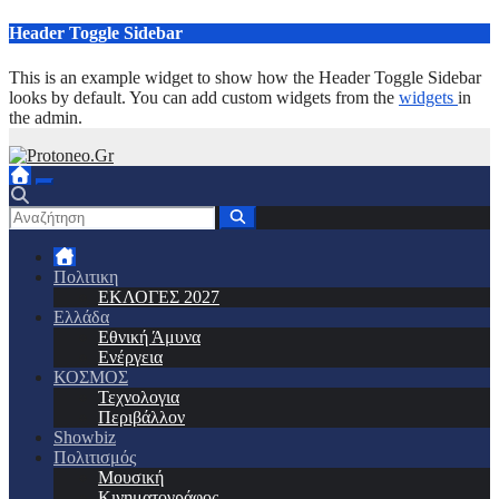
Μετάβαση
Header Toggle Sidebar
στο
περιεχόμενο
This is an example widget to show how the Header Toggle Sidebar
looks by default. You can add custom widgets from the
widgets
in
the admin.
Πολιτικη
ΕΚΛΟΓΕΣ 2027
Ελλάδα
Εθνική Άμυνα
Ενέργεια
ΚΟΣΜΟΣ
Τεχνολογια
Περιβάλλον
Showbiz
Πολιτισμός
Μουσική
Κινηματογράφος