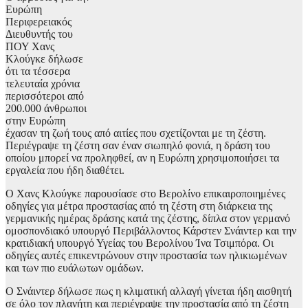
Ευρώπη
Περιφερειακός
Διευθυντής του
ΠΟΥ Χανς
Κλούγκε δήλωσε
ότι τα τέσσερα
τελευταία χρόνια
περισσότεροι από
200.000 άνθρωποι
στην Ευρώπη
έχασαν τη ζωή τους από αιτίες που σχετίζονται με τη ζέστη.
Περιέγραψε τη ζέστη σαν έναν σιωπηλό φονιά, η δράση του
οποίου μπορεί να προληφθεί, αν η Ευρώπη χρησιμοποιήσει τα
εργαλεία που ήδη διαθέτει.
Ο Χανς Κλούγκε παρουσίασε στο Βερολίνο επικαιροποιημένες
οδηγίες για μέτρα προστασίας από τη ζέστη στη διάρκεια της
γερμανικής ημέρας δράσης κατά της ζέστης, δίπλα στoν γερμανό
ομοσπονδιακό υπουργό Περιβάλλοντος Κάρστεν Σνάιντερ και την
κρατιδιακή υπουργό Υγείας του Βερολίνου Ίνα Τσιμπόρα. Οι
οδηγίες αυτές επικεντρώνουν στην προστασία των ηλικιωμένων
και των πιο ευάλωτων ομάδων.
O Σνάιντερ δήλωσε πως η κλιματική αλλαγή γίνεται ήδη αισθητή
σε όλο τον πλανήτη και περιέγραψε την προστασία από τη ζέστη