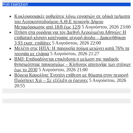
ΡΟΗ ΕΙΔΗΣΕΩΝ
Kυκλοφοριακές ρυθμίσεις λόγω εργασιών σε οδικά τμήματα
του Αυτοκινητοδρόμου Α.Θ.Ε περιοχής Δήμου
Μεταμόρφωσης από 18/8 έως 12/9
5 Αυγούστου, 2026 23:00
Πτήση στα ουράνια για τον Διεθνή Αερολιμένα Αθηνών: Η
επιβατική κίνηση κατέγραψε ισχυρή άνοδο – Διακινήθηκαν
3,93 εκατ. επιβάτες
5 Αυγούστου, 2026 22:00
Μελέτη στις ΗΠΑ: Η παρουσία πούμα μειώνει κατά 76% τα
τροχαία με ελάφια
5 Αυγούστου, 2026 21:27
BMJ: Επιβραδύνεται επικίνδυνα η μείωση της παιδικής
θνησιμότητας παγκοσμίως – Κίνδυνος αποτυχίας των στόχων
έως το 2030
5 Αυγούστου, 2026 21:00
Βόρεια Καρολίνα: Ένοπλη επίθεση με θύματα στην περιοχή
Πρόσπεκτ Χιλ – Σε εξέλιξη οι έρευνες
5 Αυγούστου, 2026
20:55