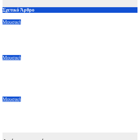
Σχετικό Άρθρο
Μουσική
Faith No More: Επιστροφή στη σκηνή μετά από μια δεκαετία
με περιοδεία σε Αυστραλία και Νέα Ζηλανδία
6 Αυγούστου, 2026 18:00
Μουσική
Street Of Dreams: Το νέο χιτ των U2 – Αποτελεί το πρώτο
τραγούδι από το νέο άλμπουμ που θα βγάλουν μετά από 9
χρόνια εκτός δισκογραφίας
15 Ιουλίου, 2026 09:00
Μουσική
Σελίν Ντιόν: Κάνει comeback με νέο τραγούδι – Θα
κυκλοφορήσει στις 3 Ιουλίου
3 Ιουλίου, 2026 10:00