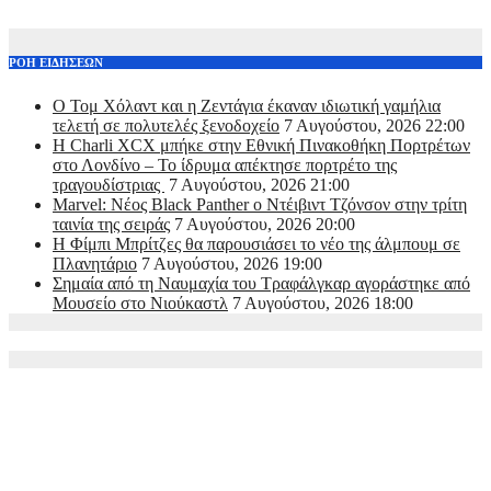
ΡΟΗ ΕΙΔΗΣΕΩΝ
O Τομ Χόλαντ και η Ζεντάγια έκαναν ιδιωτική γαμήλια
τελετή σε πολυτελές ξενοδοχείο
7 Αυγούστου, 2026 22:00
Η Charli XCX μπήκε στην Εθνική Πινακοθήκη Πορτρέτων
στο Λονδίνο – Το ίδρυμα απέκτησε πορτρέτο της
τραγουδίστριας
7 Αυγούστου, 2026 21:00
Marvel: Νέος Black Panther ο Ντέιβιντ Τζόνσον στην τρίτη
ταινία της σειράς
7 Αυγούστου, 2026 20:00
Η Φίμπι Μπρίτζες θα παρουσιάσει το νέο της άλμπουμ σε
Πλανητάριο
7 Αυγούστου, 2026 19:00
Σημαία από τη Ναυμαχία του Τραφάλγκαρ αγοράστηκε από
Μουσείο στο Νιούκαστλ
7 Αυγούστου, 2026 18:00