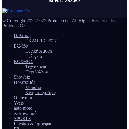
Μ.Η.Τ. 252057
© Copyright 2025-2027 Protoneo.Gr. All Rights Reserved. by
Protoneo.Gr
Πολιτικη
ΕΚΛΟΓΕΣ 2027
Ελλάδα
Εθνική Άμυνα
Ενέργεια
ΚΟΣΜΟΣ
Τεχνολογια
Περιβάλλον
Showbiz
Πολιτισμός
Μουσική
Κινηματογράφος
Οικονομια
Υγεια
auto-moto
Αστυνομικό
SPORTS
Γυναίκα & Ομορφιά
FB