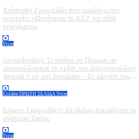
Επίσκεψη Γεωργιάδη στις πυρόπληκτες
περιοχές: «Πανέτοιμο το ΕΣΥ για κάθε
ενδεχόμενο»
2 Αυγούστου, 2026 14:37
2
Υγεια
Λαγοκέφαλος: Τι πρέπει να ξέρουμε αν
καταναλώσουμε το κρέας του δηλητηριώδους
ψαριού ή αν μας δαγκώσει – Οι οδηγίες του
ΕΟΔΥ
2 Αυγούστου, 2026 13:00
1
Ελλάδα
ΠΡΩΤΗ ΣΕΛΙΔΑ
Υγεια
Άδωνις Γεωργιάδης: Σε πλήρη ετοιμότητα το
σύστημα Υγείας
2 Αυγούστου, 2026 11:49
1
Υγεια