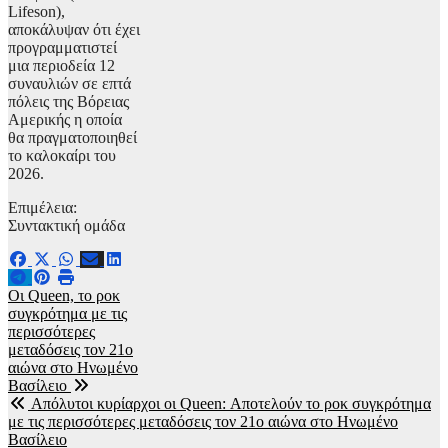
Lifeson),
αποκάλυψαν ότι έχει
προγραμματιστεί
μια περιοδεία 12
συναυλιών σε επτά
πόλεις της Βόρειας
Αμερικής η οποία
θα πραγματοποιηθεί
το καλοκαίρι του
2026.
Επιμέλεια:
Συντακτική ομάδα
Πλοήγηση
Οι Queen, το ροκ
συγκρότημα με τις
άρθρων
περισσότερες
μεταδόσεις τον 21ο
αιώνα στο Ηνωμένο
Βασίλειο
Απόλυτοι κυρίαρχοι οι Queen: Αποτελούν το ροκ συγκρότημα
με τις περισσότερες μεταδόσεις τον 21ο αιώνα στο Ηνωμένο
Βασίλειο