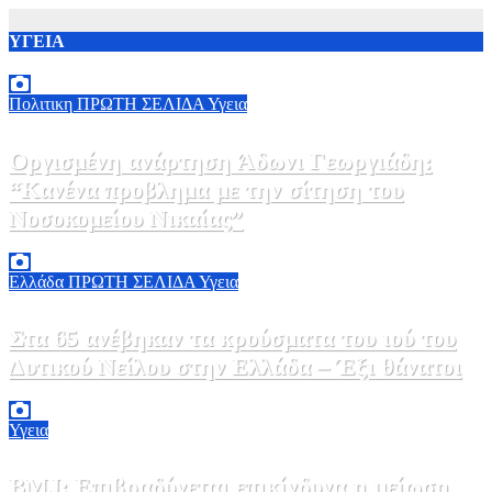
ΥΓΕΙΑ
Πολιτικη
ΠΡΩΤΗ ΣΕΛΙΔΑ
Υγεια
Οργισμένη ανάρτηση Άδωνι Γεωργιάδη:
“Κανένα προβλημα με την σίτηση του
Νοσοκομείου Νικαίας”
7 Αυγούστου, 2026 11:30
0
Ελλάδα
ΠΡΩΤΗ ΣΕΛΙΔΑ
Υγεια
Στα 65 ανέβηκαν τα κρούσματα του ιού του
Δυτικού Νείλου στην Ελλάδα – Έξι θάνατοι
6 Αυγούστου, 2026 09:45
0
Υγεια
BMJ: Επιβραδύνεται επικίνδυνα η μείωση