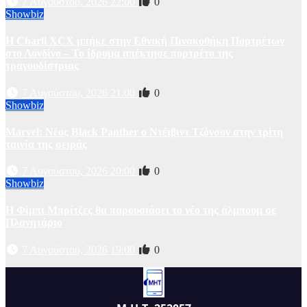
7 Αυγούστου, 2026 22:00
0
Showbiz
Η Charli XCX μπήκε στην Εθνική Πινακοθήκη Πορτρέτων
στο Λονδίνο – Το ίδρυμα απέκτησε πορτρέτο της
τραγουδίστριας
7 Αυγούστου, 2026 21:00
0
Showbiz
Marvel: Νέος Black Panther ο Ντέιβιντ Τζόνσον στην τρίτη
ταινία της σειράς
7 Αυγούστου, 2026 20:00
0
Showbiz
Η Φίμπι Μπρίτζες θα παρουσιάσει το νέο της άλμπουμ σε
Πλανητάριο
7 Αυγούστου, 2026 19:00
0