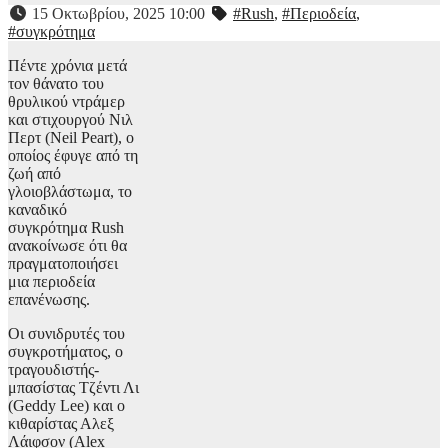
15 Οκτωβρίου, 2025 10:00
#Rush
,
#Περιοδεία
,
#συγκρότημα
Πέντε χρόνια μετά
τον θάνατο του
θρυλικού ντράμερ
και στιχουργού Νιλ
Περτ (Neil Peart), ο
οποίος έφυγε από τη
ζωή από
γλοιοβλάστωμα, το
καναδικό
συγκρότημα Rush
ανακοίνωσε ότι θα
πραγματοποιήσει
μια περιοδεία
επανένωσης.
Οι συνιδρυτές του
συγκροτήματος, ο
τραγουδιστής-
μπασίστας Τζέντι Λι
(Geddy Lee) και ο
κιθαρίστας Αλεξ
Λάιφσον (Alex