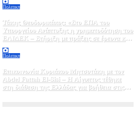
Πολιτικη
Τάκης Θεοδωρικάκος: «Στο ΕΠΑ του
Υπουργείου Ανάπτυξης η χρηματοδότηση του
ΕΛΙΔΕΚ – Στήριξη με πράξεις σε έρευνα και
καινοτομία»
5 Αυγούστου, 2026 16:30
1
Πολιτικη
Επικοινωνία Κυριάκου Μητσοτάκη με τον
Abdel Fattah El-Sisi – Η Αίγυπτος τέθηκε
στη διάθεση της Ελλάδας για βοήθεια στις
φωτιές
5 Αυγούστου, 2026 15:58
1