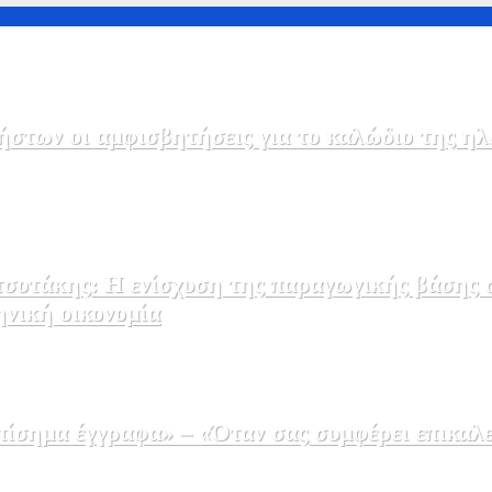
στων οι αμφισβητήσεις για το καλώδιο της η
σοτάκης: Η ενίσχυση της παραγωγικής βάσης σ
ηνική οικονομία
σημα έγγραφα» – «Όταν σας συμφέρει επικαλε