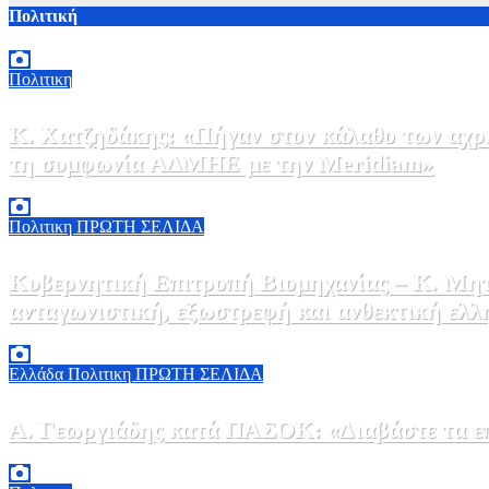
Πολιτική
Πολιτικη
Κ. Χατζηδάκης: «Πήγαν στον κάλαθο των αχρή
τη συμφωνία ΑΔΜΗΕ με την Meridiam»
6 Αυγούστου, 2026 15:00
0
Πολιτικη
ΠΡΩΤΗ ΣΕΛΙΔΑ
Κυβερνητική Επιτροπή Βιομηχανίας – Κ. Μητ
ανταγωνιστική, εξωστρεφή και ανθεκτική ελλ
6 Αυγούστου, 2026 14:00
0
Ελλάδα
Πολιτικη
ΠΡΩΤΗ ΣΕΛΙΔΑ
Α. Γεωργιάδης κατά ΠΑΣΟΚ: «Διαβάστε τα επί
6 Αυγούστου, 2026 13:02
0