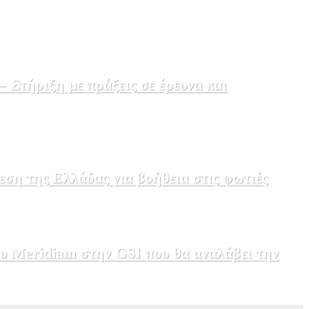
Στήριξη με πράξεις σε έρευνα και
εση της Ελλάδας για βοήθεια στις φωτιές
υ Meridiam στην GSI που θα αναλάβει την