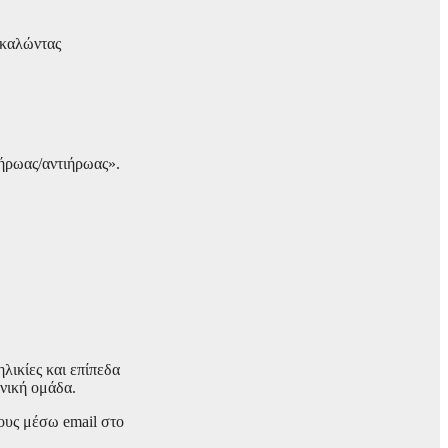
σκαλώντας
«ήρωας/αντιήρωας».
λικίες και επίπεδα
χνική ομάδα.
τους μέσω email στο