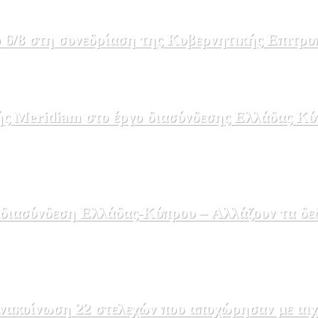
 6/8 στη συνεδρίαση της Κυβερνητικής Επιτρο
ής Meridiam στο έργο διασύνδεσης Ελλάδας Κύ
 διασύνδεση Ελλάδας-Κύπρου – Αλλάζουν τα δε
ακοίνωση 22 στελεχών που αποχώρησαν με αιχμέ