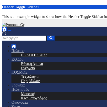
Μετάβαση
Header Toggle Sidebar
στο
περιεχόμενο
This is an example widget to show how the Header Toggle Sidebar lo
Πολιτικη
ΕΚΛΟΓΕΣ 2027
Ελλάδα
Εθνική Άμυνα
Ενέργεια
ΚΟΣΜΟΣ
Τεχνολογια
Περιβάλλον
Showbiz
Πολιτισμός
Μουσική
Κινηματογράφος
Οικονομια
Υγεια