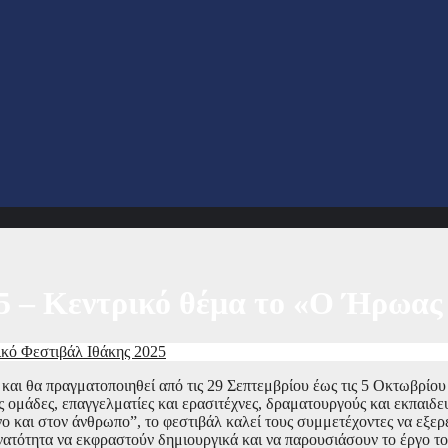
5 – Κεντρικό θέμα το «Ο Ήρωας 
κό Φεστιβάλ Ιθάκης 2025
και θα πραγματοποιηθεί από τις 29 Σεπτεμβρίου έως τις 5 Οκτωβρίου
ς ομάδες, επαγγελματίες και ερασιτέχνες, δραματουργούς και εκπαιδε
νο και στον άνθρωπο”, το φεστιβάλ καλεί τους συμμετέχοντες να εξ
δυνατότητα να εκφραστούν δημιουργικά και να παρουσιάσουν το έργο το