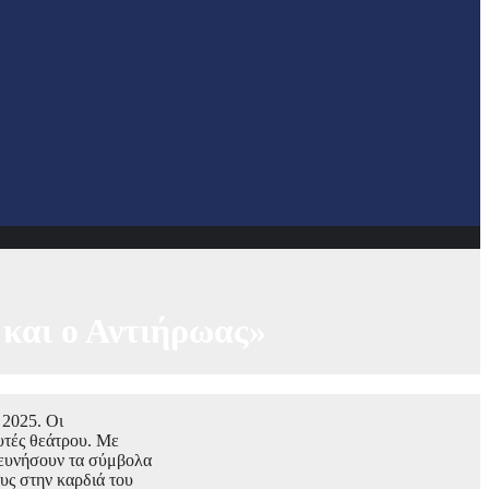
και ο Αντιήρωας»
 2025. Οι
υτές θεάτρου. Με
ερευνήσουν τα σύμβολα
υς στην καρδιά του