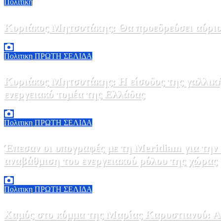
Πολιτικη
Κυριάκος Μητσοτάκης: Θα προεδρεύσει αύριο
5 Αυγούστου, 2026 19:30
2
Πολιτικη
ΠΡΩΤΗ ΣΕΛΙΔΑ
Κυριάκος Μητσοτάκης: Η είσοδος της γαλλικ
ενεργειακό τομέα της Ελλάδας
5 Αυγούστου, 2026 18:40
1
Πολιτικη
ΠΡΩΤΗ ΣΕΛΙΔΑ
Έπεσαν οι υπογραφές με τη Meridiam για την
αναβάθμιση του ενεργειακού ρόλου της χώρας
5 Αυγούστου, 2026 18:00
2
Πολιτικη
ΠΡΩΤΗ ΣΕΛΙΔΑ
Χαμός στο κόμμα της Μαρίας Καρυστιανού: Αν