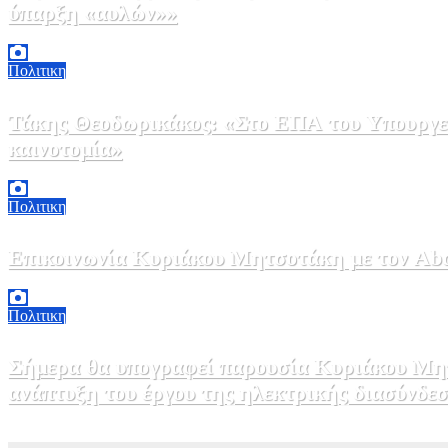
ύπαρξη «αυλών»»
5 Αυγούστου, 2026 17:00
0
Πολιτικη
Τάκης Θεοδωρικάκος: «Στο ΕΠΑ του Υπουργεί
καινοτομία»
5 Αυγούστου, 2026 16:30
1
Πολιτικη
Επικοινωνία Κυριάκου Μητσοτάκη με τον Abdel
5 Αυγούστου, 2026 15:58
1
Πολιτικη
Σήμερα θα υπογραφεί παρουσία Κυριάκου Μητ
ανάπτυξη του έργου της ηλεκτρικής διασύνδ
5 Αυγούστου, 2026 15:00
1