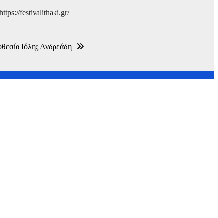
s://festivalithaki.gr/
νοθεσία Ιόλης Ανδρεάδη
στη Θεσσαλονίκη σε συνεργασία με το Ίδρυμα Ωνάση