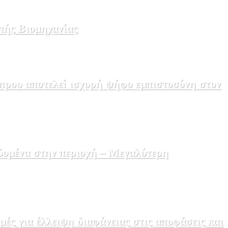
πής Βιομηχανίας
πρου αποτελεί ισχυρή ψήφο εμπιστοσύνη στον
δομένα στην περιοχή – Μεγαλύτερη
ς για έλλειψη διαφάνειας στις αποφάσεις και