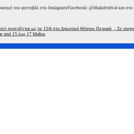
μό του φεστιβάλ στο Instagram/Facebook: @ithakifestival και στο http
ελ συνεχίζεται ως τις 15/6 στο Δημοτικό Θέατρο Πειραιά – Σε σκη
ας από 15 έως 17 Μαΐου
τέχνες παρουσιάζουν έργα τους στο Διαχρονικό Μουσείο από 8/8
στα 76 του
ή έκθεση που θα παρουσιαστεί στο Τελλόγλειου Ίδρυμα Τεχνών 