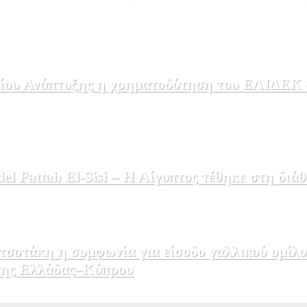
ου Ανάπτυξης η χρηματοδότηση του ΕΛΙΔΕΚ – 
 Fattah El-Sisi – Η Αίγυπτος τέθηκε στη διάθ
σοτάκη η συμφωνία για είσοδο γαλλικού ομίλο
εσης Ελλάδας–Κύπρου