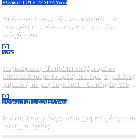
Ελλάδα
ΠΡΩΤΗ ΣΕΛΙΔΑ
Υγεια
Επίσκεψη Γεωργιάδη στις πυρόπληκτες
περιοχές: «Πανέτοιμο το ΕΣΥ για κάθε
ενδεχόμενο»
2 Αυγούστου, 2026 14:37
2
Υγεια
Λαγοκέφαλος: Τι πρέπει να ξέρουμε αν
καταναλώσουμε το κρέας του δηλητηριώδους
ψαριού ή αν μας δαγκώσει – Οι οδηγίες του
ΕΟΔΥ
2 Αυγούστου, 2026 13:00
1
Ελλάδα
ΠΡΩΤΗ ΣΕΛΙΔΑ
Υγεια
Άδωνις Γεωργιάδης: Σε πλήρη ετοιμότητα το
σύστημα Υγείας
2 Αυγούστου, 2026 11:49
1