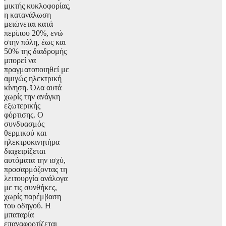
μικτής κυκλοφορίας,
η κατανάλωση
μειώνεται κατά
περίπου 20%, ενώ
στην πόλη, έως και
50% της διαδρομής
μπορεί να
πραγματοποιηθεί με
αμιγώς ηλεκτρική
κίνηση. Όλα αυτά
χωρίς την ανάγκη
εξωτερικής
φόρτισης. Ο
συνδυασμός
θερμικού και
ηλεκτροκινητήρα
διαχειρίζεται
αυτόματα την ισχύ,
προσαρμόζοντας τη
λειτουργία ανάλογα
με τις συνθήκες,
χωρίς παρέμβαση
του οδηγού. Η
μπαταρία
επαναφορτίζεται