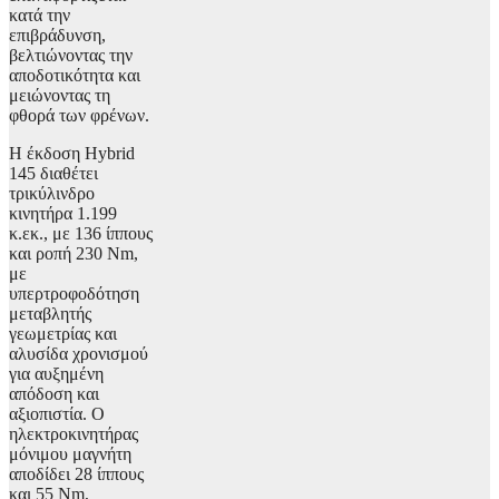
κατά την
επιβράδυνση,
βελτιώνοντας την
αποδοτικότητα και
μειώνοντας τη
φθορά των φρένων.
Η έκδοση Hybrid
145 διαθέτει
τρικύλινδρο
κινητήρα 1.199
κ.εκ., με 136 ίππους
και ροπή 230 Nm,
με
υπερτροφοδότηση
μεταβλητής
γεωμετρίας και
αλυσίδα χρονισμού
για αυξημένη
απόδοση και
αξιοπιστία. Ο
ηλεκτροκινητήρας
μόνιμου μαγνήτη
αποδίδει 28 ίππους
και 55 Nm,