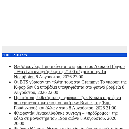
ΡΟΗ ΕΙΔΗΣΕΩΝ
Θεσσαλονίκη: Παρατείνεται το ωράριο του Λευκού Πύργου
– Θα είναι ανοιχτός έως τις 21:00 μέχρι και την 1η
Νοεμβρίου
8 Αυγούστου, 2026 23:00
Οι BTS γύρισαν την πλάτη τους στα Grammy: Το γκρουπ της
K-pop δεν θα υποβάλει υποψηφιότητα στα φετινά βραβεία
8
Αυγούστου, 2026 22:00
Πρωτότυπη έκθεση του ζωγράφου Τζακ Κούλτερ με έργα
που εμπνεύστηκε από μουσική των Beatles, της Έιμι
Γουάινχαουζ και άλλων σταρ
8 Αυγούστου, 2026 21:00
Φλωρεντία: Ανακαλύφθηκε συνταγή – «πρόδρομος» της
κόλα σε μοναστήρι του 19ου αιώνα
8 Αυγούστου, 2026
20:00
Φράγμα Θέρμης: Θεατρικό σημείο συνάντησης πολιτισμού