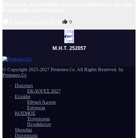
Φλωρεντία: Ανακαλύφθηκε συνταγή – «πρόδρομος» της κόλα
σε μοναστήρι του 19ου αιώνα
8 Αυγούστου, 2026 20:00
0
Μ.Η.Τ. 252057
© Copyright 2025-2027 Protoneo.Gr. All Rights Reserved. by
Protoneo.Gr
Πολιτικη
ΕΚΛΟΓΕΣ 2027
Ελλάδα
Εθνική Άμυνα
Ενέργεια
ΚΟΣΜΟΣ
Τεχνολογια
Περιβάλλον
Showbiz
Πολιτισμός