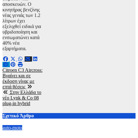
αποσκευών. Ο
κινητήρας βενζίνης
νέας γενιάς των 1.2
λίτρων έχει
εξελιχθεί ειδικά για
υβριδοποίηση και
ενσωματώνει κατά
40% νέα
εξαρτήματα.
Πλοήγηση
Citroen C3 Aircross:
Βγαίνει και σε
άρθρων
έκδοση γίγας με
επτά θέσεις
Στην Ελλάδα το
νέο Lynk & Co 08
plug-in hybrid
Σχετικό Άρθρο
auto-moto