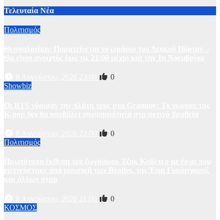
Τελευταία Νέα
Πολιτισμός
Θεσσαλονίκη: Παρατείνεται το ωράριο του Λευκού Πύργου –
Θα είναι ανοιχτός έως τις 21:00 μέχρι και την 1η Νοεμβρίου
8 Αυγούστου, 2026 23:00
0
Showbiz
Οι BTS γύρισαν την πλάτη τους στα Grammy: Το γκρουπ της
K-pop δεν θα υποβάλει υποψηφιότητα στα φετινά βραβεία
8 Αυγούστου, 2026 22:00
0
Πολιτισμός
Πρωτότυπη έκθεση του ζωγράφου Τζακ Κούλτερ με έργα που
εμπνεύστηκε από μουσική των Beatles, της Έιμι Γουάινχαουζ
και άλλων σταρ
8 Αυγούστου, 2026 21:00
0
ΚΟΣΜΟΣ