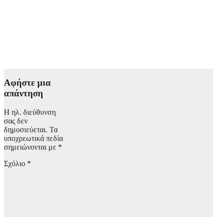
κινητικότητα με
design «Art of
Steel» και
προηγμένη
συνδεσιμότητα
6 Αυγούστου,
2026 10:00
Αφήστε μια
απάντηση
Η ηλ. διεύθυνση
σας δεν
δημοσιεύεται.
Τα
υποχρεωτικά πεδία
σημειώνονται με
*
Σχόλιο
*