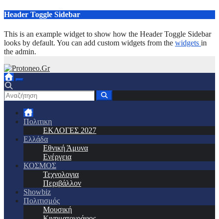
Μετάβαση
Header Toggle Sidebar
στο
περιεχόμενο
This is an example widget to show how the Header Toggle Sidebar
looks by default. You can add custom widgets from the
widgets
in
the admin.
Πολιτικη
ΕΚΛΟΓΕΣ 2027
Ελλάδα
Εθνική Άμυνα
Ενέργεια
ΚΟΣΜΟΣ
Τεχνολογια
Περιβάλλον
Showbiz
Πολιτισμός
Μουσική
Κινηματογράφος