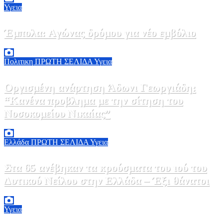
Υγεια
Έμπολα: Αγώνας δρόμου για νέο εμβόλιο
7 Αυγούστου, 2026 23:00
0
Πολιτικη
ΠΡΩΤΗ ΣΕΛΙΔΑ
Υγεια
Οργισμένη ανάρτηση Άδωνι Γεωργιάδη:
“Κανένα προβλημα με την σίτηση του
Νοσοκομείου Νικαίας”
7 Αυγούστου, 2026 11:30
0
Ελλάδα
ΠΡΩΤΗ ΣΕΛΙΔΑ
Υγεια
Στα 65 ανέβηκαν τα κρούσματα του ιού του
Δυτικού Νείλου στην Ελλάδα – Έξι θάνατοι
6 Αυγούστου, 2026 09:45
0
Υγεια