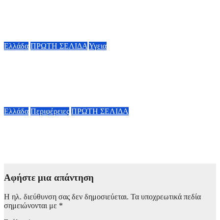
Τεχνητή Νοημοσύνη: Η νέα «καρδιά» της βιομηχανίας χάλυβα
στην Κίνα
9 Αυγούστου, 2026 12:00
Ελλάδα
ΠΡΩΤΗ ΣΕΛΙΔΑ
Υγεια
Ερυθρός Σταυρός: Άγρια επίθεση από ασθενή σε νοσηλεύτρια
στα Επείγοντα – Χτύπησε το κεφάλι της σε πόρτες – Τι
καταγγέλει η ΠΟΕΔΗΝ
9 Αυγούστου, 2026 11:15
Ελλάδα
Περιφέρειες
ΠΡΩΤΗ ΣΕΛΙΔΑ
Αυτοί είναι οι δύο νέοι Αντιπεριφερειάρχες που ορίστηκαν
στην Αττική από τον Νίκο Χαρδαλιά (pics)
9 Αυγούστου, 2026 10:40
Αφήστε μια απάντηση
Η ηλ. διεύθυνση σας δεν δημοσιεύεται.
Τα υποχρεωτικά πεδία
σημειώνονται με
*