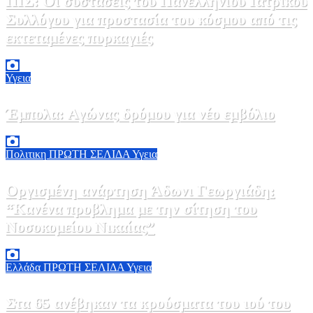
ΠΙΣ: Οι συστάσεις του Πανελληνίου Ιατρικού
Συλλόγου για προστασία του κόσμου από τις
εκτεταμένες πυρκαγιές
8 Αυγούστου, 2026 18:00
0
Υγεια
Έμπολα: Αγώνας δρόμου για νέο εμβόλιο
7 Αυγούστου, 2026 23:00
0
Πολιτικη
ΠΡΩΤΗ ΣΕΛΙΔΑ
Υγεια
Οργισμένη ανάρτηση Άδωνι Γεωργιάδη:
“Κανένα προβλημα με την σίτηση του
Νοσοκομείου Νικαίας”
7 Αυγούστου, 2026 11:30
0
Ελλάδα
ΠΡΩΤΗ ΣΕΛΙΔΑ
Υγεια
Στα 65 ανέβηκαν τα κρούσματα του ιού του