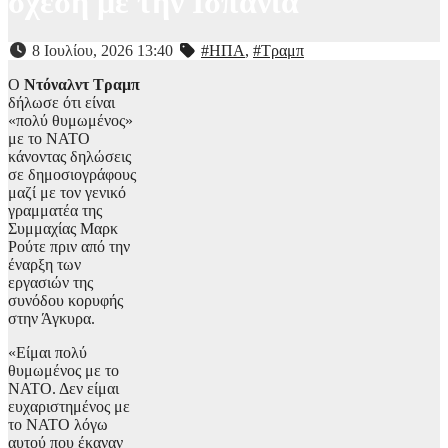
σχέση με την Ισπανία
8 Ιουλίου, 2026 13:40
#ΗΠΑ
,
#Τραμπ
Ο
Ντόναλντ Τραμπ
δήλωσε ότι είναι
«πολύ θυμωμένος»
με το ΝΑΤΟ
κάνοντας δηλώσεις
σε δημοσιογράφους
μαζί με τον γενικό
γραμματέα της
Συμμαχίας Μαρκ
Ρούτε πριν από την
έναρξη των
εργασιών της
συνόδου κορυφής
στην Άγκυρα.
«Είμαι πολύ
θυμωμένος με το
ΝΑΤΟ. Δεν είμαι
ευχαριστημένος με
το ΝΑΤΟ λόγω
αυτού που έκαναν