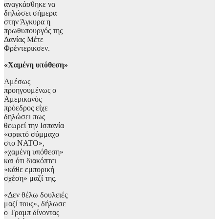
αναγκάσθηκε να
δηλώσει σήμερα
στην Άγκυρα η
πρωθυπουργός της
Δανίας Μέτε
Φρέντερικσεν.
«Χαμένη υπόθεση»
Αμέσως
προηγουμένως ο
Αμερικανός
πρόεδρος είχε
δηλώσει πως
θεωρεί την Ισπανία
«φρικτό σύμμαχο
στο ΝΑΤΟ»,
«χαμένη υπόθεση»
και ότι διακόπτει
«κάθε εμπορική
σχέση» μαζί της.
«Δεν θέλω δουλειές
μαζί τους», δήλωσε
ο Τραμπ δίνοντας