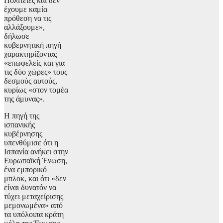
Πολιτείες και δεν
έχουμε καμία
πρόθεση να τις
αλλάξουμε»,
δήλωσε
κυβερνητική πηγή
χαρακτηρίζοντας
«επωφελείς και για
τις δύο χώρες» τους
δεσμούς αυτούς,
κυρίως «στον τομέα
της άμυνας».
Η πηγή της
ισπανικής
κυβέρνησης
υπενθύμισε ότι η
Ισπανία ανήκει στην
Ευρωπαϊκή Ένωση,
ένα εμπορικό
μπλοκ, και ότι «δεν
είναι δυνατόν να
τύχει μεταχείρισης
μεμονωμένα» από
τα υπόλοιπα κράτη