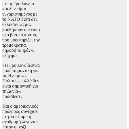
με τη Γροιλανδία
και δεν είμαι
ευχαριστημένος με
το ΝΑΤΟ διότι δεν
θέλησαν να μας
βοηθήσουν απέναντι
στο βασικό κράτος
που υποστηρίζει την
τρομοκρατία,
δηλαδή το Ιράν»,
εξήγησε.
«Η Γροιλανδία είναι
πολύ σημαντική για
τις Ηνωμένες
Πολιτείες, αλλά δεν
είναι σημαντική για
τη Δανία»,
πρόσθεσε.
Και ο αμερικανικός
πρόεδρος συνέχισε
με μία ιστορική
αναδρομή λέγοντας:
«όταν οι ναζί