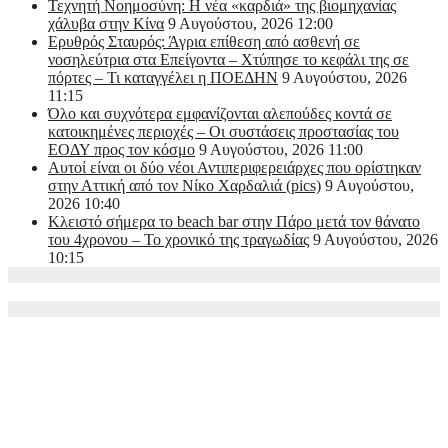
Τεχνητή Νοημοσύνη: Η νέα «καρδιά» της βιομηχανίας
χάλυβα στην Κίνα
9 Αυγούστου, 2026 12:00
Ερυθρός Σταυρός: Άγρια επίθεση από ασθενή σε
νοσηλεύτρια στα Επείγοντα – Χτύπησε το κεφάλι της σε
πόρτες – Τι καταγγέλει η ΠΟΕΔΗΝ
9 Αυγούστου, 2026
11:15
Όλο και συχνότερα εμφανίζονται αλεπούδες κοντά σε
κατοικημένες περιοχές – Οι συστάσεις προστασίας του
ΕΟΔΥ προς τον κόσμο
9 Αυγούστου, 2026 11:00
Αυτοί είναι οι δύο νέοι Αντιπεριφερειάρχες που ορίστηκαν
στην Αττική από τον Νίκο Χαρδαλιά (pics)
9 Αυγούστου,
2026 10:40
Κλειστό σήμερα το beach bar στην Πάρο μετά τον θάνατο
του 4χρονου – Το χρονικό της τραγωδίας
9 Αυγούστου, 2026
10:15