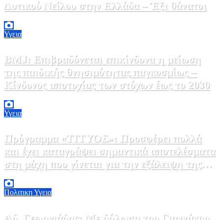
Δυτικού Νείλου στην Ελλάδα – Έξι θάνατοι
6 Αυγούστου, 2026 09:45
0
Υγεια
BMJ: Επιβραδύνεται επικίνδυνα η μείωση
της παιδικής θνησιμότητας παγκοσμίως –
Κίνδυνος αποτυχίας των στόχων έως το 2030
5 Αυγούστου, 2026 21:00
3
Υγεια
Πρόγραμμα «ΤΙΤΥΟΣ»: Προσφέρει πολλά
και έχει καταγράψει σημαντικά αποτελέσματα
στη μάχη που γίνεται για την εξάλειψη της
ηπατίτιδας C
3 Αυγούστου, 2026 12:00
1
Πολιτικη
Υγεια
Αδ. Γεωργιάδης: Με δήλωση του Γιαννάκου