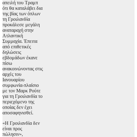
απειλή του Τραμπ
ότι θα καταλάβει δια
της βίας των όπλων
τη Γροιλανδία
προκάλεσε μεγάλη
αναταραχή στην
Ατλαντική
Συμμαχία. Έπειτα
από επιθετικές
δηλώσεις
εβδομάδων έκανε
πίσω
ανακοινώνοντας στις
αρχές του
Ιανουαρίου
συμφωνία-πλαίσιο
με τον Μαρκ Ρούτε
για τη Γροιλανδία το
περιεχόμενο της
οποίας δεν έχει
αποσαφηνισθεί.
«Η Γροιλανδία δεν
είναι προς
πώλησιν»,