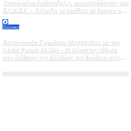
Υπουργείου Ανάπτυξης η χρηματοδότηση του
ΕΛΙΔΕΚ – Στήριξη με πράξεις σε έρευνα και
καινοτομία»
5 Αυγούστου, 2026 16:30
1
Πολιτικη
Επικοινωνία Κυριάκου Μητσοτάκη με τον
Abdel Fattah El-Sisi – Η Αίγυπτος τέθηκε
στη διάθεση της Ελλάδας για βοήθεια στις
φωτιές
5 Αυγούστου, 2026 15:58
1