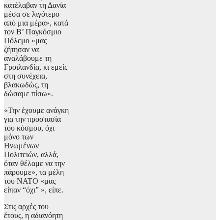
κατέλαβαν τη Δανία
μέσα σε λιγότερο
από μια μέρα», κατά
τον Β’ Παγκόσμιο
Πόλεμο «μας
ζήτησαν να
αναλάβουμε τη
Γροιλανδία, κι εμείς
στη συνέχεια,
βλακωδώς, τη
δώσαμε πίσω».
«Την έχουμε ανάγκη
για την προστασία
του κόσμου, όχι
μόνο των
Ηνωμένων
Πολιτειών, αλλά,
όταν θέλαμε να την
πάρουμε», τα μέλη
του ΝΑΤΟ «μας
είπαν “όχι” », είπε.
Στις αρχές του
έτους, η αδιανόητη