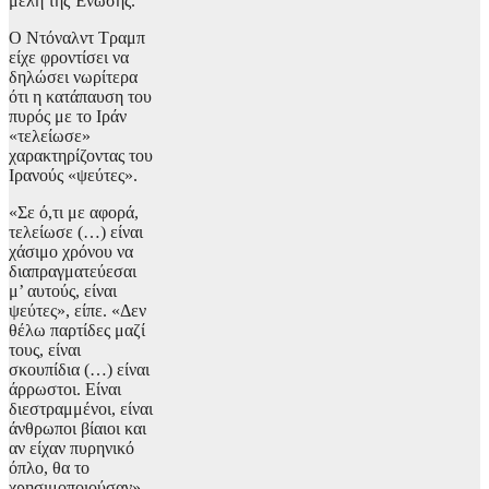
μέλη της Ένωσης.
⁠Ο Ντόναλντ Τραμπ
είχε φροντίσει να
δηλώσει νωρίτερα
ότι η κατάπαυση του
πυρός με το Ιράν
«τελείωσε»
χαρακτηρίζοντας του
Ιρανούς «ψεύτες».
«Σε ό,τι με αφορά,
τελείωσε (…) είναι
χάσιμο χρόνου να
διαπραγματεύεσαι
μ’ αυτούς, είναι
ψεύτες», είπε. «Δεν
θέλω παρτίδες μαζί
τους, είναι
σκουπίδια (…) είναι
άρρωστοι. Είναι
διεστραμμένοι, είναι
άνθρωποι βίαιοι και
αν είχαν πυρηνικό
όπλο, θα το
χρησιμοποιούσαν».