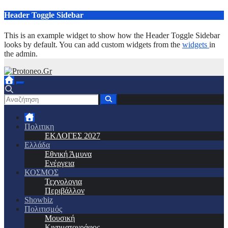
Μετάβαση
Header Toggle Sidebar
στο
περιεχόμενο
This is an example widget to show how the Header Toggle Sidebar
looks by default. You can add custom widgets from the
widgets
in
the admin.
Πολιτικη
ΕΚΛΟΓΕΣ 2027
Ελλάδα
Εθνική Άμυνα
Ενέργεια
ΚΟΣΜΟΣ
Τεχνολογια
Περιβάλλον
Showbiz
Πολιτισμός
Μουσική
Κινηματογράφος