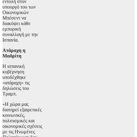
εντολή στον
υπουργό του των
Οικονομικών
Μπέσεντ να
διακόψει κάθε
εμπορική
συναλλαγή με την
Ισπανία.
Ατάραχη η
Μαδρίτη
Η ισπανική
κυβέρνηση
υποδέχθηκε
«ατάραχη» τις
δηλώσεις του
Τραμπ.
«Η χώρα μας
διατηρεί εξαιρετικές
κοινωνικές,
πολιτισμικές και
οικονομικές σχέσεις
με τις Ηνωμένες