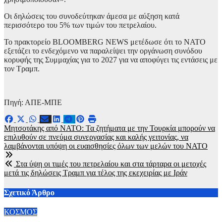
Οι δηλώσεις του συνοδεύτηκαν άμεσα με αύξηση κατά
περισσότερο του 5% των τιμών του πετρελαίου.
Το πρακτορείο BLOOMBERG NEWS μετέδωσε ότι το ΝΑΤΟ
εξετάζει το ενδεχόμενο να παραλείψει την οργάνωση συνόδου
κορυφής της Συμμαχίας για το 2027 για να αποφύγει τις εντάσεις με
τον Τραμπ.
Πηγή: ΑΠΕ-ΜΠΕ
Πλοήγηση
Μητσοτάκης από ΝΑΤΟ: Τα ζητήματα με την Τουρκία μπορούν να
επιλυθούν σε πνεύμα συνεργασίας και καλής γειτονίας, να
άρθρων
λαμβάνονται υπόψη οι ευαισθησίες όλων των μελών του ΝΑΤΟ
Στα ύψη οι τιμές του πετρελαίου και στα τάρταρα οι μετοχές
μετά τις δηλώσεις Τραμπ για τέλος της εκεχειρίας με Ιράν
Σχετικό Άρθρο
ΚΟΣΜΟΣ