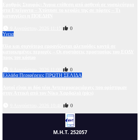
Ερυθρός Σταυρός: Άγρια επίθεση από ασθενή σε νοσηλεύτρια
στα Επείγοντα – Χτύπησε το κεφάλι της σε πόρτες – Τι
καταγγέλει η ΠΟΕΔΗΝ
9 Αυγούστου, 2026 11:15
0
Υγεια
Όλο και συχνότερα εμφανίζονται αλεπούδες κοντά σε
κατοικημένες περιοχές – Οι συστάσεις προστασίας του ΕΟΔΥ
προς τον κόσμο
9 Αυγούστου, 2026 11:00
0
Ελλάδα
Περιφέρειες
ΠΡΩΤΗ ΣΕΛΙΔΑ
Αυτοί είναι οι δύο νέοι Αντιπεριφερειάρχες που ορίστηκαν
στην Αττική από τον Νίκο Χαρδαλιά (pics)
9 Αυγούστου, 2026 10:40
0
Μ.Η.Τ. 252057