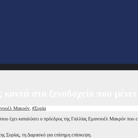
 κοντά στο ξενοδοχείο που μένε
νουέλ Μακρόν
,
#Συρία
όπου έχει καταλύσει ο πρόεδρος της Γαλλίας Εμανουέλ Μακρόν που ε
ς Συρίας, τη Δαμασκό για επίσημη επίσκεψη.