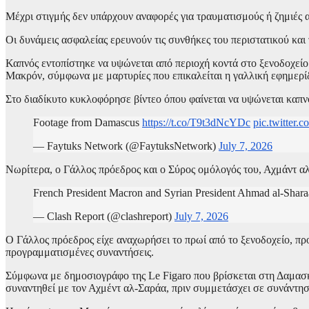
Μέχρι στιγμής δεν υπάρχουν αναφορές για τραυματισμούς ή ζημιές απ
Οι δυνάμεις ασφαλείας ερευνούν τις συνθήκες του περιστατικού 
Καπνός εντοπίστηκε να υψώνεται από περιοχή κοντά στο ξενοδοχείο
Μακρόν, σύμφωνα με μαρτυρίες που επικαλείται η γαλλική εφημερίδ
Στο διαδίκυτο κυκλοφόρησε βίντεο όπου φαίνεται να υψώνεται καπν
Footage from Damascus
https://t.co/T9t3dNcYDc
pic.twitter
— Faytuks Network (@FaytuksNetwork)
July 7, 2026
Nωρίτερα, ο Γάλλος πρόεδρος και ο Σύρος ομόλογός του, Αχμάντ αλ
French President Macron and Syrian President Ahmad al-Shar
— Clash Report (@clashreport)
July 7, 2026
Ο Γάλλος πρόεδρος είχε αναχωρήσει το πρωί από το ξενοδοχείο, πρ
προγραμματισμένες συναντήσεις.
Σύμφωνα με δημοσιογράφο της Le Figaro που βρίσκεται στη Δαμασκ
συναντηθεί με τον Αχμέντ αλ-Σαράα, πριν συμμετάσχει σε συνάντη