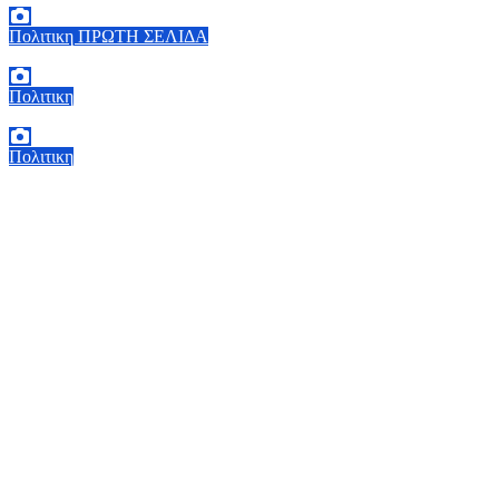
Πολιτικη
ΠΡΩΤΗ ΣΕΛΙΔΑ
5 Αυγούστου, 2026 17:00
0
Πολιτικη
5 Αυγούστου, 2026 16:30
1
Πολιτικη
5 Αυγούστου, 2026 15:58
1