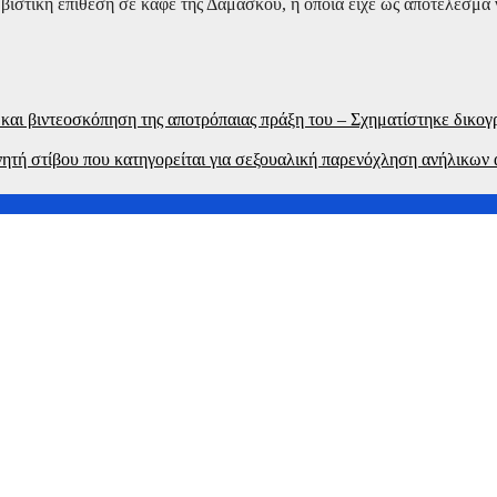
βιστική επίθεση σε καφέ της Δαμασκού, η οποία είχε ως αποτέλεσμα
και βιντεοσκόπηση της αποτρόπαιας πράξη του – Σχηματίστηκε δικογρ
τή στίβου που κατηγορείται για σεξουαλική παρενόχληση ανήλικων
– Επιταχύνεται η ανάπτυξη των ταχυμεταφορών
ς προήλθε από πτώση