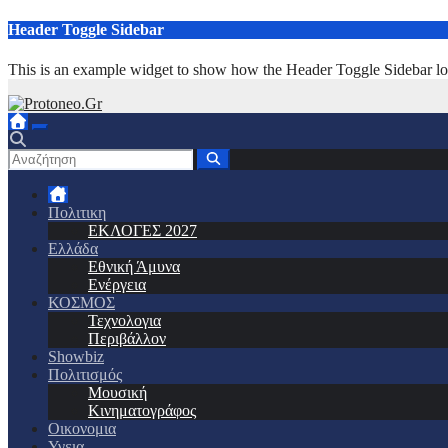
Μετάβαση
Header Toggle Sidebar
στο
περιεχόμενο
This is an example widget to show how the Header Toggle Sidebar lo
Πολιτικη
ΕΚΛΟΓΕΣ 2027
Ελλάδα
Εθνική Άμυνα
Ενέργεια
ΚΟΣΜΟΣ
Τεχνολογια
Περιβάλλον
Showbiz
Πολιτισμός
Μουσική
Κινηματογράφος
Οικονομια
Υγεια