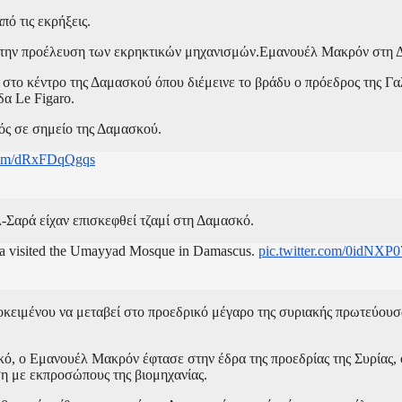
ό τις εκρήξεις.
και την προέλευση των εκρηκτικών μηχανισμών.Εμανουέλ Μακρόν στη
 στο κέντρο της Δαμασκού όπου διέμεινε το βράδυ ο πρόεδρος της Γ
α Le Figaro.
ός σε σημείο της Δαμασκού.
.com/dRxFDqQgqs
-Σαρά είχαν επισκεφθεί τζαμί στη Δαμασκό.
aa visited the Umayyad Mosque in Damascus.
pic.twitter.com/0idNXP0
οκειμένου να μεταβεί στο προεδρικό μέγαρο της συριακής πρωτεύουσα
ό, ο Εμανουέλ Μακρόν έφτασε στην έδρα της προεδρίας της Συρίας, 
ση με εκπροσώπους της βιομηχανίας.