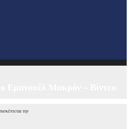
ι ο Εμανουέλ Μακρόν – Βίντεο
πισκέπτεται την