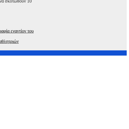
 να σκοτωθούν 10
αφία εναντίον του
 αθλητριών