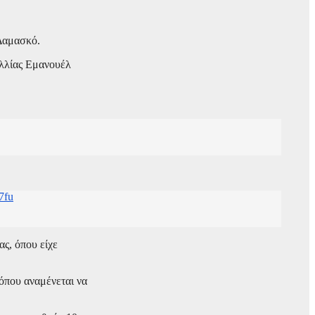
 Δαμασκό.
αλλίας Εμανουέλ
7fu
ς, όπου είχε
όπου αναμένεται να