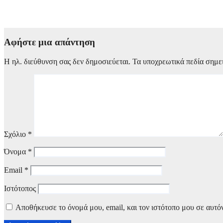
Λυκαβηττός: Εντοπίστηκε σε σπηλιά σορός σε προχωρημένη σή
8 Αυγούστου, 2026 13:01
Αφήστε μια απάντηση
Η ηλ. διεύθυνση σας δεν δημοσιεύεται.
Τα υποχρεωτικά πεδία σημε
Σχόλιο
*
Όνομα
*
Email
*
Ιστότοπος
Αποθήκευσε το όνομά μου, email, και τον ιστότοπο μου σε αυτό