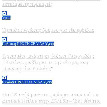
εκτεταμένες πυρκαγιές
8 Αυγούστου, 2026 18:00
0
Υγεια
Έμπολα: Αγώνας δρόμου για νέο εμβόλιο
7 Αυγούστου, 2026 23:00
0
Πολιτικη
ΠΡΩΤΗ ΣΕΛΙΔΑ
Υγεια
Οργισμένη ανάρτηση Άδωνι Γεωργιάδη:
“Κανένα προβλημα με την σίτηση του
Νοσοκομείου Νικαίας”
7 Αυγούστου, 2026 11:30
0
Ελλάδα
ΠΡΩΤΗ ΣΕΛΙΔΑ
Υγεια
Στα 65 ανέβηκαν τα κρούσματα του ιού του
Δυτικού Νείλου στην Ελλάδα – Έξι θάνατοι
6 Αυγούστου, 2026 09:45
0