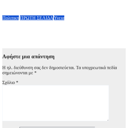
Έμπολα: Αγώνας δρόμου για νέο εμβόλιο
7 Αυγούστου, 2026 23:00
Πολιτικη
ΠΡΩΤΗ ΣΕΛΙΔΑ
Υγεια
Οργισμένη ανάρτηση Άδωνι Γεωργιάδη: “Κανένα προβλημα
με την σίτηση του Νοσοκομείου Νικαίας”
7 Αυγούστου, 2026 11:30
Αφήστε μια απάντηση
Η ηλ. διεύθυνση σας δεν δημοσιεύεται.
Τα υποχρεωτικά πεδία
σημειώνονται με
*
Σχόλιο
*