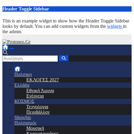
Μετάβαση
Header Toggle Sidebar
στο
περιεχόμενο
This is an example widget to show how the Header Toggle Sidebar
looks by default. You can add custom widgets from the
widgets
in
the admin.
Πολιτικη
ΕΚΛΟΓΕΣ 2027
Ελλάδα
Εθνική Άμυνα
Ενέργεια
ΚΟΣΜΟΣ
Τεχνολογια
Περιβάλλον
Showbiz
Πολιτισμός
Μουσική
Κινηματογράφος