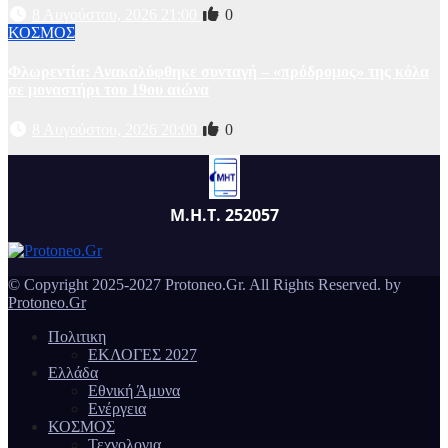
8 Αυγούστου, 2026 21:00
0
ΚΟΣΜΟΣ
Φλωρεντία: Ανακαλύφθηκε συνταγή – «πρόδρομος» της κόλα
σε μοναστήρι του 19ου αιώνα
8 Αυγούστου, 2026 20:00
0
Μ.Η.Τ. 252057
© Copyright 2025-2027 Protoneo.Gr. All Rights Reserved. by
Protoneo.Gr
Πολιτικη
ΕΚΛΟΓΕΣ 2027
Ελλάδα
Εθνική Άμυνα
Ενέργεια
ΚΟΣΜΟΣ
Τεχνολογια