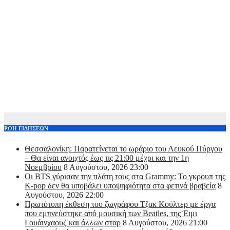
ΡΟΗ ΕΙΔΗΣΕΩΝ
Θεσσαλονίκη: Παρατείνεται το ωράριο του Λευκού Πύργου
– Θα είναι ανοιχτός έως τις 21:00 μέχρι και την 1η
Νοεμβρίου
8 Αυγούστου, 2026 23:00
Οι BTS γύρισαν την πλάτη τους στα Grammy: Το γκρουπ της
K-pop δεν θα υποβάλει υποψηφιότητα στα φετινά βραβεία
8
Αυγούστου, 2026 22:00
Πρωτότυπη έκθεση του ζωγράφου Τζακ Κούλτερ με έργα
που εμπνεύστηκε από μουσική των Beatles, της Έιμι
Γουάινχαουζ και άλλων σταρ
8 Αυγούστου, 2026 21:00