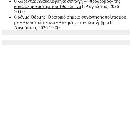
Φλωρεντία: Ανακαλύφθηκε συνταγή – «πρόδρομος» της
κόλα σε μοναστήρι του 19ου αιώνα
8 Αυγούστου, 2026
20:00
Φράγμα Θέρμης: Θεατρικό σημείο συνάντησης πολιτισμού
με «Λυσιστράτη» και «Άλκηστις» τον Σεπτέμβριο
8
Αυγούστου, 2026 19:00