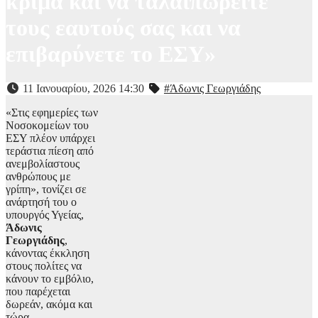
κρίμα και να ταλαιπωρείτε
τους εαυτούς σας και να
επιβαρύνετε το ΕΣΥ»
11 Ιανουαρίου, 2026 14:30
#Άδωνις Γεωργιάδης
«Στις εφημερίες των
Νοσοκομείων του
ΕΣΥ πλέον υπάρχει
τεράστια πίεση από
ανεμβολίαστους
ανθρώπους με
γρίπη», τονίζει σε
ανάρτησή του ο
υπουργός Υγείας,
Άδωνις
Γεωργιάδης
,
κάνοντας έκκληση
στους πολίτες να
κάνουν το εμβόλιο,
που παρέχεται
δωρεάν, ακόμα και
τώρα.