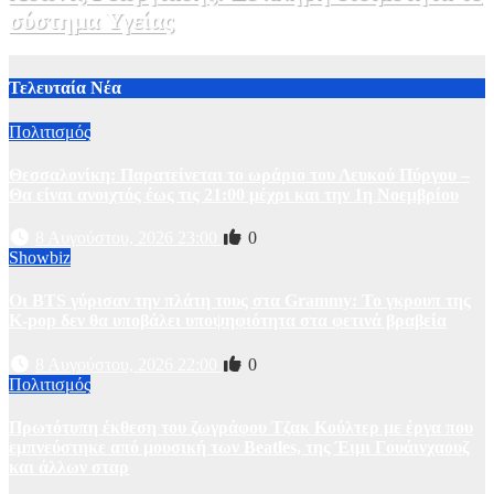
σύστημα Υγείας
2 Αυγούστου, 2026 11:49
1
Τελευταία Νέα
Πολιτισμός
Θεσσαλονίκη: Παρατείνεται το ωράριο του Λευκού Πύργου –
Θα είναι ανοιχτός έως τις 21:00 μέχρι και την 1η Νοεμβρίου
8 Αυγούστου, 2026 23:00
0
Showbiz
Οι BTS γύρισαν την πλάτη τους στα Grammy: Το γκρουπ της
K-pop δεν θα υποβάλει υποψηφιότητα στα φετινά βραβεία
8 Αυγούστου, 2026 22:00
0
Πολιτισμός
Πρωτότυπη έκθεση του ζωγράφου Τζακ Κούλτερ με έργα που
εμπνεύστηκε από μουσική των Beatles, της Έιμι Γουάινχαουζ
και άλλων σταρ