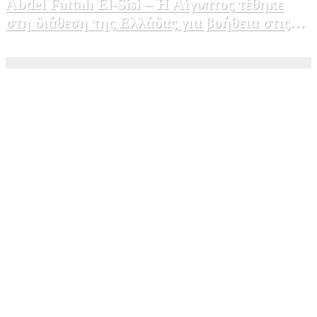
Abdel Fattah El-Sisi – Η Αίγυπτος τέθηκε
στη διάθεση της Ελλάδας για βοήθεια στις
φωτιές
5 Αυγούστου, 2026 15:58
1