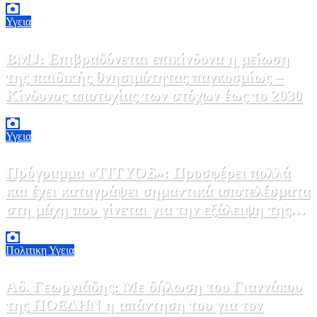
Υγεια
BMJ: Επιβραδύνεται επικίνδυνα η μείωση
της παιδικής θνησιμότητας παγκοσμίως –
Κίνδυνος αποτυχίας των στόχων έως το 2030
5 Αυγούστου, 2026 21:00
3
Υγεια
Πρόγραμμα «ΤΙΤΥΟΣ»: Προσφέρει πολλά
και έχει καταγράψει σημαντικά αποτελέσματα
στη μάχη που γίνεται για την εξάλειψη της
ηπατίτιδας C
3 Αυγούστου, 2026 12:00
1
Πολιτικη
Υγεια
Αδ. Γεωργιάδης: Με δήλωση του Γιαννάκου
της ΠΟΕΔΗΝ η απάντηση του για τον