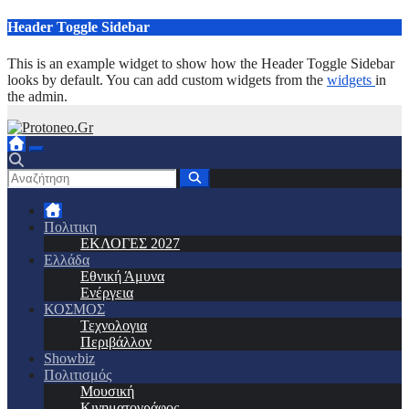
Μετάβαση
Header Toggle Sidebar
στο
περιεχόμενο
This is an example widget to show how the Header Toggle Sidebar
looks by default. You can add custom widgets from the
widgets
in
the admin.
Πολιτικη
ΕΚΛΟΓΕΣ 2027
Ελλάδα
Εθνική Άμυνα
Ενέργεια
ΚΟΣΜΟΣ
Τεχνολογια
Περιβάλλον
Showbiz
Πολιτισμός
Μουσική
Κινηματογράφος