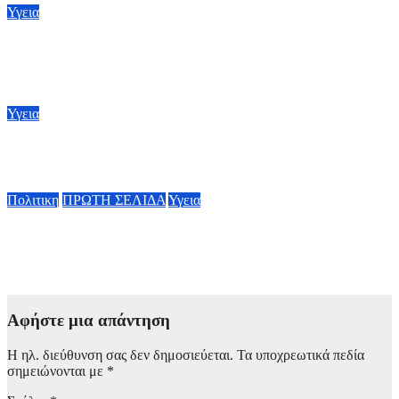
Υγεια
ΠΙΣ: Οι συστάσεις του Πανελληνίου Ιατρικού Συλλόγου για
προστασία του κόσμου από τις εκτεταμένες πυρκαγιές
8 Αυγούστου, 2026 18:00
Υγεια
Έμπολα: Αγώνας δρόμου για νέο εμβόλιο
7 Αυγούστου, 2026 23:00
Πολιτικη
ΠΡΩΤΗ ΣΕΛΙΔΑ
Υγεια
Οργισμένη ανάρτηση Άδωνι Γεωργιάδη: “Κανένα προβλημα
με την σίτηση του Νοσοκομείου Νικαίας”
7 Αυγούστου, 2026 11:30
Αφήστε μια απάντηση
Η ηλ. διεύθυνση σας δεν δημοσιεύεται.
Τα υποχρεωτικά πεδία
σημειώνονται με
*