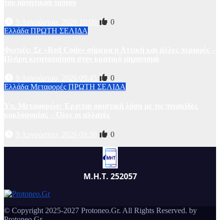
του αρνητικού τοπίου
9 Αυγούστου, 2026 10:00
0
Ελλάδα
ΠΡΩΤΗ ΣΕΛΙΔΑ
Φωτιές: Σε «Red Code» σήμερα η Αττική και άλλες περιοχές –
Πλήρη κινητοποίηση στον κρατικό μηχανισμό
9 Αυγούστου, 2026 09:45
0
Ελλάδα
Μεταφορές
ΠΡΩΤΗ ΣΕΛΙΔΑ
Υπ. Μεταφορών: Έρχεται οριστική λύση με τις πινακίδες
κυκλοφορίας – Όλες οι αλλαγές
9 Αυγούστου, 2026 09:30
0
Μ.Η.Τ. 252057
© Copyright 2025-2027 Protoneo.Gr. All Rights Reserved. by
Protoneo.Gr