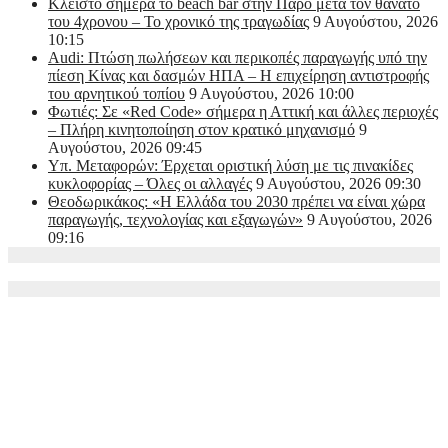
Κλειστό σήμερα το beach bar στην Πάρο μετά τον θάνατο
του 4χρονου – Το χρονικό της τραγωδίας
9 Αυγούστου, 2026
10:15
Audi: Πτώση πωλήσεων και περικοπές παραγωγής υπό την
πίεση Κίνας και δασμών ΗΠΑ – H επιχείρηση αντιστροφής
του αρνητικού τοπίου
9 Αυγούστου, 2026 10:00
Φωτιές: Σε «Red Code» σήμερα η Αττική και άλλες περιοχές
– Πλήρη κινητοποίηση στον κρατικό μηχανισμό
9
Αυγούστου, 2026 09:45
Υπ. Μεταφορών: Έρχεται οριστική λύση με τις πινακίδες
κυκλοφορίας – Όλες οι αλλαγές
9 Αυγούστου, 2026 09:30
Θεοδωρικάκος: «Η Ελλάδα του 2030 πρέπει να είναι χώρα
παραγωγής, τεχνολογίας και εξαγωγών»
9 Αυγούστου, 2026
09:16