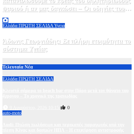
καταναλώσουμε το κρέας του δηλητηριώδους
ψαριού ή αν μας δαγκώσει – Οι οδηγίες του
ΕΟΔΥ
2 Αυγούστου, 2026 13:00
1
Ελλάδα
ΠΡΩΤΗ ΣΕΛΙΔΑ
Υγεια
Άδωνις Γεωργιάδης: Σε πλήρη ετοιμότητα το
σύστημα Υγείας
2 Αυγούστου, 2026 11:49
1
Τελευταία Νέα
Ελλάδα
ΠΡΩΤΗ ΣΕΛΙΔΑ
Κλειστό σήμερα το beach bar στην Πάρο μετά τον θάνατο του
4χρονου – Το χρονικό της τραγωδίας
9 Αυγούστου, 2026 10:15
0
auto-moto
Audi: Πτώση πωλήσεων και περικοπές παραγωγής υπό την
πίεση Κίνας και δασμών ΗΠΑ – H επιχείρηση αντιστροφής