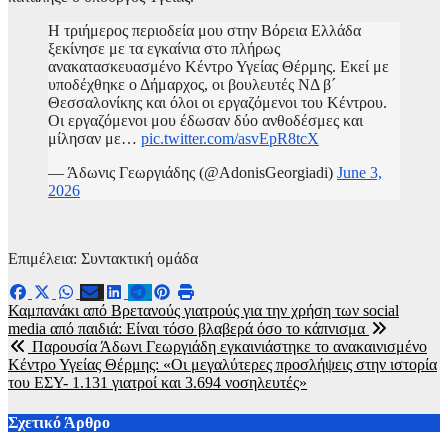
Η τριήμερος περιοδεία μου στην Βόρεια Ελλάδα
ξεκίνησε με τα εγκαίνια στο πλήρως
ανακατασκευασμένο Κέντρο Υγείας Θέρμης. Εκεί με
υποδέχθηκε ο Δήμαρχος, οι βουλευτές ΝΔ β´
Θεσσαλονίκης και όλοι οι εργαζόμενοι του Κέντρου.
Οι εργαζόμενοι μου έδωσαν δύο ανθοδέσμες και
μίλησαν με…
pic.twitter.com/asvEpR8tcX
— Άδωνις Γεωργιάδης (@AdonisGeorgiadi)
June 3,
2026
Επιμέλεια: Συντακτική ομάδα
Πλοήγηση
Καμπανάκι από Βρετανούς γιατρούς για την χρήση των social
media από παιδιά: Είναι τόσο βλαβερά όσο το κάπνισμα
άρθρων
Παρουσία Άδωνι Γεωργιάδη εγκαινιάστηκε το ανακαινισμένο
Κέντρο Υγείας Θέρμης: «Οι μεγαλύτερες προσλήψεις στην ιστορία
του ΕΣΥ- 1.131 γιατροί και 3.694 νοσηλευτές»
Σχετικό Άρθρο