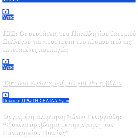
Υγεια
ΠΙΣ: Οι συστάσεις του Πανελληνίου Ιατρικού
Συλλόγου για προστασία του κόσμου από τις
εκτεταμένες πυρκαγιές
8 Αυγούστου, 2026 18:00
0
Υγεια
Έμπολα: Αγώνας δρόμου για νέο εμβόλιο
7 Αυγούστου, 2026 23:00
0
Πολιτικη
ΠΡΩΤΗ ΣΕΛΙΔΑ
Υγεια
Οργισμένη ανάρτηση Άδωνι Γεωργιάδη:
“Κανένα προβλημα με την σίτηση του
Νοσοκομείου Νικαίας”