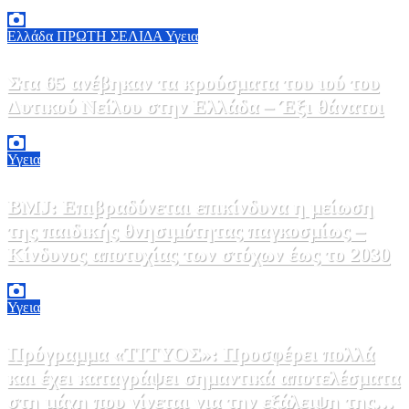
7 Αυγούστου, 2026 11:30
0
Ελλάδα
ΠΡΩΤΗ ΣΕΛΙΔΑ
Υγεια
Στα 65 ανέβηκαν τα κρούσματα του ιού του
Δυτικού Νείλου στην Ελλάδα – Έξι θάνατοι
6 Αυγούστου, 2026 09:45
0
Υγεια
BMJ: Επιβραδύνεται επικίνδυνα η μείωση
της παιδικής θνησιμότητας παγκοσμίως –
Κίνδυνος αποτυχίας των στόχων έως το 2030
5 Αυγούστου, 2026 21:00
3
Υγεια
Πρόγραμμα «ΤΙΤΥΟΣ»: Προσφέρει πολλά
και έχει καταγράψει σημαντικά αποτελέσματα
στη μάχη που γίνεται για την εξάλειψη της