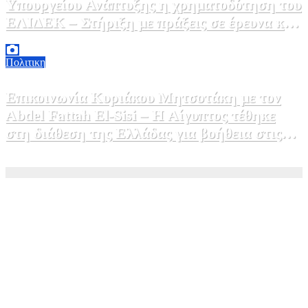
Υπουργείου Ανάπτυξης η χρηματοδότηση του
ΕΛΙΔΕΚ – Στήριξη με πράξεις σε έρευνα και
καινοτομία»
5 Αυγούστου, 2026 16:30
1
Πολιτικη
Επικοινωνία Κυριάκου Μητσοτάκη με τον
Abdel Fattah El-Sisi – Η Αίγυπτος τέθηκε
στη διάθεση της Ελλάδας για βοήθεια στις
φωτιές
5 Αυγούστου, 2026 15:58
1