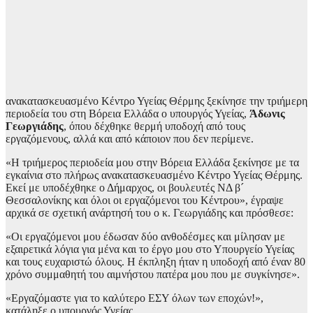
ανακατασκευασμένο Κέντρο Υγείας Θέρμης ξεκίνησε την τριήμερη
περιοδεία του στη Βόρεια Ελλάδα ο υπουργός Υγείας,
Άδωνις
Γεωργιάδης
, όπου δέχθηκε θερμή υποδοχή από τους
εργαζόμενους, αλλά και από κάποιον που δεν περίμενε.
«Η τριήμερος περιοδεία μου στην Βόρεια Ελλάδα ξεκίνησε με τα
εγκαίνια στο πλήρως ανακατασκευασμένο Κέντρο Υγείας Θέρμης.
Εκεί με υποδέχθηκε ο Δήμαρχος, οι βουλευτές ΝΔ β´
Θεσσαλονίκης και όλοι οι εργαζόμενοι του Κέντρου», έγραψε
αρχικά σε σχετική ανάρτησή του ο κ. Γεωργιάδης και πρόσθεσε:
«Οι εργαζόμενοι μου έδωσαν δύο ανθοδέσμες και μίλησαν με
εξαιρετικά λόγια για μένα και το έργο μου στο Υπουργείο Υγείας
και τους ευχαριστώ όλους. Η έκπληξη ήταν η υποδοχή από έναν 80
χρόνο συμμαθητή του αιμνήστου πατέρα μου που με συγκίνησε».
«Εργαζόμαστε για το καλύτερο ΕΣΥ όλων των εποχών!»,
κατάληξε ο υπουργός Υγείας.