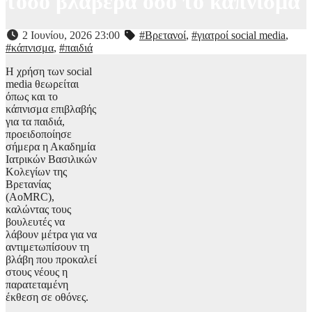
τόσο βλαβερά όσο το κάπνισμα
2 Ιουνίου, 2026 23:00
#Βρετανοί
,
#γιατροί social media
,
#κάπνισμα
,
#παιδιά
Η χρήση των social
media θεωρείται
όπως και το
κάπνισμα επιβλαβής
για τα παιδιά,
προειδοποίησε
σήμερα η Ακαδημία
Ιατρικών Βασιλικών
Κολεγίων της
Βρετανίας
(AoMRC),
καλώντας τους
βουλευτές να
λάβουν μέτρα για να
αντιμετωπίσουν τη
βλάβη που προκαλεί
στους νέους η
παρατεταμένη
έκθεση σε οθόνες.