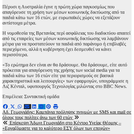
Πέρυσι η Αυστραλία έγινε η πρώτη χώρα παγκοσμίως που
απαγόρευσε τη χρήση των μέσων κοινωνικής δικτύωσης από τα
παιδιά κάτω των 16 ετών, με ευρωπαϊκές χώρες να εξετάζουν
αντίστοιχα μέτρα.
Η νομοθεσία της Βρετανίας περί ασφάλειας του διαδικτύου απαιτεί
από τις εταιρείες των μέσων κοινωνικής δικτύωσης να λαμβάνουν
μέτρα για να προστατεύουν τα παιδιά από παράνομο ή επιβλαβές
περιεχόμενο, αλλά η κυβέρνηση έχει δεσμευθεί να κάνει
περισσότερα.
«Το ερώτημα δεν είναι αν θα δράσουμε. Θα δράσουμε, είτε αυτό
πρόκειται για απαγόρευση της χρήσης των social media για τα
παιδιά κάτω των 16 ετών είτε για περιορισμούς σε βασικά
χαρακτηριστικά και λειτουργίες» των εφαρμογών, υπογράμμισε η
Λιζ Κένταλ, υφυπουργός Τεχνολογίας μιλώντας στο BBC News.
Επιμέλεια: Συντακτική ομάδα
Πλοήγηση
Αδ. Γεωργιάδης: Καμπάνια πρόληψης πνιγμών με SMS και mail σε
όλους τους πολίτες άνω των 60 ετών
άρθρων
Επίσκεψη Άδωνι Γεωργιάδη στο Κέντρο Υγείας Θέρμης –
«Εργαζόμαστε για το καλύτερο ΕΣΥ όλων των εποχών»