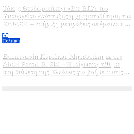
Τάκης Θεοδωρικάκος: «Στο ΕΠΑ του
Υπουργείου Ανάπτυξης η χρηματοδότηση του
ΕΛΙΔΕΚ – Στήριξη με πράξεις σε έρευνα και
καινοτομία»
5 Αυγούστου, 2026 16:30
1
Πολιτικη
Επικοινωνία Κυριάκου Μητσοτάκη με τον
Abdel Fattah El-Sisi – Η Αίγυπτος τέθηκε
στη διάθεση της Ελλάδας για βοήθεια στις
φωτιές
5 Αυγούστου, 2026 15:58
1