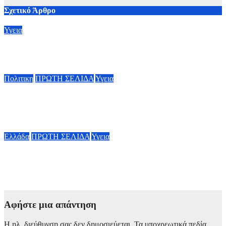
Σχετικό Άρθρο
Υγεια
Έμπολα: Αγώνας δρόμου για νέο εμβόλιο
7 Αυγούστου, 2026 23:00
Πολιτικη
ΠΡΩΤΗ ΣΕΛΙΔΑ
Υγεια
Οργισμένη ανάρτηση Άδωνι Γεωργιάδη: “Κανένα προβλημα
με την σίτηση του Νοσοκομείου Νικαίας”
7 Αυγούστου, 2026 11:30
Ελλάδα
ΠΡΩΤΗ ΣΕΛΙΔΑ
Υγεια
Στα 65 ανέβηκαν τα κρούσματα του ιού του Δυτικού Νείλου
στην Ελλάδα – Έξι θάνατοι
6 Αυγούστου, 2026 09:45
Αφήστε μια απάντηση
Η ηλ. διεύθυνση σας δεν δημοσιεύεται.
Τα υποχρεωτικά πεδία