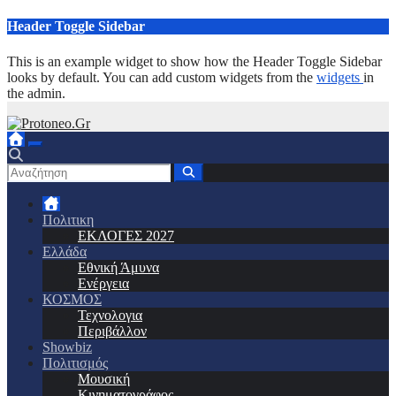
Μετάβαση
Header Toggle Sidebar
στο
περιεχόμενο
This is an example widget to show how the Header Toggle Sidebar
looks by default. You can add custom widgets from the
widgets
in
the admin.
Πολιτικη
ΕΚΛΟΓΕΣ 2027
Ελλάδα
Εθνική Άμυνα
Ενέργεια
ΚΟΣΜΟΣ
Τεχνολογια
Περιβάλλον
Showbiz
Πολιτισμός
Μουσική
Κινηματογράφος