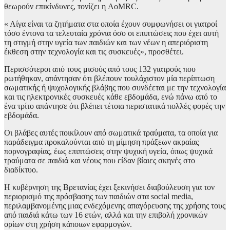
θεωρούν επικίνδυνες, τονίζει η AoMRC.
« Λίγα είναι τα ζητήματα στα οποία έχουν συμφωνήσει οι γιατροί
τόσο έντονα τα τελευταία χρόνια όσο οι επιπτώσεις που έχει αυτή
τη στιγμή στην υγεία των παιδιών και των νέων η απεριόριστη
έκθεση στην τεχνολογία και τις συσκευές», προσθέτει.
Περισσότεροι από τους μισούς από τους 132 γιατρούς που
ρωτήθηκαν, απάντησαν ότι βλέπουν τουλάχιστον μία περίπτωση
σωματικής ή ψυχολογικής βλάβης που συνδέεται με την τεχνολογία
και τις ηλεκτρονικές συσκευές κάθε εβδομάδα, ενώ πάνω από το
ένα τρίτο απάντησε ότι βλέπει τέτοια περιστατικά πολλές φορές την
εβδομάδα.
Οι βλάβες αυτές ποικίλουν από σωματικά τραύματα, τα οποία για
παράδειγμα προκαλούνται από τη μίμηση πράξεων ακραίας
πορνογραφίας, έως επιπτώσεις στην ψυχική υγεία, όπως ψυχικά
τραύματα σε παιδιά και νέους που είδαν βίαιες σκηνές στο
διαδίκτυο.
Η κυβέρνηση της Βρετανίας έχει ξεκινήσει διαβούλευση για τον
περιορισμό της πρόσβασης των παιδιών στα social media,
περιλαμβανομένης μιας ενδεχόμενης απαγόρευσης της χρήσης τους
από παιδιά κάτω των 16 ετών, αλλά και την επιβολή χρονικών
ορίων στη χρήση κάποιων εφαρμογών.