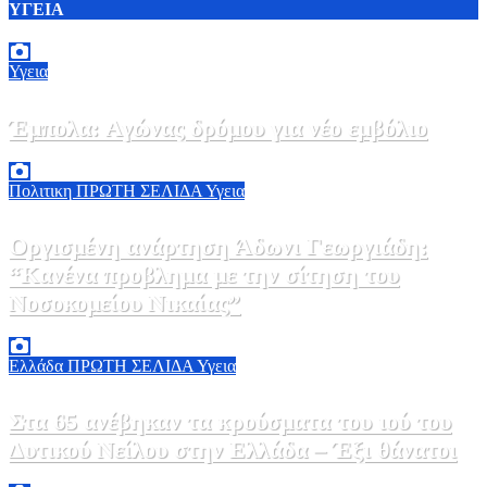
ΥΓΕΙΑ
Υγεια
Έμπολα: Αγώνας δρόμου για νέο εμβόλιο
7 Αυγούστου, 2026 23:00
0
Πολιτικη
ΠΡΩΤΗ ΣΕΛΙΔΑ
Υγεια
Οργισμένη ανάρτηση Άδωνι Γεωργιάδη:
“Κανένα προβλημα με την σίτηση του
Νοσοκομείου Νικαίας”
7 Αυγούστου, 2026 11:30
0
Ελλάδα
ΠΡΩΤΗ ΣΕΛΙΔΑ
Υγεια
Στα 65 ανέβηκαν τα κρούσματα του ιού του
Δυτικού Νείλου στην Ελλάδα – Έξι θάνατοι
6 Αυγούστου, 2026 09:45
0