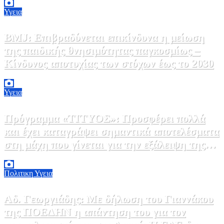
Υγεια
BMJ: Επιβραδύνεται επικίνδυνα η μείωση
της παιδικής θνησιμότητας παγκοσμίως –
Κίνδυνος αποτυχίας των στόχων έως το 2030
5 Αυγούστου, 2026 21:00
3
Υγεια
Πρόγραμμα «ΤΙΤΥΟΣ»: Προσφέρει πολλά
και έχει καταγράψει σημαντικά αποτελέσματα
στη μάχη που γίνεται για την εξάλειψη της
ηπατίτιδας C
3 Αυγούστου, 2026 12:00
1
Πολιτικη
Υγεια
Αδ. Γεωργιάδης: Με δήλωση του Γιαννάκου
της ΠΟΕΔΗΝ η απάντηση του για τον