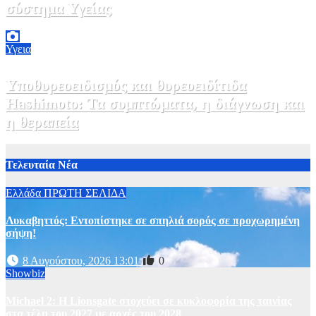
σύστημα Υγείας
2 Αυγούστου, 2026 11:49
1
Υγεια
Υποθυρεοειδισμός και θυρεοειδίτιδα
Hashimoto: Τα συμπτώματα, η διάγνωση και
η θεραπεία
2 Αυγούστου, 2026 11:00
1
Τελευταία Νέα
Ελλάδα
ΠΡΩΤΗ ΣΕΛΙΔΑ
Λυκαβηττός: Εντοπίστηκε σε σπηλιά σορός σε προχωρημένη
σήψη!
8 Αυγούστου, 2026 13:01
0
Showbiz
Michael 2: Η Lionsgate στοχεύει σε κυκλοφορία της ταινίας
στα τέλη του 2027 με αρχές του 2028