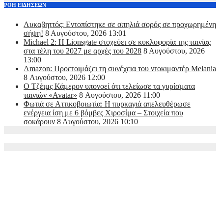
ΡΟΗ ΕΙΔΗΣΕΩΝ
Λυκαβηττός: Εντοπίστηκε σε σπηλιά σορός σε προχωρημένη
σήψη!
8 Αυγούστου, 2026 13:01
Michael 2: Η Lionsgate στοχεύει σε κυκλοφορία της ταινίας
στα τέλη του 2027 με αρχές του 2028
8 Αυγούστου, 2026
13:00
Amazon: Προετοιμάζει τη συνέχεια του ντοκιμαντέρ Melania
8 Αυγούστου, 2026 12:00
Ο Τζέιμς Κάμερον υπονοεί ότι τελείωσε τα γυρίσματα
ταινιών «Avatar»
8 Αυγούστου, 2026 11:00
Φωτιά σε Αττικoβοιωτία: Η πυρκαγιά απελευθέρωσε
ενέργεια ίση με 6 βόμβες Χιροσίμα – Στοιχεία που
σοκάρουν
8 Αυγούστου, 2026 10:10