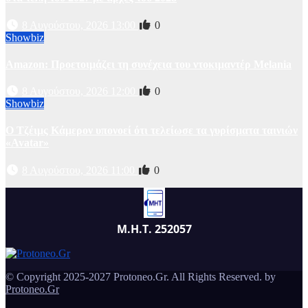
8 Αυγούστου, 2026 13:00
0
Showbiz
Amazon: Προετοιμάζει τη συνέχεια του ντοκιμαντέρ Melania
8 Αυγούστου, 2026 12:00
0
Showbiz
Ο Τζέιμς Κάμερον υπονοεί ότι τελείωσε τα γυρίσματα ταινιών
«Avatar»
8 Αυγούστου, 2026 11:00
0
Μ.Η.Τ. 252057
© Copyright 2025-2027 Protoneo.Gr. All Rights Reserved. by
Protoneo.Gr