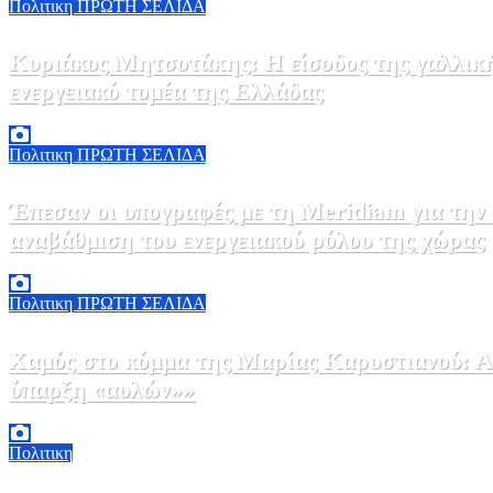
Πολιτικη
ΠΡΩΤΗ ΣΕΛΙΔΑ
Κυριάκος Μητσοτάκης: Η είσοδος της γαλλικ
ενεργειακό τομέα της Ελλάδας
5 Αυγούστου, 2026 18:40
1
Πολιτικη
ΠΡΩΤΗ ΣΕΛΙΔΑ
Έπεσαν οι υπογραφές με τη Meridiam για την
αναβάθμιση του ενεργειακού ρόλου της χώρας
5 Αυγούστου, 2026 18:00
2
Πολιτικη
ΠΡΩΤΗ ΣΕΛΙΔΑ
Χαμός στο κόμμα της Μαρίας Καρυστιανού: Αν
ύπαρξη «αυλών»»
5 Αυγούστου, 2026 17:00
0
Πολιτικη