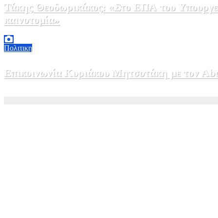
Τάκης Θεοδωρικάκος: «Στο ΕΠΑ του Υπουργεί
καινοτομία»
5 Αυγούστου, 2026 16:30
1
Πολιτικη
Επικοινωνία Κυριάκου Μητσοτάκη με τον Abdel
5 Αυγούστου, 2026 15:58
1