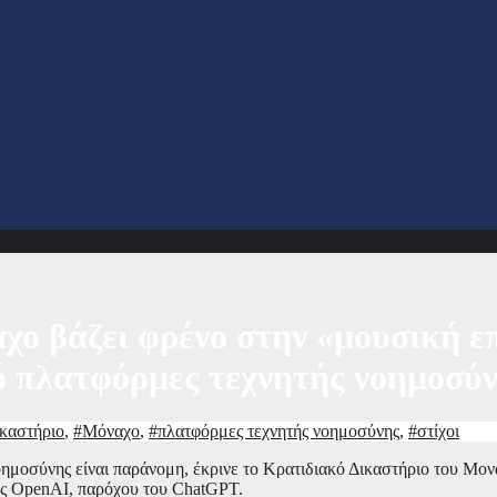
χο βάζει φρένο στην «μουσική 
 πλατφόρμες τεχνητής νοημοσύν
ικαστήριο
,
#Μόναχο
,
#πλατφόρμες τεχνητής νοημοσύνης
,
#στίχοι
οημοσύνης είναι παράνομη, έκρινε το Κρατιδιακό Δικαστήριο του Μο
ης OpenAI, παρόχου του ChatGPT.