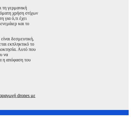
ι τη γερμανική
τόματη χρήση στίχων
 για ό,τι έχει
ενεμάιερ και το
είναι δεσμευτική,
εται εκπληκτικό το
διοκτησία. Αυτό που
υ να
α η απόφαση του
παραγωγή drones με