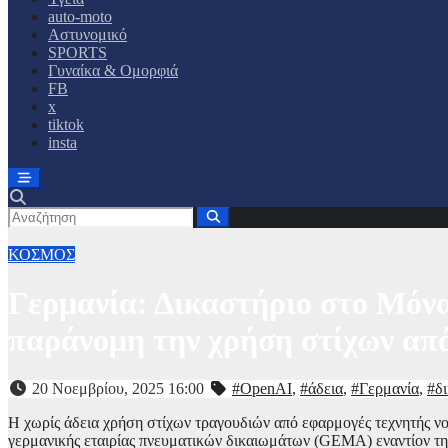
auto-moto
Αστυνομικό
SPORTS
Γυναίκα & Ομορφιά
FB
x
tiktok
insta
ΚΟΣΜΟΣ
Γερμανία: Δικαστήριο στο Μόνα
παράνομη την χρήση στίχων από
20 Νοεμβρίου, 2025 16:00
#OpenAI
,
#άδεια
,
#Γερμανία
,
#δ
Η χωρίς άδεια χρήση στίχων τραγουδιών από εφαρμογές τεχνητής ν
γερμανικής εταιρίας πνευματικών δικαιωμάτων (GEMA) εναντίον τ