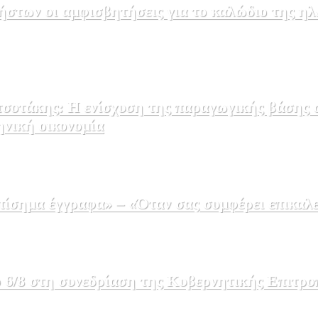
στων οι αμφισβητήσεις για το καλώδιο της η
σοτάκης: Η ενίσχυση της παραγωγικής βάσης σ
ηνική οικονομία
σημα έγγραφα» – «Όταν σας συμφέρει επικαλε
 6/8 στη συνεδρίαση της Κυβερνητικής Επιτρο