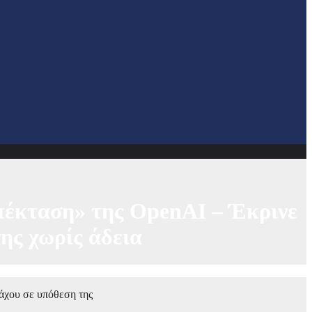
επέκταση» της OpenAI – Έκρινε
ης χωρίς άδεια
νάχου σε υπόθεση της