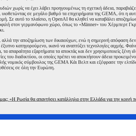
διών χωρίς να έχει λάβει προηγουμένως τη σχετική άδεια, παραβιάζε
, υιοθετώντας σε μεγάλο βαθμό τα επιχειρήματα της GEMA, ότι η αυ
ή. Σε αυτό το πλαίσιο, η OpenAI θα κληθεί να καταβάλει αποζημίωση
μοφιλή στον γερμανόφωνο χώρο, όπως το «Männer» του Χέρμπερτ Γκρ
κι.
αλλά την αποζημίωση των δικαιούχων, ενώ η σημερινή απόφαση δεν 
έξυπνο κατηγορούμενο, ικανό να αναπτύξει τεχνολογίες αιχμής. Φαίν
ι, τα απαραίτητα εξαρτήματα τα αποκτάς και δεν χρησιμοποιείς ξένη ι
ίες του διαδικτύου, οι οποίες πρέπει να αποκτήσουν άδεια προκειμένο
λής νομικός σύμβουλος της GEMA Κάι Βελπ και εξέφρασε την ελπίδ
ποθέσεις σε όλη την Ευρώπη.
ας: «H Ρωσία θα απαντήσει κατάλληλα στην Ελλάδα για την κοινή 