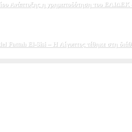
ου Ανάπτυξης η χρηματοδότηση του ΕΛΙΔΕΚ – 
 Fattah El-Sisi – Η Αίγυπτος τέθηκε στη διάθ