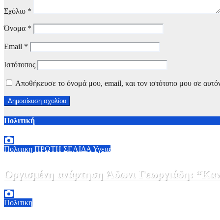
Σχόλιο
*
Όνομα
*
Email
*
Ιστότοπος
Αποθήκευσε το όνομά μου, email, και τον ιστότοπο μου σε αυτό
Πολιτική
Πολιτικη
ΠΡΩΤΗ ΣΕΛΙΔΑ
Υγεια
Οργισμένη ανάρτηση Άδωνι Γεωργιάδη: “Κανέ
7 Αυγούστου, 2026 11:30
0
Πολιτικη