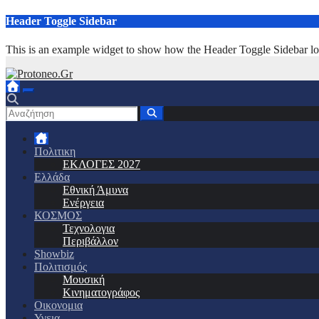
Μετάβαση
Header Toggle Sidebar
στο
περιεχόμενο
This is an example widget to show how the Header Toggle Sidebar lo
Πολιτικη
ΕΚΛΟΓΕΣ 2027
Ελλάδα
Εθνική Άμυνα
Ενέργεια
ΚΟΣΜΟΣ
Τεχνολογια
Περιβάλλον
Showbiz
Πολιτισμός
Μουσική
Κινηματογράφος
Οικονομια
Υγεια