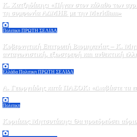
Κ. Χατζηδάκης: «Πήγαν στον κάλαθο των αχρή
τη συμφωνία ΑΔΜΗΕ με την Meridiam»
6 Αυγούστου, 2026 15:00
0
Πολιτικη
ΠΡΩΤΗ ΣΕΛΙΔΑ
Κυβερνητική Επιτροπή Βιομηχανίας – Κ. Μητ
ανταγωνιστική, εξωστρεφή και ανθεκτική ελλ
6 Αυγούστου, 2026 14:00
0
Ελλάδα
Πολιτικη
ΠΡΩΤΗ ΣΕΛΙΔΑ
Α. Γεωργιάδης κατά ΠΑΣΟΚ: «Διαβάστε τα επί
6 Αυγούστου, 2026 13:02
0
Πολιτικη
Κυριάκος Μητσοτάκης: Θα προεδρεύσει αύριο
5 Αυγούστου, 2026 19:30
2