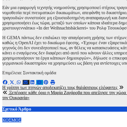
Εάν μια εφαρμογή τεχνητής νοημοσύνης χρησιμοποιεί στίχους τραγου
νομοθεσία περί πνευματικών δικαιωμάτων, απεφάνθη το δικαστήριο
τραγουδιών συνιστούσε μη εξουσιοδοτημένη αναπαραγωγή και διανομ
χρησιμοποιήσει έως τώρα, μεταξύ των οποίων κάποια ιδιαίτερα δη
χριστουγεννιάτικο «In der Weihnachtsbäckerei» του Ρολφ Τσουκόφσ
Η GEMA πάντως δεν επιδιώκει την απαγόρευση χρήσης των στίχων, 
καθώς η OpenAI έχει το δικαίωμα έφεσης. «Έχουμε έναν εξαιρετικά 
γεγονός ότι δεν συνειδητοποιεί πως, αν θέλεις να κατασκευάσεις κάτ
κάνει ο εναγόμενος δεν διαφέρει από αυτό που κάνουν άλλες υπηρεσ
χρησιμοποιήσουν τα έργα κάποιων δημιουργών», δήλωσε ο επικεφα
γερμανικού δικαστηρίου να χρησιμεύσει ως βάση για αντίστοιχες υ
Επιμέλεια: Συντακτική ομάδα
Πλοήγηση
H γρίππη των πτηνών αποδεκατίζει τους θαλάσσιους ελέφαντες
Ξεπέρασε κάθε όριο η Μαρία Ζαχάροβα που απείλησε την χώρα μ
άρθρων
την Ουκρανία»
Σχετικό Άρθρο
ΚΟΣΜΟΣ