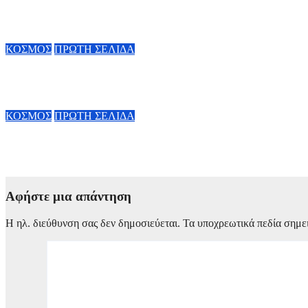
Άνοδος πελατών σε πάνω από 70% των εμπορικών κέντρων στη
6 Αυγούστου, 2026 20:00
ΚΟΣΜΟΣ
ΠΡΩΤΗ ΣΕΛΙΔΑ
Google: Δίνει τα κλειδιά της AI στον Demis Hassabis – Η ζωή τ
6 Αυγούστου, 2026 11:34
ΚΟΣΜΟΣ
ΠΡΩΤΗ ΣΕΛΙΔΑ
Μεξικό: Βίντεο σοκ με την live δολοφονία νεαρού ινφλουένσερ 
6 Αυγούστου, 2026 11:00
Αφήστε μια απάντηση
Η ηλ. διεύθυνση σας δεν δημοσιεύεται.
Τα υποχρεωτικά πεδία σημε