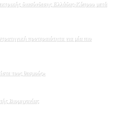
λεκτρικής διασύνδεσης Ελλάδας-Κύπρου μετά
τρατηγική προτεραιότητα για μία πιο
ίστε τους θεσμούς»
πής Βιομηχανίας