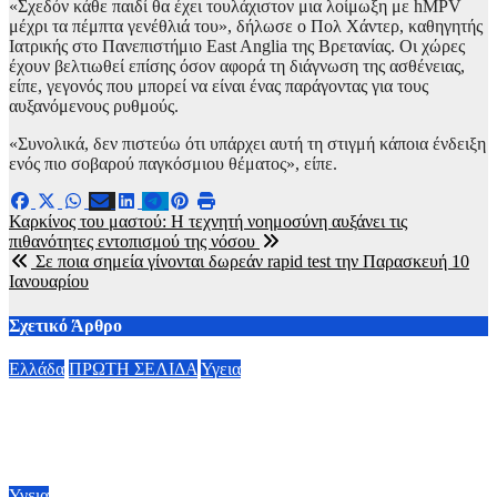
«Σχεδόν κάθε παιδί θα έχει τουλάχιστον μια λοίμωξη με hMPV
μέχρι τα πέμπτα γενέθλιά του», δήλωσε ο Πολ Χάντερ, καθηγητής
Ιατρικής στο Πανεπιστήμιο East Anglia της Βρετανίας. Οι χώρες
έχουν βελτιωθεί επίσης όσον αφορά τη διάγνωση της ασθένειας,
είπε, γεγονός που μπορεί να είναι ένας παράγοντας για τους
αυξανόμενους ρυθμούς.
«Συνολικά, δεν πιστεύω ότι υπάρχει αυτή τη στιγμή κάποια ένδειξη
ενός πιο σοβαρού παγκόσμιου θέματος», είπε.
Πλοήγηση
Καρκίνος του μαστού: Η τεχνητή νοημοσύνη αυξάνει τις
πιθανότητες εντοπισμού της νόσου
άρθρων
Σε ποια σημεία γίνονται δωρεάν rapid test την Παρασκευή 10
Ιανουαρίου
Σχετικό Άρθρο
Ελλάδα
ΠΡΩΤΗ ΣΕΛΙΔΑ
Υγεια
Στα 65 ανέβηκαν τα κρούσματα του ιού του Δυτικού Νείλου
στην Ελλάδα – Έξι θάνατοι
6 Αυγούστου, 2026 09:45
Υγεια