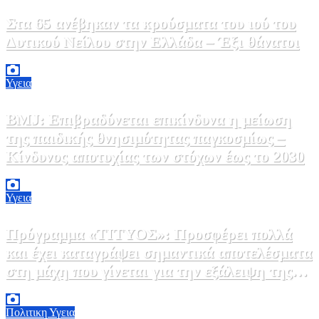
Στα 65 ανέβηκαν τα κρούσματα του ιού του
Δυτικού Νείλου στην Ελλάδα – Έξι θάνατοι
6 Αυγούστου, 2026 09:45
0
Υγεια
BMJ: Επιβραδύνεται επικίνδυνα η μείωση
της παιδικής θνησιμότητας παγκοσμίως –
Κίνδυνος αποτυχίας των στόχων έως το 2030
5 Αυγούστου, 2026 21:00
3
Υγεια
Πρόγραμμα «ΤΙΤΥΟΣ»: Προσφέρει πολλά
και έχει καταγράψει σημαντικά αποτελέσματα
στη μάχη που γίνεται για την εξάλειψη της
ηπατίτιδας C
3 Αυγούστου, 2026 12:00
1
Πολιτικη
Υγεια