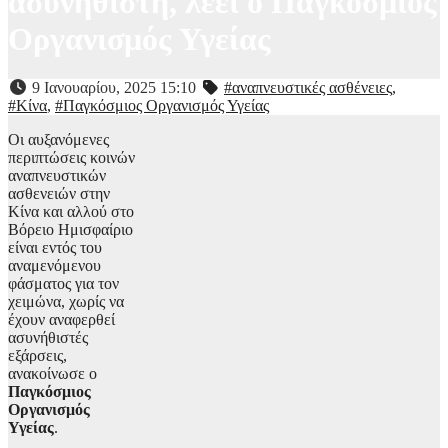
ασυνήθιστη, λέει ο Παγκόσμιος
Οργανισμός Υγείας
9 Ιανουαρίου, 2025 15:10
#αναπνευστικές ασθένειες
,
#Κίνα
,
#Παγκόσμιος Οργανισμός Υγείας
Οι αυξανόμενες
περιπτώσεις κοινών
αναπνευστικών
ασθενειών στην
Κίνα και αλλού στο
Βόρειο Ημισφαίριο
είναι εντός του
αναμενόμενου
φάσματος για τον
χειμώνα, χωρίς να
έχουν αναφερθεί
ασυνήθιστές
εξάρσεις,
ανακοίνωσε ο
Παγκόσμιος
Οργανισμός
Υγείας
.