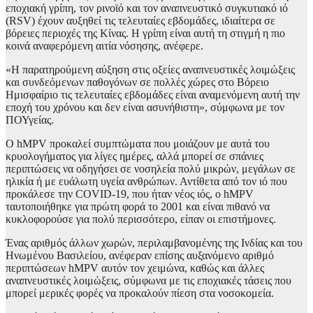
εποχιακή γρίπη, τον ρινοϊό και τον αναπνευστικό συγκυτιακό ιό
(RSV) έχουν αυξηθεί τις τελευταίες εβδομάδες, ιδιαίτερα σε
βόρειες περιοχές της Κίνας. Η γρίπη είναι αυτή τη στιγμή η πιο
κοινά αναφερόμενη αιτία νόσησης, ανέφερε.
«Η παρατηρούμενη αύξηση στις οξείες αναπνευστικές λοιμώξεις
και συνδεόμενων παθογόνων σε πολλές χώρες στο Βόρειο
Ημισφαίριο τις τελευταίες εβδομάδες είναι αναμενόμενη αυτή την
εποχή του χρόνου και δεν είναι ασυνήθιστη», σύμφωνα με τον
ΠΟΥγείας.
Ο hMPV προκαλεί συμπτώματα που μοιάζουν με αυτά του
κρυολογήματος για λίγες ημέρες, αλλά μπορεί σε σπάνιες
περιπτώσεις να οδηγήσει σε νοσηλεία πολύ μικρών, μεγάλων σε
ηλικία ή με ευάλωτη υγεία ανθρώπων. Αντίθετα από τον ιό που
προκάλεσε την COVID-19, που ήταν νέος ιός, ο hMPV
ταυτοποιήθηκε για πρώτη φορά το 2001 και είναι πιθανό να
κυκλοφορούσε για πολύ περισσότερο, είπαν οι επιστήμονες.
Ένας αριθμός άλλων χωρών, περιλαμβανομένης της Ινδίας και του
Ηνωμένου Βασιλείου, ανέφεραν επίσης αυξανόμενο αριθμό
περιπτώσεων hMPV αυτόν τον χειμώνα, καθώς και άλλες
αναπνευστικές λοιμώξεις, σύμφωνα με τις εποχιακές τάσεις που
μπορεί μερικές φορές να προκαλούν πίεση στα νοσοκομεία.