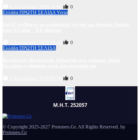
6 Αυγούστου, 2026 10:00
0
Ελλάδα
ΠΡΩΤΗ ΣΕΛΙΔΑ
Υγεια
Στα 65 ανέβηκαν τα κρούσματα του ιού του Δυτικού Νείλου
στην Ελλάδα – Έξι θάνατοι
6 Αυγούστου, 2026 09:45
0
Ελλάδα
ΠΡΩΤΗ ΣΕΛΙΔΑ
Φωτιά στην Κεφαλονιά: Οδηγείται στις φυλακές Αγίου
Στεφάνου ο 44χρονος μετά την απολογία του
6 Αυγούστου, 2026 09:30
0
Μ.Η.Τ. 252057
© Copyright 2025-2027 Protoneo.Gr. All Rights Reserved. by
Protoneo.Gr