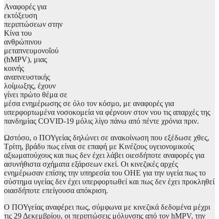
Αναφορές για
εκτόξευση
περιπτώσεων στην
Κίνα του
ανθρώπινου
μεταπνευμονοΐού
(hMPV), μιας
κοινής
αναπνευστικής
λοίμωξης, έχουν
γίνει πρώτο θέμα σε
μέσα ενημέρωσης σε όλο τον κόσμο, με αναφορές για
υπερφορτωμένα νοσοκομεία να φέρνουν στον νου τις απαρχές της
πανδημίας COVID-19 μόλις λίγο πάνω από πέντε χρόνια πριν.
Ωστόσο, ο ΠΟΥγείας δηλώνει σε ανακοίνωση που εξέδωσε χθες,
Τρίτη, βράδυ πως είναι σε επαφή με Κινέζους υγειονομικούς
αξιωματούχους και πως δεν έχει λάβει οιεσδήποτε αναφορές για
ασυνήθιστα σχήματα εξάρσεων εκεί. Οι κινεζικές αρχές
ενημέρωσαν επίσης την υπηρεσία του ΟΗΕ για την υγεία πως το
σύστημα υγείας δεν έχει υπερφορτωθεί και πως δεν έχει προκληθεί
οιασδήποτε επείγουσα απόκριση.
Ο ΠΟΥγείας αναφέρει πως, σύμφωνα με κινεζικά δεδομένα μέχρι
τις 29 Δεκεμβρίου, οι περιπτώσεις μόλυνσης από τον hMPV, την