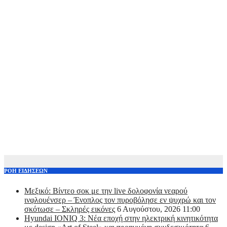
ΡΟΗ ΕΙΔΗΣΕΩΝ
Μεξικό: Βίντεο σοκ με την live δολοφονία νεαρού
ινφλουένσερ – Ένοπλος τον πυροβόλησε εν ψυχρώ και τον
σκότωσε – Σκληρές εικόνες
6 Αυγούστου, 2026 11:00
Hyundai IONIQ 3: Νέα εποχή στην ηλεκτρική κινητικότητα