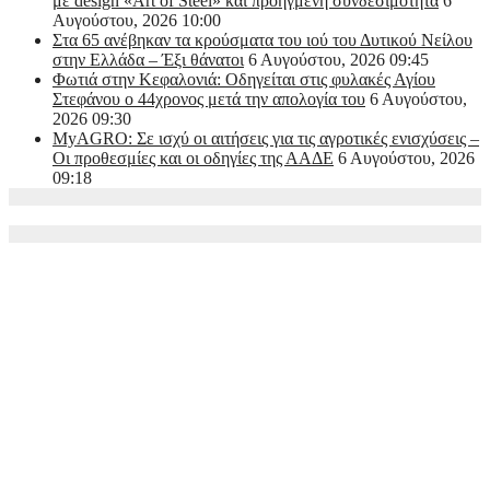
με design «Art of Steel» και προηγμένη συνδεσιμότητα
6
Αυγούστου, 2026 10:00
Στα 65 ανέβηκαν τα κρούσματα του ιού του Δυτικού Νείλου
στην Ελλάδα – Έξι θάνατοι
6 Αυγούστου, 2026 09:45
Φωτιά στην Κεφαλονιά: Οδηγείται στις φυλακές Αγίου
Στεφάνου ο 44χρονος μετά την απολογία του
6 Αυγούστου,
2026 09:30
MyAGRO: Σε ισχύ οι αιτήσεις για τις αγροτικές ενισχύσεις –
Οι προθεσμίες και οι οδηγίες της ΑΑΔΕ
6 Αυγούστου, 2026
09:18