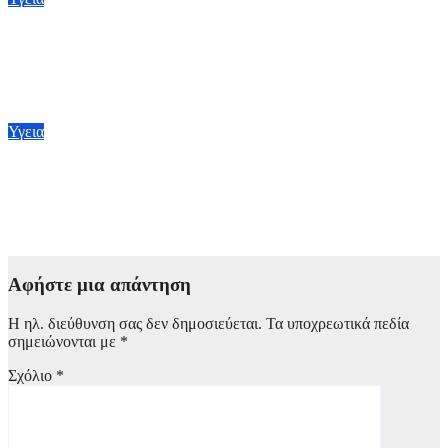
BMJ: Επιβραδύνεται επικίνδυνα η μείωση της παιδικής
θνησιμότητας παγκοσμίως – Κίνδυνος αποτυχίας των στόχων
έως το 2030
5 Αυγούστου, 2026 21:00
Υγεια
Πρόγραμμα «ΤΙΤΥΟΣ»: Προσφέρει πολλά και έχει
καταγράψει σημαντικά αποτελέσματα στη μάχη που γίνεται
για την εξάλειψη της ηπατίτιδας C
3 Αυγούστου, 2026 12:00
Αφήστε μια απάντηση
Η ηλ. διεύθυνση σας δεν δημοσιεύεται.
Τα υποχρεωτικά πεδία
σημειώνονται με
*
Σχόλιο
*