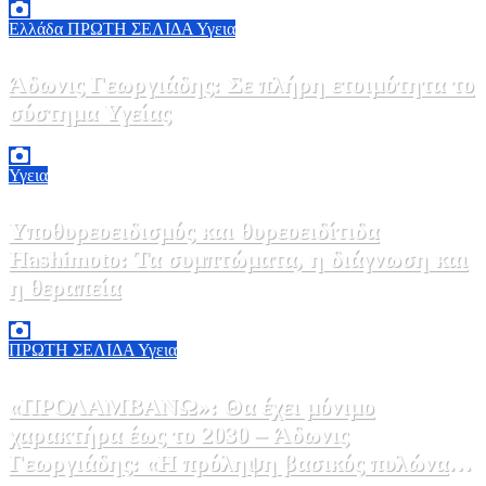
Ελλάδα
ΠΡΩΤΗ ΣΕΛΙΔΑ
Υγεια
Άδωνις Γεωργιάδης: Σε πλήρη ετοιμότητα το
σύστημα Υγείας
2 Αυγούστου, 2026 11:49
1
Υγεια
Υποθυρεοειδισμός και θυρεοειδίτιδα
Hashimoto: Τα συμπτώματα, η διάγνωση και
η θεραπεία
2 Αυγούστου, 2026 11:00
1
ΠΡΩΤΗ ΣΕΛΙΔΑ
Υγεια
«ΠΡΟΛΑΜΒΑΝΩ»: Θα έχει μόνιμο
χαρακτήρα έως το 2030 – Άδωνις
Γεωργιάδης: «Η πρόληψη βασικός πυλώνας