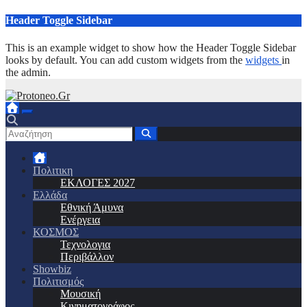
Μετάβαση
Header Toggle Sidebar
στο
περιεχόμενο
This is an example widget to show how the Header Toggle Sidebar
looks by default. You can add custom widgets from the
widgets
in
the admin.
Πολιτικη
ΕΚΛΟΓΕΣ 2027
Ελλάδα
Εθνική Άμυνα
Ενέργεια
ΚΟΣΜΟΣ
Τεχνολογια
Περιβάλλον
Showbiz
Πολιτισμός
Μουσική
Κινηματογράφος