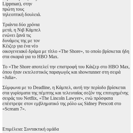
Lippman), στην
πρώτη τους
τηλεοπτική δουλειά.
Τριάντα δύο χρόνια
μετά, η Νιβ Κάμπελ
ενώνει ξανά τις
δυνάμεις της με τον
Κέιζερ για ένα νέο
οικογενειακό δράμα με τίτλο «The Shore», το οποίο βρίσκεται ήδη
στα σκαριά για το HBO Max.
Το «The Shore αποτελεί την επιστροφή του Κάιζερ στο HBO Max,
όπου ήταν εκτελεστικός παραγωγός και showrunner στη σειρά
«Julia».
Σύμφωνα με το Deadline, η Κάμπελ, αυτή την περίοδο βρίσκεται
στα γυρίσματα της πέμπτης και τελευταίας σεζόν της επιτυχημένης
σειράς του Netflix, «The Lincoln Lawyer», ενώ πρόσφατα
επέστρεψε στον εμβληματικό της ρόλο ως Sidney Prescott στο
«Scream 7».
Επιμέλεια: Συντακτική ομάδα