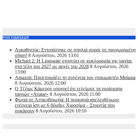
ΡΟΗ ΕΙΔΗΣΕΩΝ
Λυκαβηττός: Εντοπίστηκε σε σπηλιά σορός σε προχωρημένη
σήψη!
8 Αυγούστου, 2026 13:01
Michael 2: Η Lionsgate στοχεύει σε κυκλοφορία της ταινίας
στα τέλη του 2027 με αρχές του 2028
8 Αυγούστου, 2026
13:00
Amazon: Προετοιμάζει τη συνέχεια του ντοκιμαντέρ Melania
8 Αυγούστου, 2026 12:00
Ο Τζέιμς Κάμερον υπονοεί ότι τελείωσε τα γυρίσματα
ταινιών «Avatar»
8 Αυγούστου, 2026 11:00
Φωτιά σε Αττικoβοιωτία: Η πυρκαγιά απελευθέρωσε
ενέργεια ίση με 6 βόμβες Χιροσίμα – Στοιχεία που
σοκάρουν
8 Αυγούστου, 2026 10:10