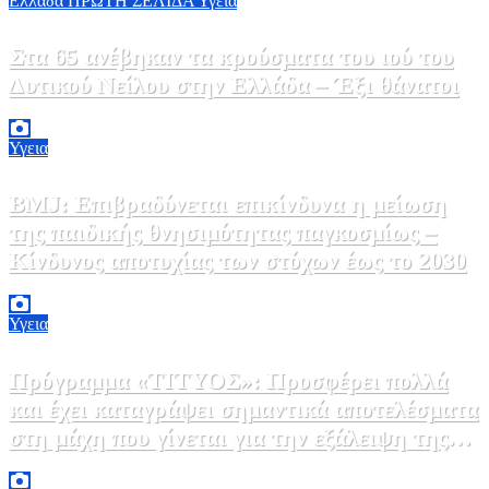
Ελλάδα
ΠΡΩΤΗ ΣΕΛΙΔΑ
Υγεια
Στα 65 ανέβηκαν τα κρούσματα του ιού του
Δυτικού Νείλου στην Ελλάδα – Έξι θάνατοι
6 Αυγούστου, 2026 09:45
0
Υγεια
BMJ: Επιβραδύνεται επικίνδυνα η μείωση
της παιδικής θνησιμότητας παγκοσμίως –
Κίνδυνος αποτυχίας των στόχων έως το 2030
5 Αυγούστου, 2026 21:00
3
Υγεια
Πρόγραμμα «ΤΙΤΥΟΣ»: Προσφέρει πολλά
και έχει καταγράψει σημαντικά αποτελέσματα
στη μάχη που γίνεται για την εξάλειψη της
ηπατίτιδας C
3 Αυγούστου, 2026 12:00
1