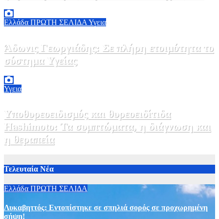
ΕΟΔΥ
2 Αυγούστου, 2026 13:00
1
Ελλάδα
ΠΡΩΤΗ ΣΕΛΙΔΑ
Υγεια
Άδωνις Γεωργιάδης: Σε πλήρη ετοιμότητα το
σύστημα Υγείας
2 Αυγούστου, 2026 11:49
1
Υγεια
Υποθυρεοειδισμός και θυρεοειδίτιδα
Hashimoto: Τα συμπτώματα, η διάγνωση και
η θεραπεία
2 Αυγούστου, 2026 11:00
1
Τελευταία Νέα
Ελλάδα
ΠΡΩΤΗ ΣΕΛΙΔΑ
Λυκαβηττός: Εντοπίστηκε σε σπηλιά σορός σε προχωρημένη
σήψη!