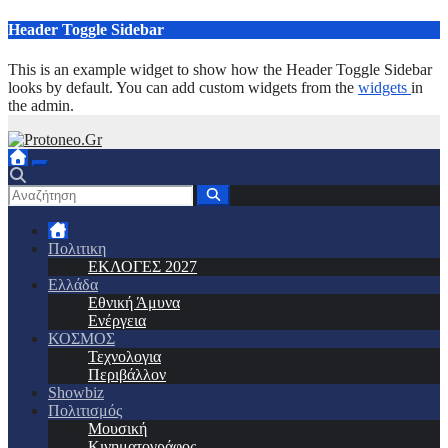
Μετάβαση
Header Toggle Sidebar
στο
περιεχόμενο
This is an example widget to show how the Header Toggle Sidebar
looks by default. You can add custom widgets from the
widgets
in
the admin.
Πολιτικη
ΕΚΛΟΓΕΣ 2027
Ελλάδα
Εθνική Άμυνα
Ενέργεια
ΚΟΣΜΟΣ
Τεχνολογια
Περιβάλλον
Showbiz
Πολιτισμός
Μουσική
Κινηματογράφος