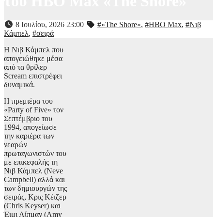
του HBO Max «The Shore»
8 Ιουλίου, 2026 23:00
#«The Shore»
,
#HBO Max
,
#Νιβ
Κάμπελ
,
#σειρά
Η Νιβ Κάμπελ που
απογειώθηκε μέσα
από τα θρίλερ
Scream επιστρέφει
δυναμικά.
Η πρεμιέρα του
«Party of Five» τον
Σεπτέμβριο του
1994, απογείωσε
την καριέρα των
νεαρών
πρωταγωνιστών του
με επικεφαλής τη
Νιβ Κάμπελ (Neve
Campbell) αλλά και
των δημιουργών της
σειράς, Κρις Κέιζερ
(Chris Keyser) και
Έιμι Λίπμαν (Amy