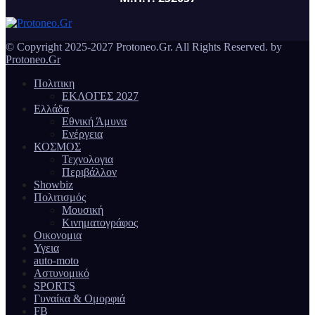
© Copyright 2025-2027 Protoneo.Gr. All Rights Reserved. by
Protoneo.Gr
Πολιτικη
ΕΚΛΟΓΕΣ 2027
Ελλάδα
Εθνική Άμυνα
Ενέργεια
ΚΟΣΜΟΣ
Τεχνολογια
Περιβάλλον
Showbiz
Πολιτισμός
Μουσική
Κινηματογράφος
Οικονομια
Υγεια
auto-moto
Αστυνομικό
SPORTS
Γυναίκα & Ομορφιά
FB