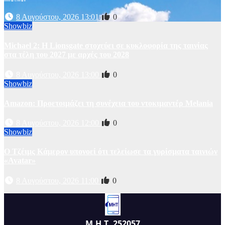
8 Αυγούστου, 2026 13:01
0
Showbiz
Michael 2: Η Lionsgate στοχεύει σε κυκλοφορία της ταινίας
στα τέλη του 2027 με αρχές του 2028
8 Αυγούστου, 2026 13:00
0
Showbiz
Amazon: Προετοιμάζει τη συνέχεια του ντοκιμαντέρ Melania
8 Αυγούστου, 2026 12:00
0
Showbiz
Ο Τζέιμς Κάμερον υπονοεί ότι τελείωσε τα γυρίσματα ταινιών
«Avatar»
8 Αυγούστου, 2026 11:00
0
Μ.Η.Τ. 252057