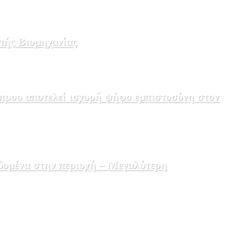
πής Βιομηχανίας
πρου αποτελεί ισχυρή ψήφο εμπιστοσύνη στον
δομένα στην περιοχή – Μεγαλύτερη