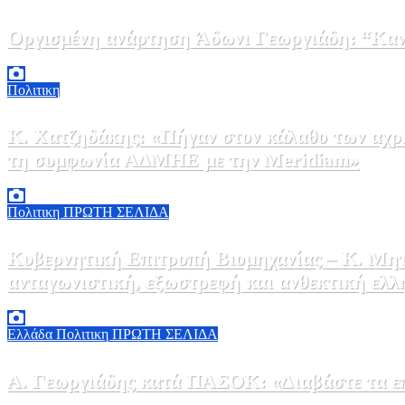
Οργισμένη ανάρτηση Άδωνι Γεωργιάδη: “Κανέ
7 Αυγούστου, 2026 11:30
0
Πολιτικη
Κ. Χατζηδάκης: «Πήγαν στον κάλαθο των αχρή
τη συμφωνία ΑΔΜΗΕ με την Meridiam»
6 Αυγούστου, 2026 15:00
0
Πολιτικη
ΠΡΩΤΗ ΣΕΛΙΔΑ
Κυβερνητική Επιτροπή Βιομηχανίας – Κ. Μητ
ανταγωνιστική, εξωστρεφή και ανθεκτική ελλ
6 Αυγούστου, 2026 14:00
0
Ελλάδα
Πολιτικη
ΠΡΩΤΗ ΣΕΛΙΔΑ
Α. Γεωργιάδης κατά ΠΑΣΟΚ: «Διαβάστε τα επί
6 Αυγούστου, 2026 13:02
0