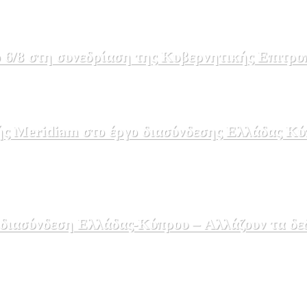
 6/8 στη συνεδρίαση της Κυβερνητικής Επιτρο
ής Meridiam στο έργο διασύνδεσης Ελλάδας Κύ
 διασύνδεση Ελλάδας-Κύπρου – Αλλάζουν τα δε