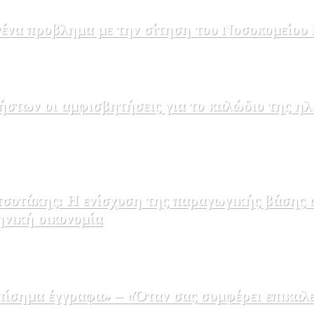
να προβλημα με την σίτηση του Νοσοκομείου 
στων οι αμφισβητήσεις για το καλώδιο της η
σοτάκης: Η ενίσχυση της παραγωγικής βάσης σ
ηνική οικονομία
σημα έγγραφα» – «Όταν σας συμφέρει επικαλε