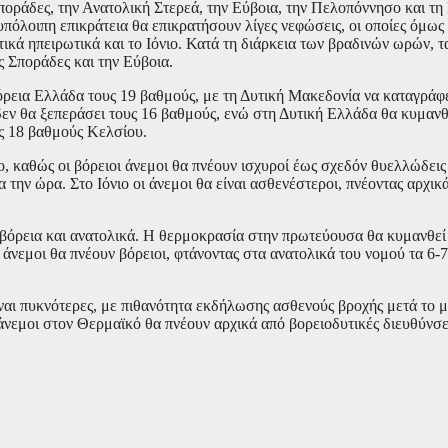
ποράδες, την Ανατολική Στερεά, την Εύβοια, την Πελοπόννησο και τη
πόλοιπη επικράτεια θα επικρατήσουν λίγες νεφώσεις, οι οποίες όμως
κά ηπειρωτικά και το Ιόνιο. Κατά τη διάρκεια των βραδινών ωρών, τ
ς Σποράδες και την Εύβοια.
ρεια Ελλάδα τους 19 βαθμούς, με τη Δυτική Μακεδονία να καταγράφε
εν θα ξεπεράσει τους 16 βαθμούς, ενώ στη Δυτική Ελλάδα θα κυμανθ
ως 18 βαθμούς Κελσίου.
ίο, καθώς οι βόρειοι άνεμοι θα πνέουν ισχυροί έως σχεδόν θυελλώδεις
α την ώρα. Στο Ιόνιο οι άνεμοι θα είναι ασθενέστεροι, πνέοντας αρχικ
 βόρεια και ανατολικά. Η θερμοκρασία στην πρωτεύουσα θα κυμανθεί
 άνεμοι θα πνέουν βόρειοι, φτάνοντας στα ανατολικά του νομού τα 6-
ναι πυκνότερες, με πιθανότητα εκδήλωσης ασθενούς βροχής μετά το 
νεμοι στον Θερμαϊκό θα πνέουν αρχικά από βορειοδυτικές διευθύνσε