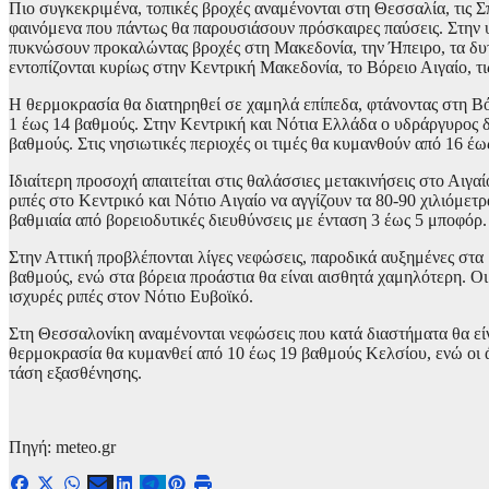
Πιο συγκεκριμένα, τοπικές βροχές αναμένονται στη Θεσσαλία, τις Σ
φαινόμενα που πάντως θα παρουσιάσουν πρόσκαιρες παύσεις. Στην υ
πυκνώσουν προκαλώντας βροχές στη Μακεδονία, την Ήπειρο, τα δυτι
εντοπίζονται κυρίως στην Κεντρική Μακεδονία, το Βόρειο Αιγαίο, τι
Η θερμοκρασία θα διατηρηθεί σε χαμηλά επίπεδα, φτάνοντας στη Βό
1 έως 14 βαθμούς. Στην Κεντρική και Νότια Ελλάδα ο υδράργυρος δ
βαθμούς. Στις νησιωτικές περιοχές οι τιμές θα κυμανθούν από 16 έ
Ιδιαίτερη προσοχή απαιτείται στις θαλάσσιες μετακινήσεις στο Αιγα
ριπές στο Κεντρικό και Νότιο Αιγαίο να αγγίζουν τα 80-90 χιλιόμετρ
βαθμιαία από βορειοδυτικές διευθύνσεις με ένταση 3 έως 5 μποφόρ.
Στην Αττική προβλέπονται λίγες νεφώσεις, παροδικά αυξημένες στα
βαθμούς, ενώ στα βόρεια προάστια θα είναι αισθητά χαμηλότερη. Οι
ισχυρές ριπές στον Νότιο Ευβοϊκό.
Στη Θεσσαλονίκη αναμένονται νεφώσεις που κατά διαστήματα θα εί
θερμοκρασία θα κυμανθεί από 10 έως 19 βαθμούς Κελσίου, ενώ οι ά
τάση εξασθένησης.
Πηγή: meteo.gr