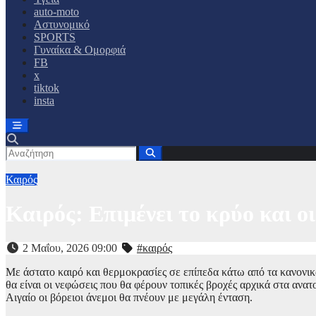
auto-moto
Αστυνομικό
SPORTS
Γυναίκα & Ομορφιά
FB
x
tiktok
insta
Καιρός
Καιρός: Επιμένει το κρύο και ο
2 Μαΐου, 2026 09:00
#καιρός
Με άστατο καιρό και θερμοκρασίες σε επίπεδα κάτω από τα κανονικ
θα είναι οι νεφώσεις που θα φέρουν τοπικές βροχές αρχικά στα ανατ
Αιγαίο οι βόρειοι άνεμοι θα πνέουν με μεγάλη ένταση.