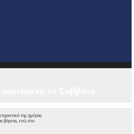
τα φαινόμενα το Σάββατο
κτηριστικό της ημέρας
αι βόρεια, ενώ στο