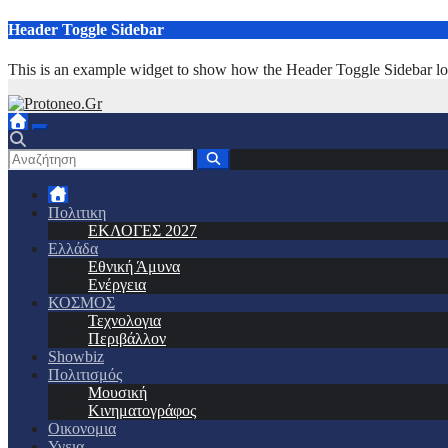
Μετάβαση
Header Toggle Sidebar
στο
περιεχόμενο
This is an example widget to show how the Header Toggle Sidebar lo
Πολιτικη
ΕΚΛΟΓΕΣ 2027
Ελλάδα
Εθνική Άμυνα
Ενέργεια
ΚΟΣΜΟΣ
Τεχνολογια
Περιβάλλον
Showbiz
Πολιτισμός
Μουσική
Κινηματογράφος
Οικονομια
Υγεια