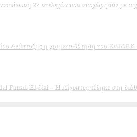
ακοίνωση 22 στελεχών που αποχώρησαν με αιχμέ
ου Ανάπτυξης η χρηματοδότηση του ΕΛΙΔΕΚ – 
 Fattah El-Sisi – Η Αίγυπτος τέθηκε στη διάθ