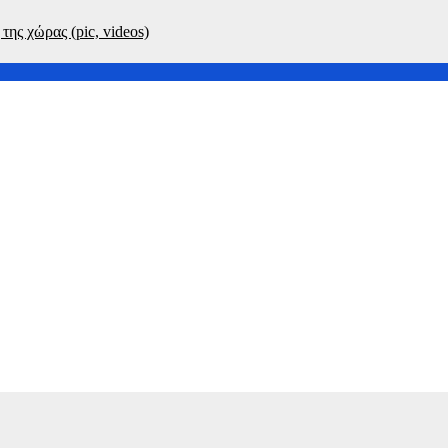
ης χώρας (pic, videos)
ικρή άνοδο – Πού θα φτάσουν τα 6 μποφόρ οι βοριάδες στο Αιγαί
αλώσει ο υδράργυρος – Πού θα πνέουν βοριάδες έως 6 μποφόρ
ργυρος – Πού θα πνέουν ισχυροί βοριάδες έως 6 μποφόρ