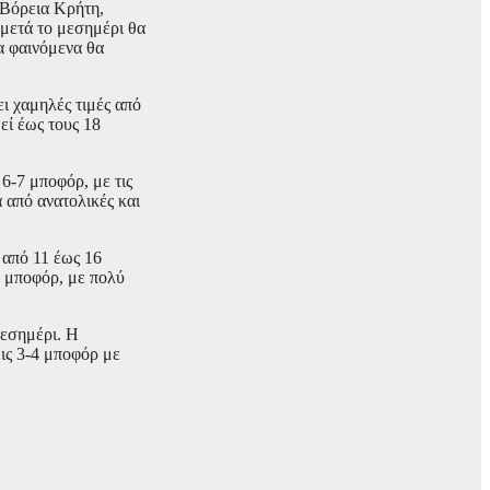
 Βόρεια Κρήτη,
 μετά το μεσημέρι θα
α φαινόμενα θα
ι χαμηλές τιμές από
εί έως τους 18
 6-7 μποφόρ, με τις
ά από ανατολικές και
 από 11 έως 16
7 μποφόρ, με πολύ
μεσημέρι. Η
ις 3-4 μποφόρ με