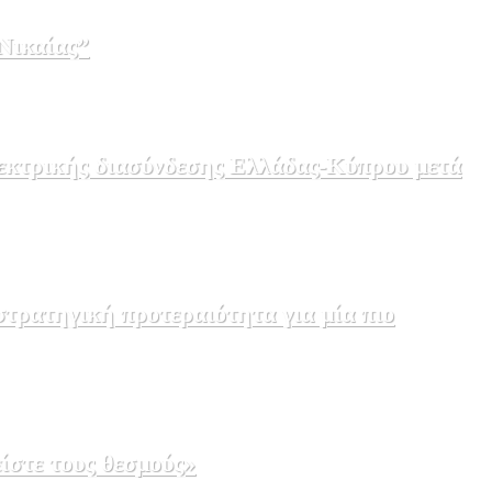
Νικαίας”
λεκτρικής διασύνδεσης Ελλάδας-Κύπρου μετά
τρατηγική προτεραιότητα για μία πιο
ίστε τους θεσμούς»