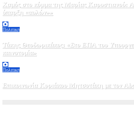
Χαμός στο κόμμα της Μαρίας Καρυστιανού: Αν
ύπαρξη «αυλών»»
5 Αυγούστου, 2026 17:00
0
Πολιτικη
Τάκης Θεοδωρικάκος: «Στο ΕΠΑ του Υπουργεί
καινοτομία»
5 Αυγούστου, 2026 16:30
1
Πολιτικη
Επικοινωνία Κυριάκου Μητσοτάκη με τον Abdel
5 Αυγούστου, 2026 15:58
1