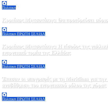
Πολιτικη
Κυριάκος Μητσοτάκης: Θα προεδρεύσει αύριο
5 Αυγούστου, 2026 19:30
2
Πολιτικη
ΠΡΩΤΗ ΣΕΛΙΔΑ
Κυριάκος Μητσοτάκης: Η είσοδος της γαλλικ
ενεργειακό τομέα της Ελλάδας
5 Αυγούστου, 2026 18:40
1
Πολιτικη
ΠΡΩΤΗ ΣΕΛΙΔΑ
Έπεσαν οι υπογραφές με τη Meridiam για την
αναβάθμιση του ενεργειακού ρόλου της χώρας
5 Αυγούστου, 2026 18:00
2
Πολιτικη
ΠΡΩΤΗ ΣΕΛΙΔΑ