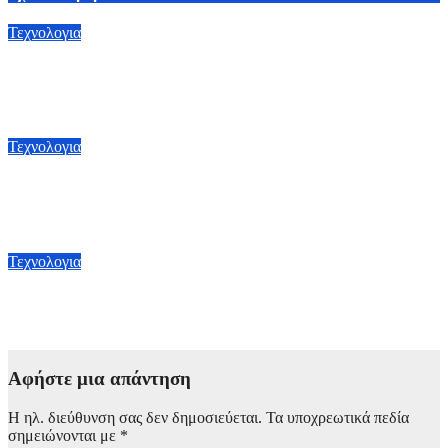
Τεχνολογια
GTA 6: Πρώτη ματιά στο gameplay μέσα από το Netflix – Πότε
κάνουν πρεμιέρα τα νέα πλάνα
6 Αυγούστου, 2026 17:00
Τεχνολογια
Μεταχειρισμένο iPhone και μπαταρία: τι πρέπει να ξέρεις πριν
αγοράσεις
27 Ιουλίου, 2026 12:41
Τεχνολογια
Μεταχειρισμένο iPhone Pro: αξίζει η επιπλέον επένδυση;
27 Ιουλίου, 2026 12:38
Αφήστε μια απάντηση
Η ηλ. διεύθυνση σας δεν δημοσιεύεται.
Τα υποχρεωτικά πεδία
σημειώνονται με
*