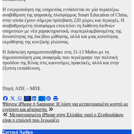
Η ενεργοποίηση της υπηρεσίας εντάσσεται σε μία περαιτέρω
αναβάθμιση της ψηφιακής πλατφόρμας Smart Education of China,
στην οποία έχουν σήμερα πρόσβαση 220 χώρες και περιοχές. Η
αναβαθμισμένη πλατφόρμα επεκτείνει τη διάθεση διεθνών
υπηρεσιών με νέα χαρακτηριστικά, συμπεριλαμβανομένης της
δυνατότητας της δια βίου μάθησης, αλλά και μιας κοινότητας
εκμάθησης της κινεζικής γλώσσας.
Η διάσκεψη πραγματοποιήθηκε στις 11-13 Μαΐου με τη
δημοσιοποίηση μιας αναφοράς που περιέγραψε την πολιτική
προόδου της Κίνας στις καινοτόμες πρακτικές, αλλά και στην
έξυπνη εκπαίδευση.
Πηγή: ΑΠΕ – ΜΠΕ
Πλοήγηση
Ψάχνεις iPhone ή Samsung; Η λύση για μεταχειρισμένο κινητό με
εγγύηση και αξιοπιστία
άρθρων
Μεταχειρισμένο iPhone στην Ελλάδα: γιατί ο Ζερβουδάκης
είναι η επιλογή που ξεχωρίζει
Σχετικό Άρθρο