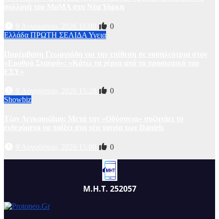
συλλογή του MoMA στη Νέα Υόρκη
9 Αυγούστου, 2026 16:00
0
Ελλάδα
ΠΡΩΤΗ ΣΕΛΙΔΑ
Υγεια
Παρέμβαση Γεωργιάδη για την επίθεση σε νοσηλεύτρια στον
«Ερυθρό Σταυρό»: «Κάτω τα χέρια από το προσωπικό του
ΕΣΥ»
9 Αυγούστου, 2026 15:28
0
Showbiz
Τζον Λεγκουιζάμο: Μετά την «Οδύσσεια» συζητάει το
ενδεχόμενο να παίξει στη νέα ταινία των Daniels
9 Αυγούστου, 2026 15:00
0
Μ.Η.Τ. 252057