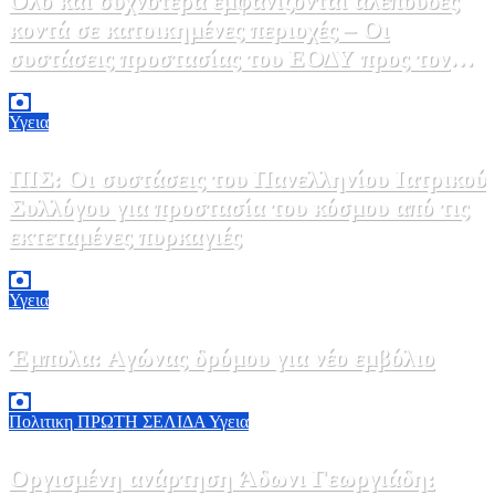
Όλο και συχνότερα εμφανίζονται αλεπούδες
κοντά σε κατοικημένες περιοχές – Οι
συστάσεις προστασίας του ΕΟΔΥ προς τον
κόσμο
9 Αυγούστου, 2026 11:00
0
Υγεια
ΠΙΣ: Οι συστάσεις του Πανελληνίου Ιατρικού
Συλλόγου για προστασία του κόσμου από τις
εκτεταμένες πυρκαγιές
8 Αυγούστου, 2026 18:00
0
Υγεια
Έμπολα: Αγώνας δρόμου για νέο εμβόλιο
7 Αυγούστου, 2026 23:00
0
Πολιτικη
ΠΡΩΤΗ ΣΕΛΙΔΑ
Υγεια
Οργισμένη ανάρτηση Άδωνι Γεωργιάδη: