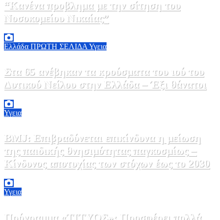
“Κανένα προβλημα με την σίτηση του
Νοσοκομείου Νικαίας”
7 Αυγούστου, 2026 11:30
0
Ελλάδα
ΠΡΩΤΗ ΣΕΛΙΔΑ
Υγεια
Στα 65 ανέβηκαν τα κρούσματα του ιού του
Δυτικού Νείλου στην Ελλάδα – Έξι θάνατοι
6 Αυγούστου, 2026 09:45
0
Υγεια
BMJ: Επιβραδύνεται επικίνδυνα η μείωση
της παιδικής θνησιμότητας παγκοσμίως –
Κίνδυνος αποτυχίας των στόχων έως το 2030
5 Αυγούστου, 2026 21:00
3
Υγεια
Πρόγραμμα «ΤΙΤΥΟΣ»: Προσφέρει πολλά