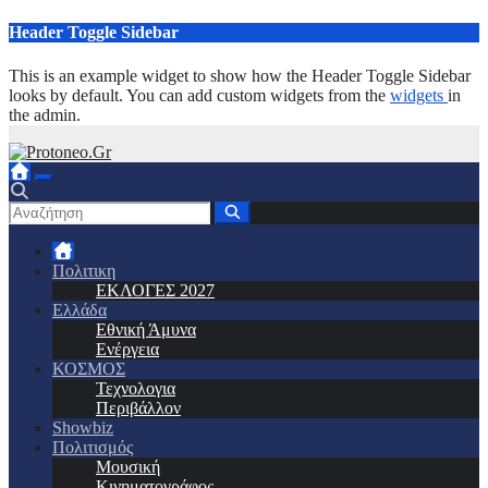
Μετάβαση
Header Toggle Sidebar
στο
περιεχόμενο
This is an example widget to show how the Header Toggle Sidebar
looks by default. You can add custom widgets from the
widgets
in
the admin.
Πολιτικη
ΕΚΛΟΓΕΣ 2027
Ελλάδα
Εθνική Άμυνα
Ενέργεια
ΚΟΣΜΟΣ
Τεχνολογια
Περιβάλλον
Showbiz
Πολιτισμός
Μουσική
Κινηματογράφος