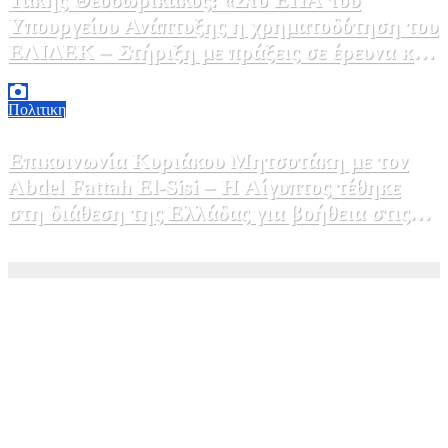
Υπουργείου Ανάπτυξης η χρηματοδότηση του
ΕΛΙΔΕΚ – Στήριξη με πράξεις σε έρευνα και
καινοτομία»
5 Αυγούστου, 2026 16:30
1
Πολιτικη
Επικοινωνία Κυριάκου Μητσοτάκη με τον
Abdel Fattah El-Sisi – Η Αίγυπτος τέθηκε
στη διάθεση της Ελλάδας για βοήθεια στις
φωτιές
5 Αυγούστου, 2026 15:58
1