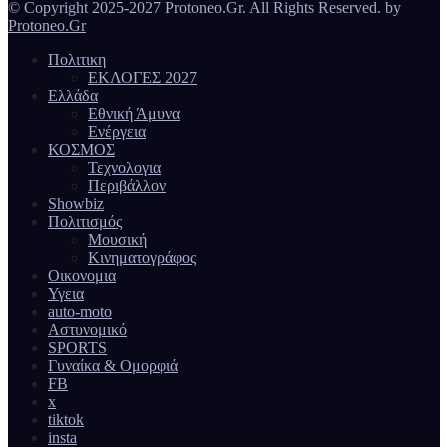
© Copyright 2025-2027 Protoneo.Gr. All Rights Reserved. by
Protoneo.Gr
Πολιτικη
ΕΚΛΟΓΕΣ 2027
Ελλάδα
Εθνική Άμυνα
Ενέργεια
ΚΟΣΜΟΣ
Τεχνολογια
Περιβάλλον
Showbiz
Πολιτισμός
Μουσική
Κινηματογράφος
Οικονομια
Υγεια
auto-moto
Αστυνομικό
SPORTS
Γυναίκα & Ομορφιά
FB
x
tiktok
insta