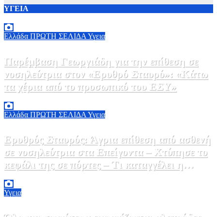
ΥΓΕΙΑ
Ελλάδα
ΠΡΩΤΗ ΣΕΛΙΔΑ
Υγεια
Παρέμβαση Γεωργιάδη για την επίθεση σε
νοσηλεύτρια στον «Ερυθρό Σταυρό»: «Κάτω
τα χέρια από το προσωπικό του ΕΣΥ»
9 Αυγούστου, 2026 15:28
0
Ελλάδα
ΠΡΩΤΗ ΣΕΛΙΔΑ
Υγεια
Ερυθρός Σταυρός: Άγρια επίθεση από ασθενή
σε νοσηλεύτρια στα Επείγοντα – Χτύπησε το
κεφάλι της σε πόρτες – Τι καταγγέλει η
ΠΟΕΔΗΝ
9 Αυγούστου, 2026 11:15
0
Υγεια