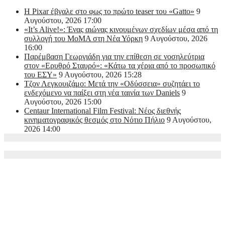
Η Pixar έβγαλε στο φως το πρώτο teaser του «Gatto»
9
Αυγούστου, 2026 17:00
«It’s Alive!»: Ένας αιώνας κινουμένων σχεδίων μέσα από τη
συλλογή του MoMA στη Νέα Υόρκη
9 Αυγούστου, 2026
16:00
Παρέμβαση Γεωργιάδη για την επίθεση σε νοσηλεύτρια
στον «Ερυθρό Σταυρό»: «Κάτω τα χέρια από το προσωπικό
του ΕΣΥ»
9 Αυγούστου, 2026 15:28
Τζον Λεγκουιζάμο: Μετά την «Οδύσσεια» συζητάει το
ενδεχόμενο να παίξει στη νέα ταινία των Daniels
9
Αυγούστου, 2026 15:00
Centaur International Film Festival: Νέος διεθνής
κινηματογραφικός θεσμός στο Νότιο Πήλιο
9 Αυγούστου,
2026 14:00