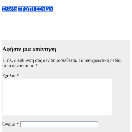
9 Αυγούστου, 2026 10:40
Ελλάδα
ΠΡΩΤΗ ΣΕΛΙΔΑ
Κλειστό σήμερα το beach bar στην Πάρο μετά τον θάνατο του
4χρονου – Το χρονικό της τραγωδίας
9 Αυγούστου, 2026 10:15
Αφήστε μια απάντηση
Η ηλ. διεύθυνση σας δεν δημοσιεύεται.
Τα υποχρεωτικά πεδία
σημειώνονται με
*
Σχόλιο
*
Όνομα
*