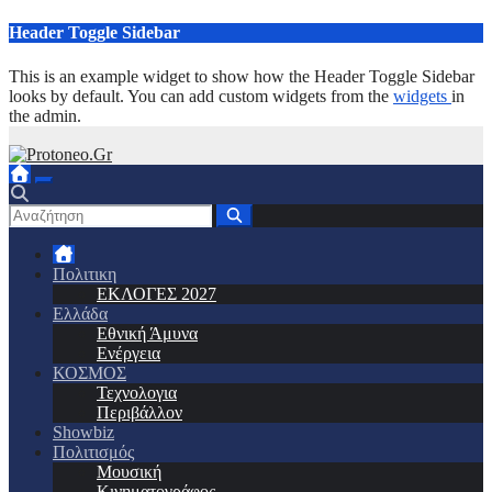
Μετάβαση
Header Toggle Sidebar
στο
περιεχόμενο
This is an example widget to show how the Header Toggle Sidebar
looks by default. You can add custom widgets from the
widgets
in
the admin.
Πολιτικη
ΕΚΛΟΓΕΣ 2027
Ελλάδα
Εθνική Άμυνα
Ενέργεια
ΚΟΣΜΟΣ
Τεχνολογια
Περιβάλλον
Showbiz
Πολιτισμός
Μουσική
Κινηματογράφος