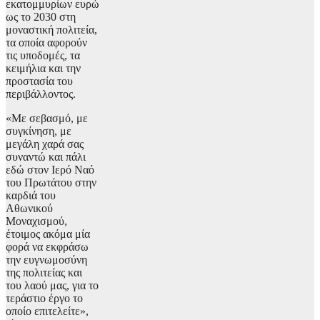
εκατομμυρίων ευρώ
ως το 2030 στη
μοναστική πολιτεία,
τα οποία αφορούν
τις υποδομές, τα
κειμήλια και την
προστασία του
περιβάλλοντος.
«Με σεβασμό, με
συγκίνηση, με
μεγάλη χαρά σας
συναντώ και πάλι
εδώ στον Ιερό Ναό
του Πρωτάτου στην
καρδιά του
Αθωνικού
Μοναχισμού,
έτοιμος ακόμα μία
φορά να εκφράσω
την ευγνωμοσύνη
της πολιτείας και
του λαού μας, για το
τεράστιο έργο το
οποίο επιτελείτε»,