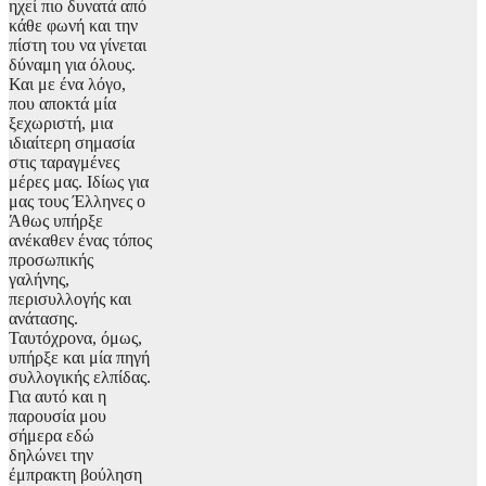
ηχεί πιο δυνατά από
κάθε φωνή και την
πίστη του να γίνεται
δύναμη για όλους.
Και με ένα λόγο,
που αποκτά μία
ξεχωριστή, μια
ιδιαίτερη σημασία
στις ταραγμένες
μέρες μας. Ιδίως για
μας τους Έλληνες ο
Άθως υπήρξε
ανέκαθεν ένας τόπος
προσωπικής
γαλήνης,
περισυλλογής και
ανάτασης.
Ταυτόχρονα, όμως,
υπήρξε και μία πηγή
συλλογικής ελπίδας.
Για αυτό και η
παρουσία μου
σήμερα εδώ
δηλώνει την
έμπρακτη βούληση