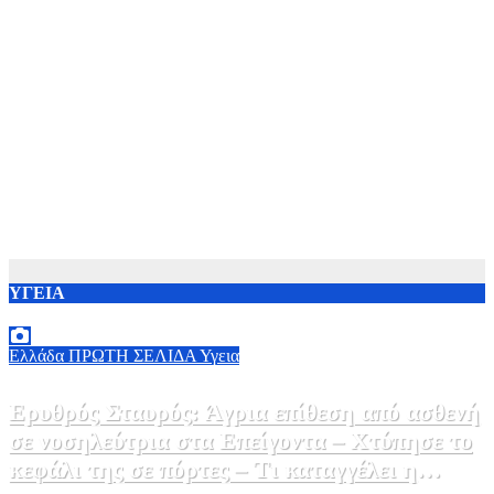
ΥΓΕΙΑ
Ελλάδα
ΠΡΩΤΗ ΣΕΛΙΔΑ
Υγεια
Ερυθρός Σταυρός: Άγρια επίθεση από ασθενή
σε νοσηλεύτρια στα Επείγοντα – Χτύπησε το
κεφάλι της σε πόρτες – Τι καταγγέλει η
9 Αυγούστου, 2026 11:15
0