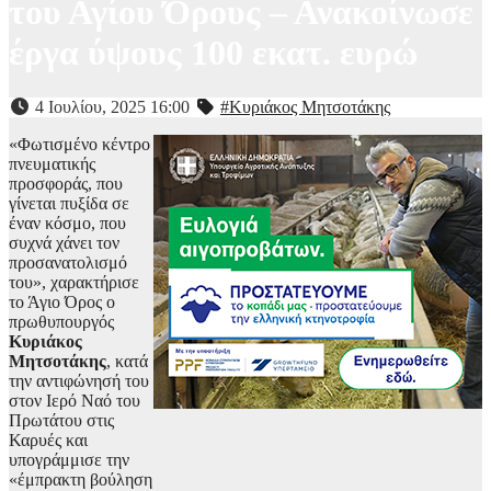
του Αγίου Όρους – Ανακοίνωσε
έργα ύψους 100 εκατ. ευρώ
4 Ιουλίου, 2025 16:00
#Κυριάκος Μητσοτάκης
«Φωτισμένο κέντρο
πνευματικής
προσφοράς, που
γίνεται πυξίδα σε
έναν κόσμο, που
συχνά χάνει τον
προσανατολισμό
του», χαρακτήρισε
το Άγιο Όρος ο
πρωθυπουργός
Κυριάκος
Μητσοτάκης
, κατά
την αντιφώνησή του
στον Ιερό Ναό του
Πρωτάτου στις
Καρυές και
υπογράμμισε την
«έμπρακτη βούληση