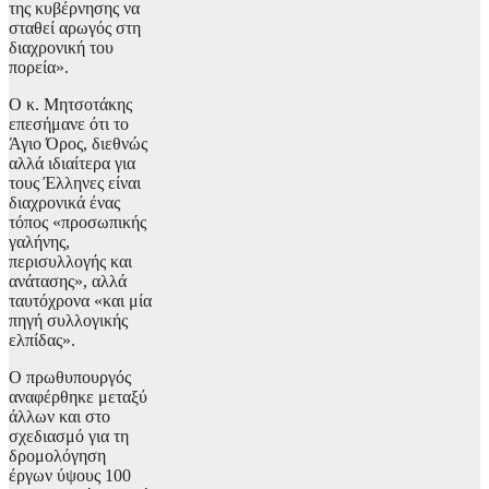
της κυβέρνησης να
σταθεί αρωγός στη
διαχρονική του
πορεία».
Ο κ. Μητσοτάκης
επεσήμανε ότι το
Άγιο Όρος, διεθνώς
αλλά ιδιαίτερα για
τους Έλληνες είναι
διαχρονικά ένας
τόπος «προσωπικής
γαλήνης,
περισυλλογής και
ανάτασης», αλλά
ταυτόχρονα «και μία
πηγή συλλογικής
ελπίδας».
Ο πρωθυπουργός
αναφέρθηκε μεταξύ
άλλων και στο
σχεδιασμό για τη
δρομολόγηση
έργων ύψους 100