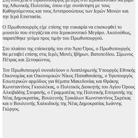
της Αθωνικής Πολιτείας, όπου είχε συνάντηση με τους
Καθηγούμενους και τους Αντιπροσώπους των Ιερών Μονών και
την Ιερά Επιστασία.
Ο Πρωθυπουργός είχε επίσης την ευκαιρία να επισκεφθεί το
μουσείο που στεγάζεται στο Ιεροκοινοτικό Μεγάρο. Ακολούθως,
παρατέθηκε γεύμα προς τιμήν του Πρωθυπουργού.
Στο πλαίσιο της επίσκεψής του στο Άγιο Όρος, ο Πρωθυπουργός
θα μεταβεί επίσης στις Ιερές Μονές Ιβήρων, Βατοπεδίου, Σίμωνος
Πέτρας και Ξενοφώντος.
Τον Πρωθυπουργό συνοδεύουν ο Αναπληρωτής Υπουργός Εθνικής
Οικονομίας και Οικονομικών Νίκος Παπαθανάσης, ο Υφυπουργός
Εσωτερικών αρμόδιος για θέματα Μακεδονίας και Θράκης
Κωνσταντίνος Γκιουλέκας, ο Πολιτικός Διοικητής του Αγίου Όρους
Αλκιβιάδης Στεφανής, ο Γραμματέας της Πολιτικής Επιτροπής της
Νέας Δημοκρατίας, Βουλευτής Τρικάλων Κωνσταντίνος Σκρέκας
και ο Βουλευτής Χαλκιδικής της Νέας Δημοκρατίας Ιωάννης
Γιώργος.