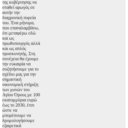
της κυβέρνησης να
σταθεί αρωγός σε
αυτήν την
διαχρονική πορεία
του. Ένα μήνυμα,
που επαναλαμβάνω,
ότι μεταφέρω εδώ
και ως
πρωθυπουργός αλλά
και ως απλός
προσκυνητής. Στη
συνέχεια θα έχουμε
την ευκαιρία να
συζητήσουμε για το
σχέδιο μας για την
σημαντική
οικονομική στήριξη
των μονών του
Αγίου Όρους με 100
εκατομμύρια ευρώ
έως το 2030, έτσι
ώστε να
μπορέσουμε να
δρομολογήσουμε
εξαιρετικά