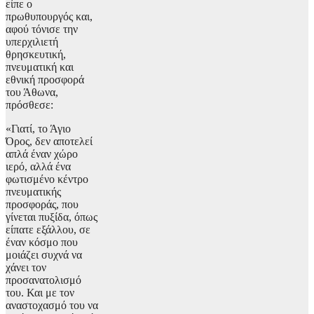
είπε ο
πρωθυπουργός και,
αφού τόνισε την
υπερχιλιετή
θρησκευτική,
πνευματική και
εθνική προσφορά
του Άθωνα,
πρόσθεσε:
«Γιατί, το Άγιο
Όρος, δεν αποτελεί
απλά έναν χώρο
ιερό, αλλά ένα
φωτισμένο κέντρο
πνευματικής
προσφοράς, που
γίνεται πυξίδα, όπως
είπατε εξάλλου, σε
έναν κόσμο που
μοιάζει συχνά να
χάνει τον
προσανατολισμό
του. Και με τον
αναστοχασμό του να