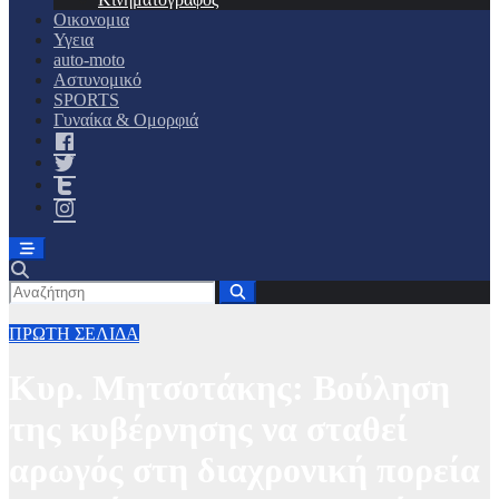
Οικονομια
Υγεια
auto-moto
Αστυνομικό
SPORTS
Γυναίκα & Ομορφιά
ΠΡΩΤΗ ΣΕΛΙΔΑ
Κυρ. Μητσοτάκης: Βούληση
της κυβέρνησης να σταθεί
αρωγός στη διαχρονική πορεία