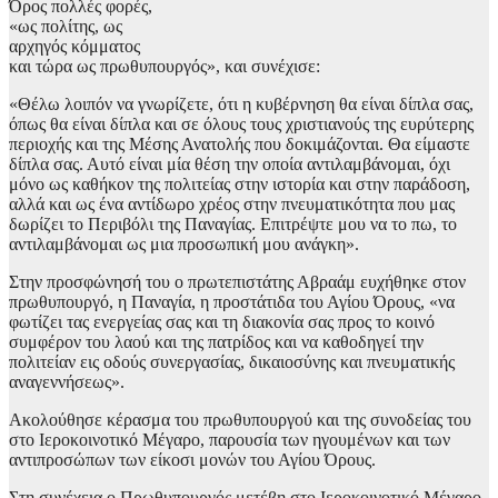
Όρος πολλές φορές,
«ως πολίτης, ως
αρχηγός κόμματος
και τώρα ως πρωθυπουργός», και συνέχισε:
«Θέλω λοιπόν να γνωρίζετε, ότι η κυβέρνηση θα είναι δίπλα σας,
όπως θα είναι δίπλα και σε όλους τους χριστιανούς της ευρύτερης
περιοχής και της Μέσης Ανατολής που δοκιμάζονται. Θα είμαστε
δίπλα σας. Αυτό είναι μία θέση την οποία αντιλαμβάνομαι, όχι
μόνο ως καθήκον της πολιτείας στην ιστορία και στην παράδοση,
αλλά και ως ένα αντίδωρο χρέος στην πνευματικότητα που μας
δωρίζει το Περιβόλι της Παναγίας. Επιτρέψτε μου να το πω, το
αντιλαμβάνομαι ως μια προσωπική μου ανάγκη».
Στην προσφώνησή του ο πρωτεπιστάτης Αβραάμ ευχήθηκε στον
πρωθυπουργό, η Παναγία, η προστάτιδα του Αγίου Όρους, «να
φωτίζει τας ενεργείας σας και τη διακονία σας προς το κοινό
συμφέρον του λαού και της πατρίδος και να καθοδηγεί την
πολιτείαν εις οδούς συνεργασίας, δικαιοσύνης και πνευματικής
αναγεννήσεως».
Ακολούθησε κέρασμα του πρωθυπουργού και της συνοδείας του
στο Ιεροκοινοτικό Μέγαρο, παρουσία των ηγουμένων και των
αντιπροσώπων των είκοσι μονών του Αγίου Όρους.
Στη συνέχεια ο Πρωθυπουργός μετέβη στο Ιεροκοινοτικό Μέγαρο