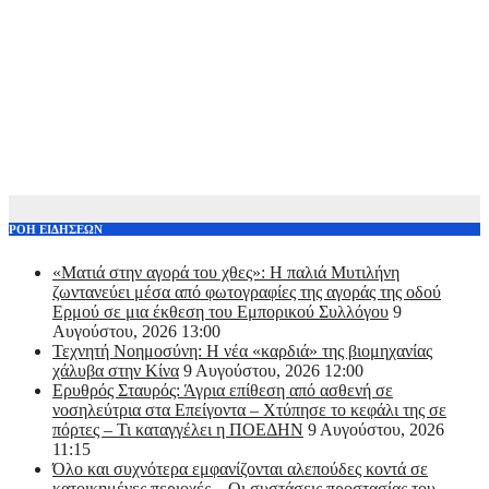
ΡΟΗ ΕΙΔΗΣΕΩΝ
«Ματιά στην αγορά του χθες»: Η παλιά Μυτιλήνη
ζωντανεύει μέσα από φωτογραφίες της αγοράς της οδού
Ερμού σε μια έκθεση του Εμπορικού Συλλόγου
9
Αυγούστου, 2026 13:00
Τεχνητή Νοημοσύνη: Η νέα «καρδιά» της βιομηχανίας
χάλυβα στην Κίνα
9 Αυγούστου, 2026 12:00
Ερυθρός Σταυρός: Άγρια επίθεση από ασθενή σε
νοσηλεύτρια στα Επείγοντα – Χτύπησε το κεφάλι της σε
πόρτες – Τι καταγγέλει η ΠΟΕΔΗΝ
9 Αυγούστου, 2026
11:15
Όλο και συχνότερα εμφανίζονται αλεπούδες κοντά σε
κατοικημένες περιοχές – Οι συστάσεις προστασίας του