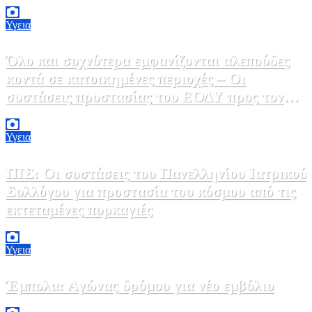
ΠΟΕΔΗΝ
Υγεια
Όλο και συχνότερα εμφανίζονται αλεπούδες
κοντά σε κατοικημένες περιοχές – Οι
συστάσεις προστασίας του ΕΟΔΥ προς τον
κόσμο
9 Αυγούστου, 2026 11:00
0
Υγεια
ΠΙΣ: Οι συστάσεις του Πανελληνίου Ιατρικού
Συλλόγου για προστασία του κόσμου από τις
εκτεταμένες πυρκαγιές
8 Αυγούστου, 2026 18:00
0
Υγεια
Έμπολα: Αγώνας δρόμου για νέο εμβόλιο
7 Αυγούστου, 2026 23:00
0