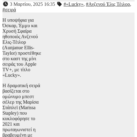
3 Μαρτίου, 2025 16:35
#«Lucky»
,
#Ανζενού Έλις Τέιλορ
,
#σειρά
Η υποψήφια για
Όσκαρ, Έμμυ και
Χρυσή Σφαίρα
ηθοποιός Ανζενού
Ελις-Τέιλορ
(Aunjanue Ellis-
Taylor) προστέθηκε
στο καστ της μίνι
σειράς του Apple
TV+, με τίτλο
«Lucky».
Η δραματική σειρά
βασίζεται στο
ομώνυμο μπεστ
σέλερ της Μαρίσα
Στάπλεϊ (Marissa
Stapley) που
κυκλοφόρησε το
2021 και
πρωταγωνιστεί η
βραβευμένη με