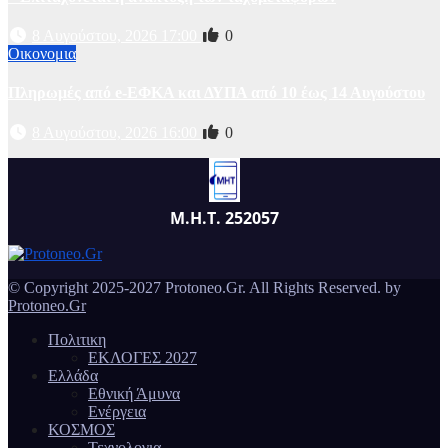
8 Αυγούστου, 2026 17:00
0
Οικονομια
Πληρωμές από e-ΕΦΚΑ και ΔΥΠΑ από 10 έως 14 Αυγούστου
8 Αυγούστου, 2026 16:00
0
Μ.Η.Τ. 252057
© Copyright 2025-2027 Protoneo.Gr. All Rights Reserved. by
Protoneo.Gr
Πολιτικη
ΕΚΛΟΓΕΣ 2027
Ελλάδα
Εθνική Άμυνα
Ενέργεια
ΚΟΣΜΟΣ
Τεχνολογια