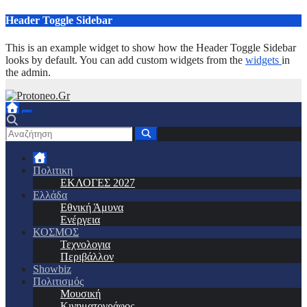
Μετάβαση
Header Toggle Sidebar
στο
περιεχόμενο
This is an example widget to show how the Header Toggle Sidebar
looks by default. You can add custom widgets from the
widgets
in
the admin.
Πολιτικη
ΕΚΛΟΓΕΣ 2027
Ελλάδα
Εθνική Άμυνα
Ενέργεια
ΚΟΣΜΟΣ
Τεχνολογια
Περιβάλλον
Showbiz
Πολιτισμός
Μουσική
Κινηματογράφος