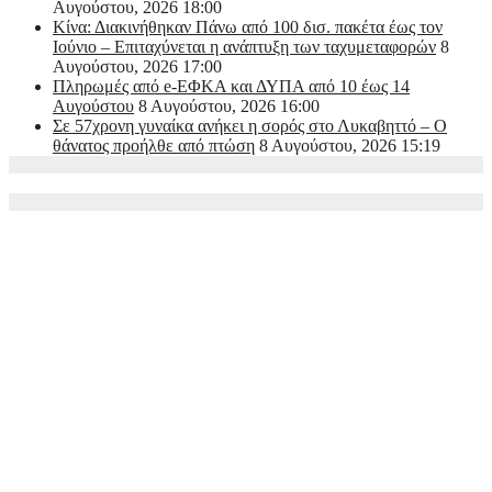
Αυγούστου, 2026 18:00
Κίνα: Διακινήθηκαν Πάνω από 100 δισ. πακέτα έως τον
Ιούνιο – Επιταχύνεται η ανάπτυξη των ταχυμεταφορών
8
Αυγούστου, 2026 17:00
Πληρωμές από e-ΕΦΚΑ και ΔΥΠΑ από 10 έως 14
Αυγούστου
8 Αυγούστου, 2026 16:00
Σε 57χρονη γυναίκα ανήκει η σορός στο Λυκαβηττό – Ο
θάνατος προήλθε από πτώση
8 Αυγούστου, 2026 15:19