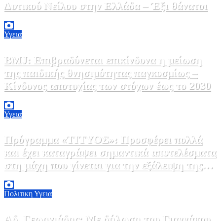
Δυτικού Νείλου στην Ελλάδα – Έξι θάνατοι
6 Αυγούστου, 2026 09:45
0
Υγεια
BMJ: Επιβραδύνεται επικίνδυνα η μείωση
της παιδικής θνησιμότητας παγκοσμίως –
Κίνδυνος αποτυχίας των στόχων έως το 2030
5 Αυγούστου, 2026 21:00
3
Υγεια
Πρόγραμμα «ΤΙΤΥΟΣ»: Προσφέρει πολλά
και έχει καταγράψει σημαντικά αποτελέσματα
στη μάχη που γίνεται για την εξάλειψη της
ηπατίτιδας C
3 Αυγούστου, 2026 12:00
1
Πολιτικη
Υγεια
Αδ. Γεωργιάδης: Με δήλωση του Γιαννάκου