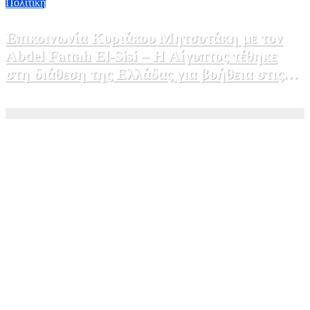
Πολιτικη
Επικοινωνία Κυριάκου Μητσοτάκη με τον
Abdel Fattah El-Sisi – Η Αίγυπτος τέθηκε
στη διάθεση της Ελλάδας για βοήθεια στις
φωτιές
5 Αυγούστου, 2026 15:58
1