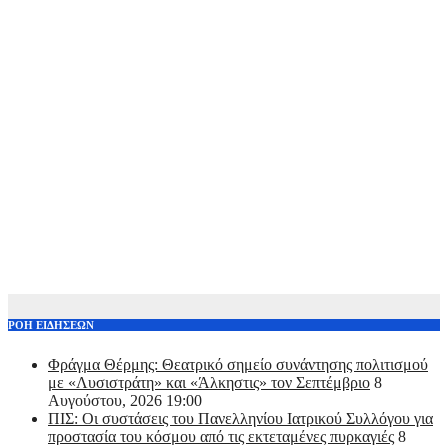
ΡΟΗ ΕΙΔΗΣΕΩΝ
Φράγμα Θέρμης: Θεατρικό σημείο συνάντησης πολιτισμού
με «Λυσιστράτη» και «Άλκηστις» τον Σεπτέμβριο
8
Αυγούστου, 2026 19:00
ΠΙΣ: Οι συστάσεις του Πανελληνίου Ιατρικού Συλλόγου για
προστασία του κόσμου από τις εκτεταμένες πυρκαγιές
8