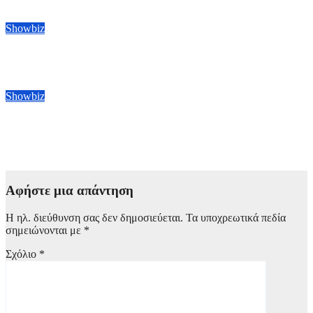
8 Αυγούστου, 2026 13:00
Showbiz
Amazon: Προετοιμάζει τη συνέχεια του ντοκιμαντέρ Melania
8 Αυγούστου, 2026 12:00
Showbiz
Ο Τζέιμς Κάμερον υπονοεί ότι τελείωσε τα γυρίσματα ταινιών
«Avatar»
8 Αυγούστου, 2026 11:00
Αφήστε μια απάντηση
Η ηλ. διεύθυνση σας δεν δημοσιεύεται.
Τα υποχρεωτικά πεδία
σημειώνονται με
*
Σχόλιο
*