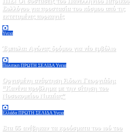
ΠΙΣ: Οι συστάσεις του Πανελληνίου Ιατρικού
Συλλόγου για προστασία του κόσμου από τις
εκτεταμένες πυρκαγιές
8 Αυγούστου, 2026 18:00
0
Υγεια
Έμπολα: Αγώνας δρόμου για νέο εμβόλιο
7 Αυγούστου, 2026 23:00
0
Πολιτικη
ΠΡΩΤΗ ΣΕΛΙΔΑ
Υγεια
Οργισμένη ανάρτηση Άδωνι Γεωργιάδη:
“Κανένα προβλημα με την σίτηση του
Νοσοκομείου Νικαίας”
7 Αυγούστου, 2026 11:30
0
Ελλάδα
ΠΡΩΤΗ ΣΕΛΙΔΑ
Υγεια
Στα 65 ανέβηκαν τα κρούσματα του ιού του