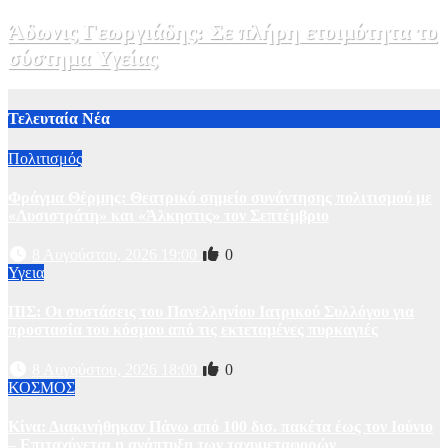
Άδωνις Γεωργιάδης: Σε πλήρη ετοιμότητα το
σύστημα Υγείας
2 Αυγούστου, 2026 11:49
1
Τελευταία Νέα
Πολιτισμός
Φράγμα Θέρμης: Θεατρικό σημείο συνάντησης πολιτισμού με
«Λυσιστράτη» και «Άλκηστις» τον Σεπτέμβριο
8 Αυγούστου, 2026 19:00
0
Υγεια
ΠΙΣ: Οι συστάσεις του Πανελληνίου Ιατρικού Συλλόγου για
προστασία του κόσμου από τις εκτεταμένες πυρκαγιές
8 Αυγούστου, 2026 18:00
0
ΚΟΣΜΟΣ
Κίνα: Διακινήθηκαν Πάνω από 100 δισ. πακέτα έως τον Ιούνιο
– Επιταχύνεται η ανάπτυξη των ταχυμεταφορών