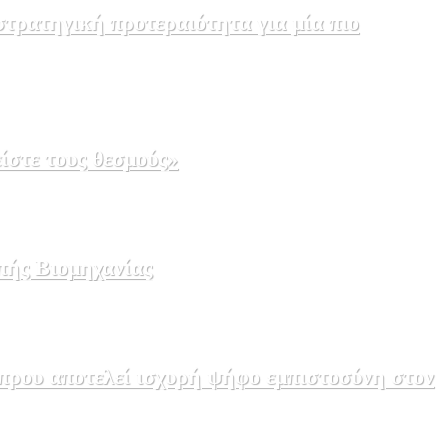
τρατηγική προτεραιότητα για μία πιο
ίστε τους θεσμούς»
πής Βιομηχανίας
πρου αποτελεί ισχυρή ψήφο εμπιστοσύνη στον