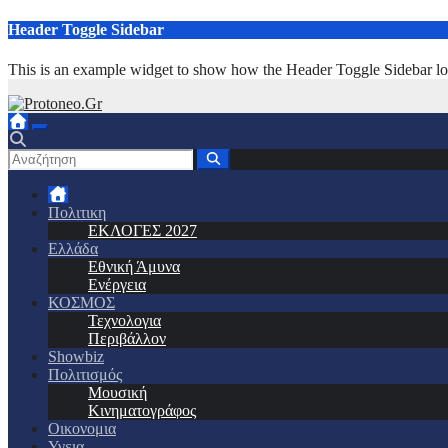
Μετάβαση
Header Toggle Sidebar
στο
περιεχόμενο
This is an example widget to show how the Header Toggle Sidebar lo
Πολιτικη
ΕΚΛΟΓΕΣ 2027
Ελλάδα
Εθνική Άμυνα
Ενέργεια
ΚΟΣΜΟΣ
Τεχνολογια
Περιβάλλον
Showbiz
Πολιτισμός
Μουσική
Κινηματογράφος
Οικονομια
Υγεια