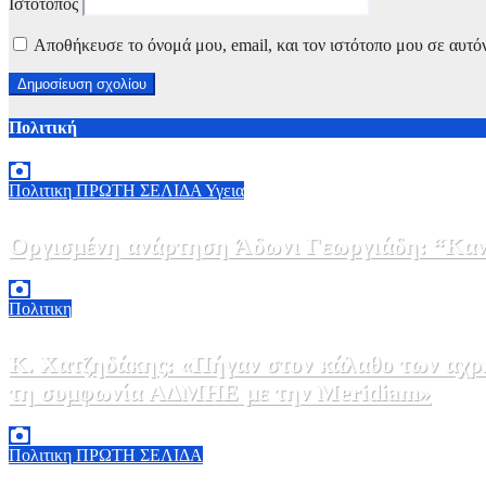
Ιστότοπος
Αποθήκευσε το όνομά μου, email, και τον ιστότοπο μου σε αυτό
Πολιτική
Πολιτικη
ΠΡΩΤΗ ΣΕΛΙΔΑ
Υγεια
Οργισμένη ανάρτηση Άδωνι Γεωργιάδη: “Κανέ
7 Αυγούστου, 2026 11:30
0
Πολιτικη
Κ. Χατζηδάκης: «Πήγαν στον κάλαθο των αχρή
τη συμφωνία ΑΔΜΗΕ με την Meridiam»
6 Αυγούστου, 2026 15:00
0
Πολιτικη
ΠΡΩΤΗ ΣΕΛΙΔΑ