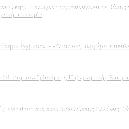
σοτάκης: Η ενίσχυση της παραγωγικής βάσης σ
ηνική οικονομία
σημα έγγραφα» – «Όταν σας συμφέρει επικαλε
 6/8 στη συνεδρίαση της Κυβερνητικής Επιτρο
ής Meridiam στο έργο διασύνδεσης Ελλάδας Κύ