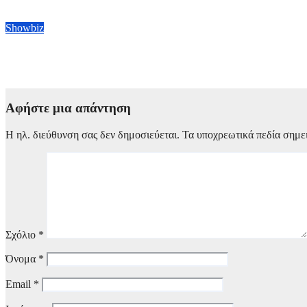
7 Αυγούστου, 2026 22:00
Showbiz
Η Charli XCX μπήκε στην Εθνική Πινακοθήκη Πορτρέτων στο Λ
7 Αυγούστου, 2026 21:00
Αφήστε μια απάντηση
Η ηλ. διεύθυνση σας δεν δημοσιεύεται.
Τα υποχρεωτικά πεδία σημε
Σχόλιο
*
Όνομα
*
Email
*