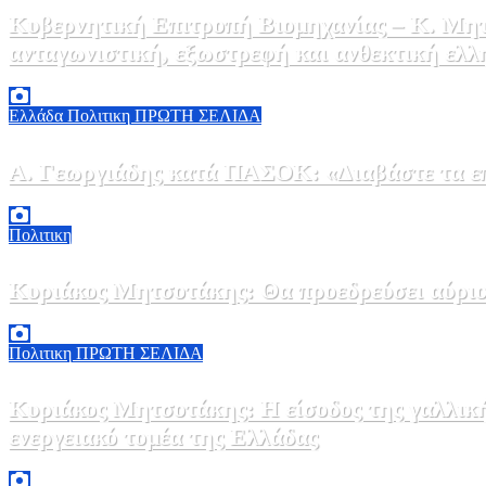
Κυβερνητική Επιτροπή Βιομηχανίας – Κ. Μητ
ανταγωνιστική, εξωστρεφή και ανθεκτική ελλ
6 Αυγούστου, 2026 14:00
0
Ελλάδα
Πολιτικη
ΠΡΩΤΗ ΣΕΛΙΔΑ
Α. Γεωργιάδης κατά ΠΑΣΟΚ: «Διαβάστε τα επί
6 Αυγούστου, 2026 13:02
0
Πολιτικη
Κυριάκος Μητσοτάκης: Θα προεδρεύσει αύριο
5 Αυγούστου, 2026 19:30
2
Πολιτικη
ΠΡΩΤΗ ΣΕΛΙΔΑ
Κυριάκος Μητσοτάκης: Η είσοδος της γαλλικ
ενεργειακό τομέα της Ελλάδας
5 Αυγούστου, 2026 18:40
1