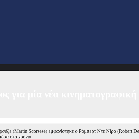
μος για μία νέα κινηματογραφική
ρσέζε (Martin Scorsese) εμφανίστηκε ο Ρόμπερτ Ντε Νίρο (Robert De
μέσα στα χρόνια.