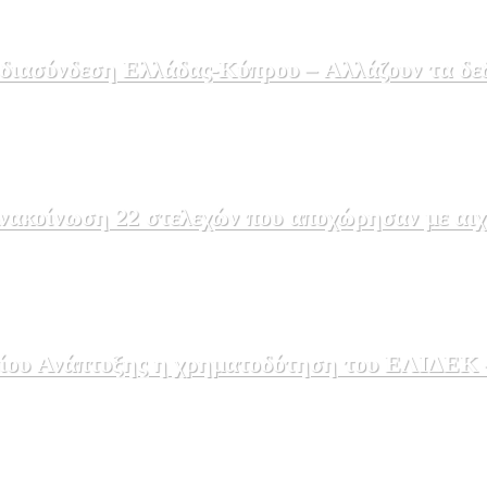
 διασύνδεση Ελλάδας-Κύπρου – Αλλάζουν τα δε
ακοίνωση 22 στελεχών που αποχώρησαν με αιχμέ
ου Ανάπτυξης η χρηματοδότηση του ΕΛΙΔΕΚ – 