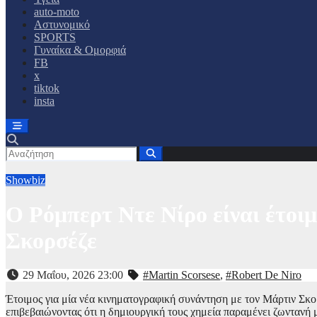
auto-moto
Αστυνομικό
SPORTS
Γυναίκα & Ομορφιά
FB
x
tiktok
insta
Showbiz
Ο Ρόμπερτ Ντε Νίρο είναι έτοι
Σκορσέζε
29 Μαΐου, 2026 23:00
#Martin Scorsese
,
#Robert De Niro
Έτοιμος για μία νέα κινηματογραφική συνάντηση με τον Μάρτιν Σκο
επιβεβαιώνοντας ότι η δημιουργική τους χημεία παραμένει ζωντανή 