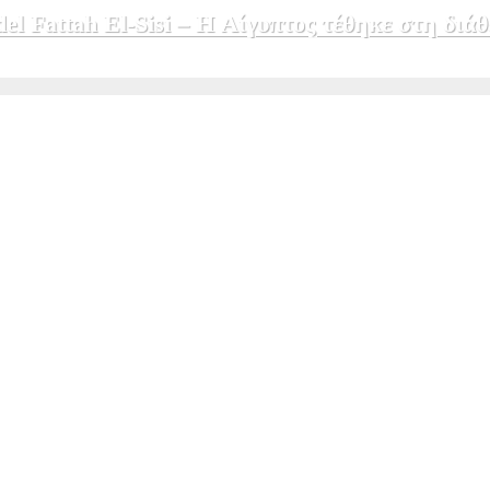
 Fattah El-Sisi – Η Αίγυπτος τέθηκε στη διάθ