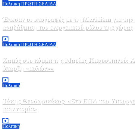
Πολιτικη
ΠΡΩΤΗ ΣΕΛΙΔΑ
Έπεσαν οι υπογραφές με τη Meridiam για την
αναβάθμιση του ενεργειακού ρόλου της χώρας
5 Αυγούστου, 2026 18:00
2
Πολιτικη
ΠΡΩΤΗ ΣΕΛΙΔΑ
Χαμός στο κόμμα της Μαρίας Καρυστιανού: Αν
ύπαρξη «αυλών»»
5 Αυγούστου, 2026 17:00
0
Πολιτικη
Τάκης Θεοδωρικάκος: «Στο ΕΠΑ του Υπουργεί
καινοτομία»
5 Αυγούστου, 2026 16:30
1
Πολιτικη