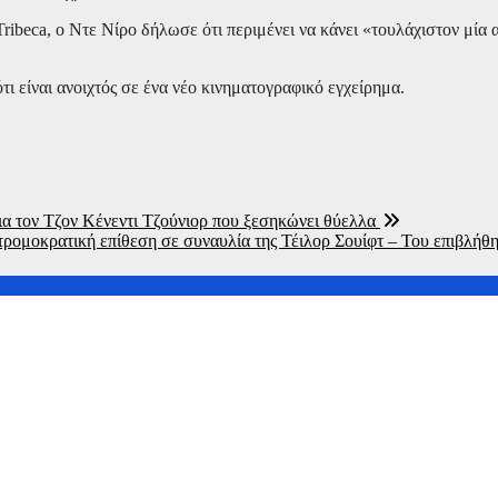
beca, ο Ντε Νίρο δήλωσε ότι περιμένει να κάνει «τουλάχιστον μία α
ι είναι ανοιχτός σε ένα νέο κινηματογραφικό εγχείρημα.
ια τον Τζον Κένεντι Τζούνιορ που ξεσηκώνει θύελλα
τρομοκρατική επίθεση σε συναυλία της Τέιλορ Σουίφτ – Του επιβλήθη
«Avatar»
ε πολυτελές ξενοδοχείο